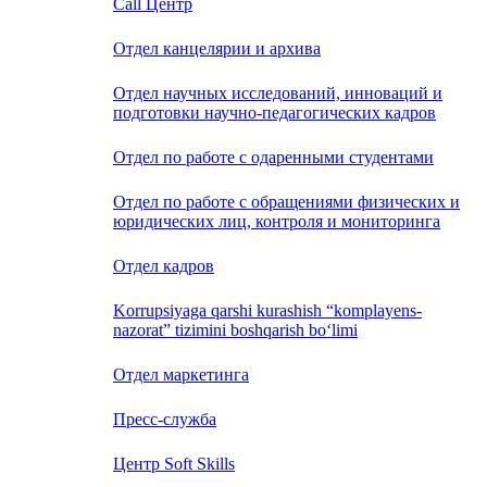
Call Центр
Oтдел канцелярии и архива
Отдел научных исследований, инноваций и
подготовки научно-педагогических кадров
Отдел по работе с одаренными студентами
Отдел по работе с обращениями физических и
юридических лиц, контроля и мониторинга
Отдел кадров
Korrupsiyaga qarshi kurashish “komplayens-
nazorat” tizimini boshqarish bo‘limi
Отдел маркетинга
Пресс-служба
Центр Soft Skills