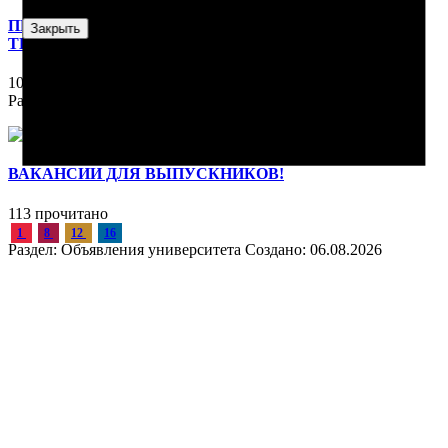
ПРИЁМ НА НАПРАВЛЕНИЕ «ДИЗАЙН: ОДЕЖДА И
Закрыть
ТЕКСТИЛЬ» ПРОДОЛЖАЕТСЯ!
107 прочитано
Раздел:
Объявления университета
Создано:
06.08.2026
ВАКАНСИИ ДЛЯ ВЫПУСКНИКОВ!
113 прочитано
1
8
12
16
Раздел:
Объявления университета
Создано:
06.08.2026
НАУКА И МЕЖДУНАРОДНЫЕ РЕЙТИНГИ: ВАЖНОЕ
ОБСУЖДЕНИЕ
401 прочитано
Раздел:
Новости
Создано:
16.06.2026