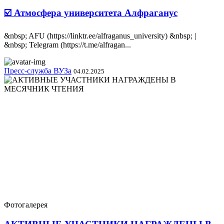
☑️ Атмосфера университета Алфраганус
&nbsp; AFU (https://linktr.ee/alfraganus_university) &nbsp; |
&nbsp; Telegram (https://t.me/alfragan...
Пресс-служба ВУЗа
04.02.2025
Фотогалерея