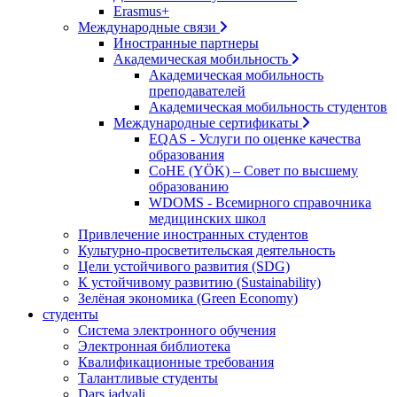
Erasmus+
Международные связи
Иностранные партнеры
Академическая мобильность
Академическая мобильность
преподавателей
Академическая мобильность студентов
Международные сертификаты
EQAS - Услуги по оценке качества
образования
CoHE (YÖK) – Совет по высшему
образованию
WDOMS - Всемирного справочника
медицинских школ
Привлечение иностранных студентов
Культурно-просветительская деятельность
Цели устойчивого развития (SDG)
К устойчивому развитию (Sustainability)
Зелёная экономика (Green Economy)
студенты
Система электронного обучения
Электронная библиотека
Квалификационные требования
Талантливые студенты
Dars jadvali