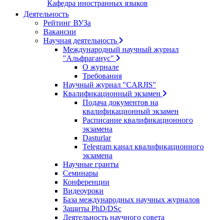
Кафедра иностранных языков
Деятельность
Рейтинг ВУЗа
Вакансии
Научная деятельность
Международный научный журнал
"Альфраганус"
О журнале
Требования
Научный журнал "CARJIS"
Квалификационный экзамен
Подача документов на
квалификационный экзамен
Расписание квалификационного
экзамена
Dasturlar
Telegram канал квалификационного
экзамена
Научные гранты
Семинары
Конференции
Видеоуроки
База международных научных журналов
Защиты PhD/DSc
Деятельность научного совета