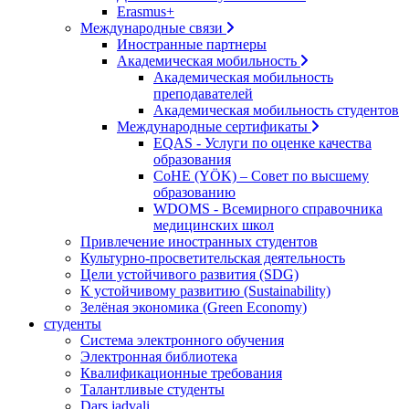
Erasmus+
Международные связи
Иностранные партнеры
Академическая мобильность
Академическая мобильность
преподавателей
Академическая мобильность студентов
Международные сертификаты
EQAS - Услуги по оценке качества
образования
CoHE (YÖK) – Совет по высшему
образованию
WDOMS - Всемирного справочника
медицинских школ
Привлечение иностранных студентов
Культурно-просветительская деятельность
Цели устойчивого развития (SDG)
К устойчивому развитию (Sustainability)
Зелёная экономика (Green Economy)
студенты
Система электронного обучения
Электронная библиотека
Квалификационные требования
Талантливые студенты
Dars jadvali