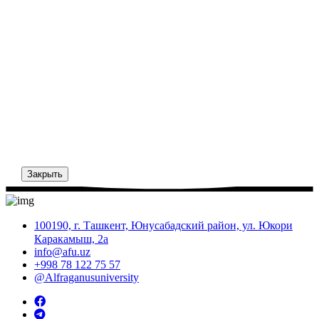
Закрыть
100190, г. Ташкент, Юнусабадский район, ул. Юкори
Каракамыш, 2а
info@afu.uz
+998 78 122 75 57
@Alfraganusuniversity