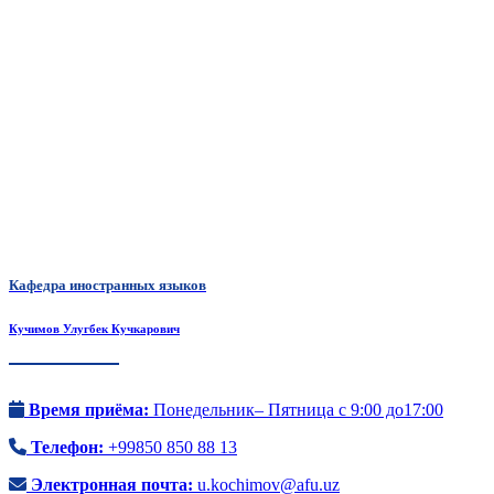
Кафедра иностранных языков
Кучимов Улугбек Кучкарович
Время приёма:
Понедельник– Пятница с 9:00 до17:00
Телефон:
+99850 850 88 13
Электронная почта:
u.kochimov@afu.uz