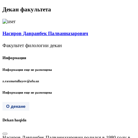
Декан факультета
Насиров Давранбек Палванназарович
Факультет филологии декан
Информация
Информация еще не размещена
z.raxmatullayev@afu.uz
Информация еще не размещена
О декане
Dekan haqida
Насиров Давранбек Палванназарович родился в 1980 году в