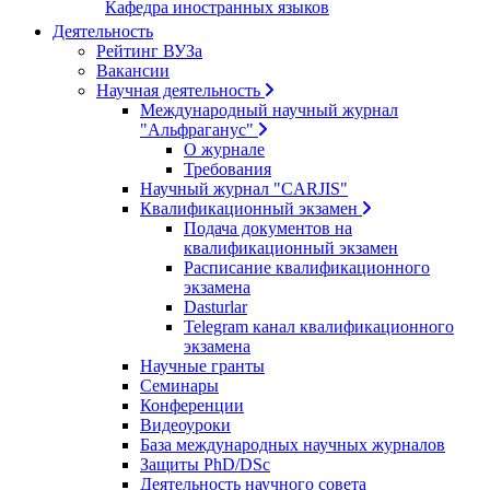
Кафедра иностранных языков
Деятельность
Рейтинг ВУЗа
Вакансии
Научная деятельность
Международный научный журнал
"Альфраганус"
О журнале
Требования
Научный журнал "CARJIS"
Квалификационный экзамен
Подача документов на
квалификационный экзамен
Расписание квалификационного
экзамена
Dasturlar
Telegram канал квалификационного
экзамена
Научные гранты
Семинары
Конференции
Видеоуроки
База международных научных журналов
Защиты PhD/DSc
Деятельность научного совета