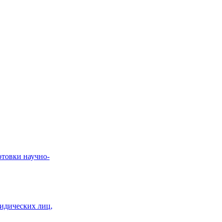
отовки научно-
идических лиц,