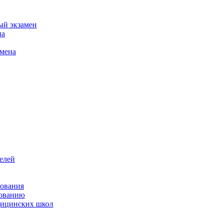
ый экзамен
на
амена
елей
зования
зованию
ицинских школ