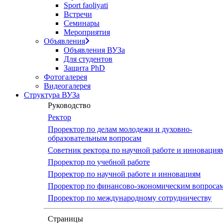
Sport faoliyati
Встречи
Семинары
Мероприятия
Объявления
Объявления ВУЗа
Для студентов
Защита PhD
Фотогалерея
Видеогалерея
Структура ВУЗа
Руководство
Ректор
Проректор по делам молодежи и духовно-
образовательным вопросам
Советник ректора по научной работе и инновация
Проректор по учебной работе
Проректор по научной работе и инновациям
Проректор по финансово-экономическим вопроса
Проректор по международному сотрудничеству
Страницы