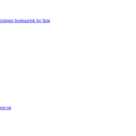
izimini boshqarish bo‘limi
ингов