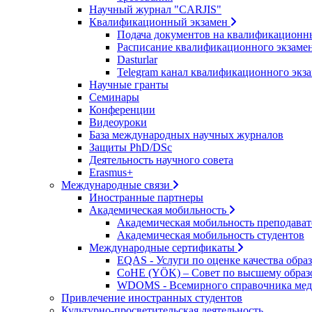
Научный журнал "CARJIS"
Квалификационный экзамен
Подача документов на квалификационн
Расписание квалификационного экзаме
Dasturlar
Telegram канал квалификационного экз
Научные гранты
Семинары
Конференции
Видеоуроки
База международных научных журналов
Защиты PhD/DSc
Деятельность научного совета
Erasmus+
Международные связи
Иностранные партнеры
Академическая мобильность
Академическая мобильность преподават
Академическая мобильность студентов
Международные сертификаты
EQAS - Услуги по оценке качества обра
CoHE (YÖK) – Совет по высшему обра
WDOMS - Всемирного справочника мед
Привлечение иностранных студентов
Культурно-просветительская деятельность