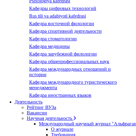
Psixologiya kafedrasi
Кафедры цифровых технологий
Rus tili va adabiyoti kafedrasi
Кафедра восточной филологии
Кафедра спортивной деятельности
Кафедра стоматологии
Кафедра медицины
Кафедра зарубежной филологии
Кафедра общепрофессиональных наук
Кафедра международных отношений и
истории
Кафедра международного туристического
менеджмента
Кафедра иностранных языков
Деятельность
Рейтинг ВУЗа
Вакансии
Научная деятельность
Международный научный журнал "Альфрага
О журнале
Требования