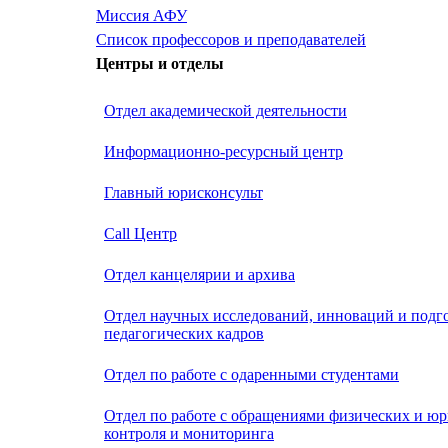
Миссия АФУ
Список профессоров и преподавателей
Центры и отделы
Отдел академической деятельности
Информационно-ресурсный центр
Главный юрисконсульт
Call Центр
Oтдел канцелярии и архива
Отдел научных исследований, инноваций и подг
педагогических кадров
Отдел по работе с одаренными студентами
Отдел по работе с обращениями физических и юр
контроля и мониторинга