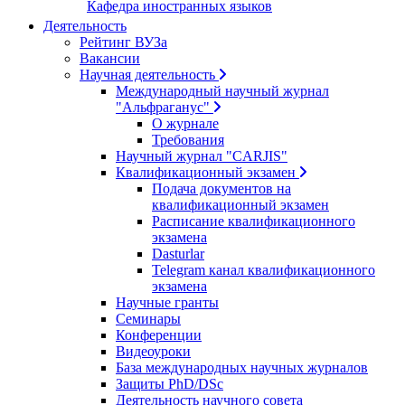
Кафедра иностранных языков
Деятельность
Рейтинг ВУЗа
Вакансии
Научная деятельность
Международный научный журнал
"Альфраганус"
О журнале
Требования
Научный журнал "CARJIS"
Квалификационный экзамен
Подача документов на
квалификационный экзамен
Расписание квалификационного
экзамена
Dasturlar
Telegram канал квалификационного
экзамена
Научные гранты
Семинары
Конференции
Видеоуроки
База международных научных журналов
Защиты PhD/DSc
Деятельность научного совета