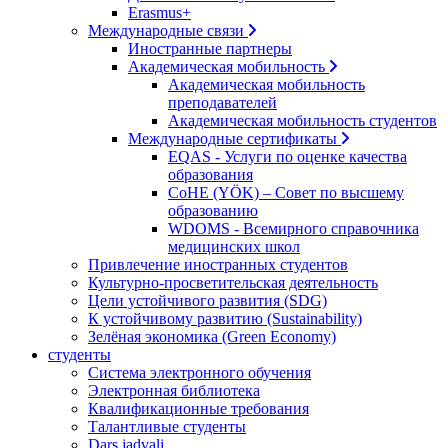
Erasmus+
Международные связи
Иностранные партнеры
Академическая мобильность
Академическая мобильность
преподавателей
Академическая мобильность студентов
Международные сертификаты
EQAS - Услуги по оценке качества
образования
CoHE (YÖK) – Совет по высшему
образованию
WDOMS - Всемирного справочника
медицинских школ
Привлечение иностранных студентов
Культурно-просветительская деятельность
Цели устойчивого развития (SDG)
К устойчивому развитию (Sustainability)
Зелёная экономика (Green Economy)
студенты
Система электронного обучения
Электронная библиотека
Квалификационные требования
Талантливые студенты
Dars jadvali