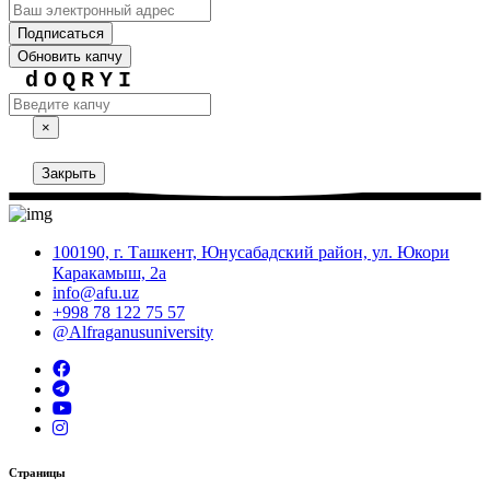
Подписаться
Обновить капчу
dOQRYI
×
Закрыть
100190, г. Ташкент, Юнусабадский район, ул. Юкори
Каракамыш, 2а
info@afu.uz
+998 78 122 75 57
@Alfraganusuniversity
Страницы