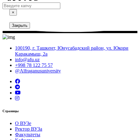
×
Закрыть
100190, г. Ташкент, Юнусабадский район, ул. Юкори
Каракамыш, 2а
info@afu.uz
+998 78 122 75 57
@Alfraganusuniversity
Страницы
О ВУЗе
Ректор ВУЗа
Факультеты