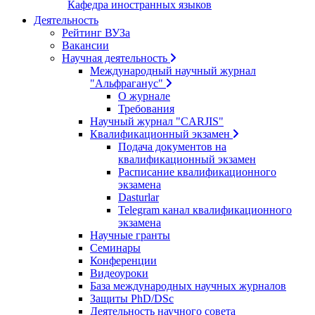
Кафедра иностранных языков
Деятельность
Рейтинг ВУЗа
Вакансии
Научная деятельность
Международный научный журнал
"Альфраганус"
О журнале
Требования
Научный журнал "CARJIS"
Квалификационный экзамен
Подача документов на
квалификационный экзамен
Расписание квалификационного
экзамена
Dasturlar
Telegram канал квалификационного
экзамена
Научные гранты
Семинары
Конференции
Видеоуроки
База международных научных журналов
Защиты PhD/DSc
Деятельность научного совета