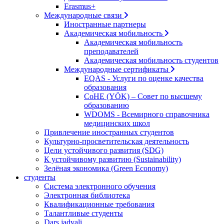
Erasmus+
Международные связи
Иностранные партнеры
Академическая мобильность
Академическая мобильность
преподавателей
Академическая мобильность студентов
Международные сертификаты
EQAS - Услуги по оценке качества
образования
CoHE (YÖK) – Совет по высшему
образованию
WDOMS - Всемирного справочника
медицинских школ
Привлечение иностранных студентов
Культурно-просветительская деятельность
Цели устойчивого развития (SDG)
К устойчивому развитию (Sustainability)
Зелёная экономика (Green Economy)
студенты
Система электронного обучения
Электронная библиотека
Квалификационные требования
Талантливые студенты
Dars jadvali