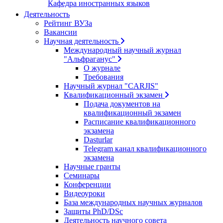
Кафедра иностранных языков
Деятельность
Рейтинг ВУЗа
Вакансии
Научная деятельность
Международный научный журнал
"Альфраганус"
О журнале
Требования
Научный журнал "CARJIS"
Квалификационный экзамен
Подача документов на
квалификационный экзамен
Расписание квалификационного
экзамена
Dasturlar
Telegram канал квалификационного
экзамена
Научные гранты
Семинары
Конференции
Видеоуроки
База международных научных журналов
Защиты PhD/DSc
Деятельность научного совета