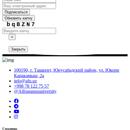
Подписаться
Обновить капчу
bqBZN7
×
Закрыть
100190, г. Ташкент, Юнусабадский район, ул. Юкори
Каракамыш, 2а
info@afu.uz
+998 78 122 75 57
@Alfraganusuniversity
Страницы