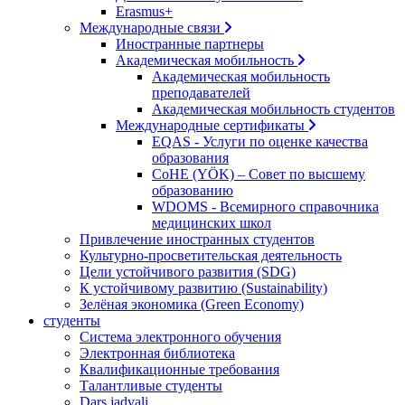
Erasmus+
Международные связи
Иностранные партнеры
Академическая мобильность
Академическая мобильность
преподавателей
Академическая мобильность студентов
Международные сертификаты
EQAS - Услуги по оценке качества
образования
CoHE (YÖK) – Совет по высшему
образованию
WDOMS - Всемирного справочника
медицинских школ
Привлечение иностранных студентов
Культурно-просветительская деятельность
Цели устойчивого развития (SDG)
К устойчивому развитию (Sustainability)
Зелёная экономика (Green Economy)
студенты
Система электронного обучения
Электронная библиотека
Квалификационные требования
Талантливые студенты
Dars jadvali