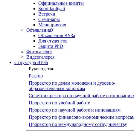
Официальные визиты
screen
Sport faoliyati
reader
Встречи
to
Семинары
help
Мероприятия
you
Объявления
navigate
Объявления ВУЗа
and
Для студентов
interact
Защита PhD
with
Фотогалерея
the
Видеогалерея
content.
Структура ВУЗа
Руководство
Ректор
Проректор по делам молодежи и духовно-
образовательным вопросам
Советник ректора по научной работе и инновация
Проректор по учебной работе
Проректор по научной работе и инновациям
Проректор по финансово-экономическим вопроса
Проректор по международному сотрудничеству