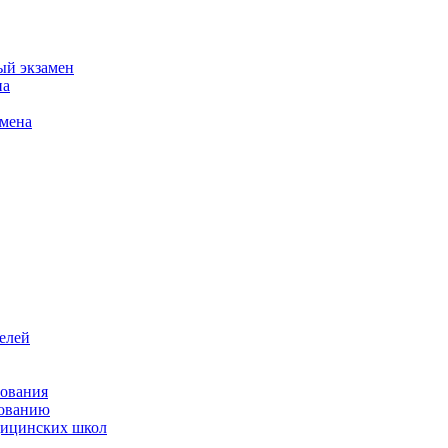
ый экзамен
на
амена
елей
зования
зованию
ицинских школ