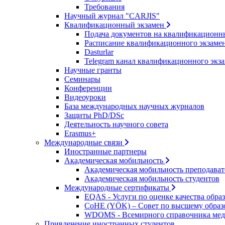
Требования
Научный журнал "CARJIS"
Квалификационный экзамен
Подача документов на квалификационн
Расписание квалификационного экзаме
Dasturlar
Telegram канал квалификационного экз
Научные гранты
Семинары
Конференции
Видеоуроки
База международных научных журналов
Защиты PhD/DSc
Деятельность научного совета
Erasmus+
Международные связи
Иностранные партнеры
Академическая мобильность
Академическая мобильность преподават
Академическая мобильность студентов
Международные сертификаты
EQAS - Услуги по оценке качества обра
CoHE (YÖK) – Совет по высшему обра
WDOMS - Всемирного справочника мед
Привлечение иностранных студентов