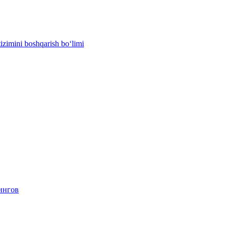
izimini boshqarish bo‘limi
ингов