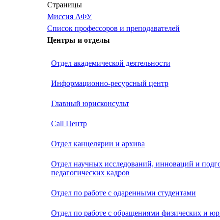
Страницы
Миссия АФУ
Список профессоров и преподавателей
Центры и отделы
Отдел академической деятельности
Информационно-ресурсный центр
Главный юрисконсульт
Call Центр
Oтдел канцелярии и архива
Отдел научных исследований, инноваций и подг
педагогических кадров
Отдел по работе с одаренными студентами
Отдел по работе с обращениями физических и юр