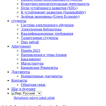
Культурно-просветительская деятельность
Цели устойчивого развития (SDG)
К устойчивому развитию (Sustainability)
Зелёная экономика (Green Economy)
студенты
Система электронного обучения
Электронная библиотека
Квалификационные требования
Талантливые студенты
Dars jadvali
Абитуриент
Приём 2025
Направления и темы блоков
Бакалавриат
Магистратура
Банковские Реквизиты
Документы
Нормативные документы
Контакты
Обратная связь
Шаг в будущее
Hujjatlarni onlayn qabul qilish