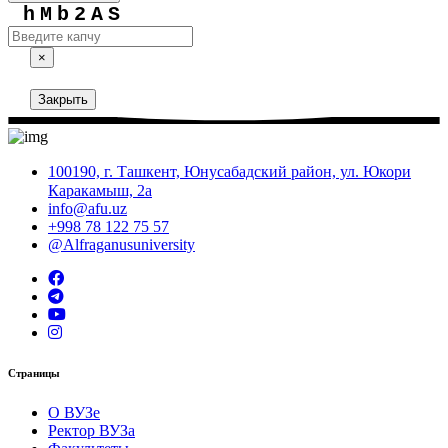
hMb2AS
×
Закрыть
100190, г. Ташкент, Юнусабадский район, ул. Юкори
Каракамыш, 2а
info@afu.uz
+998 78 122 75 57
@Alfraganusuniversity
Страницы
О ВУЗе
Ректор ВУЗа