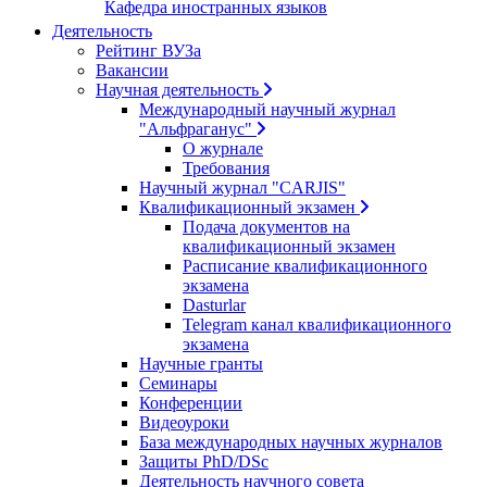
Кафедра иностранных языков
Деятельность
Рейтинг ВУЗа
Вакансии
Научная деятельность
Международный научный журнал
"Альфраганус"
О журнале
Требования
Научный журнал "CARJIS"
Квалификационный экзамен
Подача документов на
квалификационный экзамен
Расписание квалификационного
экзамена
Dasturlar
Telegram канал квалификационного
экзамена
Научные гранты
Семинары
Конференции
Видеоуроки
База международных научных журналов
Защиты PhD/DSc
Деятельность научного совета