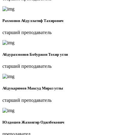
Рахмонов Абдуллатиф Тахирович
старший преподаватель
Абдурахмонов Бобуржон Тоxир угли
старший преподаватель
Абдукаримов Максуд Мираз углы
старший преподаватель
Юлдошев Жахонгир Одилбекович
преподавател