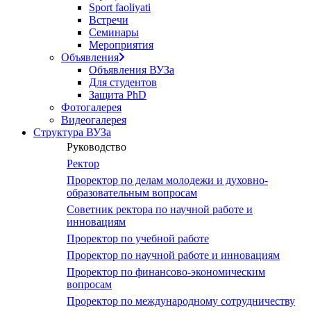
Sport faoliyati
screen
Встречи
reader
Семинары
to
Мероприятия
help
Объявления
you
Объявления ВУЗа
navigate
Для студентов
and
Защита PhD
interact
Фотогалерея
with
Видеогалерея
the
Структура ВУЗа
content.
Руководство
Ректор
Проректор по делам молодежи и духовно-
образовательным вопросам
Советник ректора по научной работе и
инновациям
Проректор по учебной работе
Проректор по научной работе и инновациям
Проректор по финансово-экономическим
вопросам
Проректор по международному сотрудничеству