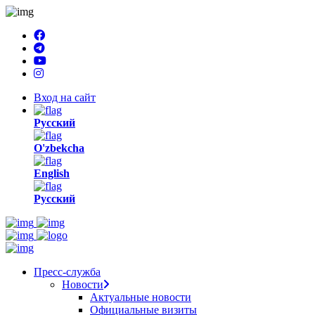
Welcome
to
All
in
One
Accessibility
screen
Вход на сайт
reader.
To
Русский
start
the
O'zbekcha
All
in
English
One
Accessibility
Русский
screen
reader,
press
"Ctrl
+
/".
Пресс-служба
This
Новости
shortcut
Актуальные новости
activates
Официальные визиты
the