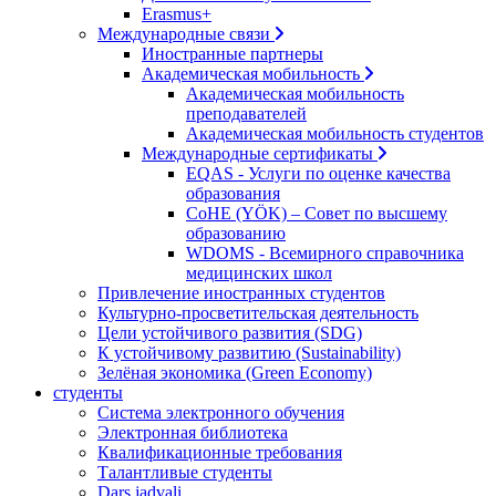
Erasmus+
Международные связи
Иностранные партнеры
Академическая мобильность
Академическая мобильность
преподавателей
Академическая мобильность студентов
Международные сертификаты
EQAS - Услуги по оценке качества
образования
CoHE (YÖK) – Совет по высшему
образованию
WDOMS - Всемирного справочника
медицинских школ
Привлечение иностранных студентов
Культурно-просветительская деятельность
Цели устойчивого развития (SDG)
К устойчивому развитию (Sustainability)
Зелёная экономика (Green Economy)
студенты
Система электронного обучения
Электронная библиотека
Квалификационные требования
Талантливые студенты
Dars jadvali