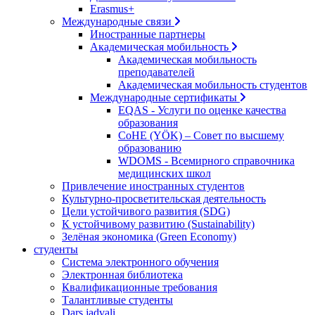
Erasmus+
Международные связи
Иностранные партнеры
Академическая мобильность
Академическая мобильность
преподавателей
Академическая мобильность студентов
Международные сертификаты
EQAS - Услуги по оценке качества
образования
CoHE (YÖK) – Совет по высшему
образованию
WDOMS - Всемирного справочника
медицинских школ
Привлечение иностранных студентов
Культурно-просветительская деятельность
Цели устойчивого развития (SDG)
К устойчивому развитию (Sustainability)
Зелёная экономика (Green Economy)
студенты
Система электронного обучения
Электронная библиотека
Квалификационные требования
Талантливые студенты
Dars jadvali