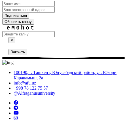
Подписаться
Обновить капчу
eM0hot
×
Закрыть
100190, г. Ташкент, Юнусабадский район, ул. Юкори
Каракамыш, 2а
info@afu.uz
+998 78 122 75 57
@Alfraganusuniversity