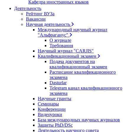
Кафедра иностранных языков
Деятельность
Рейтинг ВУЗа
Вакансии
Научная деятельность
Международный научный журнал
"Альфраганус"
О журнале
Требования
Научный журнал "CARJIS"
Квалификационный экзамен
Подача документов на
квалификационный экзамен
Расписание квалификационного
экзамена
Dasturlar
Telegram канал квалификационного
экзамена
Научные гранты
Семинары
Конференции
Видеоуроки
База международных научных журналов
Защиты PhD/DSc
Деятельность научного совета