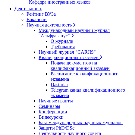
Кафедра иностранных языков
Деятельность
Рейтинг ВУЗа
Вакансии
Научная деятельность
Международный научный журнал
"Альфраганус"
О журнале
Требования
Научный журнал "CARJIS"
Квалификационный экзамен
Подача документов на
квалификационный экзамен
Расписание квалификационного
экзамена
Dasturlar
Telegram канал квалификационного
экзамена
Научные гранты
Семинары
Конференции
Видеоуроки
База международных научных журналов
Защиты PhD/DSc
Деятельность научного совета