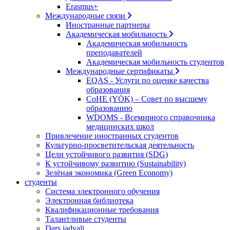
Erasmus+
Международные связи
Иностранные партнеры
Академическая мобильность
Академическая мобильность
преподавателей
Академическая мобильность студентов
Международные сертификаты
EQAS - Услуги по оценке качества
образования
CoHE (YÖK) – Совет по высшему
образованию
WDOMS - Всемирного справочника
медицинских школ
Привлечение иностранных студентов
Культурно-просветительская деятельность
Цели устойчивого развития (SDG)
К устойчивому развитию (Sustainability)
Зелёная экономика (Green Economy)
студенты
Система электронного обучения
Электронная библиотека
Квалификационные требования
Талантливые студенты
Dars jadvali