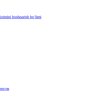
izimini boshqarish bo‘limi
ингов