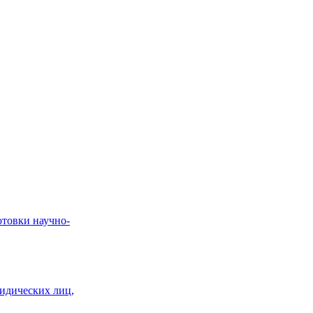
отовки научно-
идических лиц,