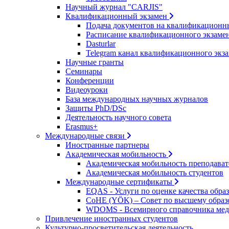
Научный журнал "CARJIS"
Квалификационный экзамен
Подача документов на квалификационн
Расписание квалификационного экзаме
Dasturlar
Telegram канал квалификационного экз
Научные гранты
Семинары
Конференции
Видеоуроки
База международных научных журналов
Защиты PhD/DSc
Деятельность научного совета
Erasmus+
Международные связи
Иностранные партнеры
Академическая мобильность
Академическая мобильность преподават
Академическая мобильность студентов
Международные сертификаты
EQAS - Услуги по оценке качества обра
CoHE (YÖK) – Совет по высшему обра
WDOMS - Всемирного справочника мед
Привлечение иностранных студентов
Культурно-просветительская деятельность