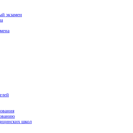
ый экзамен
на
амена
елей
зования
зованию
ицинских школ