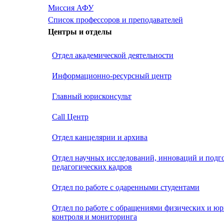
Миссия АФУ
Список профессоров и преподавателей
Центры и отделы
Отдел академической деятельности
Информационно-ресурсный центр
Главный юрисконсульт
Call Центр
Oтдел канцелярии и архива
Отдел научных исследований, инноваций и подг
педагогических кадров
Отдел по работе с одаренными студентами
Отдел по работе с обращениями физических и юр
контроля и мониторинга