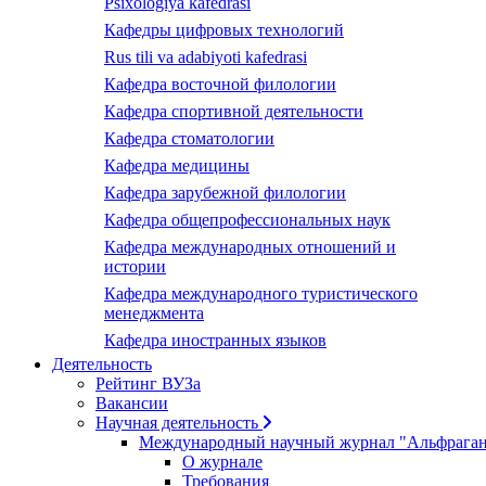
Psixologiya kafedrasi
Кафедры цифровых технологий
Rus tili va adabiyoti kafedrasi
Кафедра восточной филологии
Кафедра спортивной деятельности
Кафедра стоматологии
Кафедра медицины
Кафедра зарубежной филологии
Кафедра общепрофессиональных наук
Кафедра международных отношений и
истории
Кафедра международного туристического
менеджмента
Кафедра иностранных языков
Деятельность
Рейтинг ВУЗа
Вакансии
Научная деятельность
Международный научный журнал "Альфрага
О журнале
Требования