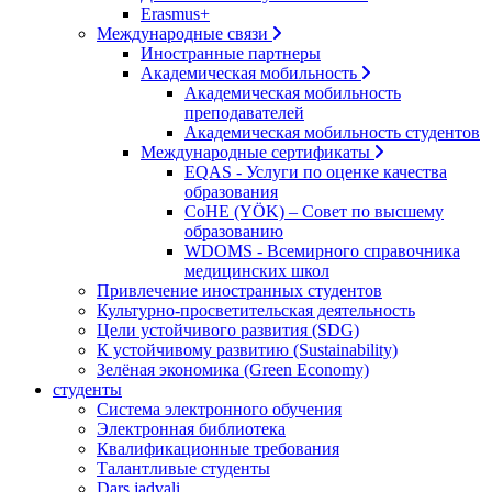
Erasmus+
Международные связи
Иностранные партнеры
Академическая мобильность
Академическая мобильность
преподавателей
Академическая мобильность студентов
Международные сертификаты
EQAS - Услуги по оценке качества
образования
CoHE (YÖK) – Совет по высшему
образованию
WDOMS - Всемирного справочника
медицинских школ
Привлечение иностранных студентов
Культурно-просветительская деятельность
Цели устойчивого развития (SDG)
К устойчивому развитию (Sustainability)
Зелёная экономика (Green Economy)
студенты
Система электронного обучения
Электронная библиотека
Квалификационные требования
Талантливые студенты
Dars jadvali