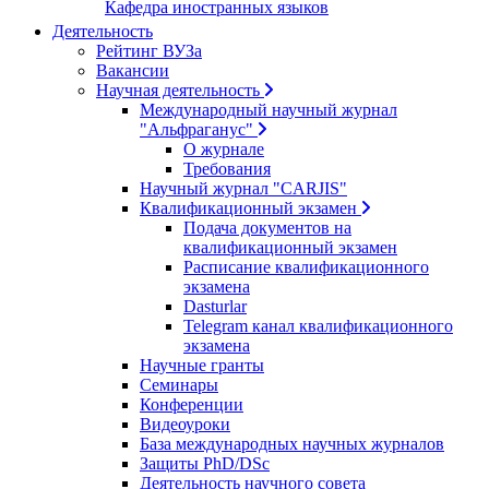
Кафедра иностранных языков
Деятельность
Рейтинг ВУЗа
Вакансии
Научная деятельность
Международный научный журнал
"Альфраганус"
О журнале
Требования
Научный журнал "CARJIS"
Квалификационный экзамен
Подача документов на
квалификационный экзамен
Расписание квалификационного
экзамена
Dasturlar
Telegram канал квалификационного
экзамена
Научные гранты
Семинары
Конференции
Видеоуроки
База международных научных журналов
Защиты PhD/DSc
Деятельность научного совета