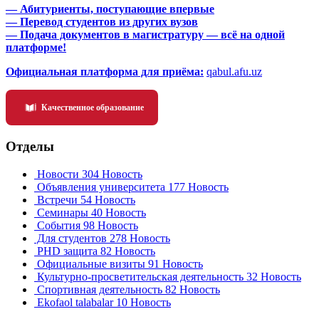
— Абитуриенты, поступающие впервые
— Перевод студентов из других вузов
— Подача документов в магистратуру — всё на одной
платформе!
Официальная платформа для приёма:
qabul.afu.uz
Качественное образование
Отделы
Новости
304 Новость
Объявления университета
177 Новость
Встречи
54 Новость
Семинары
40 Новость
События
98 Новость
Для студентов
278 Новость
PHD защита
82 Новость
Официальные визиты
91 Новость
Культурно-просветительская деятельность
32 Новость
Спортивная деятельность
82 Новость
Ekofaol talabalar
10 Новость