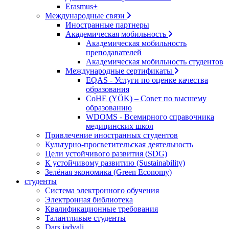
Erasmus+
Международные связи
Иностранные партнеры
Академическая мобильность
Академическая мобильность
преподавателей
Академическая мобильность студентов
Международные сертификаты
EQAS - Услуги по оценке качества
образования
CoHE (YÖK) – Совет по высшему
образованию
WDOMS - Всемирного справочника
медицинских школ
Привлечение иностранных студентов
Культурно-просветительская деятельность
Цели устойчивого развития (SDG)
К устойчивому развитию (Sustainability)
Зелёная экономика (Green Economy)
студенты
Система электронного обучения
Электронная библиотека
Квалификационные требования
Талантливые студенты
Dars jadvali