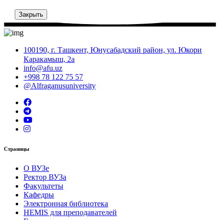
Закрыть
100190, г. Ташкент, Юнусабадский район, ул. Юкори
Каракамыш, 2а
info@afu.uz
+998 78 122 75 57
@Alfraganusuniversity
Страницы
О ВУЗе
Ректор ВУЗа
Факультеты
Кафедры
Электронная библиотека
HEMIS для преподавателей