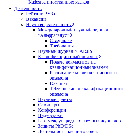
Кафедра иностранных языков
Деятельность
Рейтинг ВУЗа
Вакансии
Научная деятельность
Международный научный журнал
"Альфраганус"
О журнале
Требования
Научный журнал "CARJIS"
Квалификационный экзамен
Подача документов на
квалификационный экзамен
Расписание квалификационного
экзамена
Dasturlar
Telegram канал квалификационного
экзамена
Научные гранты
Семинары
Конференции
Видеоуроки
База международных научных журналов
Защиты PhD/DSc
Деятельность научного совета