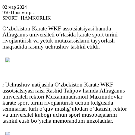
02 мар 2024
950 Просмотры
SPORT | HAMKORLIK
Oʻzbekiston Karate WKF assotsiatsiyasi hamda
Alfraganus universiteti oʻrtasida karate sport turini
rivojlantirish va yetuk mutaxassislarni tayyorlash
maqsadida rasmiy uchrashuv tashkil etildi.
Uchrashuv natijasida Oʻzbekiston Karate WKF
r
assotsiatsiyasi raisi Rashid Talipov hamda Alfraganus
universiteti rektori Muxammadismoil Maxmudovlar
karate sport turini rivojlantirish uchun kelgusida
seminarlar, turli oʻquv mashgʻulotlari oʻtkazish, rektor
va universitet kubogi uchun sport musobaqalarini
tashkil etish bo’yicha memorandum imzoladilar.