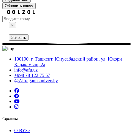
Обновить капчу
O0tZ0L
×
Закрыть
100190, г. Ташкент, Юнусабадский район, ул. Юкори
Каракамыш, 2а
info@afu.uz
+998 78 122 75 57
@Alfraganusuniversity
Страницы
О ВУЗе