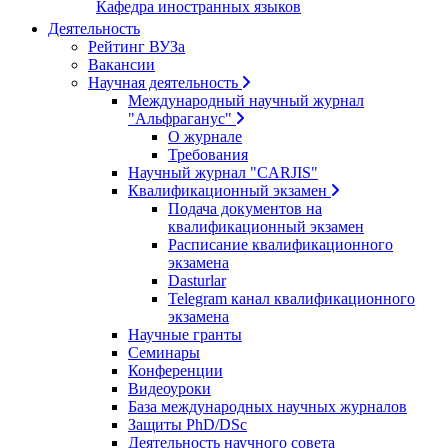
Кафедра иностранных языков
Деятельность
Рейтинг ВУЗа
Вакансии
Научная деятельность
Международный научный журнал
"Альфраганус"
О журнале
Требования
Научный журнал "CARJIS"
Квалификационный экзамен
Подача документов на
квалификационный экзамен
Расписание квалификационного
экзамена
Dasturlar
Telegram канал квалификационного
экзамена
Научные гранты
Семинары
Конференции
Видеоуроки
База международных научных журналов
Защиты PhD/DSc
Деятельность научного совета