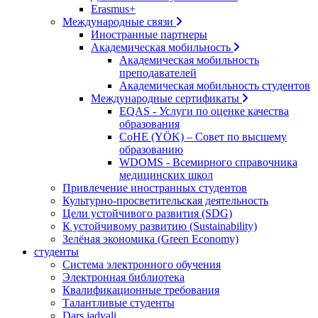
Erasmus+
Международные связи
Иностранные партнеры
Академическая мобильность
Академическая мобильность
преподавателей
Академическая мобильность студентов
Международные сертификаты
EQAS - Услуги по оценке качества
образования
CoHE (YÖK) – Совет по высшему
образованию
WDOMS - Всемирного справочника
медицинских школ
Привлечение иностранных студентов
Культурно-просветительская деятельность
Цели устойчивого развития (SDG)
К устойчивому развитию (Sustainability)
Зелёная экономика (Green Economy)
студенты
Система электронного обучения
Электронная библиотека
Квалификационные требования
Талантливые студенты
Dars jadvali