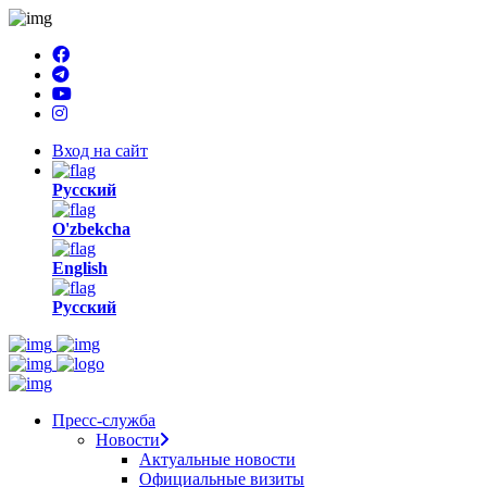
Welcome
to
All
in
One
Accessibility
screen
Вход на сайт
reader.
To
Русский
start
the
O'zbekcha
All
in
English
One
Accessibility
Русский
screen
reader,
press
"Ctrl
+
/".
Пресс-служба
This
Новости
shortcut
Актуальные новости
activates
Официальные визиты
the