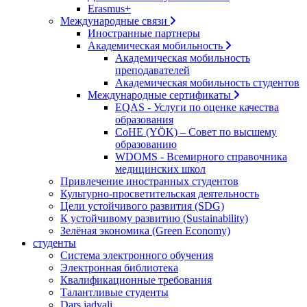
Erasmus+
Международные связи
Иностранные партнеры
Академическая мобильность
Академическая мобильность
преподавателей
Академическая мобильность студентов
Международные сертификаты
EQAS - Услуги по оценке качества
образования
CoHE (YÖK) – Совет по высшему
образованию
WDOMS - Всемирного справочника
медицинских школ
Привлечение иностранных студентов
Культурно-просветительская деятельность
Цели устойчивого развития (SDG)
К устойчивому развитию (Sustainability)
Зелёная экономика (Green Economy)
студенты
Система электронного обучения
Электронная библиотека
Квалификационные требования
Талантливые студенты
Dars jadvali