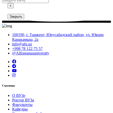
×
Закрыть
100190, г. Ташкент, Юнусабадский район, ул. Юкори
Каракамыш, 2а
info@afu.uz
+998 78 122 75 57
@Alfraganusuniversity
Страницы
О ВУЗе
Ректор ВУЗа
Факультеты
Кафедры