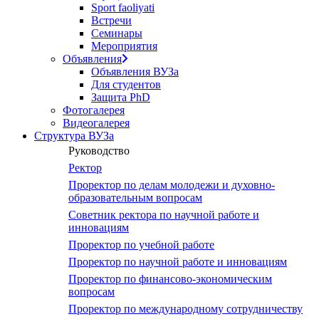
Sport faoliyati
screen
Встречи
reader
Семинары
to
Мероприятия
help
Объявления
you
Объявления ВУЗа
navigate
Для студентов
and
Защита PhD
interact
Фотогалерея
with
Видеогалерея
the
Структура ВУЗа
content.
Руководство
Ректор
Проректор по делам молодежи и духовно-
образовательным вопросам
Советник ректора по научной работе и
инновациям
Проректор по учебной работе
Проректор по научной работе и инновациям
Проректор по финансово-экономическим
вопросам
Проректор по международному сотрудничеству