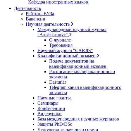
Кафедра иностранных языков
Деятельность
Рейтинг ВУЗа
Вакансии
Научная деятельность
Международный научный журнал
"Альфраганус"
О журнале
Требования
Научный журнал "CARJIS"
Квалификационный экзамен
Подача документов на
квалификационный экзамен
Расписание квалификационного
экзамена
Dasturlar
Telegram канал квалификационного
экзамена
Научные гранты
Семинары
Конференции
Видеоуроки
База международных научных журналов
Защиты PhD/DSc
Деятельность научного совета