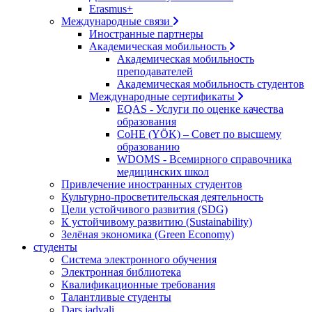
Erasmus+
Международные связи
Иностранные партнеры
Академическая мобильность
Академическая мобильность
преподавателей
Академическая мобильность студентов
Международные сертификаты
EQAS - Услуги по оценке качества
образования
CoHE (YÖK) – Совет по высшему
образованию
WDOMS - Всемирного справочника
медицинских школ
Привлечение иностранных студентов
Культурно-просветительская деятельность
Цели устойчивого развития (SDG)
К устойчивому развитию (Sustainability)
Зелёная экономика (Green Economy)
студенты
Система электронного обучения
Электронная библиотека
Квалификационные требования
Талантливые студенты
Dars jadvali