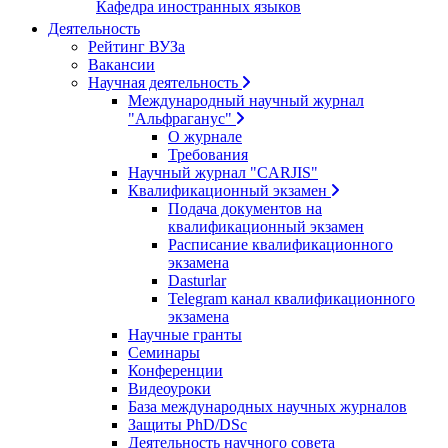
Кафедра иностранных языков
Деятельность
Рейтинг ВУЗа
Вакансии
Научная деятельность
Международный научный журнал
"Альфраганус"
О журнале
Требования
Научный журнал "CARJIS"
Квалификационный экзамен
Подача документов на
квалификационный экзамен
Расписание квалификационного
экзамена
Dasturlar
Telegram канал квалификационного
экзамена
Научные гранты
Семинары
Конференции
Видеоуроки
База международных научных журналов
Защиты PhD/DSc
Деятельность научного совета