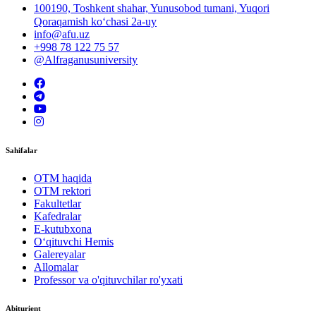
100190, Toshkent shahar, Yunusobod tumani, Yuqori
Qoraqamish ko‘chasi 2a-uy
info@afu.uz
+998 78 122 75 57
@Alfraganusuniversity
Sahifalar
OTM haqida
OTM rektori
Fakultetlar
Kafedralar
E-kutubxona
O‘qituvchi Hemis
Galereyalar
Allomalar
Professor va o'qituvchilar ro'yxati
Abiturient