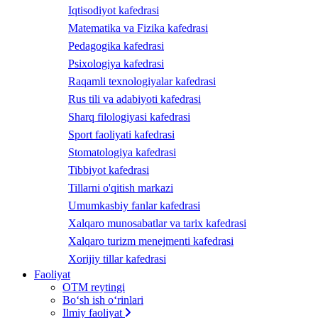
Iqtisodiyot kafedrasi
Matematika va Fizika kafedrasi
Pedagogika kafedrasi
Psixologiya kafedrasi
Raqamli texnologiyalar kafedrasi
Rus tili va adabiyoti kafedrasi
Sharq filologiyasi kafedrasi
Sport faoliyati kafedrasi
Stomatologiya kafedrasi
Tibbiyot kafedrasi
Tillarni o'qitish markazi
Umumkasbiy fanlar kafedrasi
Xalqaro munosabatlar va tarix kafedrasi
Xalqaro turizm menejmenti kafedrasi
Xorijiy tillar kafedrasi
Faoliyat
OTM reytingi
Bo‘sh ish o‘rinlari
Ilmiy faoliyat