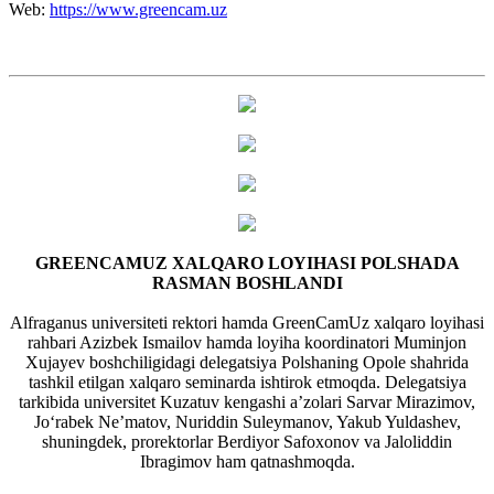
Web:
https://www.greencam.uz
GREENCAMUZ XALQARO LOYIHASI POLSHADA
RASMAN BOSHLANDI
Alfraganus universiteti rektori hamda GreenCamUz xalqaro loyihasi
rahbari Azizbek Ismailov hamda loyiha koordinatori Muminjon
Xujayev boshchiligidagi delegatsiya Polshaning Opole shahrida
tashkil etilgan xalqaro seminarda ishtirok etmoqda. Delegatsiya
tarkibida universitet Kuzatuv kengashi a’zolari Sarvar Mirazimov,
Jo‘rabek Ne’matov, Nuriddin Suleymanov, Yakub Yuldashev,
shuningdek, prorektorlar Berdiyor Safoxonov va Jaloliddin
Ibragimov ham qatnashmoqda.