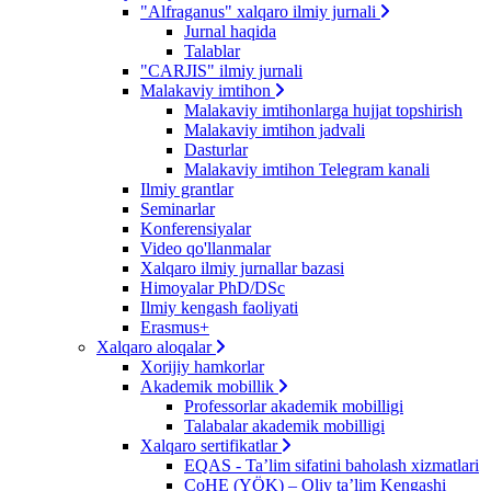
"Alfraganus" xalqaro ilmiy jurnali
Jurnal haqida
Talablar
"CARJIS" ilmiy jurnali
Malakaviy imtihon
Malakaviy imtihonlarga hujjat topshirish
Malakaviy imtihon jadvali
Dasturlar
Malakaviy imtihon Telegram kanali
Ilmiy grantlar
Seminarlar
Konferensiyalar
Video qo'llanmalar
Xalqaro ilmiy jurnallar bazasi
Himoyalar PhD/DSc
Ilmiy kengash faoliyati
Erasmus+
Xalqaro aloqalar
Xorijiy hamkorlar
Akademik mobillik
Professorlar akademik mobilligi
Talabalar akademik mobilligi
Xalqaro sertifikatlar
EQAS - Ta’lim sifatini baholash xizmatlari
CoHE (YÖK) – Oliy ta’lim Kengashi