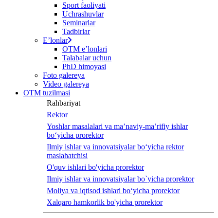
Sport faoliyati
Uchrashuvlar
Seminarlar
Tadbirlar
Eʼlonlar
OTM eʼlonlari
Talabalar uchun
PhD himoyasi
Foto galereya
Video galereya
OTM tuzilmasi
Rahbariyat
Rektor
Yoshlar masalalari va ma’naviy-ma’rifiy ishlar
bo‘yicha prorektor
Ilmiy ishlar va innovatsiyalar bo‘yicha rektor
maslahatchisi
O'quv ishlari bo'yicha prorektor
Ilmiy ishlar va innovatsiyalar bo`yicha prorektor
Moliya va iqtisod ishlari bo‘yicha prorektor
Xalqaro hamkorlik bo'yicha prorektor