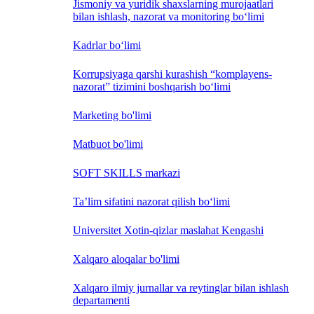
Jismoniy va yuridik shaxslarning murojaatlari
bilan ishlash, nazorat va monitoring bo‘limi
Kadrlar bo‘limi
Korrupsiyaga qarshi kurashish “komplayens-
nazorat” tizimini boshqarish bo‘limi
Marketing bo'limi
Matbuot bo'limi
SOFT SKILLS markazi
Ta’lim sifatini nazorat qilish bo‘limi
Universitet Xotin-qizlar maslahat Kengashi
Xalqaro aloqalar bo'limi
Xalqaro ilmiy jurnallar va reytinglar bilan ishlash
departamenti