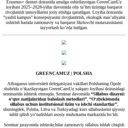
Erasmus+ dasturi doirasida amalga oshirilayotgan GreenCamUz
loyihasi 2025–2028-yillar davomida oliy ta’lim tizimiga barqaror
rivojlanish tamoyillarini joriy etishga qaratilgan. Loyiha doirasida
“yashil kampus” konsepsiyasini rivojlantirish, ekologik mas’uliyatni
oshirish hamda zamonaviy va barqaror fikrlovchi mutaxassislarni
tayyorlash ko‘zda tutilgan.
GREENCAMUZ | POLSHA
Alfraganus universiteti delegatsiyasi vakillari Polshaning Opole
shahrida o‘tkazilayotgan GreenCamUz xalqaro loyihasi doirasidagi
seminarida ishtirok etmoqda. Seminar davomida
“Sillabus dizayni:
o‘quv natijalaridan baholash metodlari”
,
“O‘zbekistonda
sillabus uchun institutsional tizim va ishchi standartlar”
,
shuningdek, Polsha, Litva va Turkiyadagi kurs sillabuslarini qiyosiy
tahlil qilish yo‘nalishlari asosiy muhokama markazida bo‘ldi.
Seminar jarayonida ishtirokchilar zamonaviy sillabus ishlab chiqish