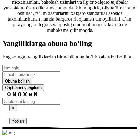
mexanizmlari, baholash tizimlari va ilg‘or xalqaro tajribalar
yuzasidan o‘zaro fikr almashmoqda. Shuningdek, oliy ta’lim sifatini
oshirish, ta’lim dasturlarini xalqaro standartlar asosida
takomillashtirish hamda barqaror rivojlanish tamoyillarini ta’lim
jarayoniga integratsiya qilishga oid muhim masalalar keng
muhokama qilinmoqda.
Yangiliklarga obuna boʼling
Eng soʼnggi yangiliklardan birinchilardan boʼlib xabardor boʼling
Obuna boʼlish
Captchani yangilash
0N8XaN
×
Yopish