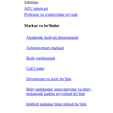
Sahifalar
AFU missiyasi
Professor va o'qituvchilar ro'yxati
Markaz va bo‘limlar
Akademik faoliyati departamenti
Axborot-resurs markazi
Bosh yuriskonsult
Call Center
Devonxona va arxiv bo’limi
Ilmiy-tadqiqotlar, innovatsiyalar va ilmiy-
pedagogik kadrlar tayyorlash bo‘limi
Iqtidorli talabalar bilan ishlash bo‘limi