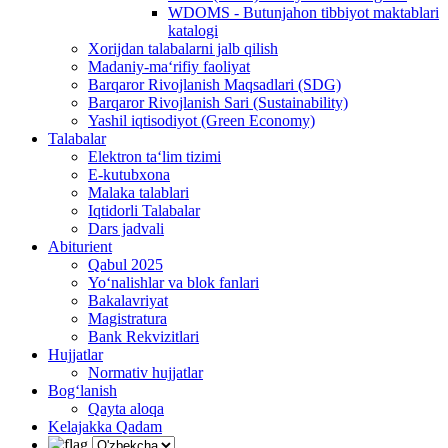
WDOMS - Butunjahon tibbiyot maktablari
katalogi
Xorijdan talabalarni jalb qilish
Madaniy-ma‘rifiy faoliyat
Barqaror Rivojlanish Maqsadlari (SDG)
Barqaror Rivojlanish Sari (Sustainability)
Yashil iqtisodiyot (Green Economy)
Talabalar
Elektron ta‘lim tizimi
E-kutubxona
Malaka talablari
Iqtidorli Talabalar
Dars jadvali
Abiturient
Qabul 2025
Yo‘nalishlar va blok fanlari
Bakalavriyat
Magistratura
Bank Rekvizitlari
Hujjatlar
Normativ hujjatlar
Bog‘lanish
Qayta aloqa
Kelajakka Qadam