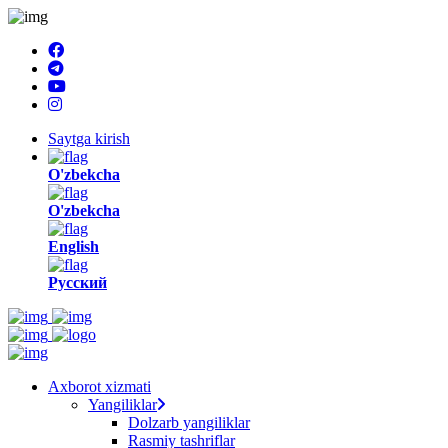
Saytga kirish
O'zbekcha
O'zbekcha
English
Русский
Axborot xizmati
Yangiliklar
Dolzarb yangiliklar
Rasmiy tashriflar