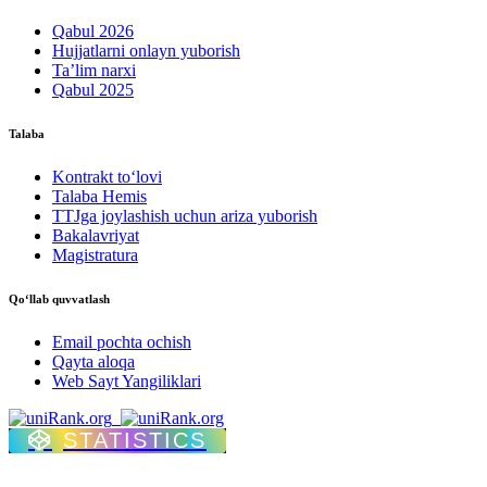
Qabul 2026
Hujjatlarni onlayn yuborish
Ta’lim narxi
Qabul 2025
Talaba
Kontrakt to‘lovі
Talaba Hemis
TTJga joylashish uchun ariza yuborish
Bakalavriyat
Magistratura
Qo‘llab quvvatlash
Email pochta ochish
Qayta aloqa
Web Sayt Yangiliklari
STATISTICS