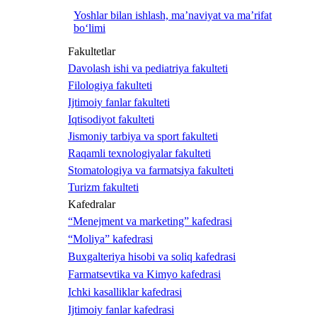
Yoshlar bilan ishlash, ma’naviyat va ma’rifat
bo‘limi
Fakultetlar
Davolash ishi va pediatriya fakulteti
Filologiya fakulteti
Ijtimoiy fanlar fakulteti
Iqtisodiyot fakulteti
Jismoniy tarbiya va sport fakulteti
Raqamli texnologiyalar fakulteti
Stomatologiya va farmatsiya fakulteti
Turizm fakulteti
Kafedralar
“Menejment va marketing” kafedrasi
“Moliya” kafedrasi
Buxgalteriya hisobi va soliq kafedrasi
Farmatsevtika va Kimyo kafedrasi
Ichki kasalliklar kafedrasi
Ijtimoiy fanlar kafedrasi