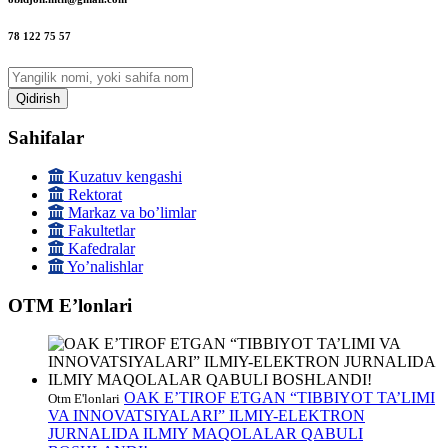
78 122 75 57
Qidirish
Sahifalar
Kuzatuv kengashi
Rektorat
Markaz va boʼlimlar
Fakultetlar
Kafedralar
Yoʼnalishlar
OTM Eʼlonlari
OAK E’TIROF ETGAN “TIBBIYOT TA’LIMI
Otm E'lonlari
VA INNOVATSIYALARI” ILMIY-ELEKTRON
JURNALIDA ILMIY MAQOLALAR QABULI