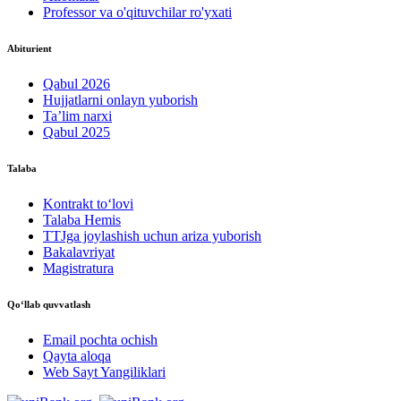
Professor va o'qituvchilar ro'yxati
Abiturient
Qabul 2026
Hujjatlarni onlayn yuborish
Ta’lim narxi
Qabul 2025
Talaba
Kontrakt to‘lovі
Talaba Hemis
TTJga joylashish uchun ariza yuborish
Bakalavriyat
Magistratura
Qo‘llab quvvatlash
Email pochta ochish
Qayta aloqa
Web Sayt Yangiliklari