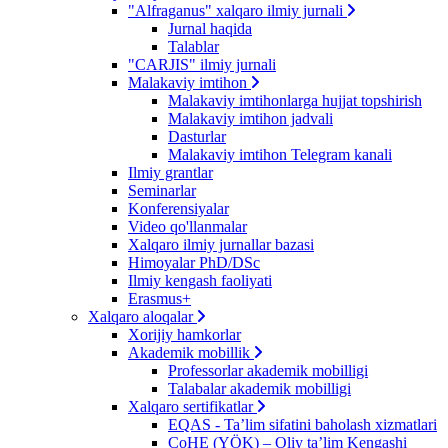
"Alfraganus" xalqaro ilmiy jurnali
Jurnal haqida
Talablar
"CARJIS" ilmiy jurnali
Malakaviy imtihon
Malakaviy imtihonlarga hujjat topshirish
Malakaviy imtihon jadvali
Dasturlar
Malakaviy imtihon Telegram kanali
Ilmiy grantlar
Seminarlar
Konferensiyalar
Video qo'llanmalar
Xalqaro ilmiy jurnallar bazasi
Himoyalar PhD/DSc
Ilmiy kengash faoliyati
Erasmus+
Xalqaro aloqalar
Xorijiy hamkorlar
Akademik mobillik
Professorlar akademik mobilligi
Talabalar akademik mobilligi
Xalqaro sertifikatlar
EQAS - Ta’lim sifatini baholash xizmatlari
CoHE (YÖK) – Oliy ta’lim Kengashi