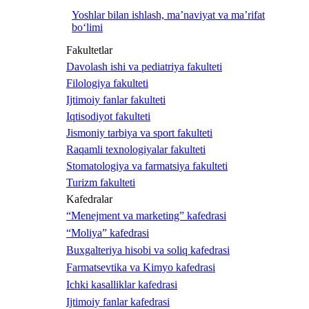
Yoshlar bilan ishlash, ma’naviyat va ma’rifat
bo‘limi
Fakultetlar
Davolash ishi va pediatriya fakulteti
Filologiya fakulteti
Ijtimoiy fanlar fakulteti
Iqtisodiyot fakulteti
Jismoniy tarbiya va sport fakulteti
Raqamli texnologiyalar fakulteti
Stomatologiya va farmatsiya fakulteti
Turizm fakulteti
Kafedralar
“Menejment va marketing” kafedrasi
“Moliya” kafedrasi
Buxgalteriya hisobi va soliq kafedrasi
Farmatsevtika va Kimyo kafedrasi
Ichki kasalliklar kafedrasi
Ijtimoiy fanlar kafedrasi