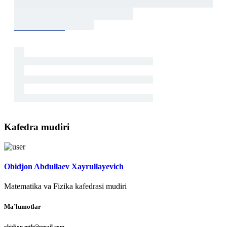
Kafedra mudiri
Obidjon Abdullaev Xayrullayevich
Matematika va Fizika kafedrasi mudiri
Maʼlumotlar
obidjon.mth@gmail.com