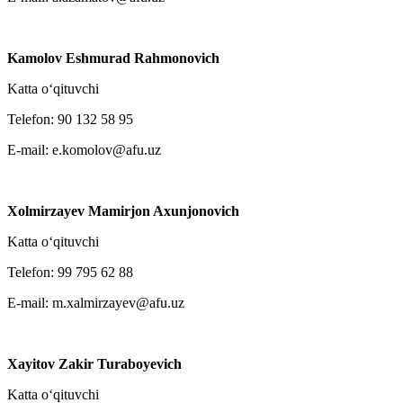
Kamolov Eshmurad Rahmonovich
Katta o‘qituvchi
Telefon: 90 132 58 95
E-mail: e.komolov@afu.uz
Xolmirzayev Mamirjon Axunjonovich
Katta o‘qituvchi
Telefon: 99 795 62 88
E-mail: m.xalmirzayev@afu.uz
Xayitov Zakir Turaboyevich
Katta o‘qituvchi