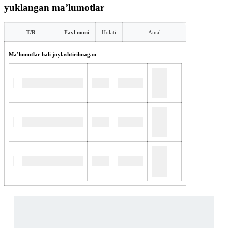
yuklangan maʼlumotlar
T/R
Fayl nomi
Holati
Amal
Maʼlumotlar hali joylashtirilmagan