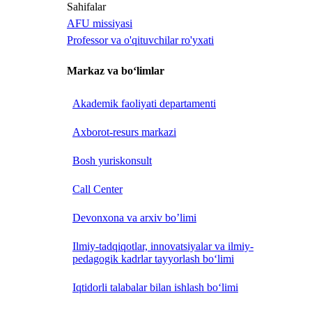
Sahifalar
AFU missiyasi
Professor va o'qituvchilar ro'yxati
Markaz va bo‘limlar
Akademik faoliyati departamenti
Axborot-resurs markazi
Bosh yuriskonsult
Call Center
Devonxona va arxiv bo’limi
Ilmiy-tadqiqotlar, innovatsiyalar va ilmiy-
pedagogik kadrlar tayyorlash bo‘limi
Iqtidorli talabalar bilan ishlash bo‘limi