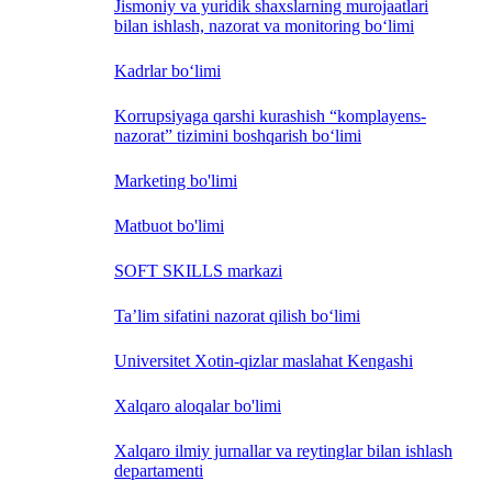
Jismoniy va yuridik shaxslarning murojaatlari
bilan ishlash, nazorat va monitoring bo‘limi
Kadrlar bo‘limi
Korrupsiyaga qarshi kurashish “komplayens-
nazorat” tizimini boshqarish bo‘limi
Marketing bo'limi
Matbuot bo'limi
SOFT SKILLS markazi
Ta’lim sifatini nazorat qilish bo‘limi
Universitet Xotin-qizlar maslahat Kengashi
Xalqaro aloqalar bo'limi
Xalqaro ilmiy jurnallar va reytinglar bilan ishlash
departamenti