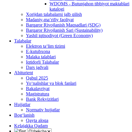
WDOMS - Butunjahon tibbiyot maktablari
katalogi
Xorijdan talabalarni jalb qilish
Madaniy-ma‘rifiy faoliyat
Barqaror Rivojlanish Maqsadlari (SDG)
Barqaror Rivojlanish Sari (Sustainability)
Yashil iqtisodiyot (Green Economy)
Talabalar
Elektron ta‘lim tizimi
E-kutubxona
Malaka talablari
Iqtidorli Talabalar
Dars jadvali
Abiturient
Qabul 2025
Yo‘nalishlar va blok fanlari
Bakalavriyat
Magistratura
Bank Rekvizitlari
Hujjatlar
Normativ hujjatlar
Bog‘lanish
Qayta aloqa
Kelajakka Qadam