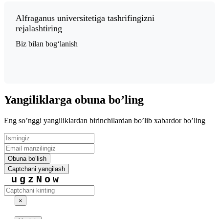
Alfraganus universitetiga tashrifingizni
rejalashtiring
Biz bilan bogʻlanish
Yangiliklarga obuna boʼling
Eng soʼnggi yangiliklardan birinchilardan boʼlib xabardor boʼling
Obuna boʼlish
Captchani yangilash
ugzNow
×