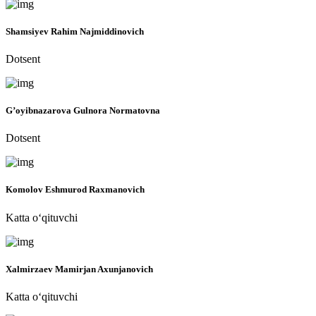
Shamsiyev Rahim Najmiddinovich
Dotsent
G’oyibnazarova Gulnora Normatovna
Dotsent
Komolov Eshmurod Raxmanovich
Katta o‘qituvchi
Xalmirzaev Mamirjan Axunjanovich
Katta o‘qituvchi