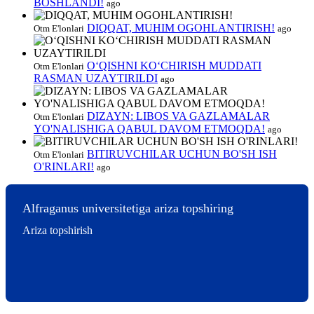
BOSHLANDI!
ago
DIQQAT, MUHIM OGOHLANTIRISH!
Otm E'lonlari
ago
O‘QISHNI KO‘CHIRISH MUDDATI
Otm E'lonlari
RASMAN UZAYTIRILDI
ago
DIZAYN: LIBOS VA GAZLAMALAR
Otm E'lonlari
YO'NALISHIGA QABUL DAVOM ETMOQDA!
ago
BITIRUVCHILAR UCHUN BO'SH ISH
Otm E'lonlari
O'RINLARI!
ago
Alfraganus universitetiga ariza topshiring
Ariza topshirish