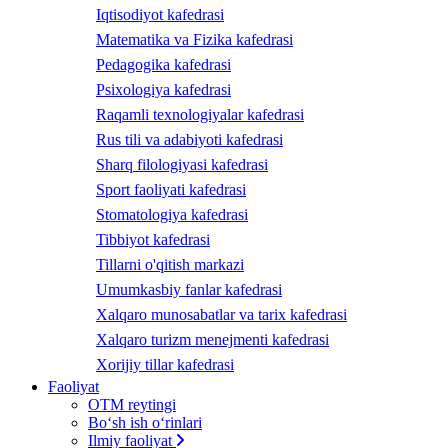
Iqtisodiyot kafedrasi
Matematika va Fizika kafedrasi
Pedagogika kafedrasi
Psixologiya kafedrasi
Raqamli texnologiyalar kafedrasi
Rus tili va adabiyoti kafedrasi
Sharq filologiyasi kafedrasi
Sport faoliyati kafedrasi
Stomatologiya kafedrasi
Tibbiyot kafedrasi
Tillarni o'qitish markazi
Umumkasbiy fanlar kafedrasi
Xalqaro munosabatlar va tarix kafedrasi
Xalqaro turizm menejmenti kafedrasi
Xorijiy tillar kafedrasi
Faoliyat
OTM reytingi
Bo‘sh ish o‘rinlari
Ilmiy faoliyat