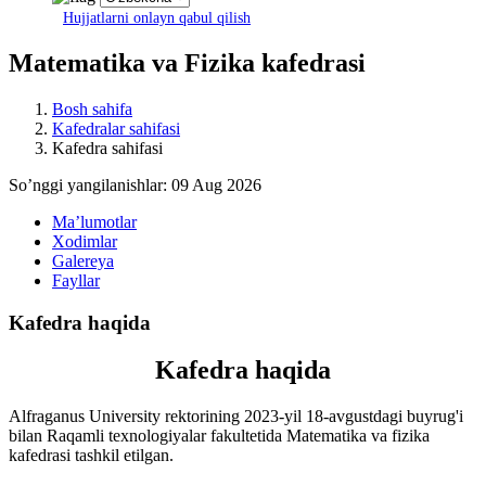
Hujjatlarni onlayn qabul qilish
Matematika va Fizika kafedrasi
Bosh sahifa
Kafedralar sahifasi
Kafedra sahifasi
Soʼnggi yangilanishlar: 09 Aug 2026
Maʼlumotlar
Xodimlar
Galereya
Fayllar
Kafedra haqida
Kafedra haqida
Alfraganus University rektorining 2023-yil 18-avgustdagi buyrug'i
bilan Raqamli texnologiyalar fakultetida Matematika va fizika
kafedrasi tashkil etilgan.