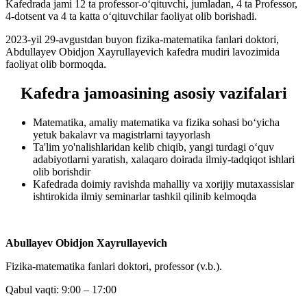
Kafedrada jami 12 ta professor-o‘qituvchi, jumladan, 4 ta Professor,
4-dotsent va 4 ta katta o‘qituvchilar faoliyat olib borishadi.
2023-yil 29-avgustdan buyon fizika-matematika fanlari doktori,
Abdullayev Obidjon Xayrullayevich kafedra mudiri lavozimida
faoliyat olib bormoqda.
Kafedra jamoasining asosiy vazifalari
Matematika, amaliy matematika va fizika sohasi bo‘yicha
yetuk bakalavr va magistrlarni tayyorlash
Ta'lim yo'nalishlaridan kelib chiqib, yangi turdagi o‘quv
adabiyotlarni yaratish, xalaqaro doirada ilmiy-tadqiqot ishlari
olib borishdir
Kafedrada doimiy ravishda mahalliy va xorijiy mutaxassislar
ishtirokida ilmiy seminarlar tashkil qilinib kelmoqda
Abullayev Obidjon Xayrullayevich
Fizika-matematika fanlari doktori, professor (v.b.).
Qabul vaqti: 9:00 – 17:00