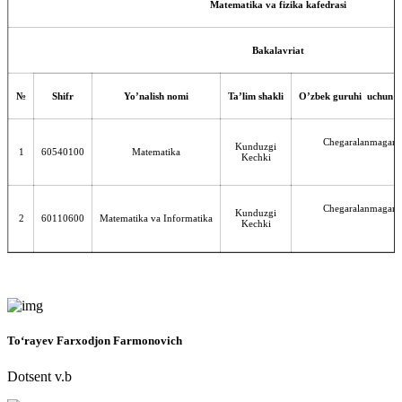
Matematika va fizika kafedrasi
Bakalavriat
№
Shifr
Yo’nalish nomi
Ta’lim shakli
O’zbek guruhi uchun k
Chegaralanmagan
Kunduzgi
1
60540100
Matematika
Kechki
Chegaralanmagan
Kunduzgi
2
60110600
Matematika va Informatika
Kechki
To‘rayev Farxodjon Farmonovich
Dotsent v.b