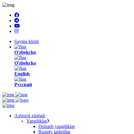
Saytga kirish
O'zbekcha
O'zbekcha
English
Русский
Axborot xizmati
Yangiliklar
Dolzarb yangiliklar
Rasmiy tashriflar