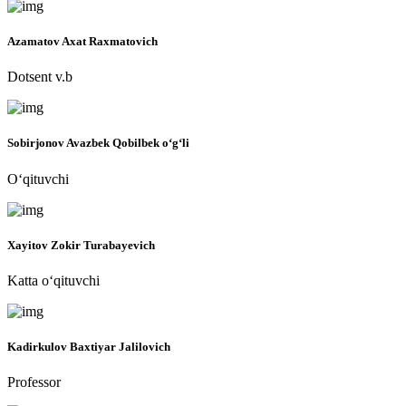
Azamatov Axat Raxmatovich
Dotsent v.b
Sobirjonov Avazbek Qobilbek o‘g‘li
O‘qituvchi
Xayitov Zokir Turabayevich
Katta o‘qituvchi
Kadirkulov Baxtiyar Jalilovich
Professor