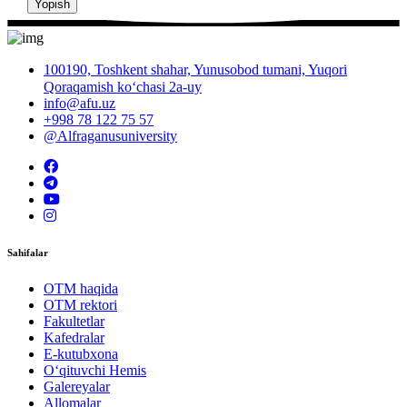
Yopish
100190, Toshkent shahar, Yunusobod tumani, Yuqori
Qoraqamish ko‘chasi 2a-uy
info@afu.uz
+998 78 122 75 57
@Alfraganusuniversity
Sahifalar
OTM haqida
OTM rektori
Fakultetlar
Kafedralar
E-kutubxona
O‘qituvchi Hemis
Galereyalar
Allomalar