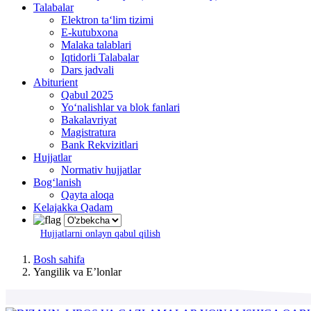
Talabalar
Elektron ta‘lim tizimi
E-kutubxona
Malaka talablari
Iqtidorli Talabalar
Dars jadvali
Abiturient
Qabul 2025
Yo‘nalishlar va blok fanlari
Bakalavriyat
Magistratura
Bank Rekvizitlari
Hujjatlar
Normativ hujjatlar
Bog‘lanish
Qayta aloqa
Kelajakka Qadam
Hujjatlarni onlayn qabul qilish
Bosh sahifa
Yangilik va Eʼlonlar