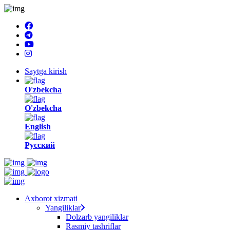
Saytga kirish
O'zbekcha
O'zbekcha
English
Русский
Axborot xizmati
Yangiliklar
Dolzarb yangiliklar
Rasmiy tashriflar