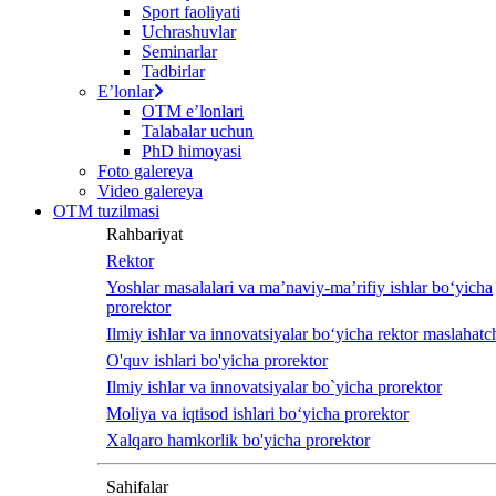
Sport faoliyati
Uchrashuvlar
Seminarlar
Tadbirlar
Eʼlonlar
OTM eʼlonlari
Talabalar uchun
PhD himoyasi
Foto galereya
Video galereya
OTM tuzilmasi
Rahbariyat
Rektor
Yoshlar masalalari va ma’naviy-ma’rifiy ishlar bo‘yicha
prorektor
Ilmiy ishlar va innovatsiyalar bo‘yicha rektor maslahatch
O'quv ishlari bo'yicha prorektor
Ilmiy ishlar va innovatsiyalar bo`yicha prorektor
Moliya va iqtisod ishlari bo‘yicha prorektor
Xalqaro hamkorlik bo'yicha prorektor
Sahifalar