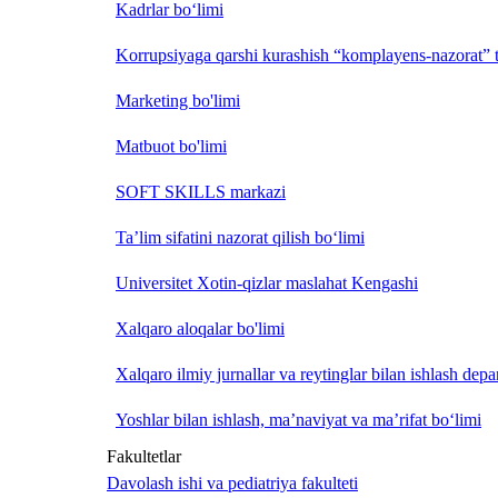
Kadrlar bo‘limi
Korrupsiyaga qarshi kurashish “komplayens-nazorat” t
Marketing bo'limi
Matbuot bo'limi
SOFT SKILLS markazi
Ta’lim sifatini nazorat qilish bo‘limi
Universitet Xotin-qizlar maslahat Kengashi
Xalqaro aloqalar bo'limi
Xalqaro ilmiy jurnallar va reytinglar bilan ishlash depa
Yoshlar bilan ishlash, ma’naviyat va ma’rifat bo‘limi
Fakultetlar
Davolash ishi va pediatriya fakulteti