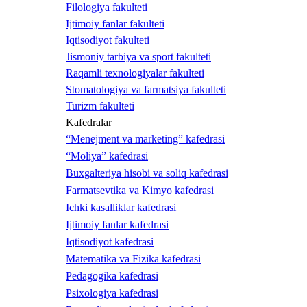
Filologiya fakulteti
Ijtimoiy fanlar fakulteti
Iqtisodiyot fakulteti
Jismoniy tarbiya va sport fakulteti
Raqamli texnologiyalar fakulteti
Stomatologiya va farmatsiya fakulteti
Turizm fakulteti
Kafedralar
“Menejment va marketing” kafedrasi
“Moliya” kafedrasi
Buxgalteriya hisobi va soliq kafedrasi
Farmatsevtika va Kimyo kafedrasi
Ichki kasalliklar kafedrasi
Ijtimoiy fanlar kafedrasi
Iqtisodiyot kafedrasi
Matematika va Fizika kafedrasi
Pedagogika kafedrasi
Psixologiya kafedrasi