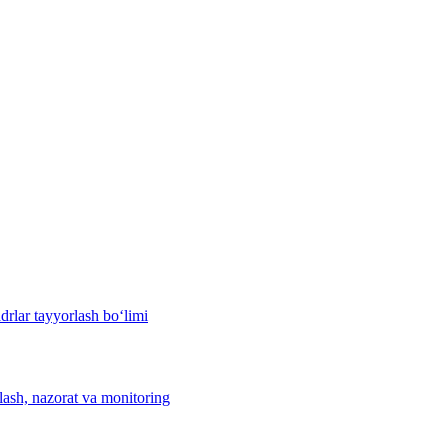
drlar tayyorlash bo‘limi
hlash, nazorat va monitoring