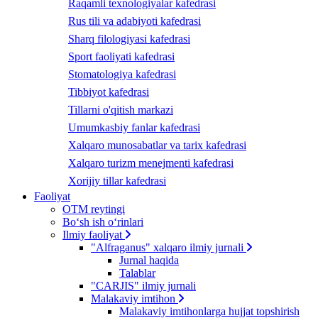
Raqamli texnologiyalar kafedrasi
Rus tili va adabiyoti kafedrasi
Sharq filologiyasi kafedrasi
Sport faoliyati kafedrasi
Stomatologiya kafedrasi
Tibbiyot kafedrasi
Tillarni o'qitish markazi
Umumkasbiy fanlar kafedrasi
Xalqaro munosabatlar va tarix kafedrasi
Xalqaro turizm menejmenti kafedrasi
Xorijiy tillar kafedrasi
Faoliyat
OTM reytingi
Bo‘sh ish o‘rinlari
Ilmiy faoliyat
"Alfraganus" xalqaro ilmiy jurnali
Jurnal haqida
Talablar
"CARJIS" ilmiy jurnali
Malakaviy imtihon
Malakaviy imtihonlarga hujjat topshirish