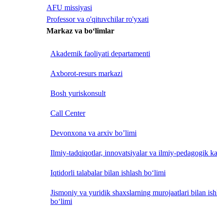
AFU missiyasi
Professor va o'qituvchilar ro'yxati
Markaz va bo‘limlar
Akademik faoliyati departamenti
Axborot-resurs markazi
Bosh yuriskonsult
Call Center
Devonxona va arxiv bo’limi
Ilmiy-tadqiqotlar, innovatsiyalar va ilmiy-pedagogik ka
Iqtidorli talabalar bilan ishlash bo‘limi
Jismoniy va yuridik shaxslarning murojaatlari bilan is
bo‘limi