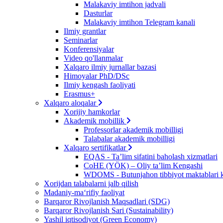
Malakaviy imtihon jadvali
Dasturlar
Malakaviy imtihon Telegram kanali
Ilmiy grantlar
Seminarlar
Konferensiyalar
Video qo'llanmalar
Xalqaro ilmiy jurnallar bazasi
Himoyalar PhD/DSc
Ilmiy kengash faoliyati
Erasmus+
Xalqaro aloqalar
Xorijiy hamkorlar
Akademik mobillik
Professorlar akademik mobilligi
Talabalar akademik mobilligi
Xalqaro sertifikatlar
EQAS - Ta’lim sifatini baholash xizmatlari
CoHE (YÖK) – Oliy ta’lim Kengashi
WDOMS - Butunjahon tibbiyot maktablari k
Xorijdan talabalarni jalb qilish
Madaniy-ma‘rifiy faoliyat
Barqaror Rivojlanish Maqsadlari (SDG)
Barqaror Rivojlanish Sari (Sustainability)
Yashil iqtisodiyot (Green Economy)