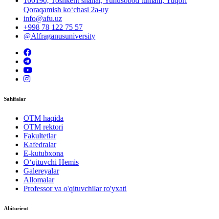
100190, Toshkent shahar, Yunusobod tumani, Yuqori
Qoraqamish ko‘chasi 2a-uy
info@afu.uz
+998 78 122 75 57
@Alfraganusuniversity
Sahifalar
OTM haqida
OTM rektori
Fakultetlar
Kafedralar
E-kutubxona
O‘qituvchi Hemis
Galereyalar
Allomalar
Professor va o'qituvchilar ro'yxati
Abiturient