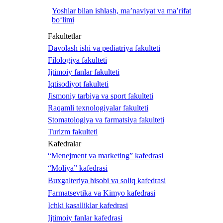
Yoshlar bilan ishlash, ma’naviyat va ma’rifat
bo‘limi
Fakultetlar
Davolash ishi va pediatriya fakulteti
Filologiya fakulteti
Ijtimoiy fanlar fakulteti
Iqtisodiyot fakulteti
Jismoniy tarbiya va sport fakulteti
Raqamli texnologiyalar fakulteti
Stomatologiya va farmatsiya fakulteti
Turizm fakulteti
Kafedralar
“Menejment va marketing” kafedrasi
“Moliya” kafedrasi
Buxgalteriya hisobi va soliq kafedrasi
Farmatsevtika va Kimyo kafedrasi
Ichki kasalliklar kafedrasi
Ijtimoiy fanlar kafedrasi