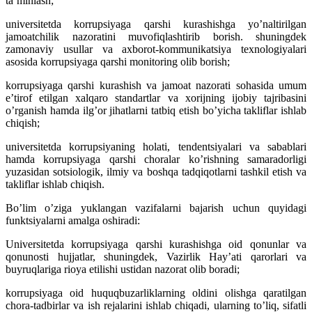
taʼminlash;
universitetda korrupsiyaga qarshi kurashishga yoʼnaltirilgan
jamoatchilik nazoratini muvofiqlashtirib borish. shuningdek
zamonaviy usullar va axborot-kommunikatsiya texnologiyalari
asosida korrupsiyaga qarshi monitoring olib borish;
korrupsiyaga qarshi kurashish va jamoat nazorati sohasida umum
eʼtirof etilgan xalqaro standartlar va xorijning ijobiy tajribasini
oʼrganish hamda ilgʼor jihatlarni tatbiq etish boʼyicha takliflar ishlab
chiqish;
universitetda korrupsiyaning holati, tendentsiyalari va sabablari
hamda korrupsiyaga qarshi choralar koʼrishning samaradorligi
yuzasidan sotsiologik, ilmiy va boshqa tadqiqotlarni tashkil etish va
takliflar ishlab chiqish.
Boʼlim oʼziga yuklangan vazifalarni bajarish uchun quyidagi
funktsiyalarni amalga oshiradi:
Universitetda korrupsiyaga qarshi kurashishga oid qonunlar va
qonunosti hujjatlar, shuningdek, Vazirlik Hayʼati qarorlari va
buyruqlariga rioya etilishi ustidan nazorat olib boradi;
korrupsiyaga oid huquqbuzarliklarning oldini olishga qaratilgan
chora-tadbirlar va ish rejalarini ishlab chiqadi, ularning toʼliq, sifatli