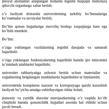
jinoyat alomatlari aniqlangan hollarda tegishli huquqni muhofaza
qiluvchi organlarga xabar berish;
oʼz faoliyati doirasida universitetning tarkibiy boʼlinmalariga
koʼrsatmalar va tavsiyalar berish;
Boʼlim qonun hujjatlariga muvofiq boshqa xuquqlarga ham ega
boʼlishi mumkin.
Boʼlim:
oʼziga yuklangan vazifalarning tegishli darajada va samarali
bajarilishi:
oʼziga yuklangan funktsiyalarning bajarilishi hamda ijro intizomini
taʼminlash talablarini bajarilishi;
universitet rahbariyatiga axborot berish uchun materiallar va
xujjatlarning belgilangan muddatlarda bajarilishini taʼminlanishi;
universitetda komplaens nazorat va korrupsiyaga qarshi kurashish
faoliyati boʼyicha amalga oshirilayotgan ishlar holati;
jismoniy va yuridik shaxslar murojaatlarining oʼz vaqtida koʼrib
chiqilishi hamda qonunchilik hujjatlari asosida hal etilishi uchun
javob beradi.