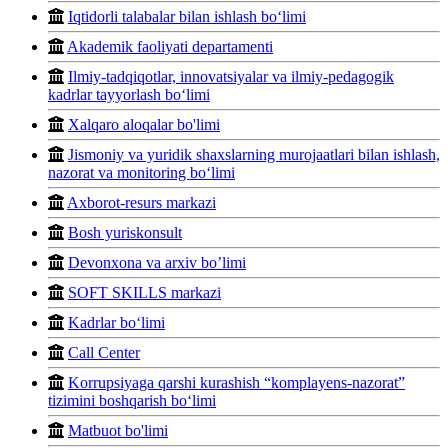
Iqtidorli talabalar bilan ishlash bo‘limi
Akademik faoliyati departamenti
Ilmiy-tadqiqotlar, innovatsiyalar va ilmiy-pedagogik
kadrlar tayyorlash bo‘limi
Xalqaro aloqalar bo'limi
Jismoniy va yuridik shaxslarning murojaatlari bilan ishlash,
nazorat va monitoring bo‘limi
Axborot-resurs markazi
Bosh yuriskonsult
Devonxona va arxiv bo’limi
SOFT SKILLS markazi
Kadrlar bo‘limi
Call Center
Korrupsiyaga qarshi kurashish “komplayens-nazorat”
tizimini boshqarish bo‘limi
Matbuot bo'limi