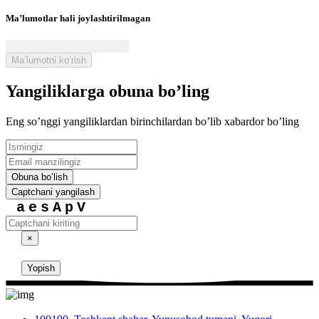
Maʼlumotlar hali joylashtirilmagan
Maʼlumotni koʼrish
Yangiliklarga obuna boʼling
Eng soʼnggi yangiliklardan birinchilardan boʼlib xabardor boʼling
Obuna boʼlish
Captchani yangilash
aesApV
×
Yopish