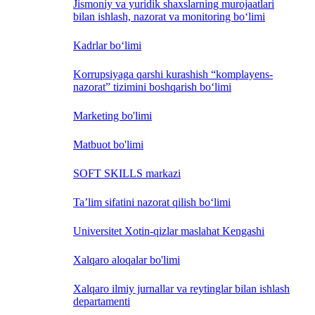
Jismoniy va yuridik shaxslarning murojaatlari
bilan ishlash, nazorat va monitoring bo‘limi
Kadrlar bo‘limi
Korrupsiyaga qarshi kurashish “komplayens-
nazorat” tizimini boshqarish bo‘limi
Marketing bo'limi
Matbuot bo'limi
SOFT SKILLS markazi
Ta’lim sifatini nazorat qilish bo‘limi
Universitet Xotin-qizlar maslahat Kengashi
Xalqaro aloqalar bo'limi
Xalqaro ilmiy jurnallar va reytinglar bilan ishlash
departamenti