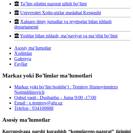
Ta’lim sifatini nazorat qilish bo‘limi
Universitet Xotin-qizlar maslahat Kengashi
Xalqaro ilmiy jurnallar va reytinglar bilan ishlash
departamenti
Yoshlar bilan ishlash, ma’naviyat va ma’rifat bo‘limi
Asosiy maʼlumotlar
Xodimlar
Galereya
Fayllar
Markaz yoki Boʼlimlar maʼlumotlari
Markaz yoki boʼlim boshligʼi :
Temirov Humoyinmirzo
Najmiddinovich
Qabul vaqti :
Dushanba – Juma 9:00 -17:00
Email :
x.temirov@afu.uz
Telefon :
934100888
Asosiy maʼlumotlar
Korrupsiyaga qarshi kurashish “komplayens-nazorat” tizimini