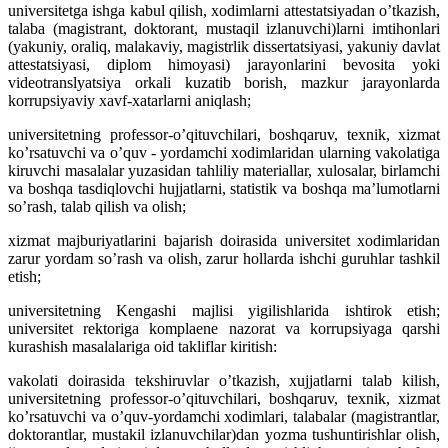
universitetga ishga kabul qilish, xodimlarni attestatsiyadan oʼtkazish,
talaba (magistrant, doktorant, mustaqil izlanuvchi)larni imtihonlari
(yakuniy, oraliq, malakaviy, magistrlik dissertatsiyasi, yakuniy davlat
attestatsiyasi, diplom himoyasi) jarayonlarini bevosita yoki
videotranslyatsiya orkali kuzatib borish, mazkur jarayonlarda
korrupsiyaviy xavf-xatarlarni aniqlash;
universitetning professor-oʼqituvchilari, boshqaruv, texnik, xizmat
koʼrsatuvchi va oʼquv - yordamchi xodimlaridan ularning vakolatiga
kiruvchi masalalar yuzasidan tahliliy materiallar, xulosalar, birlamchi
va boshqa tasdiqlovchi hujjatlarni, statistik va boshqa maʼlumotlarni
soʼrash, talab qilish va olish;
xizmat majburiyatlarini bajarish doirasida universitet xodimlaridan
zarur yordam soʼrash va olish, zarur hollarda ishchi guruhlar tashkil
etish;
universitetning Kengashi majlisi yigilishlarida ishtirok etish;
universitet rektoriga komplaene nazorat va korrupsiyaga qarshi
kurashish masalalariga oid takliflar kiritish:
vakolati doirasida tekshiruvlar oʼtkazish, xujjatlarni talab kilish,
universitetning professor-oʼqituvchilari, boshqaruv, texnik, xizmat
koʼrsatuvchi va oʼquv-yordamchi xodimlari, talabalar (magistrantlar,
doktorantlar, mustakil izlanuvchilar)dan yozma tushuntirishlar olish,