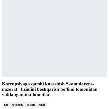
Korrupsiyaga qarshi kurashish “komplayens-
nazorat” tizimini boshqarish bo‘limi tomonidan
yuklangan maʼlumotlar
T/R
Fayl nomi
Holati
Amal