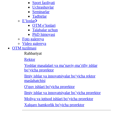
Sport faoliyati
screen
Uchrashuvlar
reader
Seminarlar
to
Tadbirlar
help
Eʼlonlar
you
OTM eʼlonlari
navigate
Talabalar uchun
and
PhD himoyasi
interact
Foto galereya
with
Video galereya
the
OTM tuzilmasi
content.
Rahbariyat
Rektor
Yoshlar masalalari va ma’naviy-ma’rifiy ishlar
bo‘yicha prorektor
Ilmiy ishlar va innovatsiyalar bo‘yicha rektor
maslahatchisi
O'quv ishlari bo'yicha prorektor
Ilmiy ishlar va innovatsiyalar bo`yicha prorektor
Moliya va iqtisod ishlari bo‘yicha prorektor
Xalqaro hamkorlik bo'yicha prorektor