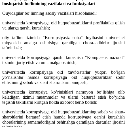
boshqarish bo‘limining vazifalari va funksiyalari
Quyidagilar boʼlimning asosiy vazifalari hisoblanadi:
universitetda korrupsiyaga oid huquqbuzarliklarni profilaktika qilish
va ularga qarshi kurashish;
oliy taʼlim tizimida "Korrupsiyasiz soha" loyihasini universitet
miqyosida amalga oshirishga qaratilgan chora-tadbirlar ijrosini
taʼminlash;
universitetda korrupsiyaga qarshi kurashish "Komplaens nazorat"
tizimini joriy etish va uni amalga oshirish;
universitetda korrupsiyaga oid xavf-xatarlar yuqori boʼlgan
yoʼnalishlar hamda korrupsiyaga oid huquqbuzarliklar sodir
etilishining sabab va shart-sharoitlarini aniqlash;
universitetda korrupsiya koʼrinishlari namoyon boʼlishiga olib
keladigan tizimli muammolar va ularni bartaraf etish boʼyicha
tegishli takliflarni kiritgan holda axborot berib borish;
universitetda korrupsiyaga oid huquqbuzarliklarning sabab va shart-
sharoitlarini bartaraf etish hamda korrupsiyaga qarshi kurashish
choralarining samaradorligini oshirishga qaratilgan dasturlar ijrosini