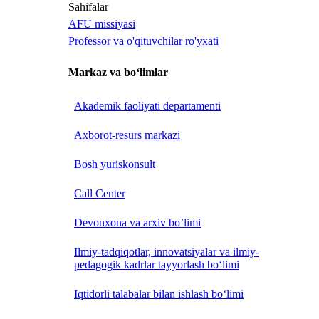
Sahifalar
AFU missiyasi
Professor va o'qituvchilar ro'yxati
Markaz va bo‘limlar
Akademik faoliyati departamenti
Axborot-resurs markazi
Bosh yuriskonsult
Call Center
Devonxona va arxiv bo’limi
Ilmiy-tadqiqotlar, innovatsiyalar va ilmiy-
pedagogik kadrlar tayyorlash bo‘limi
Iqtidorli talabalar bilan ishlash bo‘limi