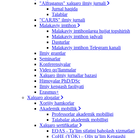
"Alfraganus" xalqaro ilmiy jurnali
Jurnal haqida
Talablar
"CARJIS" ilmiy jurnali
Malakaviy imtihon
Malakaviy imtihonlarga hujjat topshirish
Malakaviy imtihon jadvali
Dasturlar
Malakaviy imtihon Telegram kanali
Ilmiy grantlar
Seminarlar
Konferensiyalar
Video qo'llanmalar
Xalqaro ilmiy jurnallar bazasi
Himoyalar PhD/DSc
Ilmiy kengash faoliyati
Erasmus+
Xalqaro aloqalar
Xorijiy hamkorlar
Akademik mobillik
Professorlar akademik mobilligi
Talabalar akademik mobilligi
Xalqaro sertifikatlar
EQAS - Ta’lim sifatini baholash xizmatlari
CoHE (YÖK) – Oliy ta’lim Kengashi