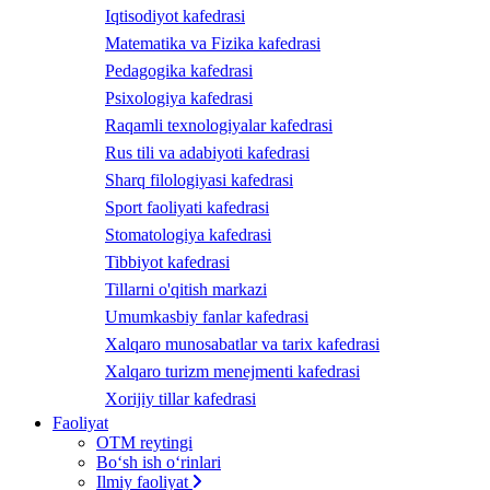
Iqtisodiyot kafedrasi
Matematika va Fizika kafedrasi
Pedagogika kafedrasi
Psixologiya kafedrasi
Raqamli texnologiyalar kafedrasi
Rus tili va adabiyoti kafedrasi
Sharq filologiyasi kafedrasi
Sport faoliyati kafedrasi
Stomatologiya kafedrasi
Tibbiyot kafedrasi
Tillarni o'qitish markazi
Umumkasbiy fanlar kafedrasi
Xalqaro munosabatlar va tarix kafedrasi
Xalqaro turizm menejmenti kafedrasi
Xorijiy tillar kafedrasi
Faoliyat
OTM reytingi
Bo‘sh ish o‘rinlari
Ilmiy faoliyat