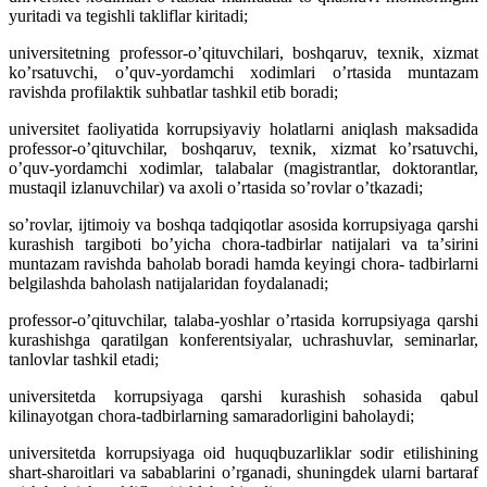
yuritadi va tegishli takliflar kiritadi;
universitetning professor-oʼqituvchilari, boshqaruv, texnik, xizmat
koʼrsatuvchi, oʼquv-yordamchi xodimlari oʼrtasida muntazam
ravishda profilaktik suhbatlar tashkil etib boradi;
universitet faoliyatida korrupsiyaviy holatlarni aniqlash maksadida
professor-oʼqituvchilar, boshqaruv, texnik, xizmat koʼrsatuvchi,
oʼquv-yordamchi xodimlar, talabalar (magistrantlar, doktorantlar,
mustaqil izlanuvchilar) va axoli oʼrtasida soʼrovlar oʼtkazadi;
soʼrovlar, ijtimoiy va boshqa tadqiqotlar asosida korrupsiyaga qarshi
kurashish targiboti boʼyicha chora-tadbirlar natijalari va taʼsirini
muntazam ravishda baholab boradi hamda keyingi chora- tadbirlarni
belgilashda baholash natijalaridan foydalanadi;
professor-oʼqituvchilar, talaba-yoshlar oʼrtasida korrupsiyaga qarshi
kurashishga qaratilgan konferentsiyalar, uchrashuvlar, seminarlar,
tanlovlar tashkil etadi;
universitetda korrupsiyaga qarshi kurashish sohasida qabul
kilinayotgan chora-tadbirlarning samaradorligini baholaydi;
universitetda korrupsiyaga oid huquqbuzarliklar sodir etilishining
shart-sharoitlari va sabablarini oʼrganadi, shuningdek ularni bartaraf