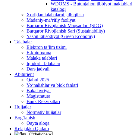
WDOMS - Butunjahon tibbiyot maktablari
katalogi
Xorijdan talabalarni jalb qilish
Madaniy-ma‘rifiy faoliyat
Barqaror Rivojlanish Maqsadlari (SDG)
Barqaror Rivojlanish Sari (Sustainability)
Yashil iqtisodiyot (Green Economy)
Talabalar
Elektron ta‘lim tizimi
E-kutubxona
Malaka talablari
Iqtidorli Talabalar
Dars jadvali
Abiturient
Qabul 2025
Yo‘nalishlar va blok fanlari
Bakalavriyat
Magistratura
Bank Rekvizitlari
Hujjatlar
Normativ hujjatlar
Bog‘lanish
Qayta aloqa
Kelajakka Qadam