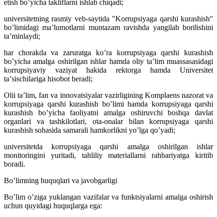
etish boʼyicha takliflarni ishlab chiqadi;
universitetning rasmiy veb-saytida "Korrupsiyaga qarshi kurashish"
boʼlimidagi maʼlumotlarni muntazam ravishda yangilab borilishini
taʼminlaydi;
har chorakda va zaruratga koʼra korrupsiyaga qarshi kurashish
boʼyicha amalga oshirilgan ishlar hamda oliy taʼlim muassasasidagi
korrupsiyaviy vaziyat hakida rektorga hamda Universitet
taʼsischilariga hisobot beradi;
Olii taʼlim, fan va innovatsiyalar vazirligining Komplaens nazorat va
korrupsiyaga qarshi kurashish boʼlimi hamda korrupsiyaga qarshi
kurashish boʼyicha faoliyatni amalga oshiruvchi boshqa davlat
organlari va tashkilotlari, ota-onalar bilan korrupsiyaga qarshi
kurashish sohasida samarali hamkorlikni yoʼlga qoʼyadi;
universitetda korrupsiyaga qarshi amalga oshirilgan ishlar
monitoringini yuritadi, tahliliy materiallarni rahbariyatga kiritib
boradi.
Boʼlimning huquqlari va javobgarligi
Boʼlim oʼziga yuklangan vazifalar va funktsiyalarni amalga oshirish
uchun quyidagi huquqlarga ega: