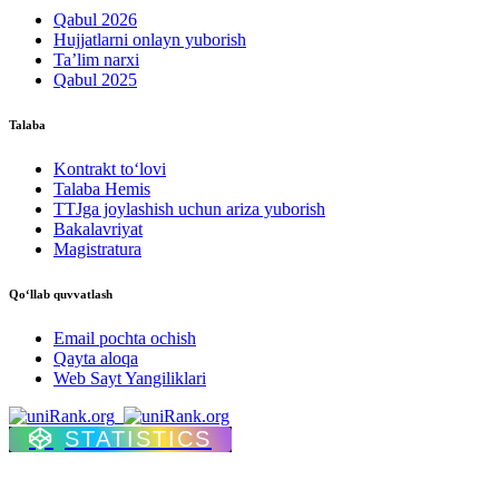
Qabul 2026
Hujjatlarni onlayn yuborish
Ta’lim narxi
Qabul 2025
Talaba
Kontrakt to‘lovі
Talaba Hemis
TTJga joylashish uchun ariza yuborish
Bakalavriyat
Magistratura
Qo‘llab quvvatlash
Email pochta ochish
Qayta aloqa
Web Sayt Yangiliklari
STATISTICS