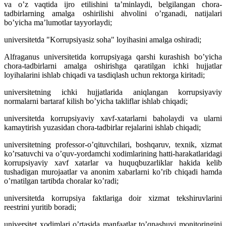
va oʼz vaqtida ijro etilishini taʼminlaydi, belgilangan chora-
tadbirlarning amalga oshirilishi ahvolini oʼrganadi, natijalari
boʼyicha maʼlumotlar tayyorlaydi;
universitetda "Korrupsiyasiz soha" loyihasini amalga oshiradi;
Аlfraganus universitetida korrupsiyaga qarshi kurashish boʼyicha
chora-tadbirlarni amalga oshirishga qaratilgan ichki hujjatlar
loyihalarini ishlab chiqadi va tasdiqlash uchun rektorga kiritadi;
universitetning ichki hujjatlarida aniqlangan korrupsiyaviy
normalarni bartaraf kilish boʼyicha takliflar ishlab chiqadi;
universitetda korrupsiyaviy xavf-xatarlarni baholaydi va ularni
kamaytirish yuzasidan chora-tadbirlar rejalarini ishlab chiqadi;
universitetning professor-oʼqituvchilari, boshqaruv, texnik, xizmat
koʼrsatuvchi va oʼquv-yordamchi xodimlarining hatti-harakatlaridagi
korrupsiyaviy xavf xatarlar va huquqbuzarliklar hakida kelib
tushadigan murojaatlar va anonim xabarlarni koʼrib chiqadi hamda
oʼrnatilgan tartibda choralar koʼradi;
universitetda korrupsiya faktlariga doir xizmat tekshiruvlarini
reestrini yuritib boradi;
universitet xodimlari oʼrtasida manfaatlar toʼqnashuvi monitoringini