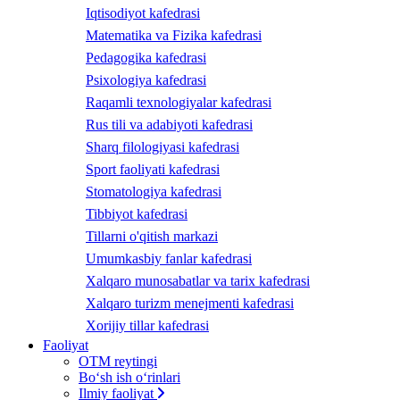
Iqtisodiyot kafedrasi
Matematika va Fizika kafedrasi
Pedagogika kafedrasi
Psixologiya kafedrasi
Raqamli texnologiyalar kafedrasi
Rus tili va adabiyoti kafedrasi
Sharq filologiyasi kafedrasi
Sport faoliyati kafedrasi
Stomatologiya kafedrasi
Tibbiyot kafedrasi
Tillarni o'qitish markazi
Umumkasbiy fanlar kafedrasi
Xalqaro munosabatlar va tarix kafedrasi
Xalqaro turizm menejmenti kafedrasi
Xorijiy tillar kafedrasi
Faoliyat
OTM reytingi
Bo‘sh ish o‘rinlari
Ilmiy faoliyat