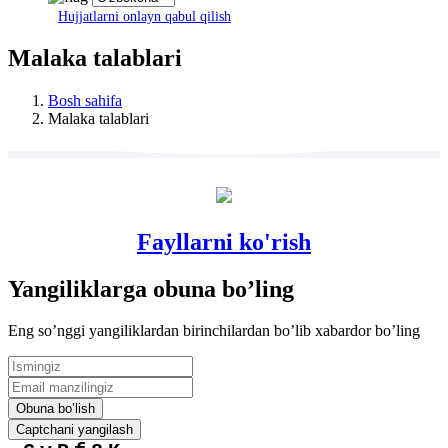
Hujjatlarni onlayn qabul qilish
Malaka talablari
Bosh sahifa
Malaka talablari
Fayllarni ko'rish
Yangiliklarga obuna boʼling
Eng soʼnggi yangiliklardan birinchilardan boʼlib xabardor boʼling
Obuna boʼlish
Captchani yangilash