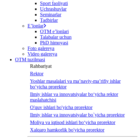
Sport faoliyati
Uchrashuvlar
Seminarlar
Tadbirlar
Eʼlonlar
OTM eʼlonlari
Talabalar uchun
PhD himoyasi
Foto galereya
Video galereya
OTM tuzilmasi
Rahbariyat
Rektor
Yoshlar masalalari va ma’naviy-ma’rifiy ishlar
bo‘yicha prorektor
Ilmiy ishlar va innovatsiyalar bo‘yicha rektor
maslahatchisi
O'quv ishlari bo'yicha prorektor
Ilmiy ishlar va innovatsiyalar bo`yicha prorektor
Moliya va iqtisod ishlari bo‘yicha prorektor
Xalqaro hamkorlik bo'yicha prorektor