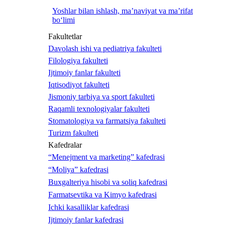
Yoshlar bilan ishlash, ma’naviyat va ma’rifat
bo‘limi
Fakultetlar
Davolash ishi va pediatriya fakulteti
Filologiya fakulteti
Ijtimoiy fanlar fakulteti
Iqtisodiyot fakulteti
Jismoniy tarbiya va sport fakulteti
Raqamli texnologiyalar fakulteti
Stomatologiya va farmatsiya fakulteti
Turizm fakulteti
Kafedralar
“Menejment va marketing” kafedrasi
“Moliya” kafedrasi
Buxgalteriya hisobi va soliq kafedrasi
Farmatsevtika va Kimyo kafedrasi
Ichki kasalliklar kafedrasi
Ijtimoiy fanlar kafedrasi