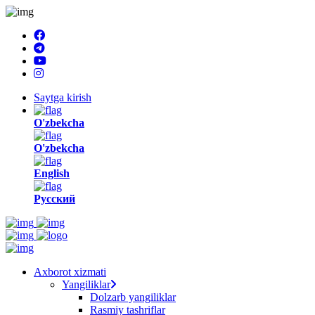
Saytga kirish
O'zbekcha
O'zbekcha
English
Русский
Axborot xizmati
Yangiliklar
Dolzarb yangiliklar
Rasmiy tashriflar