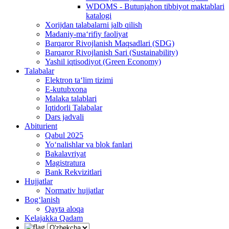
WDOMS - Butunjahon tibbiyot maktablari
katalogi
Xorijdan talabalarni jalb qilish
Madaniy-ma‘rifiy faoliyat
Barqaror Rivojlanish Maqsadlari (SDG)
Barqaror Rivojlanish Sari (Sustainability)
Yashil iqtisodiyot (Green Economy)
Talabalar
Elektron ta‘lim tizimi
E-kutubxona
Malaka talablari
Iqtidorli Talabalar
Dars jadvali
Abiturient
Qabul 2025
Yo‘nalishlar va blok fanlari
Bakalavriyat
Magistratura
Bank Rekvizitlari
Hujjatlar
Normativ hujjatlar
Bog‘lanish
Qayta aloqa
Kelajakka Qadam