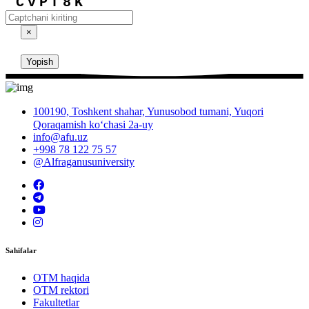
CvPf8K
×
Yopish
100190, Toshkent shahar, Yunusobod tumani, Yuqori
Qoraqamish ko‘chasi 2a-uy
info@afu.uz
+998 78 122 75 57
@Alfraganusuniversity
Sahifalar
OTM haqida
OTM rektori
Fakultetlar