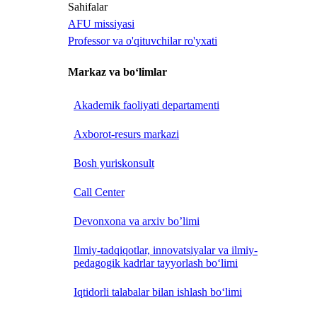
Sahifalar
AFU missiyasi
Professor va o'qituvchilar ro'yxati
Markaz va bo‘limlar
Akademik faoliyati departamenti
Axborot-resurs markazi
Bosh yuriskonsult
Call Center
Devonxona va arxiv bo’limi
Ilmiy-tadqiqotlar, innovatsiyalar va ilmiy-
pedagogik kadrlar tayyorlash bo‘limi
Iqtidorli talabalar bilan ishlash bo‘limi