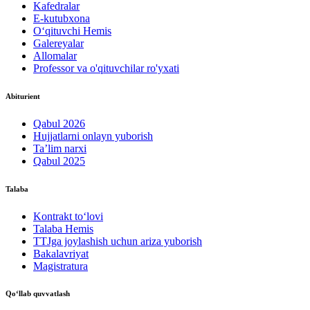
Kafedralar
E-kutubxona
O‘qituvchi Hemis
Galereyalar
Allomalar
Professor va o'qituvchilar ro'yxati
Abiturient
Qabul 2026
Hujjatlarni onlayn yuborish
Ta’lim narxi
Qabul 2025
Talaba
Kontrakt to‘lovі
Talaba Hemis
TTJga joylashish uchun ariza yuborish
Bakalavriyat
Magistratura
Qo‘llab quvvatlash