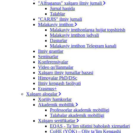
"Alfraganus" xalqaro ilmiy jurnali
Jurnal haqida
Talablar
"CARJIS" ilmiy jurnali
Malakaviy imtihon
Malakaviy imtihonlarga hujjat topshirish
Malakaviy imtihon jadvali
Dasturlar
Malakaviy imtihon Telegram kanali
Ilmiy grantlar
Seminarlar
Konferensiyalar
Video qo'llanmalar
Xalqaro ilmiy jurnallar bazasi
Himoyalar PhD/DSc
Ilmiy kengash faoliyati
Erasmus+
Xalqaro aloqalar
Xorijiy hamkorlar
Akademik mobillik
Professorlar akademik mobilligi
Talabalar akademik mobilligi
Xalqaro sertifikatlar
EQAS - Ta’lim sifatini baholash xizmatlari
CoHE (YÖK) – Oliy ta’lim Kengashi