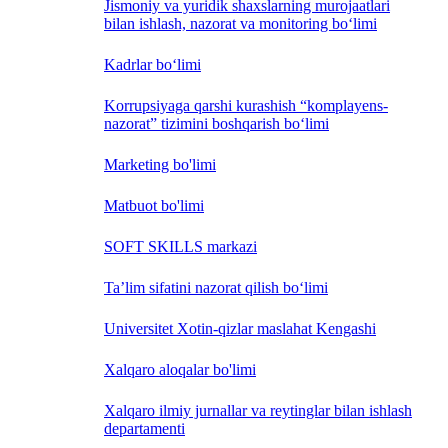
Jismoniy va yuridik shaxslarning murojaatlari
bilan ishlash, nazorat va monitoring bo‘limi
Kadrlar bo‘limi
Korrupsiyaga qarshi kurashish “komplayens-
nazorat” tizimini boshqarish bo‘limi
Marketing bo'limi
Matbuot bo'limi
SOFT SKILLS markazi
Ta’lim sifatini nazorat qilish bo‘limi
Universitet Xotin-qizlar maslahat Kengashi
Xalqaro aloqalar bo'limi
Xalqaro ilmiy jurnallar va reytinglar bilan ishlash
departamenti