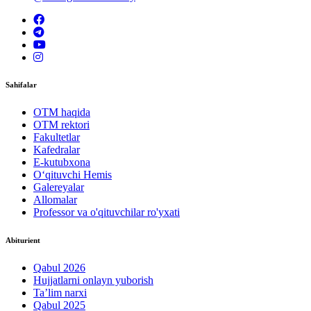
Sahifalar
OTM haqida
OTM rektori
Fakultetlar
Kafedralar
E-kutubxona
O‘qituvchi Hemis
Galereyalar
Allomalar
Professor va o'qituvchilar ro'yxati
Abiturient
Qabul 2026
Hujjatlarni onlayn yuborish
Ta’lim narxi
Qabul 2025