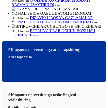
O‘QISHNI KO‘CHIRISH MUDDATI
Otm E'lonlari
RASMAN UZAYTIRILDI
ago
DIZAYN: LIBOS VA GAZLAMALAR
Otm E'lonlari
YO'NALISHIGA QABUL DAVOM ETMOQDA!
ago
BITIRUVCHILAR UCHUN BO'SH ISH
Otm E'lonlari
O'RINLARI!
ago
Alfraganus universitetiga ariza topshiring
Ariza topshirish
Alfraganus universitetiga tashrifingizni
rejalashtiring
Biz bilan bogʻlanish