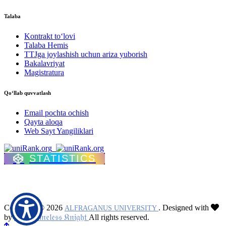
Talaba
Kontrakt to‘lovі
Talaba Hemis
TTJga joylashish uchun ariza yuborish
Bakalavriyat
Magistratura
Qo‘llab quvvatlash
Email pochta ochish
Qayta aloqa
Web Sayt Yangiliklari
STATISTICS
Copyright © 2026
. Designed with
ALFRAGANUS UNIVERSITY
𝔗𝔥𝔢 𝔑𝔞𝔪𝔢𝔩𝔢𝔰𝔰 𝔎𝔫𝔦𝔤𝔥𝔱
by
All rights reserved.