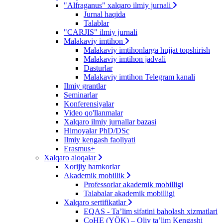
"Alfraganus" xalqaro ilmiy jurnali
Jurnal haqida
Talablar
"CARJIS" ilmiy jurnali
Malakaviy imtihon
Malakaviy imtihonlarga hujjat topshirish
Malakaviy imtihon jadvali
Dasturlar
Malakaviy imtihon Telegram kanali
Ilmiy grantlar
Seminarlar
Konferensiyalar
Video qo'llanmalar
Xalqaro ilmiy jurnallar bazasi
Himoyalar PhD/DSc
Ilmiy kengash faoliyati
Erasmus+
Xalqaro aloqalar
Xorijiy hamkorlar
Akademik mobillik
Professorlar akademik mobilligi
Talabalar akademik mobilligi
Xalqaro sertifikatlar
EQAS - Ta’lim sifatini baholash xizmatlari
CoHE (YÖK) – Oliy ta’lim Kengashi