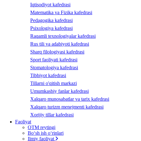
Iqtisodiyot kafedrasi
Matematika va Fizika kafedrasi
Pedagogika kafedrasi
Psixologiya kafedrasi
Raqamli texnologiyalar kafedrasi
Rus tili va adabiyoti kafedrasi
Sharq filologiyasi kafedrasi
Sport faoliyati kafedrasi
Stomatologiya kafedrasi
Tibbiyot kafedrasi
Tillarni o'qitish markazi
Umumkasbiy fanlar kafedrasi
Xalqaro munosabatlar va tarix kafedrasi
Xalqaro turizm menejmenti kafedrasi
Xorijiy tillar kafedrasi
Faoliyat
OTM reytingi
Bo‘sh ish o‘rinlari
Ilmiy faoliyat