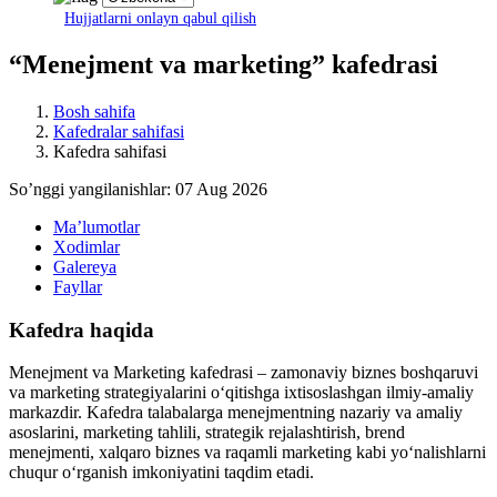
Hujjatlarni onlayn qabul qilish
“Menejment va marketing” kafedrasi
Bosh sahifa
Kafedralar sahifasi
Kafedra sahifasi
Soʼnggi yangilanishlar: 07 Aug 2026
Maʼlumotlar
Xodimlar
Galereya
Fayllar
Kafedra haqida
Menejment va Marketing kafedrasi – zamonaviy biznes boshqaruvi
va marketing strategiyalarini o‘qitishga ixtisoslashgan ilmiy-amaliy
markazdir. Kafedra talabalarga menejmentning nazariy va amaliy
asoslarini, marketing tahlili, strategik rejalashtirish, brend
menejmenti, xalqaro biznes va raqamli marketing kabi yo‘nalishlarni
chuqur o‘rganish imkoniyatini taqdim etadi.