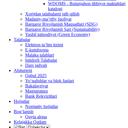
WDOMS - Butunjahon tibbiyot maktablari
katalogi
Xorijdan talabalarni jalb qilish
Madaniy-ma‘rifiy faoliyat
Barqaror Rivojlanish Maqsadlari (SDG)
Barqaror Rivojlanish Sari (Sustainability)
Yashil iqtisodiyot (Green Economy)
Talabalar
Elektron ta‘lim tizimi
E-kutubxona
Malaka talablari
Iqtidorli Talabalar
Dars jadvali
Abiturient
Qabul 2025
Yo‘nalishlar va blok fanlari
Bakalavriyat
Magistratura
Bank Rekvizitlari
Hujjatlar
Normativ hujjatlar
Bog‘lanish
Qayta aloqa
Kelajakka Qadam