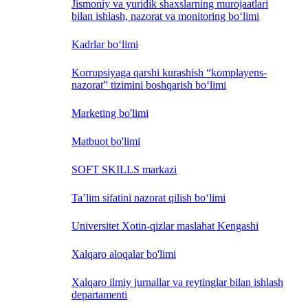
Jismoniy va yuridik shaxslarning murojaatlari
bilan ishlash, nazorat va monitoring bo‘limi
Kadrlar bo‘limi
Korrupsiyaga qarshi kurashish “komplayens-
nazorat” tizimini boshqarish bo‘limi
Marketing bo'limi
Matbuot bo'limi
SOFT SKILLS markazi
Ta’lim sifatini nazorat qilish bo‘limi
Universitet Xotin-qizlar maslahat Kengashi
Xalqaro aloqalar bo'limi
Xalqaro ilmiy jurnallar va reytinglar bilan ishlash
departamenti