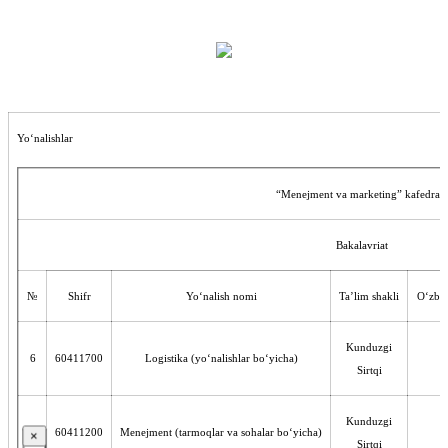
Yo‘nalishlar
“Menejment va marketing” kafedrasi
Bakalavriat
№
Shifr
Yo‘nalish nomi
Ta’lim shakli
O‘zbek
Kunduzgi
6
60411700
Logistika (yo‘nalishlar bo‘yicha)
Sirtqi
Kunduzgi
8
60411200
Menejment (tarmoqlar va sohalar bo‘yicha)
×
Sirtqi