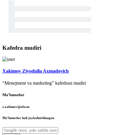
Kafedra mudiri
Xakimov Ziyodulla Axmadovich
“Menejment va marketing” kafedrasi mudiri
Maʼlumotlar
z.xakimov@afu.uz
Maʼlumotlar hali joylashtirilmagan