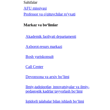
Sahifalar
AFU missiyasi
Professor va o'qituvchilar ro'yxati
Markaz va bo‘limlar
Akademik faoliyati departamenti
Axborot-resurs markazi
Bosh yuriskonsult
Call Center
Devonxona va arxiv bo’limi
Ilmiy-tadqiqotlar, innovatsiyalar va ilmiy-
pedagogik kadrlar tayyorlash bo‘limi
Iqtidorli talabalar bilan ishlash bo‘limi