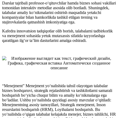
Darslar tajribali professor-o‘qituvchilar hamda biznes sohasi vakillari
tomonidan interaktiv metodlar asosida olib boriladi. Shuningdek,
talabalar amaliy ko‘nikmalarini oshirish maqsadida yetakchi
kompaniyalar bilan hamkorlikda tashkil etilgan trening va
stajirovkalarda qatnashish imkoniyatiga ega.
Kafedra innovatsion tadqiqotlar olib borish, talabalarni tadbirkorlik
va menejment sohasida yetuk mutaxassis sifatida tayyorlashga
qaratilgan ilg‘or ta’lim dasturlarini amalga oshiradi.
“Menejment” Menejment yo‘nalishida tahsil olayotgan talabalar
biznes boshqaruvi, strategik rejalashtirish va tashkilotlarni samarali
boshqarish bo‘yicha chuqur bilim va amaliy ko‘nikmalarga ega
bo‘ladilar. Ushbu yo‘nalishda quyidagi asosiy mavzular o‘qitiladi:
Menejmentning asosiy tamoyillari, Strategik menejment, Inson
resurslarini boshqarish (HRM), Loyihalarni boshqarish. Bu
yo‘nalishda o‘qigan talabalar kelajakda menejer, biznes tahlilchi, HR