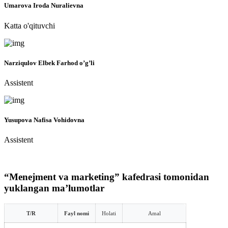
Umarova Iroda Nuralievna
Katta o'qituvchi
Narziqulov Elbek Farhod o’g’li
Assistent
Yusupova Nafisa Vohidovna
Assistent
“Menejment va marketing” kafedrasi tomonidan
yuklangan maʼlumotlar
T/R
Fayl nomi
Holati
Amal