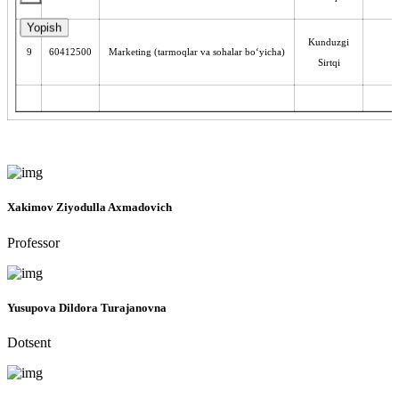
Yopish
Kunduzgi
9
60412500
Marketing (tarmoqlar va sohalar bo‘yicha)
Sirtqi
Xakimov Ziyodulla Axmadovich
Professor
Yusupova Dildora Turajanovna
Dotsent