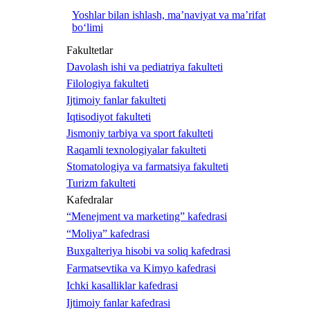
Yoshlar bilan ishlash, ma’naviyat va ma’rifat
bo‘limi
Fakultetlar
Davolash ishi va pediatriya fakulteti
Filologiya fakulteti
Ijtimoiy fanlar fakulteti
Iqtisodiyot fakulteti
Jismoniy tarbiya va sport fakulteti
Raqamli texnologiyalar fakulteti
Stomatologiya va farmatsiya fakulteti
Turizm fakulteti
Kafedralar
“Menejment va marketing” kafedrasi
“Moliya” kafedrasi
Buxgalteriya hisobi va soliq kafedrasi
Farmatsevtika va Kimyo kafedrasi
Ichki kasalliklar kafedrasi
Ijtimoiy fanlar kafedrasi