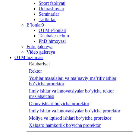
Sport faoliyati
screen
Uchrashuvlar
reader
Seminarlar
to
Tadbirlar
help
Eʼlonlar
you
OTM eʼlonlari
navigate
Talabalar uchun
and
PhD himoyasi
interact
Foto galereya
with
Video galereya
the
OTM tuzilmasi
content.
Rahbariyat
Rektor
Yoshlar masalalari va ma’naviy-ma’rifiy ishlar
bo‘yicha prorektor
Ilmiy ishlar va innovatsiyalar bo‘yicha rektor
maslahatchisi
O'quv ishlari bo'yicha prorektor
Ilmiy ishlar va innovatsiyalar bo`yicha prorektor
Moliya va iqtisod ishlari bo‘yicha prorektor
Xalqaro hamkorlik bo'yicha prorektor