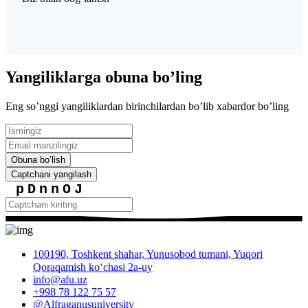
Yangiliklarga obuna boʼling
Eng soʼnggi yangiliklardan birinchilardan boʼlib xabardor boʼling
Obuna boʼlish
Captchani yangilash
pDnnOJ
100190, Toshkent shahar, Yunusobod tumani, Yuqori
Qoraqamish ko‘chasi 2a-uy
info@afu.uz
+998 78 122 75 57
@Alfraganusuniversity