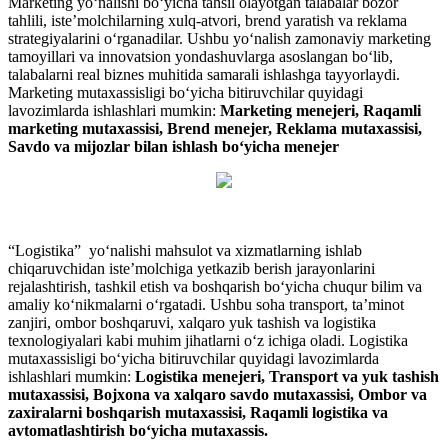
Marketing yo‘nalishi bo‘yicha tahsil olayotgan talabalar bozor
tahlili, iste’molchilarning xulq-atvori, brend yaratish va reklama
strategiyalarini o‘rganadilar. Ushbu yo‘nalish zamonaviy marketing
tamoyillari va innovatsion yondashuvlarga asoslangan bo‘lib,
talabalarni real biznes muhitida samarali ishlashga tayyorlaydi.
Marketing mutaxassisligi bo‘yicha bitiruvchilar quyidagi
lavozimlarda ishlashlari mumkin:
Marketing menejeri, Raqamli
marketing mutaxassisi, Brend menejer, Reklama mutaxassisi,
Savdo va mijozlar bilan ishlash bo‘yicha menejer
“Logistika” yo‘nalishi mahsulot va xizmatlarning ishlab
chiqaruvchidan iste’molchiga yetkazib berish jarayonlarini
rejalashtirish, tashkil etish va boshqarish bo‘yicha chuqur bilim va
amaliy ko‘nikmalarni o‘rgatadi. Ushbu soha transport, ta’minot
zanjiri, ombor boshqaruvi, xalqaro yuk tashish va logistika
texnologiyalari kabi muhim jihatlarni o‘z ichiga oladi. Logistika
mutaxassisligi bo‘yicha bitiruvchilar quyidagi lavozimlarda
ishlashlari mumkin:
Logistika menejeri, Transport va yuk tashish
mutaxassisi,
Bojxona va xalqaro savdo mutaxassisi, Ombor va
zaxiralarni boshqarish mutaxassisi, Raqamli logistika va
avtomatlashtirish bo‘yicha mutaxassis.