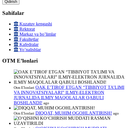
Qidirish
Sahifalar
Kuzatuv kengashi
Rektorat
Markaz va boʼlimlar
Fakultetlar
Kafedralar
Yoʼnalishlar
OTM Eʼlonlari
OAK E’TIROF ETGAN “TIBBIYOT TA’LIMI
Otm E'lonlari
VA INNOVATSIYALARI” ILMIY-ELEKTRON
JURNALIDA ILMIY MAQOLALAR QABULI
BOSHLANDI!
ago
DIQQAT, MUHIM OGOHLANTIRISH!
Otm E'lonlari
ago