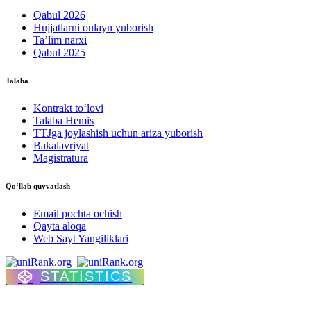
Qabul 2026
Hujjatlarni onlayn yuborish
Ta’lim narxi
Qabul 2025
Talaba
Kontrakt to‘lovі
Talaba Hemis
TTJga joylashish uchun ariza yuborish
Bakalavriyat
Magistratura
Qo‘llab quvvatlash
Email pochta ochish
Qayta aloqa
Web Sayt Yangiliklari
STATISTICS