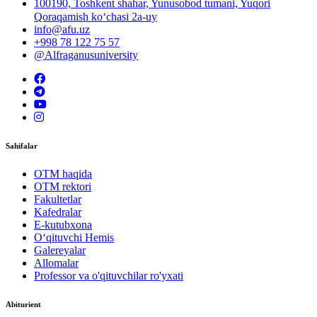
100190, Toshkent shahar, Yunusobod tumani, Yuqori
Qoraqamish ko‘chasi 2a-uy
info@afu.uz
+998 78 122 75 57
@Alfraganusuniversity
Sahifalar
OTM haqida
OTM rektori
Fakultetlar
Kafedralar
E-kutubxona
O‘qituvchi Hemis
Galereyalar
Allomalar
Professor va o'qituvchilar ro'yxati
Abiturient