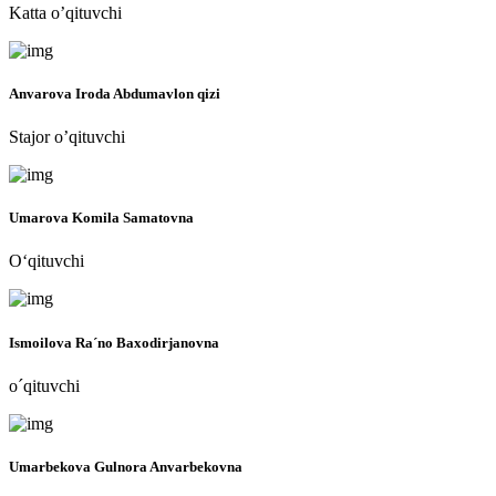
Katta o’qituvchi
Anvarova Iroda Abdumavlon qizi
Stajor o’qituvchi
Umarova Komila Samatovna
O‘qituvchi
Ismoilova Ra´no Baxodirjanovna
о´qituvchi
Umarbekova Gulnora Anvarbekovna