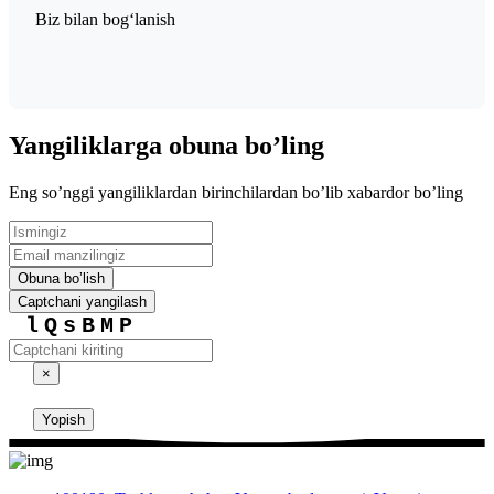
Biz bilan bogʻlanish
Yangiliklarga obuna boʼling
Eng soʼnggi yangiliklardan birinchilardan boʼlib xabardor boʼling
Obuna boʼlish
Captchani yangilash
lQsBMP
×
Yopish