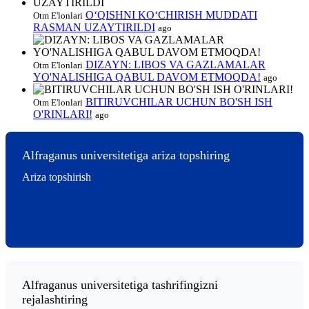
O‘QISHNI KO‘CHIRISH MUDDATI
Otm E'lonlari
RASMAN UZAYTIRILDI
ago
DIZAYN: LIBOS VA GAZLAMALAR
Otm E'lonlari
YO'NALISHIGA QABUL DAVOM ETMOQDA!
ago
BITIRUVCHILAR UCHUN BO'SH ISH
Otm E'lonlari
O'RINLARI!
ago
Alfraganus universitetiga ariza topshiring
Ariza topshirish
Alfraganus universitetiga tashrifingizni
rejalashtiring