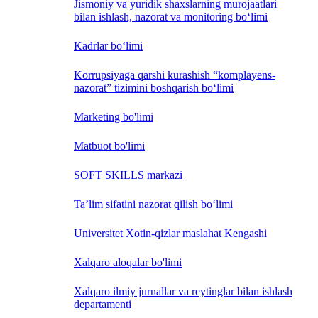
Jismoniy va yuridik shaxslarning murojaatlari
bilan ishlash, nazorat va monitoring bo‘limi
Kadrlar bo‘limi
Korrupsiyaga qarshi kurashish “komplayens-
nazorat” tizimini boshqarish bo‘limi
Marketing bo'limi
Matbuot bo'limi
SOFT SKILLS markazi
Ta’lim sifatini nazorat qilish bo‘limi
Universitet Xotin-qizlar maslahat Kengashi
Xalqaro aloqalar bo'limi
Xalqaro ilmiy jurnallar va reytinglar bilan ishlash
departamenti