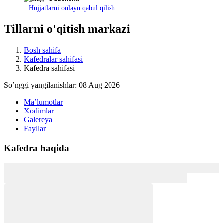
Hujjatlarni onlayn qabul qilish
Tillarni o'qitish markazi
Bosh sahifa
Kafedralar sahifasi
Kafedra sahifasi
Soʼnggi yangilanishlar: 08 Aug 2026
Maʼlumotlar
Xodimlar
Galereya
Fayllar
Kafedra haqida