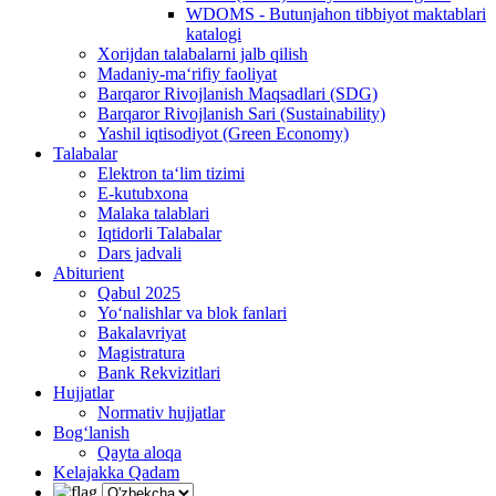
WDOMS - Butunjahon tibbiyot maktablari
katalogi
Xorijdan talabalarni jalb qilish
Madaniy-ma‘rifiy faoliyat
Barqaror Rivojlanish Maqsadlari (SDG)
Barqaror Rivojlanish Sari (Sustainability)
Yashil iqtisodiyot (Green Economy)
Talabalar
Elektron ta‘lim tizimi
E-kutubxona
Malaka talablari
Iqtidorli Talabalar
Dars jadvali
Abiturient
Qabul 2025
Yo‘nalishlar va blok fanlari
Bakalavriyat
Magistratura
Bank Rekvizitlari
Hujjatlar
Normativ hujjatlar
Bog‘lanish
Qayta aloqa
Kelajakka Qadam