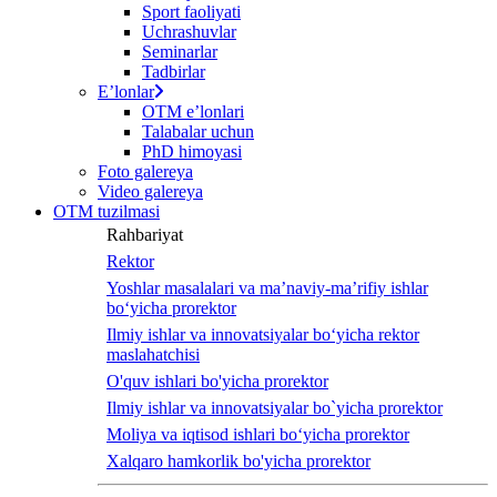
Sport faoliyati
screen
Uchrashuvlar
reader
Seminarlar
to
Tadbirlar
help
Eʼlonlar
you
OTM eʼlonlari
navigate
Talabalar uchun
and
PhD himoyasi
interact
Foto galereya
with
Video galereya
the
OTM tuzilmasi
content.
Rahbariyat
Rektor
Yoshlar masalalari va ma’naviy-ma’rifiy ishlar
bo‘yicha prorektor
Ilmiy ishlar va innovatsiyalar bo‘yicha rektor
maslahatchisi
O'quv ishlari bo'yicha prorektor
Ilmiy ishlar va innovatsiyalar bo`yicha prorektor
Moliya va iqtisod ishlari bo‘yicha prorektor
Xalqaro hamkorlik bo'yicha prorektor