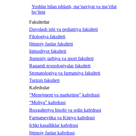
Yoshlar bilan ishlash, ma’naviyat va ma’rifat
bo‘limi
Fakultetlar
Davolash ishi va pediatriya fakulteti
Filologiya fakulteti
Ijtimoiy fanlar fakulteti
Iqtisodiyot fakulteti
Jismoniy tarbiya va sport fakulteti
Raqamli texnologiyalar fakulteti
Stomatologiya va farmatsiya fakulteti
Turizm fakulteti
Kafedralar
“Menejment va marketing” kafedrasi
“Moliya” kafedrasi
Buxgalteriya hisobi va soliq kafedrasi
Farmatsevtika va Kimyo kafedrasi
Ichki kasalliklar kafedrasi
Ijtimoiy fanlar kafedrasi