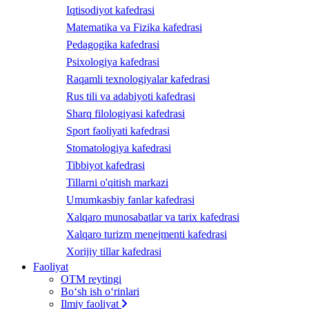
Iqtisodiyot kafedrasi
Matematika va Fizika kafedrasi
Pedagogika kafedrasi
Psixologiya kafedrasi
Raqamli texnologiyalar kafedrasi
Rus tili va adabiyoti kafedrasi
Sharq filologiyasi kafedrasi
Sport faoliyati kafedrasi
Stomatologiya kafedrasi
Tibbiyot kafedrasi
Tillarni o'qitish markazi
Umumkasbiy fanlar kafedrasi
Xalqaro munosabatlar va tarix kafedrasi
Xalqaro turizm menejmenti kafedrasi
Xorijiy tillar kafedrasi
Faoliyat
OTM reytingi
Bo‘sh ish o‘rinlari
Ilmiy faoliyat