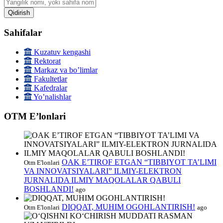
Qidirish
Sahifalar
Kuzatuv kengashi
Rektorat
Markaz va boʼlimlar
Fakultetlar
Kafedralar
Yoʼnalishlar
OTM Eʼlonlari
OAK E’TIROF ETGAN “TIBBIYOT TA’LIMI
Otm E'lonlari
VA INNOVATSIYALARI” ILMIY-ELEKTRON
JURNALIDA ILMIY MAQOLALAR QABULI
BOSHLANDI!
ago
DIQQAT, MUHIM OGOHLANTIRISH!
Otm E'lonlari
ago