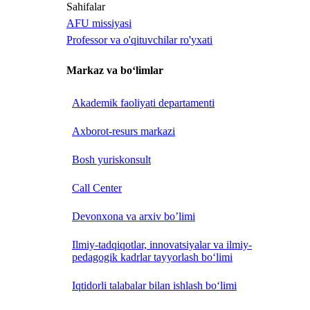
Sahifalar
AFU missiyasi
Professor va o'qituvchilar ro'yxati
Markaz va bo‘limlar
Akademik faoliyati departamenti
Axborot-resurs markazi
Bosh yuriskonsult
Call Center
Devonxona va arxiv bo’limi
Ilmiy-tadqiqotlar, innovatsiyalar va ilmiy-
pedagogik kadrlar tayyorlash bo‘limi
Iqtidorli talabalar bilan ishlash bo‘limi