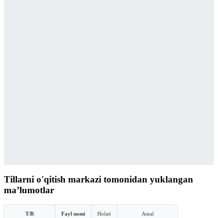
Tillarni o'qitish markazi tomonidan yuklangan
maʼlumotlar
T/R
Fayl nomi
Holati
Amal