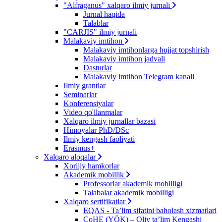
"Alfraganus" xalqaro ilmiy jurnali
Jurnal haqida
Talablar
"CARJIS" ilmiy jurnali
Malakaviy imtihon
Malakaviy imtihonlarga hujjat topshirish
Malakaviy imtihon jadvali
Dasturlar
Malakaviy imtihon Telegram kanali
Ilmiy grantlar
Seminarlar
Konferensiyalar
Video qo'llanmalar
Xalqaro ilmiy jurnallar bazasi
Himoyalar PhD/DSc
Ilmiy kengash faoliyati
Erasmus+
Xalqaro aloqalar
Xorijiy hamkorlar
Akademik mobillik
Professorlar akademik mobilligi
Talabalar akademik mobilligi
Xalqaro sertifikatlar
EQAS - Ta’lim sifatini baholash xizmatlari
CoHE (YÖK) – Oliy ta’lim Kengashi