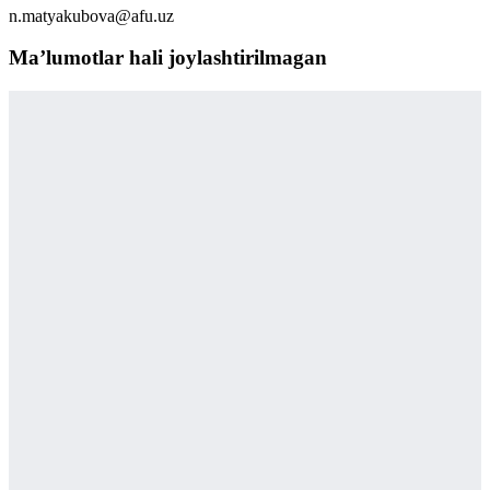
n.matyakubova@afu.uz
Maʼlumotlar hali joylashtirilmagan