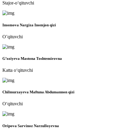
Stajor-o‘qituvchi
Imomova Nargiza Inomjon qizi
O’qituvchi
G’oziyeva Mastona Toshtemirovna
Katta o‘qituvchi
Chilmurzayeva Maftuna Abdumannon qizi
O‘qituvchi
Oripova Sarvinoz Narzulloyevna