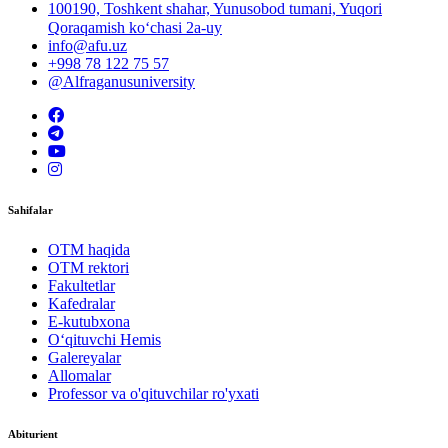
100190, Toshkent shahar, Yunusobod tumani, Yuqori
Qoraqamish ko‘chasi 2a-uy
info@afu.uz
+998 78 122 75 57
@Alfraganusuniversity
Sahifalar
OTM haqida
OTM rektori
Fakultetlar
Kafedralar
E-kutubxona
O‘qituvchi Hemis
Galereyalar
Allomalar
Professor va o'qituvchilar ro'yxati
Abiturient