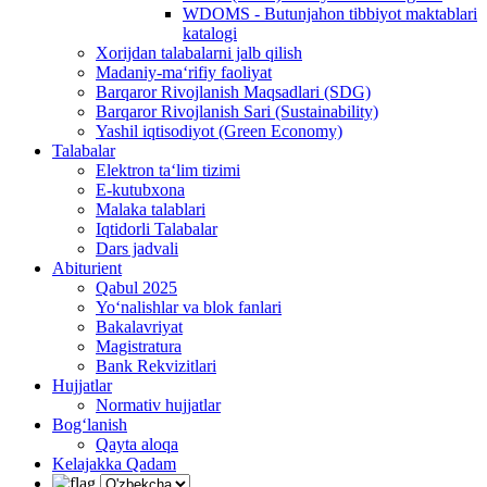
WDOMS - Butunjahon tibbiyot maktablari
katalogi
Xorijdan talabalarni jalb qilish
Madaniy-ma‘rifiy faoliyat
Barqaror Rivojlanish Maqsadlari (SDG)
Barqaror Rivojlanish Sari (Sustainability)
Yashil iqtisodiyot (Green Economy)
Talabalar
Elektron ta‘lim tizimi
E-kutubxona
Malaka talablari
Iqtidorli Talabalar
Dars jadvali
Abiturient
Qabul 2025
Yo‘nalishlar va blok fanlari
Bakalavriyat
Magistratura
Bank Rekvizitlari
Hujjatlar
Normativ hujjatlar
Bog‘lanish
Qayta aloqa
Kelajakka Qadam