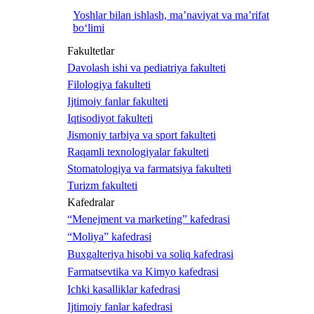
Yoshlar bilan ishlash, ma’naviyat va ma’rifat
bo‘limi
Fakultetlar
Davolash ishi va pediatriya fakulteti
Filologiya fakulteti
Ijtimoiy fanlar fakulteti
Iqtisodiyot fakulteti
Jismoniy tarbiya va sport fakulteti
Raqamli texnologiyalar fakulteti
Stomatologiya va farmatsiya fakulteti
Turizm fakulteti
Kafedralar
“Menejment va marketing” kafedrasi
“Moliya” kafedrasi
Buxgalteriya hisobi va soliq kafedrasi
Farmatsevtika va Kimyo kafedrasi
Ichki kasalliklar kafedrasi
Ijtimoiy fanlar kafedrasi