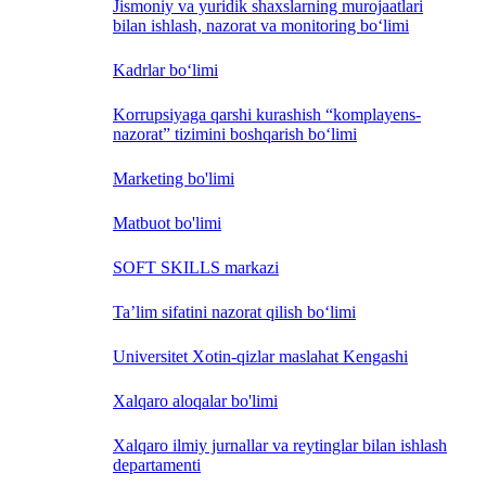
Jismoniy va yuridik shaxslarning murojaatlari
bilan ishlash, nazorat va monitoring bo‘limi
Kadrlar bo‘limi
Korrupsiyaga qarshi kurashish “komplayens-
nazorat” tizimini boshqarish bo‘limi
Marketing bo'limi
Matbuot bo'limi
SOFT SKILLS markazi
Ta’lim sifatini nazorat qilish bo‘limi
Universitet Xotin-qizlar maslahat Kengashi
Xalqaro aloqalar bo'limi
Xalqaro ilmiy jurnallar va reytinglar bilan ishlash
departamenti