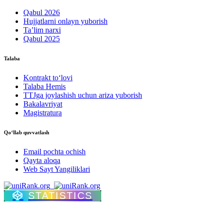
Qabul 2026
Hujjatlarni onlayn yuborish
Ta’lim narxi
Qabul 2025
Talaba
Kontrakt to‘lovі
Talaba Hemis
TTJga joylashish uchun ariza yuborish
Bakalavriyat
Magistratura
Qo‘llab quvvatlash
Email pochta ochish
Qayta aloqa
Web Sayt Yangiliklari
STATISTICS