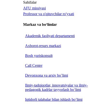
Sahifalar
AFU missiyasi
Professor va o'qituvchilar ro'yxati
Markaz va bo‘limlar
Akademik faoliyati departamenti
Axborot-resurs markazi
Bosh yuriskonsult
Call Center
Devonxona va arxiv bo’limi
Ilmiy-tadqiqotlar, innovatsiyalar va ilmiy-
pedagogik kadrlar tayyorlash bo‘limi
Iqtidorli talabalar bilan ishlash bo‘limi