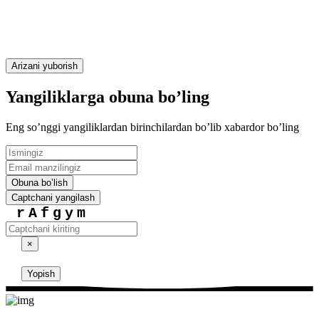
Arizani yuborish
Yangiliklarga obuna boʼling
Eng soʼnggi yangiliklardan birinchilardan boʼlib xabardor boʼling
Obuna boʼlish
Captchani yangilash
rAfgym
×
Yopish