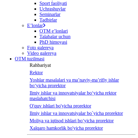
Sport faoliyati
screen
Uchrashuvlar
reader
Seminarlar
to
Tadbirlar
help
Eʼlonlar
you
OTM eʼlonlari
navigate
Talabalar uchun
and
PhD himoyasi
interact
Foto galereya
with
Video galereya
the
OTM tuzilmasi
content.
Rahbariyat
Rektor
Yoshlar masalalari va ma’naviy-ma’rifiy ishlar
bo‘yicha prorektor
Ilmiy ishlar va innovatsiyalar bo‘yicha rektor
maslahatchisi
O'quv ishlari bo'yicha prorektor
Ilmiy ishlar va innovatsiyalar bo`yicha prorektor
Moliya va iqtisod ishlari bo‘yicha prorektor
Xalqaro hamkorlik bo'yicha prorektor