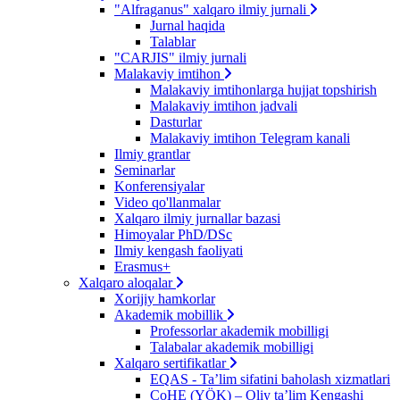
"Alfraganus" xalqaro ilmiy jurnali
Jurnal haqida
Talablar
"CARJIS" ilmiy jurnali
Malakaviy imtihon
Malakaviy imtihonlarga hujjat topshirish
Malakaviy imtihon jadvali
Dasturlar
Malakaviy imtihon Telegram kanali
Ilmiy grantlar
Seminarlar
Konferensiyalar
Video qo'llanmalar
Xalqaro ilmiy jurnallar bazasi
Himoyalar PhD/DSc
Ilmiy kengash faoliyati
Erasmus+
Xalqaro aloqalar
Xorijiy hamkorlar
Akademik mobillik
Professorlar akademik mobilligi
Talabalar akademik mobilligi
Xalqaro sertifikatlar
EQAS - Ta’lim sifatini baholash xizmatlari
CoHE (YÖK) – Oliy ta’lim Kengashi