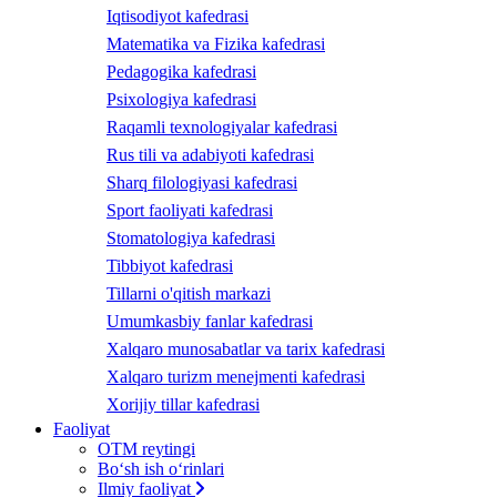
Iqtisodiyot kafedrasi
Matematika va Fizika kafedrasi
Pedagogika kafedrasi
Psixologiya kafedrasi
Raqamli texnologiyalar kafedrasi
Rus tili va adabiyoti kafedrasi
Sharq filologiyasi kafedrasi
Sport faoliyati kafedrasi
Stomatologiya kafedrasi
Tibbiyot kafedrasi
Tillarni o'qitish markazi
Umumkasbiy fanlar kafedrasi
Xalqaro munosabatlar va tarix kafedrasi
Xalqaro turizm menejmenti kafedrasi
Xorijiy tillar kafedrasi
Faoliyat
OTM reytingi
Bo‘sh ish o‘rinlari
Ilmiy faoliyat