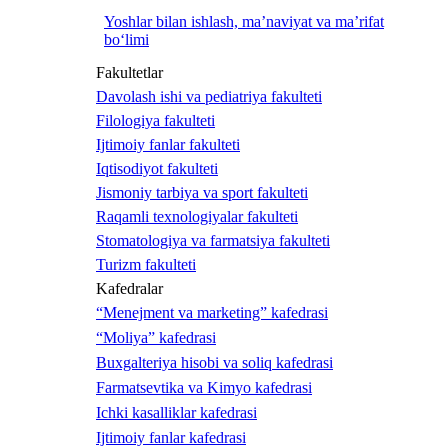
Yoshlar bilan ishlash, ma’naviyat va ma’rifat
bo‘limi
Fakultetlar
Davolash ishi va pediatriya fakulteti
Filologiya fakulteti
Ijtimoiy fanlar fakulteti
Iqtisodiyot fakulteti
Jismoniy tarbiya va sport fakulteti
Raqamli texnologiyalar fakulteti
Stomatologiya va farmatsiya fakulteti
Turizm fakulteti
Kafedralar
“Menejment va marketing” kafedrasi
“Moliya” kafedrasi
Buxgalteriya hisobi va soliq kafedrasi
Farmatsevtika va Kimyo kafedrasi
Ichki kasalliklar kafedrasi
Ijtimoiy fanlar kafedrasi