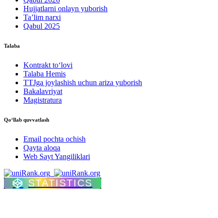
Hujjatlarni onlayn yuborish
Ta’lim narxi
Qabul 2025
Talaba
Kontrakt to‘lovі
Talaba Hemis
TTJga joylashish uchun ariza yuborish
Bakalavriyat
Magistratura
Qo‘llab quvvatlash
Email pochta ochish
Qayta aloqa
Web Sayt Yangiliklari
STATISTICS