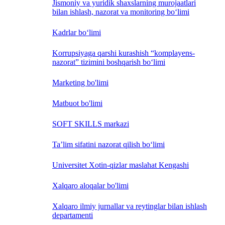
Jismoniy va yuridik shaxslarning murojaatlari
bilan ishlash, nazorat va monitoring bo‘limi
Kadrlar bo‘limi
Korrupsiyaga qarshi kurashish “komplayens-
nazorat” tizimini boshqarish bo‘limi
Marketing bo'limi
Matbuot bo'limi
SOFT SKILLS markazi
Ta’lim sifatini nazorat qilish bo‘limi
Universitet Xotin-qizlar maslahat Kengashi
Xalqaro aloqalar bo'limi
Xalqaro ilmiy jurnallar va reytinglar bilan ishlash
departamenti