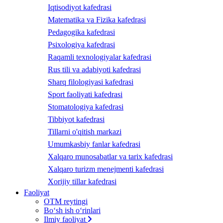
Iqtisodiyot kafedrasi
Matematika va Fizika kafedrasi
Pedagogika kafedrasi
Psixologiya kafedrasi
Raqamli texnologiyalar kafedrasi
Rus tili va adabiyoti kafedrasi
Sharq filologiyasi kafedrasi
Sport faoliyati kafedrasi
Stomatologiya kafedrasi
Tibbiyot kafedrasi
Tillarni o'qitish markazi
Umumkasbiy fanlar kafedrasi
Xalqaro munosabatlar va tarix kafedrasi
Xalqaro turizm menejmenti kafedrasi
Xorijiy tillar kafedrasi
Faoliyat
OTM reytingi
Bo‘sh ish o‘rinlari
Ilmiy faoliyat