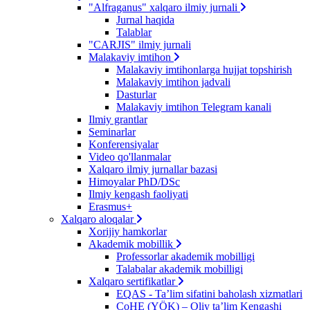
"Alfraganus" xalqaro ilmiy jurnali
Jurnal haqida
Talablar
"CARJIS" ilmiy jurnali
Malakaviy imtihon
Malakaviy imtihonlarga hujjat topshirish
Malakaviy imtihon jadvali
Dasturlar
Malakaviy imtihon Telegram kanali
Ilmiy grantlar
Seminarlar
Konferensiyalar
Video qo'llanmalar
Xalqaro ilmiy jurnallar bazasi
Himoyalar PhD/DSc
Ilmiy kengash faoliyati
Erasmus+
Xalqaro aloqalar
Xorijiy hamkorlar
Akademik mobillik
Professorlar akademik mobilligi
Talabalar akademik mobilligi
Xalqaro sertifikatlar
EQAS - Ta’lim sifatini baholash xizmatlari
CoHE (YÖK) – Oliy ta’lim Kengashi