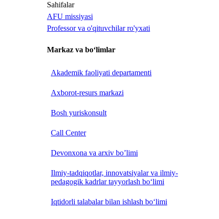
Sahifalar
AFU missiyasi
Professor va o'qituvchilar ro'yxati
Markaz va bo‘limlar
Akademik faoliyati departamenti
Axborot-resurs markazi
Bosh yuriskonsult
Call Center
Devonxona va arxiv bo’limi
Ilmiy-tadqiqotlar, innovatsiyalar va ilmiy-
pedagogik kadrlar tayyorlash bo‘limi
Iqtidorli talabalar bilan ishlash bo‘limi