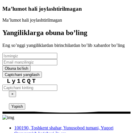
Maʼlumot hali joylashtirilmagan
Maʼlumot hali joylashtirilmagan
Yangiliklarga obuna boʼling
Eng soʼnggi yangiliklardan birinchilardan boʼlib xabardor boʼling
Obuna boʼlish
Captchani yangilash
Ly1CQT
×
Yopish
100190, Toshkent shahar, Yunusobod tumani, Yuqori