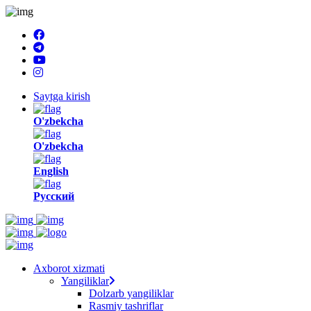
Saytga kirish
O'zbekcha
O'zbekcha
English
Русский
Axborot xizmati
Yangiliklar
Dolzarb yangiliklar
Rasmiy tashriflar