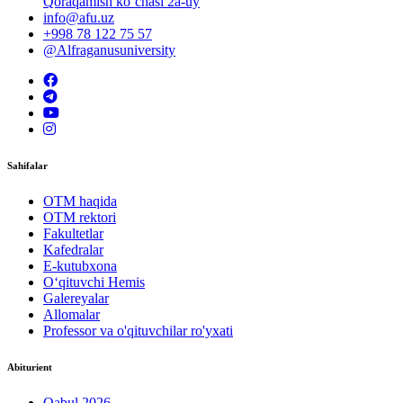
Qoraqamish ko‘chasi 2a-uy
info@afu.uz
+998 78 122 75 57
@Alfraganusuniversity
Sahifalar
OTM haqida
OTM rektori
Fakultetlar
Kafedralar
E-kutubxona
O‘qituvchi Hemis
Galereyalar
Allomalar
Professor va o'qituvchilar ro'yxati
Abiturient
Qabul 2026