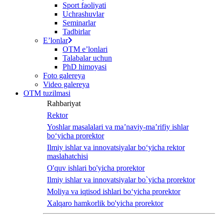
Sport faoliyati
Uchrashuvlar
Seminarlar
Tadbirlar
Eʼlonlar
OTM eʼlonlari
Talabalar uchun
PhD himoyasi
Foto galereya
Video galereya
OTM tuzilmasi
Rahbariyat
Rektor
Yoshlar masalalari va ma’naviy-ma’rifiy ishlar
bo‘yicha prorektor
Ilmiy ishlar va innovatsiyalar bo‘yicha rektor
maslahatchisi
O'quv ishlari bo'yicha prorektor
Ilmiy ishlar va innovatsiyalar bo`yicha prorektor
Moliya va iqtisod ishlari bo‘yicha prorektor
Xalqaro hamkorlik bo'yicha prorektor