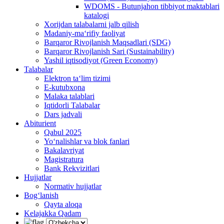
WDOMS - Butunjahon tibbiyot maktablari
katalogi
Xorijdan talabalarni jalb qilish
Madaniy-ma‘rifiy faoliyat
Barqaror Rivojlanish Maqsadlari (SDG)
Barqaror Rivojlanish Sari (Sustainability)
Yashil iqtisodiyot (Green Economy)
Talabalar
Elektron ta‘lim tizimi
E-kutubxona
Malaka talablari
Iqtidorli Talabalar
Dars jadvali
Abiturient
Qabul 2025
Yo‘nalishlar va blok fanlari
Bakalavriyat
Magistratura
Bank Rekvizitlari
Hujjatlar
Normativ hujjatlar
Bog‘lanish
Qayta aloqa
Kelajakka Qadam