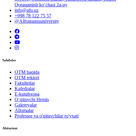
Qoraqamish ko‘chasi 2a-uy
info@afu.uz
+998 78 122 75 57
@Alfraganusuniversity
Sahifalar
OTM haqida
OTM rektori
Fakultetlar
Kafedralar
E-kutubxona
O‘qituvchi Hemis
Galereyalar
Allomalar
Professor va o'qituvchilar ro'yxati
Abiturient