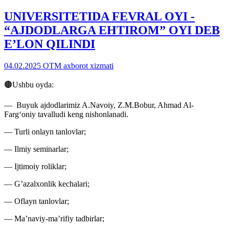
UNIVERSITETIDA FEVRAL OYI -
“AJDODLARGA EHTIROM” OYI DEB
E’LON QILINDI
04.02.2025
OTM axborot xizmati
🟤Ushbu oyda:
— Buyuk ajdodlarimiz A.Navoiy, Z.M.Bobur, Ahmad Al-
Farg‘oniy tavalludi keng nishonlanadi.
— Turli onlayn tanlovlar;
— Ilmiy seminarlar;
— Ijtimoiy roliklar;
— G’azalxonlik kechalari;
— Oflayn tanlovlar;
— Ma’naviy-ma’rifiy tadbirlar;