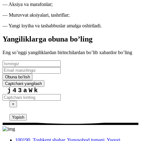
— Aksiya va marafonlar;
— Muruvvat aksiyalari, tashriflar;
— Yangi loyiha va tashabbuslar amalga oshiriladi.
Yangiliklarga obuna boʼling
Eng soʼnggi yangiliklardan birinchilardan boʼlib xabardor boʼling
Obuna boʼlish
Captchani yangilash
j43aWk
×
Yopish
100190, Toshkent shahar, Yunusobod tumani, Yuqori