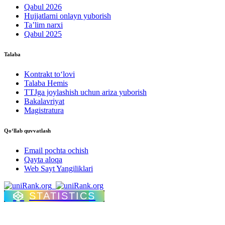
Qabul 2026
Hujjatlarni onlayn yuborish
Ta’lim narxi
Qabul 2025
Talaba
Kontrakt to‘lovі
Talaba Hemis
TTJga joylashish uchun ariza yuborish
Bakalavriyat
Magistratura
Qo‘llab quvvatlash
Email pochta ochish
Qayta aloqa
Web Sayt Yangiliklari
STATISTICS