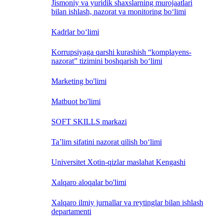
Jismoniy va yuridik shaxslarning murojaatlari
bilan ishlash, nazorat va monitoring bo‘limi
Kadrlar bo‘limi
Korrupsiyaga qarshi kurashish “komplayens-
nazorat” tizimini boshqarish bo‘limi
Marketing bo'limi
Matbuot bo'limi
SOFT SKILLS markazi
Ta’lim sifatini nazorat qilish bo‘limi
Universitet Xotin-qizlar maslahat Kengashi
Xalqaro aloqalar bo'limi
Xalqaro ilmiy jurnallar va reytinglar bilan ishlash
departamenti