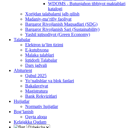
WDOMS - Butunjahon tibbiyot maktablari
katalogi
Xorijdan talabalarni jalb qilish
Madaniy-ma‘rifiy faoliyat
Barqaror Rivojlanish Maqsadlari (SDG)
Barqaror Rivojlanish Sari (Sustainability)
Yashil iqtisodiyot (Green Economy)
Talabalar
Elektron ta‘lim tizimi
E-kutubxona
Malaka talablari
Iqtidorli Talabalar
Dars jadvali
Abiturient
Qabul 2025
Yo‘nalishlar va blok fanlari
Bakalavriyat
Magistratura
Bank Rekvizitlari
Hujjatlar
Normativ hujjatlar
Bog‘lanish
Qayta aloqa
Kelajakka Qadam