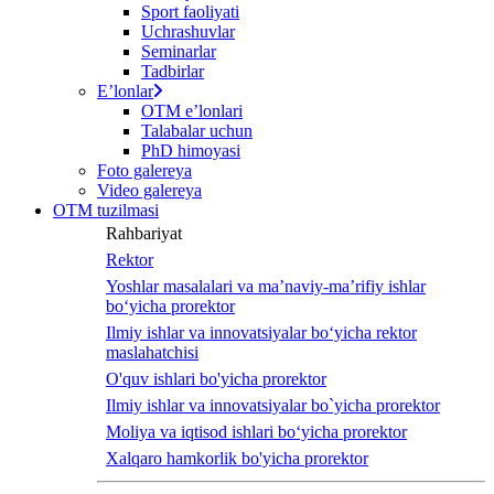
Sport faoliyati
Uchrashuvlar
Seminarlar
Tadbirlar
Eʼlonlar
OTM eʼlonlari
Talabalar uchun
PhD himoyasi
Foto galereya
Video galereya
OTM tuzilmasi
Rahbariyat
Rektor
Yoshlar masalalari va ma’naviy-ma’rifiy ishlar
bo‘yicha prorektor
Ilmiy ishlar va innovatsiyalar bo‘yicha rektor
maslahatchisi
O'quv ishlari bo'yicha prorektor
Ilmiy ishlar va innovatsiyalar bo`yicha prorektor
Moliya va iqtisod ishlari bo‘yicha prorektor
Xalqaro hamkorlik bo'yicha prorektor