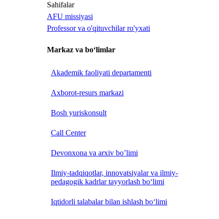
Sahifalar
AFU missiyasi
Professor va o'qituvchilar ro'yxati
Markaz va bo‘limlar
Akademik faoliyati departamenti
Axborot-resurs markazi
Bosh yuriskonsult
Call Center
Devonxona va arxiv bo’limi
Ilmiy-tadqiqotlar, innovatsiyalar va ilmiy-
pedagogik kadrlar tayyorlash bo‘limi
Iqtidorli talabalar bilan ishlash bo‘limi