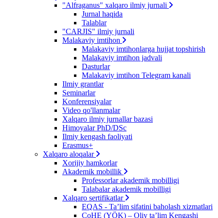
"Alfraganus" xalqaro ilmiy jurnali
Jurnal haqida
Talablar
"CARJIS" ilmiy jurnali
Malakaviy imtihon
Malakaviy imtihonlarga hujjat topshirish
Malakaviy imtihon jadvali
Dasturlar
Malakaviy imtihon Telegram kanali
Ilmiy grantlar
Seminarlar
Konferensiyalar
Video qo'llanmalar
Xalqaro ilmiy jurnallar bazasi
Himoyalar PhD/DSc
Ilmiy kengash faoliyati
Erasmus+
Xalqaro aloqalar
Xorijiy hamkorlar
Akademik mobillik
Professorlar akademik mobilligi
Talabalar akademik mobilligi
Xalqaro sertifikatlar
EQAS - Ta’lim sifatini baholash xizmatlari
CoHE (YÖK) – Oliy ta’lim Kengashi