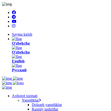
Saytga kirish
O'zbekcha
O'zbekcha
English
Русский
Axborot xizmati
Yangiliklar
Dolzarb yangiliklar
Rasmiy tashriflar