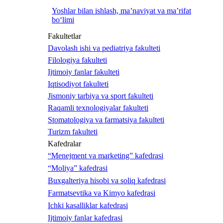
Yoshlar bilan ishlash, ma’naviyat va ma’rifat
bo‘limi
Fakultetlar
Davolash ishi va pediatriya fakulteti
Filologiya fakulteti
Ijtimoiy fanlar fakulteti
Iqtisodiyot fakulteti
Jismoniy tarbiya va sport fakulteti
Raqamli texnologiyalar fakulteti
Stomatologiya va farmatsiya fakulteti
Turizm fakulteti
Kafedralar
“Menejment va marketing” kafedrasi
“Moliya” kafedrasi
Buxgalteriya hisobi va soliq kafedrasi
Farmatsevtika va Kimyo kafedrasi
Ichki kasalliklar kafedrasi
Ijtimoiy fanlar kafedrasi