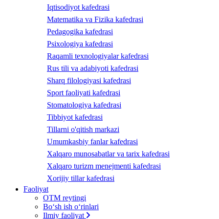
Iqtisodiyot kafedrasi
Matematika va Fizika kafedrasi
Pedagogika kafedrasi
Psixologiya kafedrasi
Raqamli texnologiyalar kafedrasi
Rus tili va adabiyoti kafedrasi
Sharq filologiyasi kafedrasi
Sport faoliyati kafedrasi
Stomatologiya kafedrasi
Tibbiyot kafedrasi
Tillarni o'qitish markazi
Umumkasbiy fanlar kafedrasi
Xalqaro munosabatlar va tarix kafedrasi
Xalqaro turizm menejmenti kafedrasi
Xorijiy tillar kafedrasi
Faoliyat
OTM reytingi
Bo‘sh ish o‘rinlari
Ilmiy faoliyat