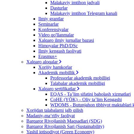
Malakaviy imtihon jadvali
Dasturlar
Malakaviy imtihon Telegram kanali
Ilmiy grantlar
Seminarlar
Konferensiyalar
Video qo'llanmalar
Xalqaro ilmiy jurnallar bazasi
Himoyalar PhD/DSc
Ilmiy kengash faoliyati
Erasmus+
Xalqaro aloqalar
Xorijiy hamkorlar
Akademik mobillik
Professorlar akademik mobilligi
Talabalar akademik mobilligi
Xalqaro sertifikatlar
EQAS - Ta’lim sifatini baholash xizmatlari
CoHE (YÖK) – Oliy ta’lim Kengashi
WDOMS - Butunjahon tibbiyot maktablari k
Xorijdan talabalarni jalb qilish
Madaniy-ma‘rifiy faoliyat
Barqaror Rivojlanish Maqsadlari (SDG)
Barqaror Rivojlanish Sari (Sustainability)
Yashil iqtisodiyot (Green Economy)