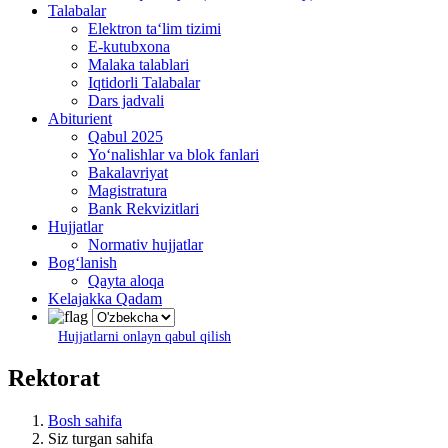
Talabalar
Elektron ta‘lim tizimi
E-kutubxona
Malaka talablari
Iqtidorli Talabalar
Dars jadvali
Abiturient
Qabul 2025
Yo‘nalishlar va blok fanlari
Bakalavriyat
Magistratura
Bank Rekvizitlari
Hujjatlar
Normativ hujjatlar
Bog‘lanish
Qayta aloqa
Kelajakka Qadam
Hujjatlarni onlayn qabul qilish
Rektorat
Bosh sahifa
Siz turgan sahifa