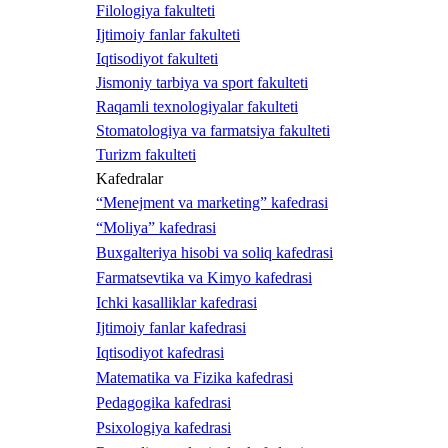
Filologiya fakulteti
Ijtimoiy fanlar fakulteti
Iqtisodiyot fakulteti
Jismoniy tarbiya va sport fakulteti
Raqamli texnologiyalar fakulteti
Stomatologiya va farmatsiya fakulteti
Turizm fakulteti
Kafedralar
“Menejment va marketing” kafedrasi
“Moliya” kafedrasi
Buxgalteriya hisobi va soliq kafedrasi
Farmatsevtika va Kimyo kafedrasi
Ichki kasalliklar kafedrasi
Ijtimoiy fanlar kafedrasi
Iqtisodiyot kafedrasi
Matematika va Fizika kafedrasi
Pedagogika kafedrasi
Psixologiya kafedrasi