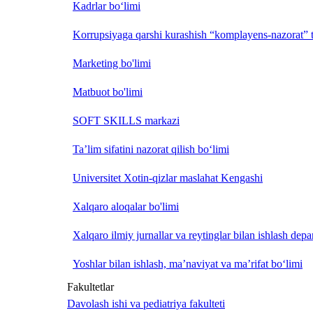
Kadrlar bo‘limi
Korrupsiyaga qarshi kurashish “komplayens-nazorat” t
Marketing bo'limi
Matbuot bo'limi
SOFT SKILLS markazi
Ta’lim sifatini nazorat qilish bo‘limi
Universitet Xotin-qizlar maslahat Kengashi
Xalqaro aloqalar bo'limi
Xalqaro ilmiy jurnallar va reytinglar bilan ishlash depa
Yoshlar bilan ishlash, ma’naviyat va ma’rifat bo‘limi
Fakultetlar
Davolash ishi va pediatriya fakulteti