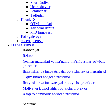
Sport faoliyati
screen
Uchrashuvlar
reader
Seminarlar
to
Tadbirlar
help
Eʼlonlar
you
OTM eʼlonlari
navigate
Talabalar uchun
and
PhD himoyasi
interact
Foto galereya
with
Video galereya
the
OTM tuzilmasi
content.
Rahbariyat
Rektor
Yoshlar masalalari va ma’naviy-ma’rifiy ishlar bo‘yicha
prorektor
Ilmiy ishlar va innovatsiyalar bo‘yicha rektor maslahatch
O'quv ishlari bo'yicha prorektor
Ilmiy ishlar va innovatsiyalar bo`yicha prorektor
Moliya va iqtisod ishlari bo‘yicha prorektor
Xalqaro hamkorlik bo'yicha prorektor
Sahifalar