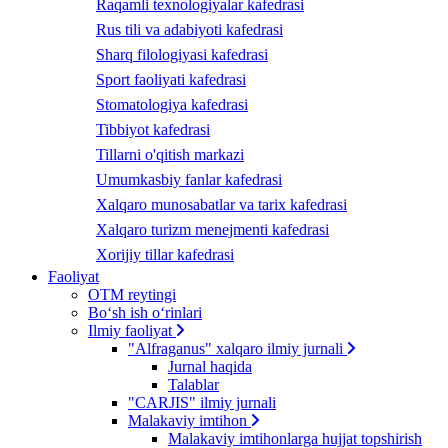
Raqamli texnologiyalar kafedrasi
Rus tili va adabiyoti kafedrasi
Sharq filologiyasi kafedrasi
Sport faoliyati kafedrasi
Stomatologiya kafedrasi
Tibbiyot kafedrasi
Tillarni o'qitish markazi
Umumkasbiy fanlar kafedrasi
Xalqaro munosabatlar va tarix kafedrasi
Xalqaro turizm menejmenti kafedrasi
Xorijiy tillar kafedrasi
Faoliyat
OTM reytingi
Bo‘sh ish o‘rinlari
Ilmiy faoliyat
"Alfraganus" xalqaro ilmiy jurnali
Jurnal haqida
Talablar
"CARJIS" ilmiy jurnali
Malakaviy imtihon
Malakaviy imtihonlarga hujjat topshirish