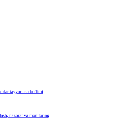
drlar tayyorlash bo‘limi
hlash, nazorat va monitoring