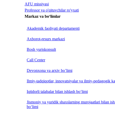
AFU missiyasi
Professor va o'qituvchilar ro'yxati
Markaz va bo‘limlar
Akademik faoliyati departamenti
Axborot-resurs markazi
Bosh yuriskonsult
Call Center
Devonxona va arxiv bo’limi
Ilmiy-tadqiqotlar, innovatsiyalar va ilmiy-pedagogik ka
Iqtidorli talabalar bilan ishlash bo‘limi
Jismoniy va yuridik shaxslarning murojaatlari bilan is
bo‘limi