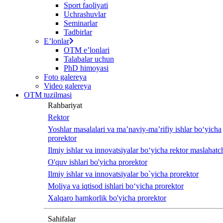
Sport faoliyati
screen
Uchrashuvlar
reader
Seminarlar
to
Tadbirlar
help
Eʼlonlar
you
OTM eʼlonlari
navigate
Talabalar uchun
and
PhD himoyasi
interact
Foto galereya
with
Video galereya
the
OTM tuzilmasi
content.
Rahbariyat
Rektor
Yoshlar masalalari va ma’naviy-ma’rifiy ishlar bo‘yicha
prorektor
Ilmiy ishlar va innovatsiyalar bo‘yicha rektor maslahatch
O'quv ishlari bo'yicha prorektor
Ilmiy ishlar va innovatsiyalar bo`yicha prorektor
Moliya va iqtisod ishlari bo‘yicha prorektor
Xalqaro hamkorlik bo'yicha prorektor
Sahifalar