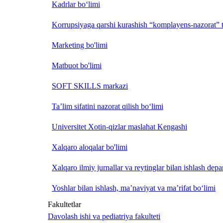
Kadrlar bo‘limi
Korrupsiyaga qarshi kurashish “komplayens-nazorat” t
Marketing bo'limi
Matbuot bo'limi
SOFT SKILLS markazi
Ta’lim sifatini nazorat qilish bo‘limi
Universitet Xotin-qizlar maslahat Kengashi
Xalqaro aloqalar bo'limi
Xalqaro ilmiy jurnallar va reytinglar bilan ishlash depa
Yoshlar bilan ishlash, ma’naviyat va ma’rifat bo‘limi
Fakultetlar
Davolash ishi va pediatriya fakulteti