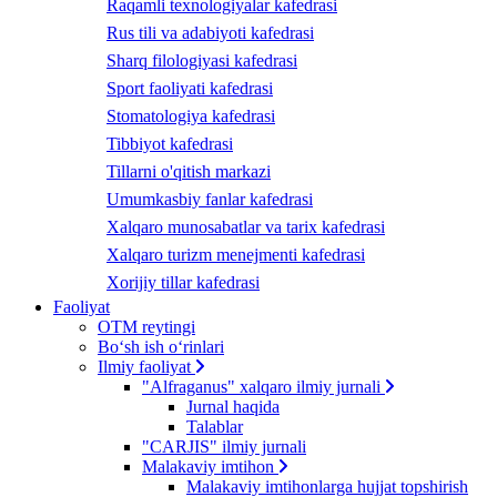
Raqamli texnologiyalar kafedrasi
Rus tili va adabiyoti kafedrasi
Sharq filologiyasi kafedrasi
Sport faoliyati kafedrasi
Stomatologiya kafedrasi
Tibbiyot kafedrasi
Tillarni o'qitish markazi
Umumkasbiy fanlar kafedrasi
Xalqaro munosabatlar va tarix kafedrasi
Xalqaro turizm menejmenti kafedrasi
Xorijiy tillar kafedrasi
Faoliyat
OTM reytingi
Bo‘sh ish o‘rinlari
Ilmiy faoliyat
"Alfraganus" xalqaro ilmiy jurnali
Jurnal haqida
Talablar
"CARJIS" ilmiy jurnali
Malakaviy imtihon
Malakaviy imtihonlarga hujjat topshirish