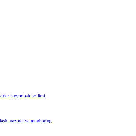
drlar tayyorlash bo‘limi
hlash, nazorat va monitoring