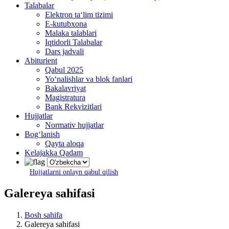
Talabalar
Elektron ta‘lim tizimi
E-kutubxona
Malaka talablari
Iqtidorli Talabalar
Dars jadvali
Abiturient
Qabul 2025
Yo‘nalishlar va blok fanlari
Bakalavriyat
Magistratura
Bank Rekvizitlari
Hujjatlar
Normativ hujjatlar
Bog‘lanish
Qayta aloqa
Kelajakka Qadam
Hujjatlarni onlayn qabul qilish
Galereya sahifasi
Bosh sahifa
Galereya sahifasi