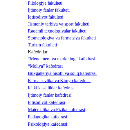
Filologiya fakulteti
Ijtimoiy fanlar fakulteti
Iqtisodiyot fakulteti
Jismoniy tarbiya va sport fakulteti
Raqamli texnologiyalar fakulteti
Stomatologiya va farmatsiya fakulteti
Turizm fakulteti
Kafedralar
“Menejment va marketing” kafedrasi
“Moliya” kafedrasi
Buxgalteriya hisobi va soliq kafedrasi
Farmatsevtika va Kimyo kafedrasi
Ichki kasalliklar kafedrasi
Ijtimoiy fanlar kafedrasi
Iqtisodiyot kafedrasi
Matematika va Fizika kafedrasi
Pedagogika kafedrasi
Psixologiya kafedrasi