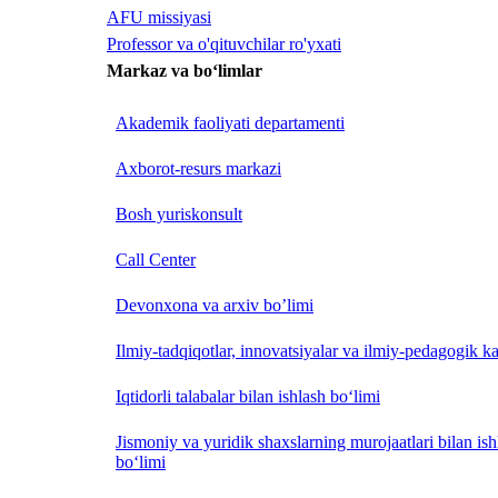
AFU missiyasi
Professor va o'qituvchilar ro'yxati
Markaz va bo‘limlar
Akademik faoliyati departamenti
Axborot-resurs markazi
Bosh yuriskonsult
Call Center
Devonxona va arxiv bo’limi
Ilmiy-tadqiqotlar, innovatsiyalar va ilmiy-pedagogik ka
Iqtidorli talabalar bilan ishlash bo‘limi
Jismoniy va yuridik shaxslarning murojaatlari bilan is
bo‘limi