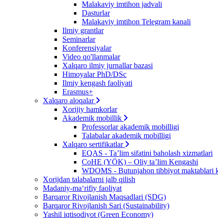
Malakaviy imtihon jadvali
Dasturlar
Malakaviy imtihon Telegram kanali
Ilmiy grantlar
Seminarlar
Konferensiyalar
Video qo'llanmalar
Xalqaro ilmiy jurnallar bazasi
Himoyalar PhD/DSc
Ilmiy kengash faoliyati
Erasmus+
Xalqaro aloqalar
Xorijiy hamkorlar
Akademik mobillik
Professorlar akademik mobilligi
Talabalar akademik mobilligi
Xalqaro sertifikatlar
EQAS - Ta’lim sifatini baholash xizmatlari
CoHE (YÖK) – Oliy ta’lim Kengashi
WDOMS - Butunjahon tibbiyot maktablari k
Xorijdan talabalarni jalb qilish
Madaniy-ma‘rifiy faoliyat
Barqaror Rivojlanish Maqsadlari (SDG)
Barqaror Rivojlanish Sari (Sustainability)
Yashil iqtisodiyot (Green Economy)