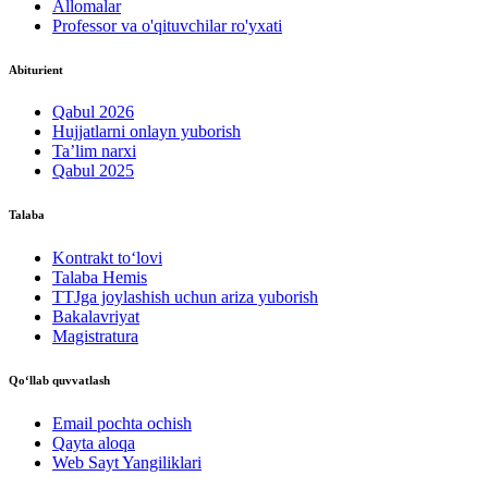
Allomalar
Professor va o'qituvchilar ro'yxati
Abiturient
Qabul 2026
Hujjatlarni onlayn yuborish
Ta’lim narxi
Qabul 2025
Talaba
Kontrakt to‘lovі
Talaba Hemis
TTJga joylashish uchun ariza yuborish
Bakalavriyat
Magistratura
Qo‘llab quvvatlash
Email pochta ochish
Qayta aloqa
Web Sayt Yangiliklari