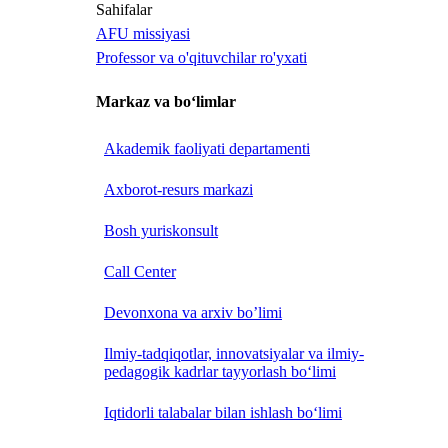
Sahifalar
AFU missiyasi
Professor va o'qituvchilar ro'yxati
Markaz va bo‘limlar
Akademik faoliyati departamenti
Axborot-resurs markazi
Bosh yuriskonsult
Call Center
Devonxona va arxiv bo’limi
Ilmiy-tadqiqotlar, innovatsiyalar va ilmiy-
pedagogik kadrlar tayyorlash bo‘limi
Iqtidorli talabalar bilan ishlash bo‘limi