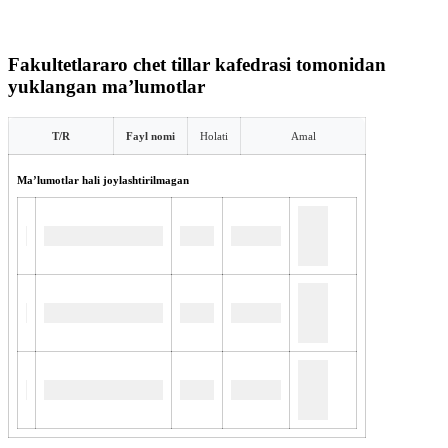
Fakultetlararo chet tillar kafedrasi tomonidan
yuklangan maʼlumotlar
T/R
Fayl nomi
Holati
Amal
Maʼlumotlar hali joylashtirilmagan