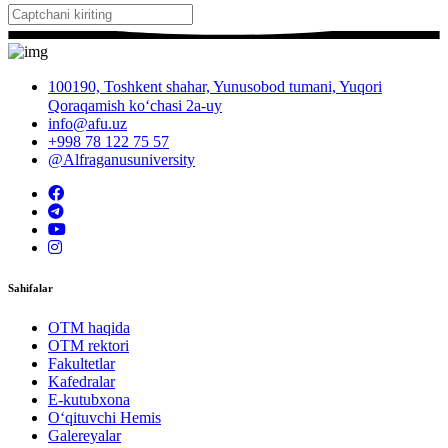
100190, Toshkent shahar, Yunusobod tumani, Yuqori
Qoraqamish ko‘chasi 2a-uy
info@afu.uz
+998 78 122 75 57
@Alfraganusuniversity
Sahifalar
OTM haqida
OTM rektori
Fakultetlar
Kafedralar
E-kutubxona
O‘qituvchi Hemis
Galereyalar