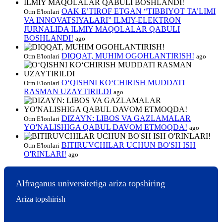
OAK E’TIROF ETGAN “TIBBIYOT TA’LIMI
Otm E'lonlari
VA INNOVATSIYALARI” ILMIY-ELEKTRON
JURNALIDA ILMIY MAQOLALAR QABULI
BOSHLANDI!
ago
DIQQAT, MUHIM OGOHLANTIRISH!
Otm E'lonlari
ago
O‘QISHNI KO‘CHIRISH MUDDATI
Otm E'lonlari
RASMAN UZAYTIRILDI
ago
DIZAYN: LIBOS VA GAZLAMALAR
Otm E'lonlari
YO'NALISHIGA QABUL DAVOM ETMOQDA!
ago
BITIRUVCHILAR UCHUN BO'SH ISH
Otm E'lonlari
O'RINLARI!
ago
Alfraganus universitetiga ariza topshiring
Ariza topshirish