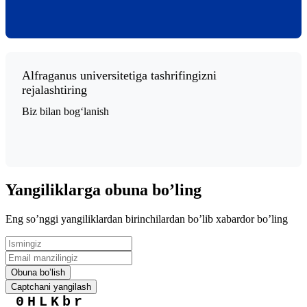
Alfraganus universitetiga tashrifingizni
rejalashtiring
Biz bilan bogʻlanish
Yangiliklarga obuna boʼling
Eng soʼnggi yangiliklardan birinchilardan boʼlib xabardor boʼling
Obuna boʼlish
Captchani yangilash
0HLKbr