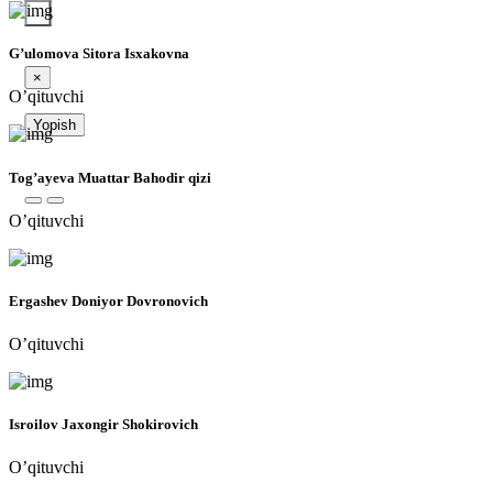
G’ulomova Sitora Isxakovna
×
O’qituvchi
Yopish
Tog’ayeva Muattar Bahodir qizi
O’qituvchi
Ergashev Doniyor Dovronovich
O’qituvchi
Isroilov Jaxongir Shokirovich
O’qituvchi