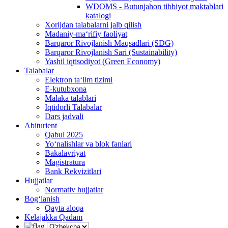
WDOMS - Butunjahon tibbiyot maktablari
katalogi
Xorijdan talabalarni jalb qilish
Madaniy-ma‘rifiy faoliyat
Barqaror Rivojlanish Maqsadlari (SDG)
Barqaror Rivojlanish Sari (Sustainability)
Yashil iqtisodiyot (Green Economy)
Talabalar
Elektron ta‘lim tizimi
E-kutubxona
Malaka talablari
Iqtidorli Talabalar
Dars jadvali
Abiturient
Qabul 2025
Yo‘nalishlar va blok fanlari
Bakalavriyat
Magistratura
Bank Rekvizitlari
Hujjatlar
Normativ hujjatlar
Bog‘lanish
Qayta aloqa
Kelajakka Qadam