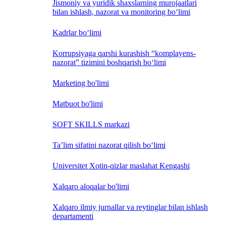
Jismoniy va yuridik shaxslarning murojaatlari
bilan ishlash, nazorat va monitoring bo‘limi
Kadrlar bo‘limi
Korrupsiyaga qarshi kurashish “komplayens-
nazorat” tizimini boshqarish bo‘limi
Marketing bo'limi
Matbuot bo'limi
SOFT SKILLS markazi
Ta’lim sifatini nazorat qilish bo‘limi
Universitet Xotin-qizlar maslahat Kengashi
Xalqaro aloqalar bo'limi
Xalqaro ilmiy jurnallar va reytinglar bilan ishlash
departamenti