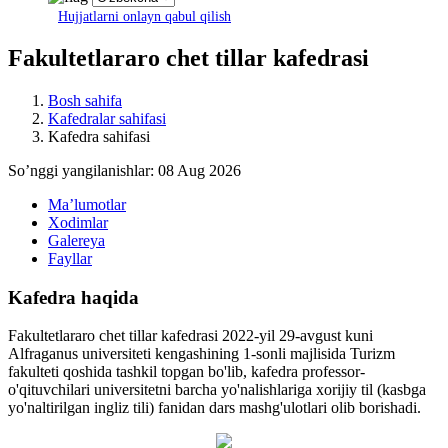
Hujjatlarni onlayn qabul qilish
Fakultetlararo chet tillar kafedrasi
Bosh sahifa
Kafedralar sahifasi
Kafedra sahifasi
Soʼnggi yangilanishlar: 08 Aug 2026
Maʼlumotlar
Xodimlar
Galereya
Fayllar
Kafedra haqida
Fakultetlararo chet tillar kafedrasi 2022-yil 29-avgust kuni
Alfraganus universiteti kengashining 1-sonli majlisida Turizm
fakulteti qoshida tashkil topgan bo'lib, kafedra professor-
o'qituvchilari universitetni barcha yo'nalishlariga xorijiy til (kasbga
yo'naltirilgan ingliz tili) fanidan dars mashg'ulotlari olib borishadi.