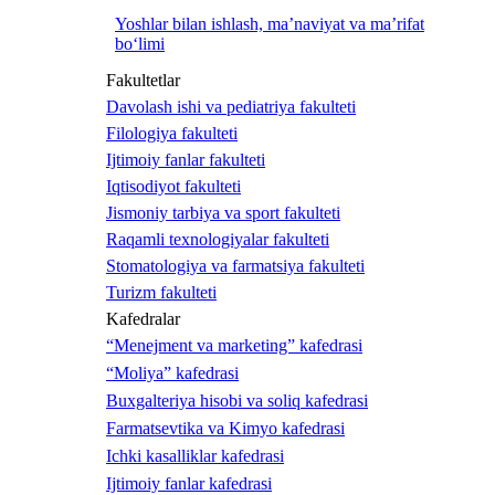
Yoshlar bilan ishlash, ma’naviyat va ma’rifat
bo‘limi
Fakultetlar
Davolash ishi va pediatriya fakulteti
Filologiya fakulteti
Ijtimoiy fanlar fakulteti
Iqtisodiyot fakulteti
Jismoniy tarbiya va sport fakulteti
Raqamli texnologiyalar fakulteti
Stomatologiya va farmatsiya fakulteti
Turizm fakulteti
Kafedralar
“Menejment va marketing” kafedrasi
“Moliya” kafedrasi
Buxgalteriya hisobi va soliq kafedrasi
Farmatsevtika va Kimyo kafedrasi
Ichki kasalliklar kafedrasi
Ijtimoiy fanlar kafedrasi