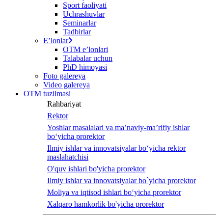
Sport faoliyati
Uchrashuvlar
Seminarlar
Tadbirlar
Eʼlonlar
OTM eʼlonlari
Talabalar uchun
PhD himoyasi
Foto galereya
Video galereya
OTM tuzilmasi
Rahbariyat
Rektor
Yoshlar masalalari va ma’naviy-ma’rifiy ishlar
bo‘yicha prorektor
Ilmiy ishlar va innovatsiyalar bo‘yicha rektor
maslahatchisi
O'quv ishlari bo'yicha prorektor
Ilmiy ishlar va innovatsiyalar bo`yicha prorektor
Moliya va iqtisod ishlari bo‘yicha prorektor
Xalqaro hamkorlik bo'yicha prorektor