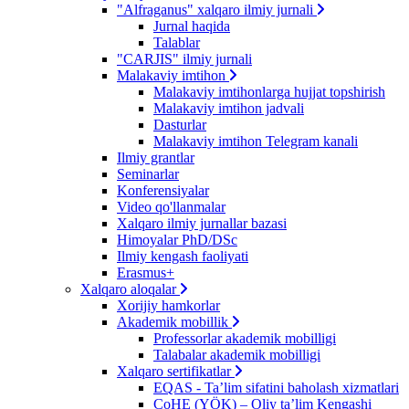
"Alfraganus" xalqaro ilmiy jurnali
Jurnal haqida
Talablar
"CARJIS" ilmiy jurnali
Malakaviy imtihon
Malakaviy imtihonlarga hujjat topshirish
Malakaviy imtihon jadvali
Dasturlar
Malakaviy imtihon Telegram kanali
Ilmiy grantlar
Seminarlar
Konferensiyalar
Video qo'llanmalar
Xalqaro ilmiy jurnallar bazasi
Himoyalar PhD/DSc
Ilmiy kengash faoliyati
Erasmus+
Xalqaro aloqalar
Xorijiy hamkorlar
Akademik mobillik
Professorlar akademik mobilligi
Talabalar akademik mobilligi
Xalqaro sertifikatlar
EQAS - Ta’lim sifatini baholash xizmatlari
CoHE (YÖK) – Oliy ta’lim Kengashi