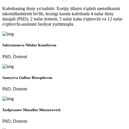
Kafedraning ilmiy yo'nalishi: Xorijiy tillarni o'qitish metodikasini
takomillashtirish bo'lib, hozirgi kunda kafedrada 4 nafar ilmiy
darajali (PhD), 2 nafar dotsent, 5 nafar katta o'qituvchi va 12 nafar
o'qituvchi-assistant faoliyat yuritmoqda.
Suleymanova Nilufar Kamilovna
PhD, Dotsent
Sanoyeva Gulbar Rizoqulovna
PhD, Dotsent
Xodjaxanov Muzaffar Muxtarovich
PhD, Dotsent