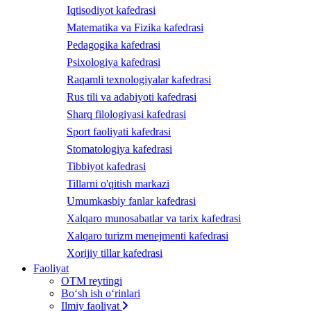
Iqtisodiyot kafedrasi
Matematika va Fizika kafedrasi
Pedagogika kafedrasi
Psixologiya kafedrasi
Raqamli texnologiyalar kafedrasi
Rus tili va adabiyoti kafedrasi
Sharq filologiyasi kafedrasi
Sport faoliyati kafedrasi
Stomatologiya kafedrasi
Tibbiyot kafedrasi
Tillarni o'qitish markazi
Umumkasbiy fanlar kafedrasi
Xalqaro munosabatlar va tarix kafedrasi
Xalqaro turizm menejmenti kafedrasi
Xorijiy tillar kafedrasi
Faoliyat
OTM reytingi
Bo‘sh ish o‘rinlari
Ilmiy faoliyat