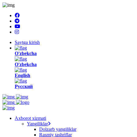
Saytga kirish
O'zbekcha
O'zbekcha
English
Русский
Axborot xizmati
Yangiliklar
Dolzarb yangiliklar
Rasmiy tashriflar