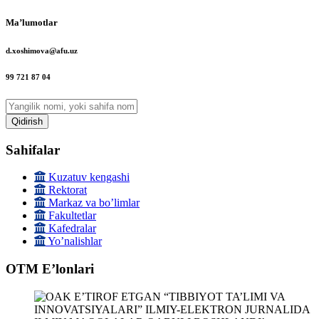
Maʼlumotlar
d.xoshimova@afu.uz
99 721 87 04
Qidirish
Sahifalar
Kuzatuv kengashi
Rektorat
Markaz va boʼlimlar
Fakultetlar
Kafedralar
Yoʼnalishlar
OTM Eʼlonlari