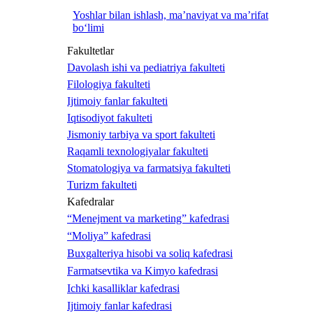
Yoshlar bilan ishlash, ma’naviyat va ma’rifat
bo‘limi
Fakultetlar
Davolash ishi va pediatriya fakulteti
Filologiya fakulteti
Ijtimoiy fanlar fakulteti
Iqtisodiyot fakulteti
Jismoniy tarbiya va sport fakulteti
Raqamli texnologiyalar fakulteti
Stomatologiya va farmatsiya fakulteti
Turizm fakulteti
Kafedralar
“Menejment va marketing” kafedrasi
“Moliya” kafedrasi
Buxgalteriya hisobi va soliq kafedrasi
Farmatsevtika va Kimyo kafedrasi
Ichki kasalliklar kafedrasi
Ijtimoiy fanlar kafedrasi