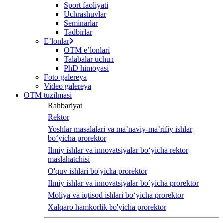
Sport faoliyati
Uchrashuvlar
Seminarlar
Tadbirlar
Eʼlonlar
OTM eʼlonlari
Talabalar uchun
PhD himoyasi
Foto galereya
Video galereya
OTM tuzilmasi
Rahbariyat
Rektor
Yoshlar masalalari va ma’naviy-ma’rifiy ishlar
bo‘yicha prorektor
Ilmiy ishlar va innovatsiyalar bo‘yicha rektor
maslahatchisi
O'quv ishlari bo'yicha prorektor
Ilmiy ishlar va innovatsiyalar bo`yicha prorektor
Moliya va iqtisod ishlari bo‘yicha prorektor
Xalqaro hamkorlik bo'yicha prorektor