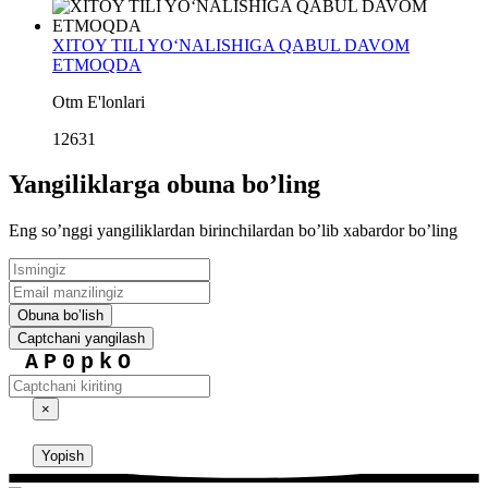
XITOY TILI YO‘NALISHIGA QABUL DAVOM
ETMOQDA
Otm E'lonlari
12631
Yangiliklarga obuna boʼling
Eng soʼnggi yangiliklardan birinchilardan boʼlib xabardor boʼling
Obuna boʼlish
Captchani yangilash
AP0pkO
×
Yopish