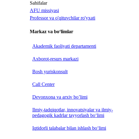
Sahifalar
AFU missiyasi
Professor va o'qituvchilar ro'yxati
Markaz va bo‘limlar
Akademik faoliyati departamenti
Axborot-resurs markazi
Bosh yuriskonsult
Call Center
Devonxona va arxiv bo’limi
Ilmiy-tadqiqotlar, innovatsiyalar va ilmiy-
pedagogik kadrlar tayyorlash bo‘limi
Iqtidorli talabalar bilan ishlash bo‘limi