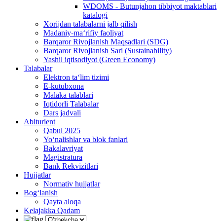
WDOMS - Butunjahon tibbiyot maktablari
katalogi
Xorijdan talabalarni jalb qilish
Madaniy-ma‘rifiy faoliyat
Barqaror Rivojlanish Maqsadlari (SDG)
Barqaror Rivojlanish Sari (Sustainability)
Yashil iqtisodiyot (Green Economy)
Talabalar
Elektron ta‘lim tizimi
E-kutubxona
Malaka talablari
Iqtidorli Talabalar
Dars jadvali
Abiturient
Qabul 2025
Yo‘nalishlar va blok fanlari
Bakalavriyat
Magistratura
Bank Rekvizitlari
Hujjatlar
Normativ hujjatlar
Bog‘lanish
Qayta aloqa
Kelajakka Qadam