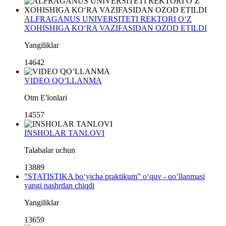
ALFRAGANUS UNIVERSITETI REKTORI O‘Z
XOHISHIGA KO‘RA VAZIFASIDAN OZOD ETILDI
Yangiliklar
14642
VIDEO QO’LLANMA
Otm E'lonlari
14557
INSHOLAR TANLOVI
Talabalar uchun
13889
”STATISTIKA bo‘yicha praktikum” o‘quv - qo‘llanmasi
yangi nashrdan chiqdi
Yangiliklar
13659