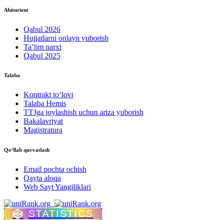
Abiturient
Qabul 2026
Hujjatlarni onlayn yuborish
Ta’lim narxi
Qabul 2025
Talaba
Kontrakt to‘lovі
Talaba Hemis
TTJga joylashish uchun ariza yuborish
Bakalavriyat
Magistratura
Qo‘llab quvvatlash
Email pochta ochish
Qayta aloqa
Web Sayt Yangiliklari
STATISTICS