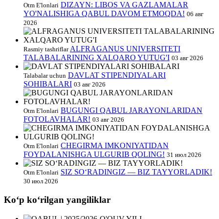
DIZAYN: LIBOS VA GAZLAMALAR
Otm E'lonlari
YO'NALISHIGA QABUL DAVOM ETMOQDA!
06 авг
2026
ALFRAGANUS UNIVERSITETI
Rasmiy tashriflar
TALABALARINING XALQARO YUTUG'I
03 авг 2026
DAVLAT STIPENDIYALARI
Talabalar uchun
SOHIBALARI
03 авг 2026
BUGUNGI QABUL JARAYONLARIDAN
Otm E'lonlari
FOTOLAVHALAR!
03 авг 2026
CHEGIRMA IMKONIYATIDAN
Otm E'lonlari
FOYDALANISHGA ULGURIB QOLING!
31 июл 2026
SIZ SO‘RADINGIZ — BIZ TAYYORLADIK!
Otm E'lonlari
30 июл 2026
Koʻp koʻrilgan yangiliklar