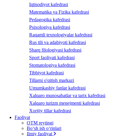
Iqtisodiyot kafedrasi
Matematika va Fizika kafedrasi
Pedagogika kafedrasi
Psixologiya kafedrasi
Raqamli texnologiyalar kafedrasi
Rus tili va adabiyoti kafedrasi
Sharq filologiyasi kafedrasi
Sport faoliyati kafedrasi
Stomatologiya kafedrasi
Tibbiyot kafedrasi
Tillarni o'qitish markazi
Umumkasbiy fanlar kafedrasi
Xalqaro munosabatlar va tarix kafedrasi
Xalqaro turizm menejmenti kafedrasi
Xorijiy tillar kafedrasi
Faoliyat
OTM reytingi
Bo‘sh ish o‘rinlari
Ilmiy faoliyat