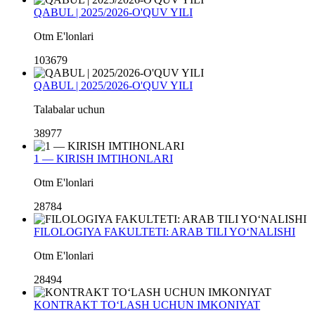
QABUL | 2025/2026-O'QUV YILI
Otm E'lonlari
103679
QABUL | 2025/2026-O'QUV YILI
Talabalar uchun
38977
1 — KIRISH IMTIHONLARI
Otm E'lonlari
28784
FILOLOGIYA FAKULTETI: ARAB TILI YO‘NALISHI
Otm E'lonlari
28494
KONTRAKT TO‘LASH UCHUN IMKONIYAT