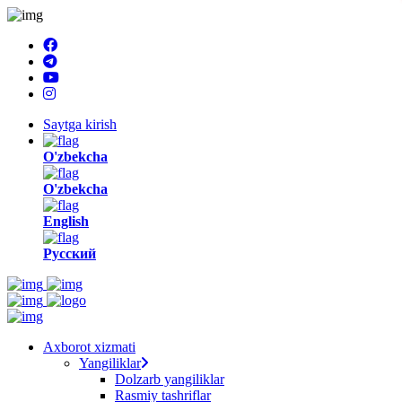
Saytga kirish
O'zbekcha
O'zbekcha
English
Русский
Axborot xizmati
Yangiliklar
Dolzarb yangiliklar
Rasmiy tashriflar