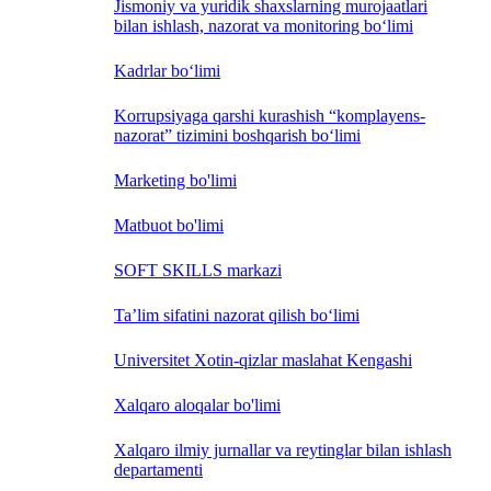
Jismoniy va yuridik shaxslarning murojaatlari
bilan ishlash, nazorat va monitoring bo‘limi
Kadrlar bo‘limi
Korrupsiyaga qarshi kurashish “komplayens-
nazorat” tizimini boshqarish bo‘limi
Marketing bo'limi
Matbuot bo'limi
SOFT SKILLS markazi
Ta’lim sifatini nazorat qilish bo‘limi
Universitet Xotin-qizlar maslahat Kengashi
Xalqaro aloqalar bo'limi
Xalqaro ilmiy jurnallar va reytinglar bilan ishlash
departamenti