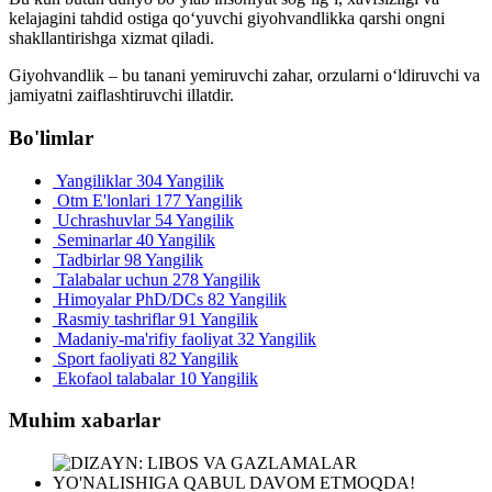
kelajagini tahdid ostiga qo‘yuvchi giyohvandlikka qarshi ongni
shakllantirishga xizmat qiladi.
Giyohvandlik – bu tanani yemiruvchi zahar, orzularni o‘ldiruvchi va
jamiyatni zaiflashtiruvchi illatdir.
Bo'limlar
Yangiliklar
304 Yangilik
Otm E'lonlari
177 Yangilik
Uchrashuvlar
54 Yangilik
Seminarlar
40 Yangilik
Tadbirlar
98 Yangilik
Talabalar uchun
278 Yangilik
Himoyalar PhD/DCs
82 Yangilik
Rasmiy tashriflar
91 Yangilik
Madaniy-ma'rifiy faoliyat
32 Yangilik
Sport faoliyati
82 Yangilik
Ekofaol talabalar
10 Yangilik
Muhim xabarlar