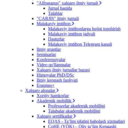
"Alfraganus" xalqaro ilmiy jurnali
Jurnal haqida
Talablar
"CARJIS" ilmiy jurnali
Malakaviy imtihon
Malakaviy imtihonlarga hujjat topshirish
Malakaviy imtihon jadvali
Dasturlar
Malakaviy imtihon Telegram kanali
Ilmiy grantlar
Seminarlar
Konferensiyalar
Video qo'llanmalar
Xalqaro ilmiy jurnallar bazasi
Himoyalar PhD/DSc
Ilmiy kengash faoliyati
Erasmus+
Xalqaro aloqalar
Xorijiy hamkorlar
Akademik mobillik
Professorlar akademik mobilligi
Talabalar akademik mobilligi
Xalqaro sertifikatlar
EQAS - Ta’lim sifatini baholash xizmatlari
CoHE (YÖK) – Oliy ta’lim Kengashi