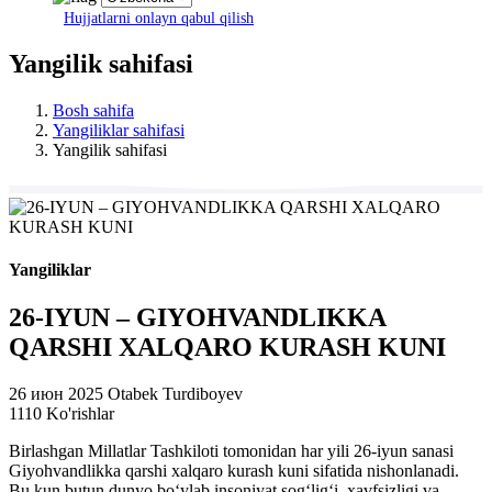
Hujjatlarni onlayn qabul qilish
Yangilik sahifasi
Bosh sahifa
Yangiliklar sahifasi
Yangilik sahifasi
Yangiliklar
26-IYUN – GIYOHVANDLIKKA
QARSHI XALQARO KURASH KUNI
26 июн 2025
Otabek Turdiboyev
1110 Ko'rishlar
Birlashgan Millatlar Tashkiloti tomonidan har yili 26-iyun sanasi
Giyohvandlikka qarshi xalqaro kurash kuni sifatida nishonlanadi.
Bu kun butun dunyo bo‘ylab insoniyat sog‘lig‘i, xavfsizligi va