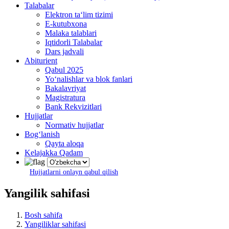
Talabalar
Elektron ta‘lim tizimi
E-kutubxona
Malaka talablari
Iqtidorli Talabalar
Dars jadvali
Abiturient
Qabul 2025
Yo‘nalishlar va blok fanlari
Bakalavriyat
Magistratura
Bank Rekvizitlari
Hujjatlar
Normativ hujjatlar
Bog‘lanish
Qayta aloqa
Kelajakka Qadam
Hujjatlarni onlayn qabul qilish
Yangilik sahifasi
Bosh sahifa
Yangiliklar sahifasi