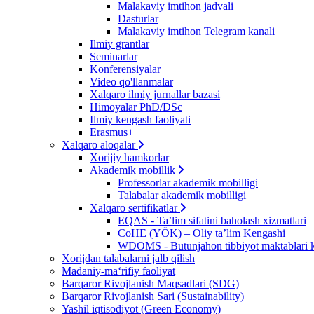
Malakaviy imtihon jadvali
Dasturlar
Malakaviy imtihon Telegram kanali
Ilmiy grantlar
Seminarlar
Konferensiyalar
Video qo'llanmalar
Xalqaro ilmiy jurnallar bazasi
Himoyalar PhD/DSc
Ilmiy kengash faoliyati
Erasmus+
Xalqaro aloqalar
Xorijiy hamkorlar
Akademik mobillik
Professorlar akademik mobilligi
Talabalar akademik mobilligi
Xalqaro sertifikatlar
EQAS - Ta’lim sifatini baholash xizmatlari
CoHE (YÖK) – Oliy ta’lim Kengashi
WDOMS - Butunjahon tibbiyot maktablari k
Xorijdan talabalarni jalb qilish
Madaniy-ma‘rifiy faoliyat
Barqaror Rivojlanish Maqsadlari (SDG)
Barqaror Rivojlanish Sari (Sustainability)
Yashil iqtisodiyot (Green Economy)