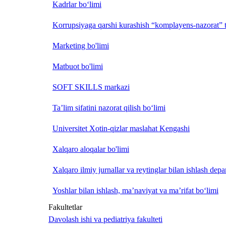
Kadrlar bo‘limi
Korrupsiyaga qarshi kurashish “komplayens-nazorat” t
Marketing bo'limi
Matbuot bo'limi
SOFT SKILLS markazi
Ta’lim sifatini nazorat qilish bo‘limi
Universitet Xotin-qizlar maslahat Kengashi
Xalqaro aloqalar bo'limi
Xalqaro ilmiy jurnallar va reytinglar bilan ishlash depa
Yoshlar bilan ishlash, ma’naviyat va ma’rifat bo‘limi
Fakultetlar
Davolash ishi va pediatriya fakulteti