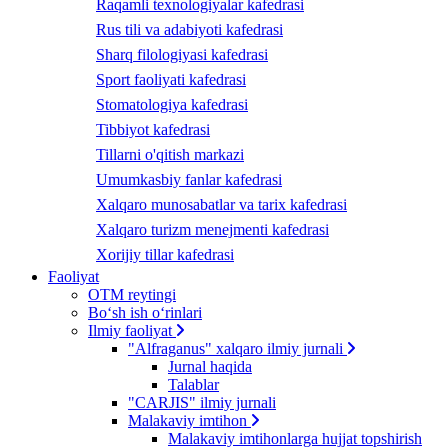
Raqamli texnologiyalar kafedrasi
Rus tili va adabiyoti kafedrasi
Sharq filologiyasi kafedrasi
Sport faoliyati kafedrasi
Stomatologiya kafedrasi
Tibbiyot kafedrasi
Tillarni o'qitish markazi
Umumkasbiy fanlar kafedrasi
Xalqaro munosabatlar va tarix kafedrasi
Xalqaro turizm menejmenti kafedrasi
Xorijiy tillar kafedrasi
Faoliyat
OTM reytingi
Bo‘sh ish o‘rinlari
Ilmiy faoliyat
"Alfraganus" xalqaro ilmiy jurnali
Jurnal haqida
Talablar
"CARJIS" ilmiy jurnali
Malakaviy imtihon
Malakaviy imtihonlarga hujjat topshirish