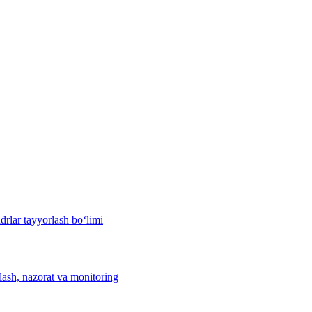
drlar tayyorlash bo‘limi
hlash, nazorat va monitoring