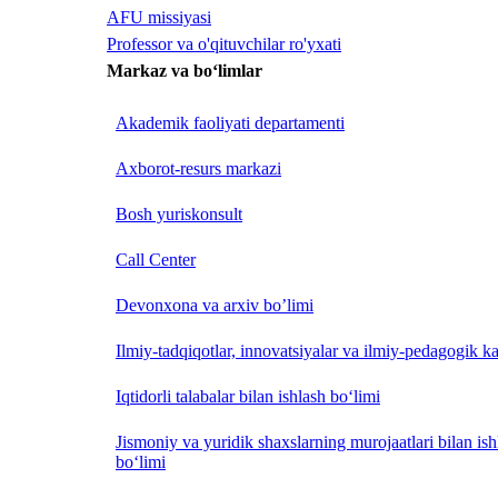
AFU missiyasi
Professor va o'qituvchilar ro'yxati
Markaz va bo‘limlar
Akademik faoliyati departamenti
Axborot-resurs markazi
Bosh yuriskonsult
Call Center
Devonxona va arxiv bo’limi
Ilmiy-tadqiqotlar, innovatsiyalar va ilmiy-pedagogik ka
Iqtidorli talabalar bilan ishlash bo‘limi
Jismoniy va yuridik shaxslarning murojaatlari bilan is
bo‘limi