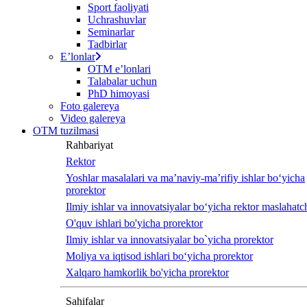
Sport faoliyati
screen
Uchrashuvlar
reader
Seminarlar
to
Tadbirlar
help
Eʼlonlar
you
OTM eʼlonlari
navigate
Talabalar uchun
and
PhD himoyasi
interact
Foto galereya
with
Video galereya
the
OTM tuzilmasi
content.
Rahbariyat
Rektor
Yoshlar masalalari va ma’naviy-ma’rifiy ishlar bo‘yicha
prorektor
Ilmiy ishlar va innovatsiyalar bo‘yicha rektor maslahatch
O'quv ishlari bo'yicha prorektor
Ilmiy ishlar va innovatsiyalar bo`yicha prorektor
Moliya va iqtisod ishlari bo‘yicha prorektor
Xalqaro hamkorlik bo'yicha prorektor
Sahifalar