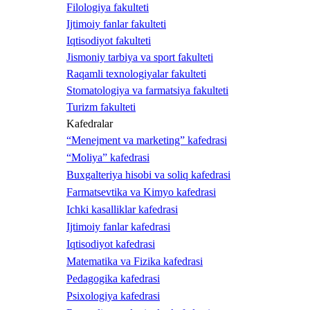
Filologiya fakulteti
Ijtimoiy fanlar fakulteti
Iqtisodiyot fakulteti
Jismoniy tarbiya va sport fakulteti
Raqamli texnologiyalar fakulteti
Stomatologiya va farmatsiya fakulteti
Turizm fakulteti
Kafedralar
“Menejment va marketing” kafedrasi
“Moliya” kafedrasi
Buxgalteriya hisobi va soliq kafedrasi
Farmatsevtika va Kimyo kafedrasi
Ichki kasalliklar kafedrasi
Ijtimoiy fanlar kafedrasi
Iqtisodiyot kafedrasi
Matematika va Fizika kafedrasi
Pedagogika kafedrasi
Psixologiya kafedrasi