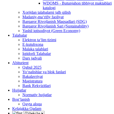
WDOMS - Butunjahon tibbiyot maktablari
katalogi
Xorijdan talabalarni jalb qilish
Madaniy-ma‘rifiy faoliyat
Barqaror Rivojlanish Maqsadlari (SDG)
Barqaror Rivojlanish Sari (Sustainability)
Yashil iqtisodiyot (Green Economy)
Talabalar
Elektron ta‘lim tizimi
E-kutubxona
Malaka talablari
Iqtidorli Talabalar
Dars jadvali
Abiturient
Qabul 2025
Yo‘nalishlar va blok fanlari
Bakalavriyat
Magistratura
Bank Rekvizitlari
Hujjatlar
Normativ hujjatlar
Bog‘lanish
Qayta aloqa
Kelajakka Qadam