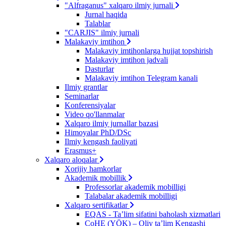
"Alfraganus" xalqaro ilmiy jurnali
Jurnal haqida
Talablar
"CARJIS" ilmiy jurnali
Malakaviy imtihon
Malakaviy imtihonlarga hujjat topshirish
Malakaviy imtihon jadvali
Dasturlar
Malakaviy imtihon Telegram kanali
Ilmiy grantlar
Seminarlar
Konferensiyalar
Video qo'llanmalar
Xalqaro ilmiy jurnallar bazasi
Himoyalar PhD/DSc
Ilmiy kengash faoliyati
Erasmus+
Xalqaro aloqalar
Xorijiy hamkorlar
Akademik mobillik
Professorlar akademik mobilligi
Talabalar akademik mobilligi
Xalqaro sertifikatlar
EQAS - Ta’lim sifatini baholash xizmatlari
CoHE (YÖK) – Oliy ta’lim Kengashi