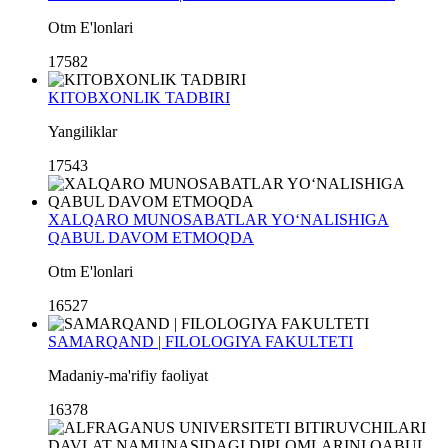
Otm E'lonlari
17582
KITOBXONLIK TADBIRI
Yangiliklar
17543
XALQARO MUNOSABATLAR YO‘NALISHIGA
QABUL DAVOM ETMOQDA
Otm E'lonlari
16527
SAMARQAND | FILOLOGIYA FAKULTETI
Madaniy-ma'rifiy faoliyat
16378