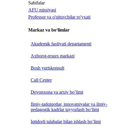
Sahifalar
AFU missiyasi
Professor va o'qituvchilar ro'yxati
Markaz va bo‘limlar
Akademik faoliyati departamenti
Axborot-resurs markazi
Bosh yuriskonsult
Call Center
Devonxona va arxiv bo’limi
Ilmiy-tadqiqotlar, innovatsiyalar va ilmiy-
pedagogik kadrlar tayyorlash bo‘limi
Iqtidorli talabalar bilan ishlash bo‘limi