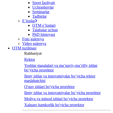
Sport faoliyati
Uchrashuvlar
Seminarlar
Tadbirlar
Eʼlonlar
OTM eʼlonlari
Talabalar uchun
PhD himoyasi
Foto galereya
Video galereya
OTM tuzilmasi
Rahbariyat
Rektor
Yoshlar masalalari va ma’naviy-ma’rifiy ishlar
bo‘yicha prorektor
Ilmiy ishlar va innovatsiyalar bo‘yicha rektor
maslahatchisi
O'quv ishlari bo'yicha prorektor
Ilmiy ishlar va innovatsiyalar bo`yicha prorektor
Moliya va iqtisod ishlari bo‘yicha prorektor
Xalqaro hamkorlik bo'yicha prorektor