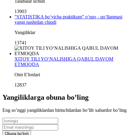
Talabalar uchun
13903
”STATISTIKA bo‘yicha praktikum” o‘quv - qo‘llanmasi
yangi nashrdan chiqdi
Yangiliklar
13741
XITOY TILI YO‘NALISHIGA QABUL DAVOM
ETMOQDA
Otm E'lonlari
12837
Yangiliklarga obuna boʼling
Eng soʼnggi yangiliklardan birinchilardan boʼlib xabardor boʼling
Obuna boʼlish