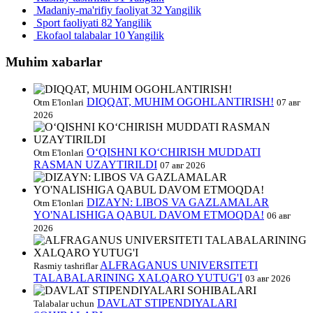
Madaniy-ma'rifiy faoliyat
32 Yangilik
Sport faoliyati
82 Yangilik
Ekofaol talabalar
10 Yangilik
Muhim xabarlar
DIQQAT, MUHIM OGOHLANTIRISH!
Otm E'lonlari
07 авг
2026
O‘QISHNI KO‘CHIRISH MUDDATI
Otm E'lonlari
RASMAN UZAYTIRILDI
07 авг 2026
DIZAYN: LIBOS VA GAZLAMALAR
Otm E'lonlari
YO'NALISHIGA QABUL DAVOM ETMOQDA!
06 авг
2026
ALFRAGANUS UNIVERSITETI
Rasmiy tashriflar
TALABALARINING XALQARO YUTUG'I
03 авг 2026
DAVLAT STIPENDIYALARI
Talabalar uchun