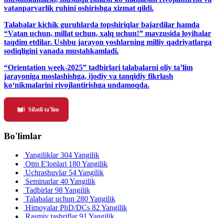
vatanparvarlik ruhini oshirishga xizmat qildi.
Talabalar kichik guruhlarda topshiriqlar bajardilar hamda
“Vatan uchun, millat uchun, xalq uchun!” mavzusida loyihalar
taqdim etdilar. Ushbu jarayon yoshlarning milliy qadriyatlarga
sodiqligini yanada mustahkamladi.
“Orientation week-2025” tadbirlari talabalarni oliy ta’lim
jarayoniga moslashishga, ijodiy va tanqidiy fikrlash
ko‘nikmalarini rivojlantirishga undamoqda.
Sifatli ta’lim
Bo'limlar
Yangiliklar
304 Yangilik
Otm E'lonlari
180 Yangilik
Uchrashuvlar
54 Yangilik
Seminarlar
40 Yangilik
Tadbirlar
98 Yangilik
Talabalar uchun
280 Yangilik
Himoyalar PhD/DCs
82 Yangilik
Rasmiy tashriflar
91 Yangilik