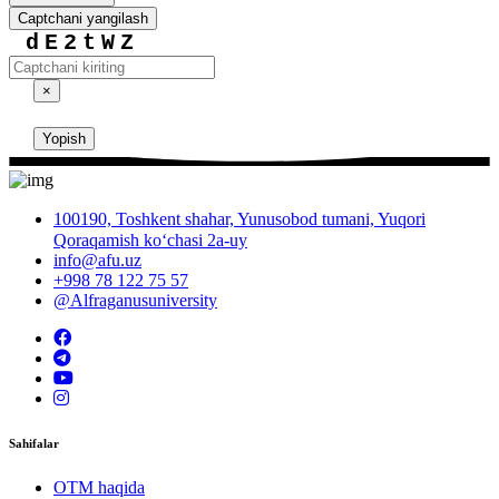
Captchani yangilash
dE2tWZ
×
Yopish
100190, Toshkent shahar, Yunusobod tumani, Yuqori
Qoraqamish ko‘chasi 2a-uy
info@afu.uz
+998 78 122 75 57
@Alfraganusuniversity
Sahifalar
OTM haqida