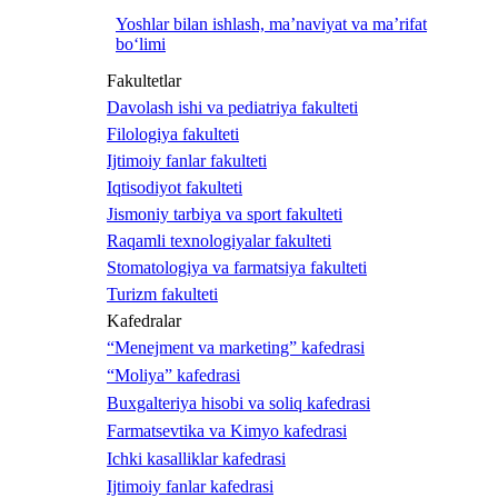
Yoshlar bilan ishlash, ma’naviyat va ma’rifat
bo‘limi
Fakultetlar
Davolash ishi va pediatriya fakulteti
Filologiya fakulteti
Ijtimoiy fanlar fakulteti
Iqtisodiyot fakulteti
Jismoniy tarbiya va sport fakulteti
Raqamli texnologiyalar fakulteti
Stomatologiya va farmatsiya fakulteti
Turizm fakulteti
Kafedralar
“Menejment va marketing” kafedrasi
“Moliya” kafedrasi
Buxgalteriya hisobi va soliq kafedrasi
Farmatsevtika va Kimyo kafedrasi
Ichki kasalliklar kafedrasi
Ijtimoiy fanlar kafedrasi