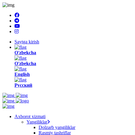
Saytga kirish
O'zbekcha
O'zbekcha
English
Русский
Axborot xizmati
Yangiliklar
Dolzarb yangiliklar
Rasmiy tashriflar