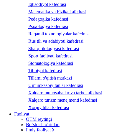
Iqtisodiyot kafedrasi
Matematika va Fizika kafedrasi
Pedagogika kafedrasi
Psixologiya kafedrasi
Raqamli texnologiyalar kafedrasi
Rus tili va adabiyoti kafedrasi
Sharq filologiyasi kafedrasi
Sport faoliyati kafedrasi
Stomatologiya kafedrasi
Tibbiyot kafedrasi
Tillarni o'qitish markazi
Umumkasbiy fanlar kafedrasi
Xalqaro munosabatlar va tarix kafedrasi
Xalqaro turizm menejmenti kafedrasi
Xorijiy tillar kafedrasi
Faoliyat
OTM reytingi
Bo‘sh ish o‘rinlari
Ilmiy faoliyat