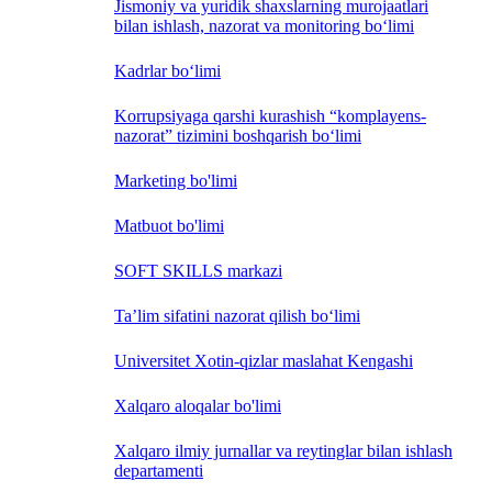
Jismoniy va yuridik shaxslarning murojaatlari
bilan ishlash, nazorat va monitoring bo‘limi
Kadrlar bo‘limi
Korrupsiyaga qarshi kurashish “komplayens-
nazorat” tizimini boshqarish bo‘limi
Marketing bo'limi
Matbuot bo'limi
SOFT SKILLS markazi
Ta’lim sifatini nazorat qilish bo‘limi
Universitet Xotin-qizlar maslahat Kengashi
Xalqaro aloqalar bo'limi
Xalqaro ilmiy jurnallar va reytinglar bilan ishlash
departamenti