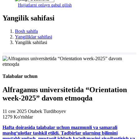
Hujjatlarni onlayn qabul qilish
Yangilik sahifasi
Bosh sahifa
Yangiliklar sahifasi
Yangilik sahifasi
Talabalar uchun
Alfraganus universitetida “Orientation
week-2025” davom etmoqda
11 сен 2025
Otabek Turdiboyev
1279 Ko'rishlar
Hafta doirasida talabalar uchun mazmunli va samarali
mashg‘ulotlar tashkil etildi. Tadbirlar ularning bilimini
mustahkamlash, mustaqil ishlash ko‘nikmasini rivojlantirish va