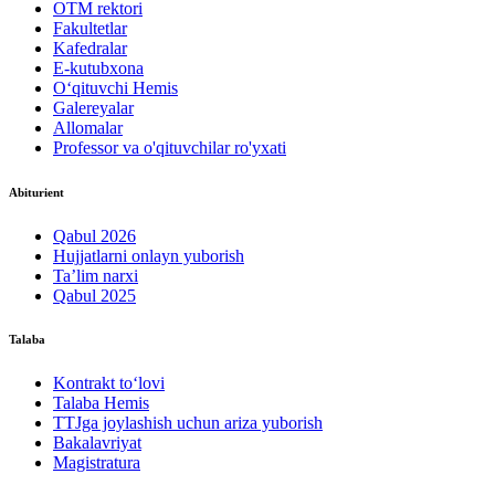
OTM rektori
Fakultetlar
Kafedralar
E-kutubxona
O‘qituvchi Hemis
Galereyalar
Allomalar
Professor va o'qituvchilar ro'yxati
Abiturient
Qabul 2026
Hujjatlarni onlayn yuborish
Ta’lim narxi
Qabul 2025
Talaba
Kontrakt to‘lovі
Talaba Hemis
TTJga joylashish uchun ariza yuborish
Bakalavriyat
Magistratura