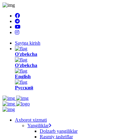
Saytga kirish
O'zbekcha
O'zbekcha
English
Русский
Axborot xizmati
Yangiliklar
Dolzarb yangiliklar
Rasmiy tashriflar