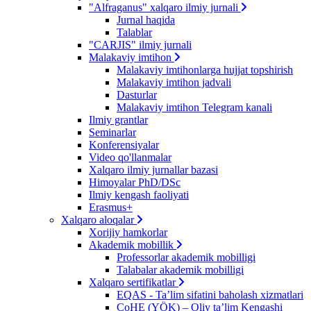
"Alfraganus" xalqaro ilmiy jurnali
Jurnal haqida
Talablar
"CARJIS" ilmiy jurnali
Malakaviy imtihon
Malakaviy imtihonlarga hujjat topshirish
Malakaviy imtihon jadvali
Dasturlar
Malakaviy imtihon Telegram kanali
Ilmiy grantlar
Seminarlar
Konferensiyalar
Video qo'llanmalar
Xalqaro ilmiy jurnallar bazasi
Himoyalar PhD/DSc
Ilmiy kengash faoliyati
Erasmus+
Xalqaro aloqalar
Xorijiy hamkorlar
Akademik mobillik
Professorlar akademik mobilligi
Talabalar akademik mobilligi
Xalqaro sertifikatlar
EQAS - Ta’lim sifatini baholash xizmatlari
CoHE (YÖK) – Oliy ta’lim Kengashi