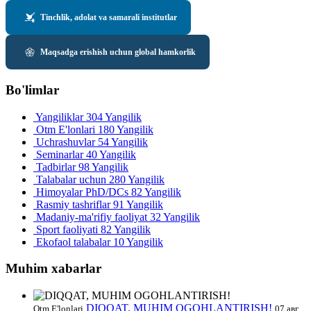
Tinchlik, adolat va samarali institutlar
Maqsadga erishish uchun global hamkorlik
Bo'limlar
Yangiliklar
304 Yangilik
Otm E'lonlari
180 Yangilik
Uchrashuvlar
54 Yangilik
Seminarlar
40 Yangilik
Tadbirlar
98 Yangilik
Talabalar uchun
280 Yangilik
Himoyalar PhD/DCs
82 Yangilik
Rasmiy tashriflar
91 Yangilik
Madaniy-ma'rifiy faoliyat
32 Yangilik
Sport faoliyati
82 Yangilik
Ekofaol talabalar
10 Yangilik
Muhim xabarlar
DIQQAT, MUHIM OGOHLANTIRISH!
Otm E'lonlari
07 авг