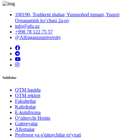
100190, Toshkent shahar, Yunusobod tumani, Yuqori
Qoraqamish ko‘chasi 2a-uy
info@afu.uz
+998 78 122 75 57
@Alfraganusuniversity
Sahifalar
OTM haqida
OTM rektori
Fakultetlar
Kafedralar
E-kutubxona
O‘qituvchi Hemis
Galereyalar
Allomalar
Professor va o'qituvchilar ro'yxati