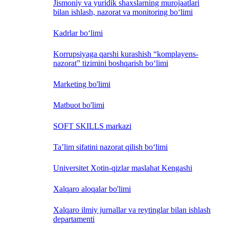
Jismoniy va yuridik shaxslarning murojaatlari
bilan ishlash, nazorat va monitoring bo‘limi
Kadrlar bo‘limi
Korrupsiyaga qarshi kurashish “komplayens-
nazorat” tizimini boshqarish bo‘limi
Marketing bo'limi
Matbuot bo'limi
SOFT SKILLS markazi
Ta’lim sifatini nazorat qilish bo‘limi
Universitet Xotin-qizlar maslahat Kengashi
Xalqaro aloqalar bo'limi
Xalqaro ilmiy jurnallar va reytinglar bilan ishlash
departamenti