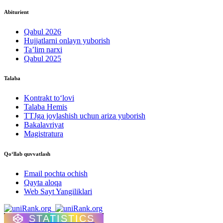
Abiturient
Qabul 2026
Hujjatlarni onlayn yuborish
Ta’lim narxi
Qabul 2025
Talaba
Kontrakt to‘lovі
Talaba Hemis
TTJga joylashish uchun ariza yuborish
Bakalavriyat
Magistratura
Qo‘llab quvvatlash
Email pochta ochish
Qayta aloqa
Web Sayt Yangiliklari
STATISTICS