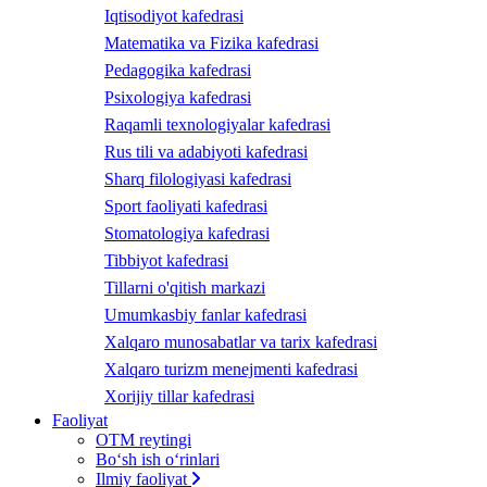
Iqtisodiyot kafedrasi
Matematika va Fizika kafedrasi
Pedagogika kafedrasi
Psixologiya kafedrasi
Raqamli texnologiyalar kafedrasi
Rus tili va adabiyoti kafedrasi
Sharq filologiyasi kafedrasi
Sport faoliyati kafedrasi
Stomatologiya kafedrasi
Tibbiyot kafedrasi
Tillarni o'qitish markazi
Umumkasbiy fanlar kafedrasi
Xalqaro munosabatlar va tarix kafedrasi
Xalqaro turizm menejmenti kafedrasi
Xorijiy tillar kafedrasi
Faoliyat
OTM reytingi
Bo‘sh ish o‘rinlari
Ilmiy faoliyat