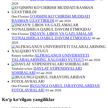
2026
O‘QISHNI KO‘CHIRISH MUDDATI
Otm E'lonlari
RASMAN UZAYTIRILDI
07 авг 2026
DIZAYN: LIBOS VA GAZLAMALAR
Otm E'lonlari
YO'NALISHIGA QABUL DAVOM ETMOQDA!
06 авг
2026
ALFRAGANUS UNIVERSITETI
Rasmiy tashriflar
TALABALARINING XALQARO YUTUG'I
03 авг 2026
DAVLAT STIPENDIYALARI
Talabalar uchun
SOHIBALARI
03 авг 2026
BUGUNGI QABUL JARAYONLARIDAN
Otm E'lonlari
FOTOLAVHALAR!
03 авг 2026
Koʻp koʻrilgan yangiliklar