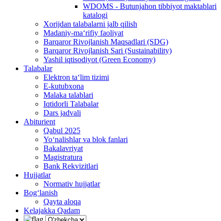
WDOMS - Butunjahon tibbiyot maktablari
katalogi
Xorijdan talabalarni jalb qilish
Madaniy-ma‘rifiy faoliyat
Barqaror Rivojlanish Maqsadlari (SDG)
Barqaror Rivojlanish Sari (Sustainability)
Yashil iqtisodiyot (Green Economy)
Talabalar
Elektron ta‘lim tizimi
E-kutubxona
Malaka talablari
Iqtidorli Talabalar
Dars jadvali
Abiturient
Qabul 2025
Yo‘nalishlar va blok fanlari
Bakalavriyat
Magistratura
Bank Rekvizitlari
Hujjatlar
Normativ hujjatlar
Bog‘lanish
Qayta aloqa
Kelajakka Qadam