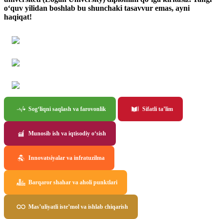
o‘quv yilidan boshlab bu shunchaki tasavvur emas, ayni
haqiqat!
Sog‘liqni saqlash va farovonlik
Sifatli ta’lim
Munosib ish va iqtisodiy o‘sish
Innovatsiyalar va infratuzilma
Barqaror shahar va aholi punktlari
Mas’uliyatli iste’mol va ishlab chiqarish