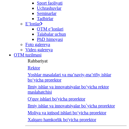
Sport faoliyati
Uchrashuvlar
Seminarlar
Tadbirlar
Eʼlonlar
OTM eʼlonlari
Talabalar uchun
PhD himoyasi
Foto galereya
Video galereya
OTM tuzilmasi
Rahbariyat
Rektor
Yoshlar masalalari va ma’naviy-ma’rifiy ishlar
bo‘yicha prorektor
Ilmiy ishlar va innovatsiyalar bo‘yicha rektor
maslahatchisi
O'quv ishlari bo'yicha prorektor
Ilmiy ishlar va innovatsiyalar bo`yicha prorektor
Moliya va iqtisod ishlari bo‘yicha prorektor
Xalqaro hamkorlik bo'yicha prorektor