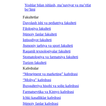
Yoshlar bilan ishlash, ma’naviyat va ma’rifat
bo‘limi
Fakultetlar
Davolash ishi va pediatriya fakulteti
Filologiya fakulteti
Ijtimoiy fanlar fakulteti
Iqtisodiyot fakulteti
Jismoniy tarbiya va sport fakulteti
Raqamli texnologiyalar fakulteti
Stomatologiya va farmatsiya fakulteti
Turizm fakulteti
Kafedralar
“Menejment va marketing” kafedrasi
“Moliya” kafedrasi
Buxgalteriya hisobi va soliq kafedrasi
Farmatsevtika va Kimyo kafedrasi
Ichki kasalliklar kafedrasi
Ijtimoiy fanlar kafedrasi