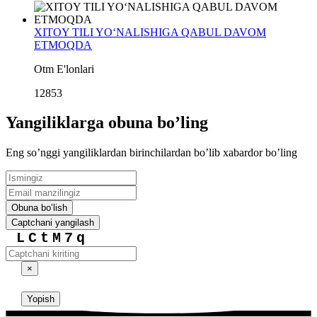
XITOY TILI YO‘NALISHIGA QABUL DAVOM
ETMOQDA
Otm E'lonlari
12853
Yangiliklarga obuna boʼling
Eng soʼnggi yangiliklardan birinchilardan boʼlib xabardor boʼling
Obuna boʼlish
Captchani yangilash
LCtM7q
×
Yopish