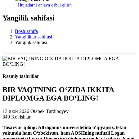
Hujjatlarni onlayn qabul qilish
Yangilik sahifasi
Bosh sahifa
Yangiliklar sahifasi
Yangilik sahifasi
Rasmiy tashriflar
BIR VAQTNING O‘ZIDA IKKITA
DIPLOMGA EGA BO‘LING!
13 июн 2026
Otabek Turdiboyev
849 Ko'rishlar
Tasavvur qiling: Alfraganus universitetida o‘qiyapsiz, lekin
yakunda ham O‘zbekiston, ham AQSHning nufuzli Logan
universiteti (Logan University) diplomini qo‘lga kiritasiz. Yangi