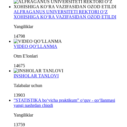
ALFRAGANUS UNIVERSITETI REKTORI O‘Z
XOHISHIGA KO‘RA VAZIFASIDAN OZOD ETILDI
Yangiliklar
14798
VIDEO QO’LLANMA
Otm E'lonlari
14675
INSHOLAR TANLOVI
Talabalar uchun
13903
”STATISTIKA bo‘yicha praktikum” o‘quv - qo‘llanmasi
yangi nashrdan chiqdi
Yangiliklar
13759