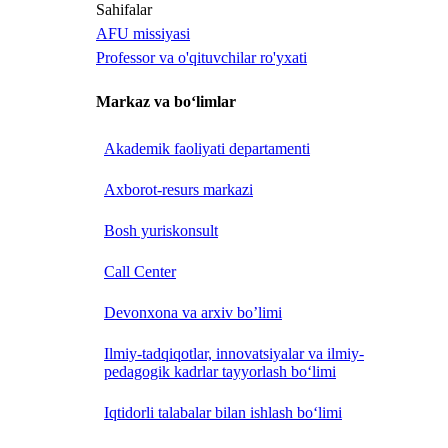
Sahifalar
AFU missiyasi
Professor va o'qituvchilar ro'yxati
Markaz va bo‘limlar
Akademik faoliyati departamenti
Axborot-resurs markazi
Bosh yuriskonsult
Call Center
Devonxona va arxiv bo’limi
Ilmiy-tadqiqotlar, innovatsiyalar va ilmiy-
pedagogik kadrlar tayyorlash bo‘limi
Iqtidorli talabalar bilan ishlash bo‘limi