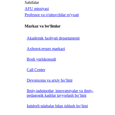
Sahifalar
AFU missiyasi
Professor va o'qituvchilar ro'yxati
Markaz va bo‘limlar
Akademik faoliyati departamenti
Axborot-resurs markazi
Bosh yuriskonsult
Call Center
Devonxona va arxiv bo’limi
Ilmiy-tadqiqotlar, innovatsiyalar va ilmiy-
pedagogik kadrlar tayyorlash bo‘limi
Iqtidorli talabalar bilan ishlash bo‘limi