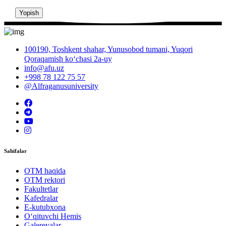
Yopish
100190, Toshkent shahar, Yunusobod tumani, Yuqori
Qoraqamish ko‘chasi 2a-uy
info@afu.uz
+998 78 122 75 57
@Alfraganusuniversity
Sahifalar
OTM haqida
OTM rektori
Fakultetlar
Kafedralar
E-kutubxona
O‘qituvchi Hemis
Galereyalar