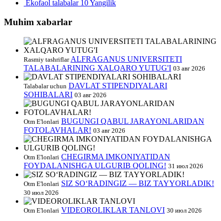
Ekofaol talabalar
10 Yangilik
Muhim xabarlar
ALFRAGANUS UNIVERSITETI
Rasmiy tashriflar
TALABALARINING XALQARO YUTUG'I
03 авг 2026
DAVLAT STIPENDIYALARI
Talabalar uchun
SOHIBALARI
03 авг 2026
BUGUNGI QABUL JARAYONLARIDAN
Otm E'lonlari
FOTOLAVHALAR!
03 авг 2026
CHEGIRMA IMKONIYATIDAN
Otm E'lonlari
FOYDALANISHGA ULGURIB QOLING!
31 июл 2026
SIZ SO‘RADINGIZ — BIZ TAYYORLADIK!
Otm E'lonlari
30 июл 2026
VIDEOROLIKLAR TANLOVI
Otm E'lonlari
30 июл 2026