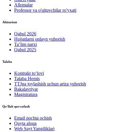
Allomalar
Professor va o'qituvchilar ro'yxati
Abiturient
Qabul 2026
Hujjatlarni onlayn yuborish
Ta’lim narxi
Qabul 2025
Talaba
Kontrakt to‘lovі
Talaba Hemis
TTJga joylashish uchun ariza yuborish
Bakalavriyat
Magistratura
Qo‘llab quvvatlash
Email pochta ochish
Qayta aloqa
Web Sayt Yangiliklari