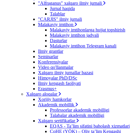
"Alfraganus" xalqaro ilmiy jurnali
Jurnal haqida
Talablar
"CARJIS" ilmiy jurnali
Malakaviy imtihon
Malakaviy imtihonlarga hujjat topshirish
Malakaviy imtihon jadvali
Dasturlar
Malakaviy imtihon Telegram kanali
Ilmiy grantlar
Seminarlar
Konferensiyalar
Video qo'llanmalar
Xalqaro ilmiy jurnallar bazasi
Himoyalar PhD/DSc
Ilmiy kengash faoliyati
Erasmus+
Xalqaro aloqalar
Xorijiy hamkorlar
Akademik mobillik
Professorlar akademik mobilligi
Talabalar akademik mobilligi
Xalqaro sertifikatlar
EQAS - Ta’lim sifatini baholash xizmatlari
CoHE (YÖK) – Oliy ta’lim Kengashi