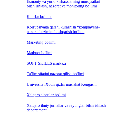
Jismoniy va yuridik shaxslarning murojaatlari
bilan ishlash, nazorat va monitoring bo‘limi
Kadrlar bo‘limi
Korrupsiyaga qarshi kurashish “komplayens-
nazorat” tizimini boshqarish bo‘limi
Marketing bo'limi
Matbuot bo'limi
SOFT SKILLS markazi
Ta’lim sifatini nazorat qilish bo‘limi
Universitet Xotin-qizlar maslahat Kengashi
Xalqaro aloqalar bo'limi
Xalqaro ilmiy jurnallar va reytinglar bilan ishlash
departamenti