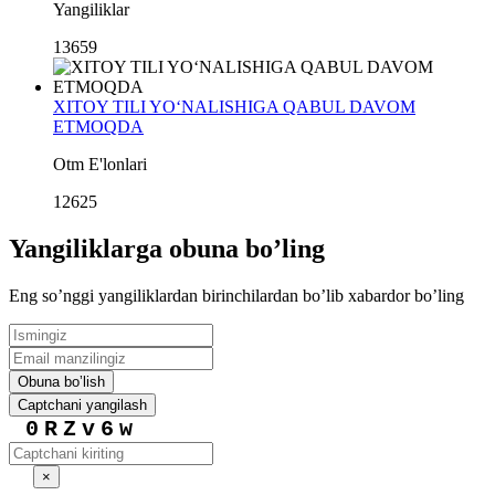
Yangiliklar
13659
XITOY TILI YO‘NALISHIGA QABUL DAVOM
ETMOQDA
Otm E'lonlari
12625
Yangiliklarga obuna boʼling
Eng soʼnggi yangiliklardan birinchilardan boʼlib xabardor boʼling
Obuna boʼlish
Captchani yangilash
0RZv6w
×