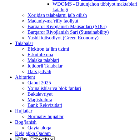
WDOMS - Butunjahon tibbiyot maktablari
katalogi
Xorijdan talabalarni jalb qilish
Madaniy-ma‘rifiy faoliyat
Barqaror Rivojlanish Maqsadlari (SDG)
Barqaror Rivojlanish Sari (Sustainability)
Yashil iqtisodiyot (Green Economy)
Talabalar
Elektron ta‘lim tizimi
E-kutubxona
Malaka talablari
Iqtidorli Talabalar
Dars jadvali
Abiturient
Qabul 2025
Yo‘nalishlar va blok fanlari
Bakalavriyat
Magistratura
Bank Rekvizitlari
Hujjatlar
Normativ hujjatlar
Bog‘lanish
Qayta aloqa
Kelajakka Qadam