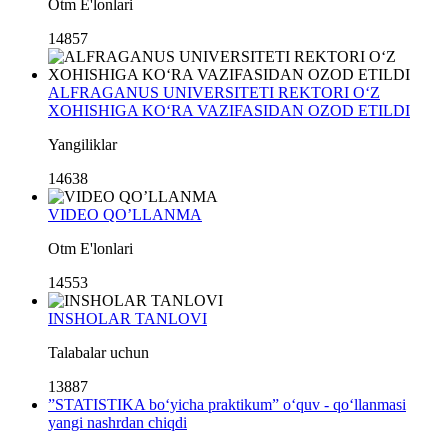
Otm E'lonlari
14857
ALFRAGANUS UNIVERSITETI REKTORI O‘Z
XOHISHIGA KO‘RA VAZIFASIDAN OZOD ETILDI
Yangiliklar
14638
VIDEO QO’LLANMA
Otm E'lonlari
14553
INSHOLAR TANLOVI
Talabalar uchun
13887
”STATISTIKA bo‘yicha praktikum” o‘quv - qo‘llanmasi
yangi nashrdan chiqdi