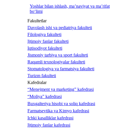
Yoshlar bilan ishlash, ma’naviyat va ma’rifat
bo‘limi
Fakultetlar
Davolash ishi va pediatriya fakulteti
Filologiya fakulteti
Ijtimoiy fanlar fakulteti
Iqtisodiyot fakulteti
Jismoniy tarbiya va sport fakulteti
Raqamli texnologiyalar fakulteti
Stomatologiya va farmatsiya fakulteti
Turizm fakulteti
Kafedralar
“Menejment va marketing” kafedrasi
“Moliya” kafedrasi
Buxgalteriya hisobi va soliq kafedrasi
Farmatsevtika va Kimyo kafedrasi
Ichki kasalliklar kafedrasi
Ijtimoiy fanlar kafedrasi