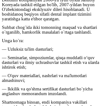
Koreyada tashkil etilgan bo'lib, 2007-yildan buyon
O'zbekistondagi eksklyuziv dileri hisoblanadi.
U
boshidanoq beqiyos sifatli dental implant tizimini
yaratishga katta e'tibor qaratgan.
Suhbat chog`ida ikki tomonning maqsad va shartlari
o`rganilib, hamkorlik masalalari o`rtaga tashlandi.
Unga ko`ra:
— Uzluksiz ta'lim dasturlari;
— Seminarlar, simpoziumlar, qisqa muddatli o‘quv
dasturlari va ilmiy uchrashuvlar tashkil etish va ularda
ishtirok etish;
— O'quv materiallari, nashrlari va ma'lumotlari
almashinuvi;
— Ikkilik va qo'shma sertifikat dasturlari bo`yicha
anglashuv memorandum imzolandi.
Shartnomaga binoan, endi kompaniya vakillari