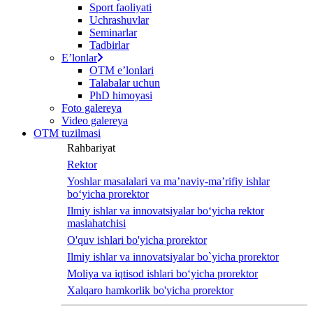
Sport faoliyati
screen
Uchrashuvlar
reader
Seminarlar
to
Tadbirlar
help
Eʼlonlar
you
OTM eʼlonlari
navigate
Talabalar uchun
and
PhD himoyasi
interact
Foto galereya
with
Video galereya
the
OTM tuzilmasi
content.
Rahbariyat
Rektor
Yoshlar masalalari va ma’naviy-ma’rifiy ishlar
bo‘yicha prorektor
Ilmiy ishlar va innovatsiyalar bo‘yicha rektor
maslahatchisi
O'quv ishlari bo'yicha prorektor
Ilmiy ishlar va innovatsiyalar bo`yicha prorektor
Moliya va iqtisod ishlari bo‘yicha prorektor
Xalqaro hamkorlik bo'yicha prorektor