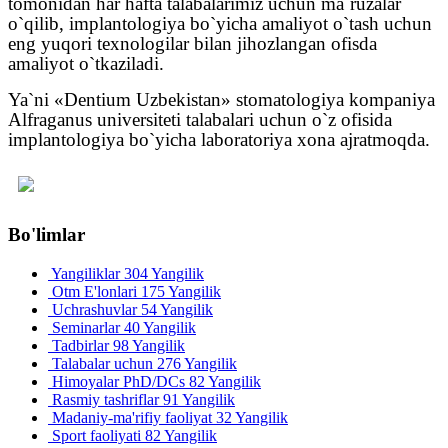
tomonidan har hafta talabalarimiz uchun ma`ruzalar
o`qilib, implantologiya bo`yicha amaliyot o`tash uchun
eng yuqori texnologilar bilan jihozlangan ofisda
amaliyot o`tkaziladi.
Ya`ni «Dentium Uzbekistan» stomatologiya kompaniya
Alfraganus universiteti talabalari uchun o`z ofisida
implantologiya bo`yicha laboratoriya xona ajratmoqda.
Bo'limlar
Yangiliklar
304 Yangilik
Otm E'lonlari
175 Yangilik
Uchrashuvlar
54 Yangilik
Seminarlar
40 Yangilik
Tadbirlar
98 Yangilik
Talabalar uchun
276 Yangilik
Himoyalar PhD/DCs
82 Yangilik
Rasmiy tashriflar
91 Yangilik
Madaniy-ma'rifiy faoliyat
32 Yangilik
Sport faoliyati
82 Yangilik