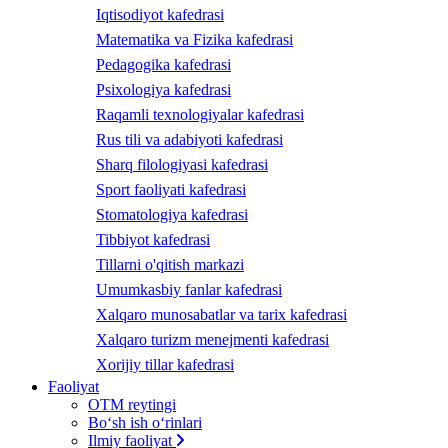
Iqtisodiyot kafedrasi
Matematika va Fizika kafedrasi
Pedagogika kafedrasi
Psixologiya kafedrasi
Raqamli texnologiyalar kafedrasi
Rus tili va adabiyoti kafedrasi
Sharq filologiyasi kafedrasi
Sport faoliyati kafedrasi
Stomatologiya kafedrasi
Tibbiyot kafedrasi
Tillarni o'qitish markazi
Umumkasbiy fanlar kafedrasi
Xalqaro munosabatlar va tarix kafedrasi
Xalqaro turizm menejmenti kafedrasi
Xorijiy tillar kafedrasi
Faoliyat
OTM reytingi
Bo‘sh ish o‘rinlari
Ilmiy faoliyat