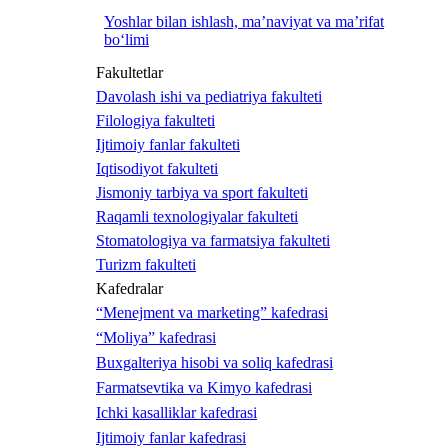
Yoshlar bilan ishlash, ma’naviyat va ma’rifat
bo‘limi
Fakultetlar
Davolash ishi va pediatriya fakulteti
Filologiya fakulteti
Ijtimoiy fanlar fakulteti
Iqtisodiyot fakulteti
Jismoniy tarbiya va sport fakulteti
Raqamli texnologiyalar fakulteti
Stomatologiya va farmatsiya fakulteti
Turizm fakulteti
Kafedralar
“Menejment va marketing” kafedrasi
“Moliya” kafedrasi
Buxgalteriya hisobi va soliq kafedrasi
Farmatsevtika va Kimyo kafedrasi
Ichki kasalliklar kafedrasi
Ijtimoiy fanlar kafedrasi