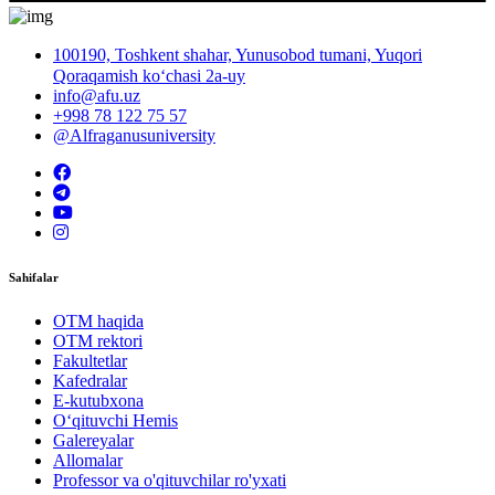
100190, Toshkent shahar, Yunusobod tumani, Yuqori
Qoraqamish ko‘chasi 2a-uy
info@afu.uz
+998 78 122 75 57
@Alfraganusuniversity
Sahifalar
OTM haqida
OTM rektori
Fakultetlar
Kafedralar
E-kutubxona
O‘qituvchi Hemis
Galereyalar
Allomalar
Professor va o'qituvchilar ro'yxati