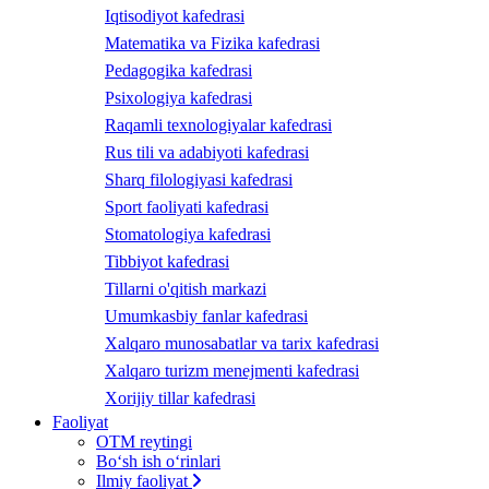
Iqtisodiyot kafedrasi
Matematika va Fizika kafedrasi
Pedagogika kafedrasi
Psixologiya kafedrasi
Raqamli texnologiyalar kafedrasi
Rus tili va adabiyoti kafedrasi
Sharq filologiyasi kafedrasi
Sport faoliyati kafedrasi
Stomatologiya kafedrasi
Tibbiyot kafedrasi
Tillarni o'qitish markazi
Umumkasbiy fanlar kafedrasi
Xalqaro munosabatlar va tarix kafedrasi
Xalqaro turizm menejmenti kafedrasi
Xorijiy tillar kafedrasi
Faoliyat
OTM reytingi
Bo‘sh ish o‘rinlari
Ilmiy faoliyat