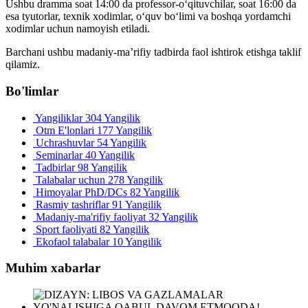
Ushbu dramma soat 14:00 da professor-o‘qituvchilar, soat 16:00 da
esa tyutorlar, texnik xodimlar, o‘quv bo‘limi va boshqa yordamchi
xodimlar uchun namoyish etiladi.
Barchani ushbu madaniy-ma’rifiy tadbirda faol ishtirok etishga taklif
qilamiz.
Bo'limlar
Yangiliklar
304 Yangilik
Otm E'lonlari
177 Yangilik
Uchrashuvlar
54 Yangilik
Seminarlar
40 Yangilik
Tadbirlar
98 Yangilik
Talabalar uchun
278 Yangilik
Himoyalar PhD/DCs
82 Yangilik
Rasmiy tashriflar
91 Yangilik
Madaniy-ma'rifiy faoliyat
32 Yangilik
Sport faoliyati
82 Yangilik
Ekofaol talabalar
10 Yangilik
Muhim xabarlar