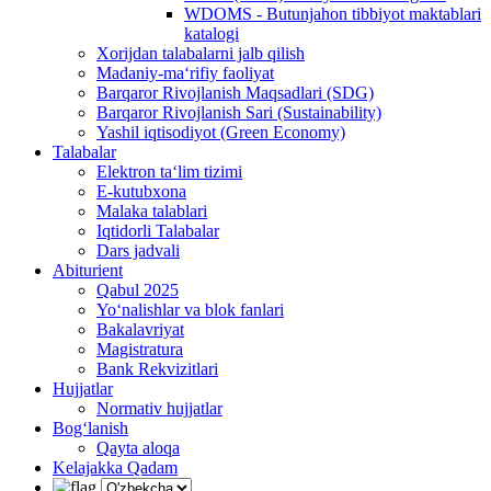
WDOMS - Butunjahon tibbiyot maktablari
katalogi
Xorijdan talabalarni jalb qilish
Madaniy-ma‘rifiy faoliyat
Barqaror Rivojlanish Maqsadlari (SDG)
Barqaror Rivojlanish Sari (Sustainability)
Yashil iqtisodiyot (Green Economy)
Talabalar
Elektron ta‘lim tizimi
E-kutubxona
Malaka talablari
Iqtidorli Talabalar
Dars jadvali
Abiturient
Qabul 2025
Yo‘nalishlar va blok fanlari
Bakalavriyat
Magistratura
Bank Rekvizitlari
Hujjatlar
Normativ hujjatlar
Bog‘lanish
Qayta aloqa
Kelajakka Qadam