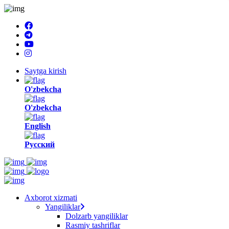
Saytga kirish
O'zbekcha
O'zbekcha
English
Русский
Axborot xizmati
Yangiliklar
Dolzarb yangiliklar
Rasmiy tashriflar