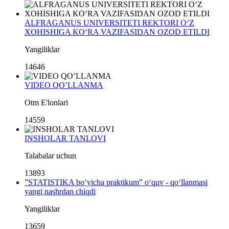
ALFRAGANUS UNIVERSITETI REKTORI O‘Z
XOHISHIGA KO‘RA VAZIFASIDAN OZOD ETILDI
Yangiliklar
14646
VIDEO QO’LLANMA
Otm E'lonlari
14559
INSHOLAR TANLOVI
Talabalar uchun
13893
”STATISTIKA bo‘yicha praktikum” o‘quv - qo‘llanmasi
yangi nashrdan chiqdi
Yangiliklar
13659