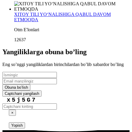
XITOY TILI YO‘NALISHIGA QABUL DAVOM
ETMOQDA
Otm E'lonlari
12637
Yangiliklarga obuna boʼling
Eng soʼnggi yangiliklardan birinchilardan boʼlib xabardor boʼling
Obuna boʼlish
Captchani yangilash
x5j5G7
×
Yopish