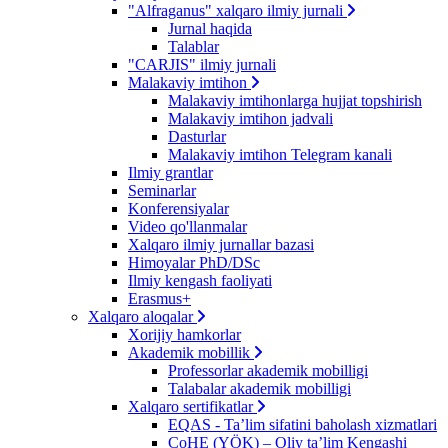
"Alfraganus" xalqaro ilmiy jurnali
Jurnal haqida
Talablar
"CARJIS" ilmiy jurnali
Malakaviy imtihon
Malakaviy imtihonlarga hujjat topshirish
Malakaviy imtihon jadvali
Dasturlar
Malakaviy imtihon Telegram kanali
Ilmiy grantlar
Seminarlar
Konferensiyalar
Video qo'llanmalar
Xalqaro ilmiy jurnallar bazasi
Himoyalar PhD/DSc
Ilmiy kengash faoliyati
Erasmus+
Xalqaro aloqalar
Xorijiy hamkorlar
Akademik mobillik
Professorlar akademik mobilligi
Talabalar akademik mobilligi
Xalqaro sertifikatlar
EQAS - Ta’lim sifatini baholash xizmatlari
CoHE (YÖK) – Oliy ta’lim Kengashi