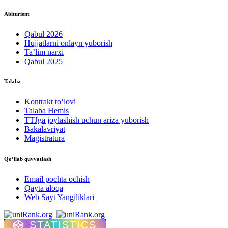
Abiturient
Qabul 2026
Hujjatlarni onlayn yuborish
Ta’lim narxi
Qabul 2025
Talaba
Kontrakt to‘lovі
Talaba Hemis
TTJga joylashish uchun ariza yuborish
Bakalavriyat
Magistratura
Qo‘llab quvvatlash
Email pochta ochish
Qayta aloqa
Web Sayt Yangiliklari
STATISTICS