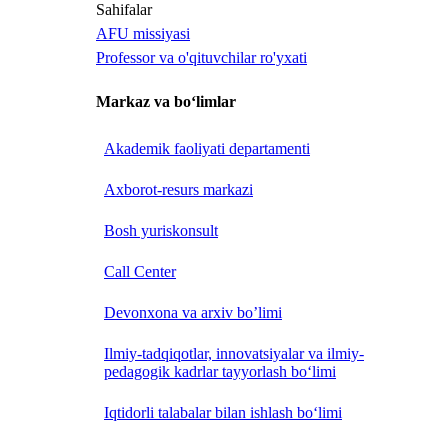
Sahifalar
AFU missiyasi
Professor va o'qituvchilar ro'yxati
Markaz va bo‘limlar
Akademik faoliyati departamenti
Axborot-resurs markazi
Bosh yuriskonsult
Call Center
Devonxona va arxiv bo’limi
Ilmiy-tadqiqotlar, innovatsiyalar va ilmiy-
pedagogik kadrlar tayyorlash bo‘limi
Iqtidorli talabalar bilan ishlash bo‘limi