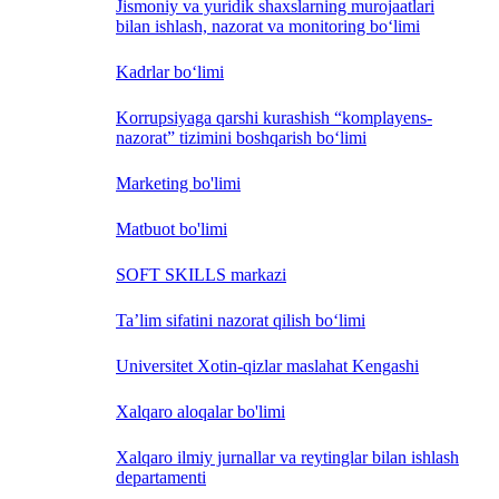
Jismoniy va yuridik shaxslarning murojaatlari
bilan ishlash, nazorat va monitoring bo‘limi
Kadrlar bo‘limi
Korrupsiyaga qarshi kurashish “komplayens-
nazorat” tizimini boshqarish bo‘limi
Marketing bo'limi
Matbuot bo'limi
SOFT SKILLS markazi
Ta’lim sifatini nazorat qilish bo‘limi
Universitet Xotin-qizlar maslahat Kengashi
Xalqaro aloqalar bo'limi
Xalqaro ilmiy jurnallar va reytinglar bilan ishlash
departamenti