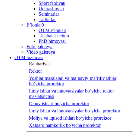
Sport faoliyati
Uchrashuvlar
Seminarlar
Tadbirlar
Eʼlonlar
OTM eʼlonlari
Talabalar uchun
PhD himoyasi
Foto galereya
Video galereya
OTM tuzilmasi
Rahbariyat
Rektor
Yoshlar masalalari va ma’naviy-ma’rifiy ishlar
bo‘yicha prorektor
Ilmiy ishlar va innovatsiyalar bo‘yicha rektor
maslahatchisi
O'quv ishlari bo'yicha prorektor
Ilmiy ishlar va innovatsiyalar bo`yicha prorektor
Moliya va iqtisod ishlari bo‘yicha prorektor
Xalqaro hamkorlik bo'yicha prorektor