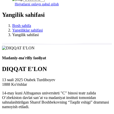
Hujjatlarni onlayn qabul qilish
Yangilik sahifasi
Bosh sahifa
Yangiliklar sahifasi
Yangilik sahifasi
Madaniy-ma'rifiy faoliyat
DIQQAT E'LON
13 май 2025
Otabek Turdiboyev
1888 Ko'rishlar
14-may kuni Alfraganus universiteti "C" binosi teatr zalida
O‘zbekiston davlat san’at va madaniyat instituti tomonidan
sahnalashtirilgan Sharof Boshbekovning “Taqdir eshigi” drammasi
namoyish etiladi.