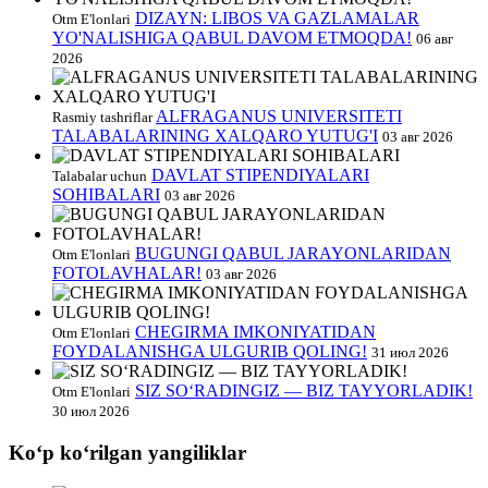
DIZAYN: LIBOS VA GAZLAMALAR
Otm E'lonlari
YO'NALISHIGA QABUL DAVOM ETMOQDA!
06 авг
2026
ALFRAGANUS UNIVERSITETI
Rasmiy tashriflar
TALABALARINING XALQARO YUTUG'I
03 авг 2026
DAVLAT STIPENDIYALARI
Talabalar uchun
SOHIBALARI
03 авг 2026
BUGUNGI QABUL JARAYONLARIDAN
Otm E'lonlari
FOTOLAVHALAR!
03 авг 2026
CHEGIRMA IMKONIYATIDAN
Otm E'lonlari
FOYDALANISHGA ULGURIB QOLING!
31 июл 2026
SIZ SO‘RADINGIZ — BIZ TAYYORLADIK!
Otm E'lonlari
30 июл 2026
Koʻp koʻrilgan yangiliklar