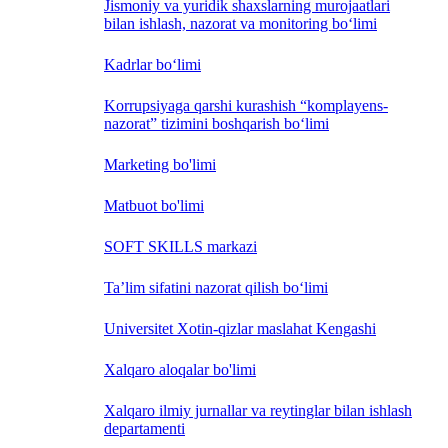
Jismoniy va yuridik shaxslarning murojaatlari
bilan ishlash, nazorat va monitoring bo‘limi
Kadrlar bo‘limi
Korrupsiyaga qarshi kurashish “komplayens-
nazorat” tizimini boshqarish bo‘limi
Marketing bo'limi
Matbuot bo'limi
SOFT SKILLS markazi
Ta’lim sifatini nazorat qilish bo‘limi
Universitet Xotin-qizlar maslahat Kengashi
Xalqaro aloqalar bo'limi
Xalqaro ilmiy jurnallar va reytinglar bilan ishlash
departamenti