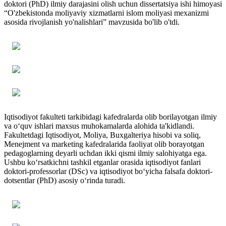
doktori (PhD) ilmiy darajasini olish uchun dissertatsiya ishi himoyasi
“O'zbekistonda moliyaviy xizmatlarni islom moliyasi mexanizmi
asosida rivojlanish yo'nalishlari” mavzusida bo'lib o'tdi.
Iqtisodiyot fakulteti tarkibidagi kafedralarda olib borilayotgan ilmiy
va o‘quv ishlari maxsus muhokamalarda alohida ta'kidlandi.
Fakultetdagi Iqtisodiyot, Moliya, Buxgalteriya hisobi va soliq,
Menejment va marketing kafedralarida faoliyat olib borayotgan
pedagoglarning deyarli uchdan ikki qismi ilmiy salohiyatga ega.
Ushbu ko‘rsatkichni tashkil etganlar orasida iqtisodiyot fanlari
doktori-professorlar (DSc) va iqtisodiyot bo‘yicha falsafa doktori-
dotsentlar (PhD) asosiy o‘rinda turadi.