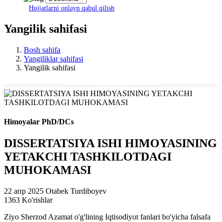
Hujjatlarni onlayn qabul qilish
Yangilik sahifasi
Bosh sahifa
Yangiliklar sahifasi
Yangilik sahifasi
Himoyalar PhD/DCs
DISSERTATSIYA ISHI HIMOYASINING
YETAKCHI TASHKILOTDAGI
MUHOKAMASI
22 апр 2025
Otabek Turdiboyev
1363 Ko'rishlar
Ziyo Sherzod Azamat o'g'lining Iqtisodiyot fanlari bo'yicha falsafa