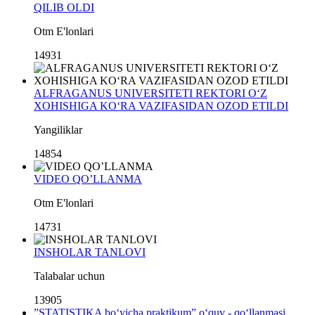
QILIB OLDI
Otm E'lonlari
14931
ALFRAGANUS UNIVERSITETI REKTORI O‘Z
XOHISHIGA KO‘RA VAZIFASIDAN OZOD ETILDI
Yangiliklar
14854
VIDEO QO’LLANMA
Otm E'lonlari
14731
INSHOLAR TANLOVI
Talabalar uchun
13905
”STATISTIKA bo‘yicha praktikum” o‘quv - qo‘llanmasi