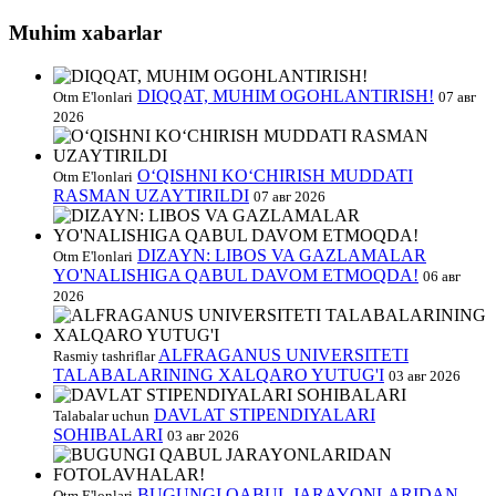
Muhim xabarlar
DIQQAT, MUHIM OGOHLANTIRISH!
Otm E'lonlari
07 авг
2026
O‘QISHNI KO‘CHIRISH MUDDATI
Otm E'lonlari
RASMAN UZAYTIRILDI
07 авг 2026
DIZAYN: LIBOS VA GAZLAMALAR
Otm E'lonlari
YO'NALISHIGA QABUL DAVOM ETMOQDA!
06 авг
2026
ALFRAGANUS UNIVERSITETI
Rasmiy tashriflar
TALABALARINING XALQARO YUTUG'I
03 авг 2026
DAVLAT STIPENDIYALARI
Talabalar uchun
SOHIBALARI
03 авг 2026
BUGUNGI QABUL JARAYONLARIDAN
Otm E'lonlari