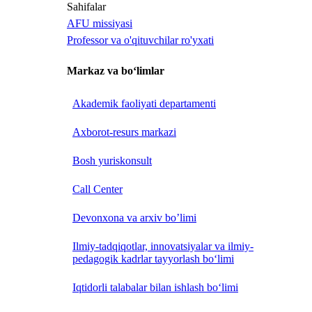
Sahifalar
AFU missiyasi
Professor va o'qituvchilar ro'yxati
Markaz va bo‘limlar
Akademik faoliyati departamenti
Axborot-resurs markazi
Bosh yuriskonsult
Call Center
Devonxona va arxiv bo’limi
Ilmiy-tadqiqotlar, innovatsiyalar va ilmiy-
pedagogik kadrlar tayyorlash bo‘limi
Iqtidorli talabalar bilan ishlash bo‘limi