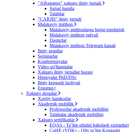
"Alfraganus" xalqaro ilmiy jurnali
Jurnal haqida
Talablar
"CARJIS" ilmiy jurnali
Malakaviy imtihon
Malakaviy imtihonlarga hujjat topshirish
Malakaviy imtihon jadvali
Dasturlar
Malakaviy imtihon Telegram kanali
Ilmiy grantlar
Seminarlar
Konferensiyalar
Video qo'llanmalar
Xalqaro ilmiy jurnallar bazasi
Himoyalar PhD/DSc
Ilmiy kengash faoliyati
Erasmus+
Xalqaro aloqalar
Xorijiy hamkorlar
Akademik mobillik
Professorlar akademik mobilligi
Talabalar akademik mobilligi
Xalqaro sertifikatlar
EQAS - Ta’lim sifatini baholash xizmatlari
CoHE (YÖK) – Oliy ta’lim Kengashi