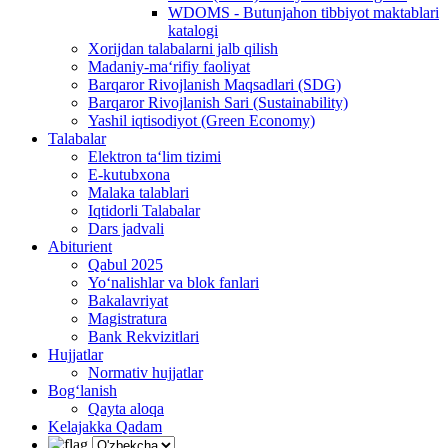
WDOMS - Butunjahon tibbiyot maktablari
katalogi
Xorijdan talabalarni jalb qilish
Madaniy-ma‘rifiy faoliyat
Barqaror Rivojlanish Maqsadlari (SDG)
Barqaror Rivojlanish Sari (Sustainability)
Yashil iqtisodiyot (Green Economy)
Talabalar
Elektron ta‘lim tizimi
E-kutubxona
Malaka talablari
Iqtidorli Talabalar
Dars jadvali
Abiturient
Qabul 2025
Yo‘nalishlar va blok fanlari
Bakalavriyat
Magistratura
Bank Rekvizitlari
Hujjatlar
Normativ hujjatlar
Bog‘lanish
Qayta aloqa
Kelajakka Qadam