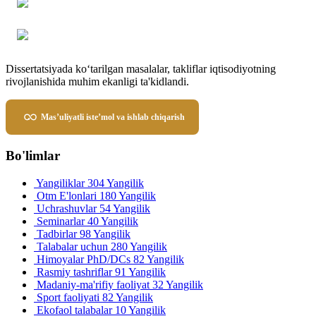
Dissertatsiyada ko‘tarilgan masalalar, takliflar iqtisodiyotning
rivojlanishida muhim ekanligi ta'kidlandi.
Mas’uliyatli iste’mol va ishlab chiqarish
Bo'limlar
Yangiliklar
304 Yangilik
Otm E'lonlari
180 Yangilik
Uchrashuvlar
54 Yangilik
Seminarlar
40 Yangilik
Tadbirlar
98 Yangilik
Talabalar uchun
280 Yangilik
Himoyalar PhD/DCs
82 Yangilik
Rasmiy tashriflar
91 Yangilik
Madaniy-ma'rifiy faoliyat
32 Yangilik
Sport faoliyati
82 Yangilik
Ekofaol talabalar
10 Yangilik