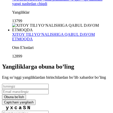
yangi nashrdan chiqdi
Yangiliklar
13799
XITOY TILI YO‘NALISHIGA QABUL DAVOM
ETMOQDA
Otm E'lonlari
12899
Yangiliklarga obuna boʼling
Eng soʼnggi yangiliklardan birinchilardan boʼlib xabardor boʼling
Obuna boʼlish
Captchani yangilash
yxcaSN