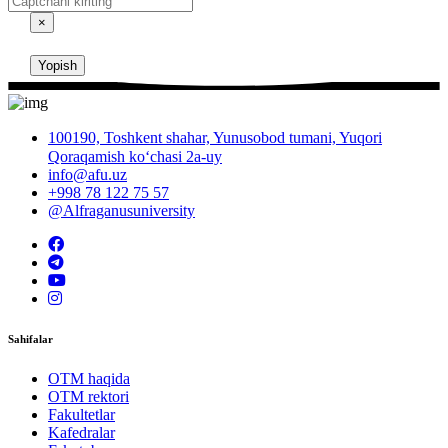
×
Yopish
100190, Toshkent shahar, Yunusobod tumani, Yuqori
Qoraqamish ko‘chasi 2a-uy
info@afu.uz
+998 78 122 75 57
@Alfraganusuniversity
Sahifalar
OTM haqida
OTM rektori
Fakultetlar
Kafedralar