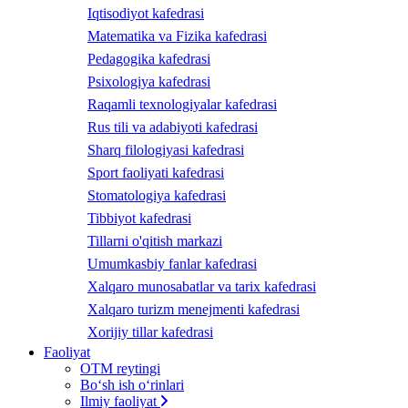
Iqtisodiyot kafedrasi
Matematika va Fizika kafedrasi
Pedagogika kafedrasi
Psixologiya kafedrasi
Raqamli texnologiyalar kafedrasi
Rus tili va adabiyoti kafedrasi
Sharq filologiyasi kafedrasi
Sport faoliyati kafedrasi
Stomatologiya kafedrasi
Tibbiyot kafedrasi
Tillarni o'qitish markazi
Umumkasbiy fanlar kafedrasi
Xalqaro munosabatlar va tarix kafedrasi
Xalqaro turizm menejmenti kafedrasi
Xorijiy tillar kafedrasi
Faoliyat
OTM reytingi
Bo‘sh ish o‘rinlari
Ilmiy faoliyat