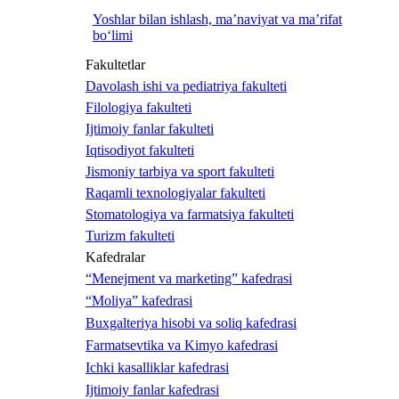
Yoshlar bilan ishlash, ma’naviyat va ma’rifat
bo‘limi
Fakultetlar
Davolash ishi va pediatriya fakulteti
Filologiya fakulteti
Ijtimoiy fanlar fakulteti
Iqtisodiyot fakulteti
Jismoniy tarbiya va sport fakulteti
Raqamli texnologiyalar fakulteti
Stomatologiya va farmatsiya fakulteti
Turizm fakulteti
Kafedralar
“Menejment va marketing” kafedrasi
“Moliya” kafedrasi
Buxgalteriya hisobi va soliq kafedrasi
Farmatsevtika va Kimyo kafedrasi
Ichki kasalliklar kafedrasi
Ijtimoiy fanlar kafedrasi