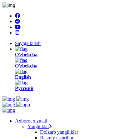
Saytga kirish
O'zbekcha
O'zbekcha
English
Русский
Axborot xizmati
Yangiliklar
Dolzarb yangiliklar
Rasmiy tashriflar