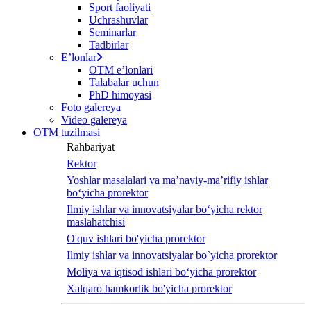
Sport faoliyati
Uchrashuvlar
Seminarlar
Tadbirlar
Eʼlonlar
OTM eʼlonlari
Talabalar uchun
PhD himoyasi
Foto galereya
Video galereya
OTM tuzilmasi
Rahbariyat
Rektor
Yoshlar masalalari va ma’naviy-ma’rifiy ishlar
bo‘yicha prorektor
Ilmiy ishlar va innovatsiyalar bo‘yicha rektor
maslahatchisi
O'quv ishlari bo'yicha prorektor
Ilmiy ishlar va innovatsiyalar bo`yicha prorektor
Moliya va iqtisod ishlari bo‘yicha prorektor
Xalqaro hamkorlik bo'yicha prorektor