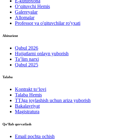
E-kutubxona
O‘qituvchi Hemis
Galereyalar
Allomalar
Professor va o'qituvchilar ro'yxati
Abiturient
Qabul 2026
Hujjatlarni onlayn yuborish
Ta’lim narxi
Qabul 2025
Talaba
Kontrakt to‘lovі
Talaba Hemis
TTJga joylashish uchun ariza yuborish
Bakalavriyat
Magistratura
Qo‘llab quvvatlash
Email pochta ochish