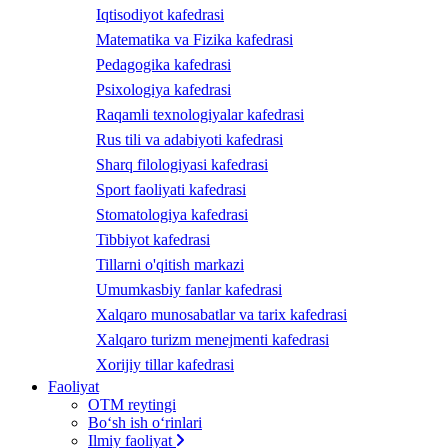
Iqtisodiyot kafedrasi
Matematika va Fizika kafedrasi
Pedagogika kafedrasi
Psixologiya kafedrasi
Raqamli texnologiyalar kafedrasi
Rus tili va adabiyoti kafedrasi
Sharq filologiyasi kafedrasi
Sport faoliyati kafedrasi
Stomatologiya kafedrasi
Tibbiyot kafedrasi
Tillarni o'qitish markazi
Umumkasbiy fanlar kafedrasi
Xalqaro munosabatlar va tarix kafedrasi
Xalqaro turizm menejmenti kafedrasi
Xorijiy tillar kafedrasi
Faoliyat
OTM reytingi
Bo‘sh ish o‘rinlari
Ilmiy faoliyat