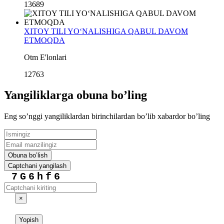
13689
XITOY TILI YO‘NALISHIGA QABUL DAVOM
ETMOQDA
Otm E'lonlari
12763
Yangiliklarga obuna boʼling
Eng soʼnggi yangiliklardan birinchilardan boʼlib xabardor boʼling
Obuna boʼlish
Captchani yangilash
7G6hf6
×
Yopish