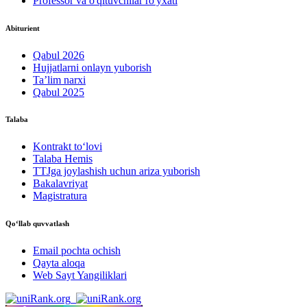
Professor va o'qituvchilar ro'yxati
Abiturient
Qabul 2026
Hujjatlarni onlayn yuborish
Ta’lim narxi
Qabul 2025
Talaba
Kontrakt to‘lovі
Talaba Hemis
TTJga joylashish uchun ariza yuborish
Bakalavriyat
Magistratura
Qo‘llab quvvatlash
Email pochta ochish
Qayta aloqa
Web Sayt Yangiliklari