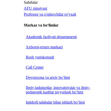
Sahifalar
AFU missiyasi
Professor va o'qituvchilar ro'yxati
Markaz va bo‘limlar
Akademik faoliyati departamenti
Axborot-resurs markazi
Bosh yuriskonsult
Call Center
Devonxona va arxiv bo’limi
Ilmiy-tadqiqotlar, innovatsiyalar va ilmiy-
pedagogik kadrlar tayyorlash bo‘limi
Iqtidorli talabalar bilan ishlash bo‘limi