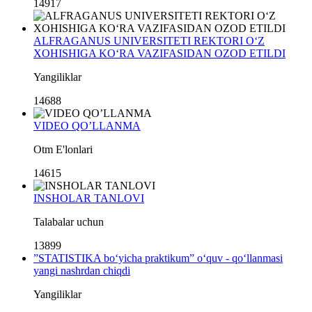
14917
ALFRAGANUS UNIVERSITETI REKTORI O‘Z
XOHISHIGA KO‘RA VAZIFASIDAN OZOD ETILDI
Yangiliklar
14688
VIDEO QO’LLANMA
Otm E'lonlari
14615
INSHOLAR TANLOVI
Talabalar uchun
13899
”STATISTIKA bo‘yicha praktikum” o‘quv - qo‘llanmasi
yangi nashrdan chiqdi
Yangiliklar