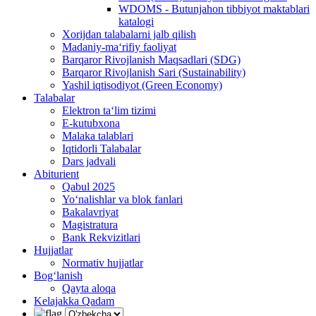
WDOMS - Butunjahon tibbiyot maktablari
katalogi
Xorijdan talabalarni jalb qilish
Madaniy-ma‘rifiy faoliyat
Barqaror Rivojlanish Maqsadlari (SDG)
Barqaror Rivojlanish Sari (Sustainability)
Yashil iqtisodiyot (Green Economy)
Talabalar
Elektron ta‘lim tizimi
E-kutubxona
Malaka talablari
Iqtidorli Talabalar
Dars jadvali
Abiturient
Qabul 2025
Yo‘nalishlar va blok fanlari
Bakalavriyat
Magistratura
Bank Rekvizitlari
Hujjatlar
Normativ hujjatlar
Bog‘lanish
Qayta aloqa
Kelajakka Qadam