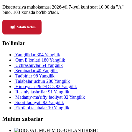
Dissertatsiya muhokamasi 2026-yil 7-iyul kuni soat 10:00 da "A"
bino, 103-xonada bo'lib o'tadi.
Sifatli ta’lim
Bo'limlar
Yangiliklar
304 Yangilik
Otm E'lonlari
180 Yangilik
Uchrashuvlar
54 Yangilik
Seminarlar
40 Yangilik
Tadbirlar
98 Yangilik
Talabalar uchun
280 Yangilik
Himoyalar PhD/DCs
82 Yangilik
Rasmiy tashriflar
91 Yangilik
Madaniy-ma'rifiy faoliyat
32 Yangilik
Sport faoliyati
82 Yangilik
Ekofaol talabalar
10 Yangilik
Muhim xabarlar