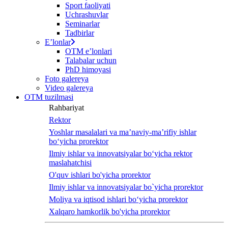
Sport faoliyati
Uchrashuvlar
Seminarlar
Tadbirlar
Eʼlonlar
OTM eʼlonlari
Talabalar uchun
PhD himoyasi
Foto galereya
Video galereya
OTM tuzilmasi
Rahbariyat
Rektor
Yoshlar masalalari va ma’naviy-ma’rifiy ishlar
bo‘yicha prorektor
Ilmiy ishlar va innovatsiyalar bo‘yicha rektor
maslahatchisi
O'quv ishlari bo'yicha prorektor
Ilmiy ishlar va innovatsiyalar bo`yicha prorektor
Moliya va iqtisod ishlari bo‘yicha prorektor
Xalqaro hamkorlik bo'yicha prorektor