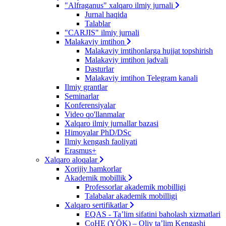
"Alfraganus" xalqaro ilmiy jurnali
Jurnal haqida
Talablar
"CARJIS" ilmiy jurnali
Malakaviy imtihon
Malakaviy imtihonlarga hujjat topshirish
Malakaviy imtihon jadvali
Dasturlar
Malakaviy imtihon Telegram kanali
Ilmiy grantlar
Seminarlar
Konferensiyalar
Video qo'llanmalar
Xalqaro ilmiy jurnallar bazasi
Himoyalar PhD/DSc
Ilmiy kengash faoliyati
Erasmus+
Xalqaro aloqalar
Xorijiy hamkorlar
Akademik mobillik
Professorlar akademik mobilligi
Talabalar akademik mobilligi
Xalqaro sertifikatlar
EQAS - Ta’lim sifatini baholash xizmatlari
CoHE (YÖK) – Oliy ta’lim Kengashi