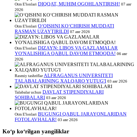
DIQQAT, MUHIM OGOHLANTIRISH!
Otm E'lonlari
07 авг
2026
O‘QISHNI KO‘CHIRISH MUDDATI
Otm E'lonlari
RASMAN UZAYTIRILDI
07 авг 2026
DIZAYN: LIBOS VA GAZLAMALAR
Otm E'lonlari
YO'NALISHIGA QABUL DAVOM ETMOQDA!
06 авг
2026
ALFRAGANUS UNIVERSITETI
Rasmiy tashriflar
TALABALARINING XALQARO YUTUG'I
03 авг 2026
DAVLAT STIPENDIYALARI
Talabalar uchun
SOHIBALARI
03 авг 2026
BUGUNGI QABUL JARAYONLARIDAN
Otm E'lonlari
FOTOLAVHALAR!
03 авг 2026
Koʻp koʻrilgan yangiliklar