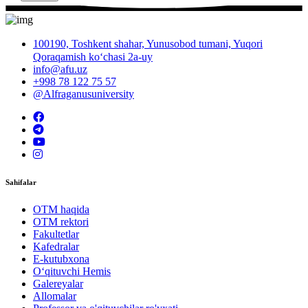
100190, Toshkent shahar, Yunusobod tumani, Yuqori
Qoraqamish ko‘chasi 2a-uy
info@afu.uz
+998 78 122 75 57
@Alfraganusuniversity
Sahifalar
OTM haqida
OTM rektori
Fakultetlar
Kafedralar
E-kutubxona
O‘qituvchi Hemis
Galereyalar
Allomalar