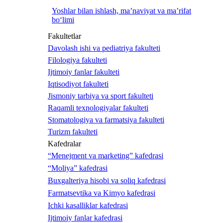
Yoshlar bilan ishlash, ma’naviyat va ma’rifat
bo‘limi
Fakultetlar
Davolash ishi va pediatriya fakulteti
Filologiya fakulteti
Ijtimoiy fanlar fakulteti
Iqtisodiyot fakulteti
Jismoniy tarbiya va sport fakulteti
Raqamli texnologiyalar fakulteti
Stomatologiya va farmatsiya fakulteti
Turizm fakulteti
Kafedralar
“Menejment va marketing” kafedrasi
“Moliya” kafedrasi
Buxgalteriya hisobi va soliq kafedrasi
Farmatsevtika va Kimyo kafedrasi
Ichki kasalliklar kafedrasi
Ijtimoiy fanlar kafedrasi