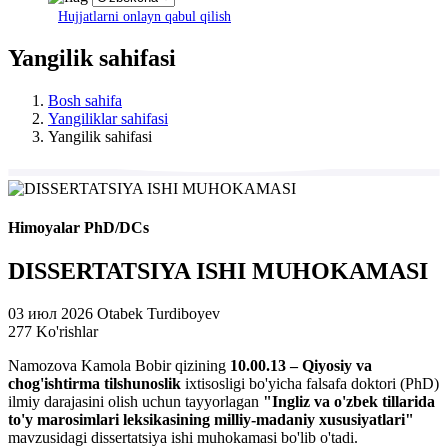
Hujjatlarni onlayn qabul qilish
Yangilik sahifasi
Bosh sahifa
Yangiliklar sahifasi
Yangilik sahifasi
Himoyalar PhD/DCs
DISSERTATSIYA ISHI MUHOKAMASI
03 июл 2026
Otabek Turdiboyev
277 Ko'rishlar
Namozova Kamola Bobir qizining
10.00.13 – Qiyosiy va
chog'ishtirma tilshunoslik
ixtisosligi bo'yicha falsafa doktori (PhD)
ilmiy darajasini olish uchun tayyorlagan
"Ingliz va o'zbek tillarida
to'y marosimlari leksikasining milliy-madaniy xususiyatlari"
mavzusidagi dissertatsiya ishi muhokamasi bo'lib o'tadi.