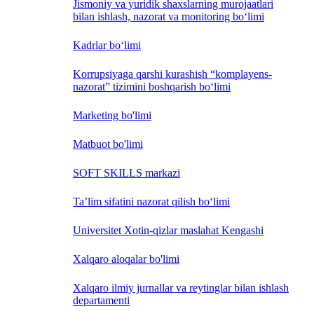
Jismoniy va yuridik shaxslarning murojaatlari
bilan ishlash, nazorat va monitoring bo‘limi
Kadrlar bo‘limi
Korrupsiyaga qarshi kurashish “komplayens-
nazorat” tizimini boshqarish bo‘limi
Marketing bo'limi
Matbuot bo'limi
SOFT SKILLS markazi
Ta’lim sifatini nazorat qilish bo‘limi
Universitet Xotin-qizlar maslahat Kengashi
Xalqaro aloqalar bo'limi
Xalqaro ilmiy jurnallar va reytinglar bilan ishlash
departamenti