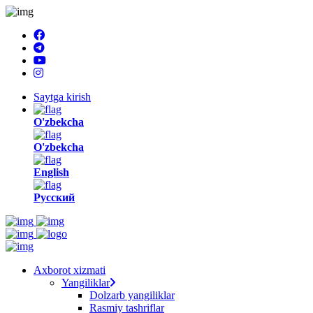
Saytga kirish
O'zbekcha
O'zbekcha
English
Русский
Axborot xizmati
Yangiliklar
Dolzarb yangiliklar
Rasmiy tashriflar