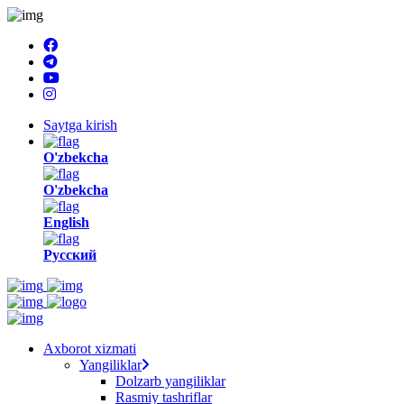
Saytga kirish
O'zbekcha
O'zbekcha
English
Русский
Axborot xizmati
Yangiliklar
Dolzarb yangiliklar
Rasmiy tashriflar