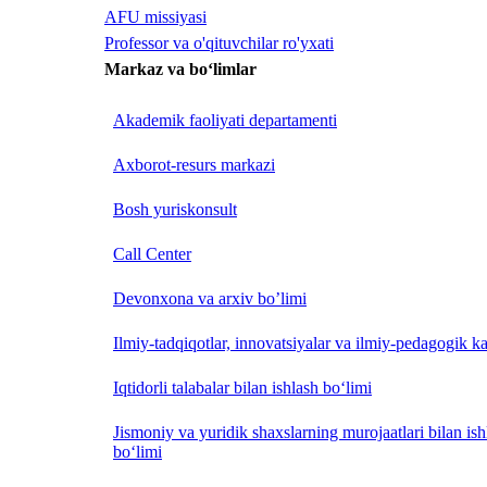
AFU missiyasi
Professor va o'qituvchilar ro'yxati
Markaz va bo‘limlar
Akademik faoliyati departamenti
Axborot-resurs markazi
Bosh yuriskonsult
Call Center
Devonxona va arxiv bo’limi
Ilmiy-tadqiqotlar, innovatsiyalar va ilmiy-pedagogik ka
Iqtidorli talabalar bilan ishlash bo‘limi
Jismoniy va yuridik shaxslarning murojaatlari bilan is
bo‘limi