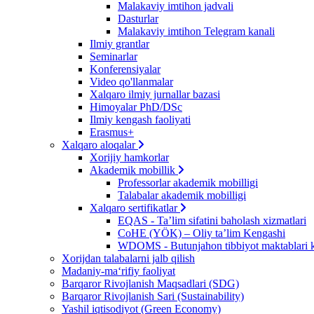
Malakaviy imtihon jadvali
Dasturlar
Malakaviy imtihon Telegram kanali
Ilmiy grantlar
Seminarlar
Konferensiyalar
Video qo'llanmalar
Xalqaro ilmiy jurnallar bazasi
Himoyalar PhD/DSc
Ilmiy kengash faoliyati
Erasmus+
Xalqaro aloqalar
Xorijiy hamkorlar
Akademik mobillik
Professorlar akademik mobilligi
Talabalar akademik mobilligi
Xalqaro sertifikatlar
EQAS - Ta’lim sifatini baholash xizmatlari
CoHE (YÖK) – Oliy ta’lim Kengashi
WDOMS - Butunjahon tibbiyot maktablari k
Xorijdan talabalarni jalb qilish
Madaniy-ma‘rifiy faoliyat
Barqaror Rivojlanish Maqsadlari (SDG)
Barqaror Rivojlanish Sari (Sustainability)
Yashil iqtisodiyot (Green Economy)