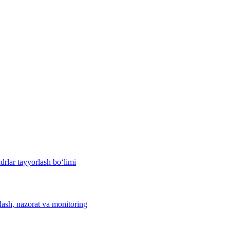
drlar tayyorlash bo‘limi
hlash, nazorat va monitoring