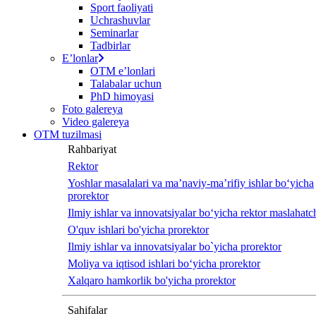
Sport faoliyati
Uchrashuvlar
Seminarlar
Tadbirlar
Eʼlonlar
OTM eʼlonlari
Talabalar uchun
PhD himoyasi
Foto galereya
Video galereya
OTM tuzilmasi
Rahbariyat
Rektor
Yoshlar masalalari va ma’naviy-ma’rifiy ishlar bo‘yicha
prorektor
Ilmiy ishlar va innovatsiyalar bo‘yicha rektor maslahatch
O'quv ishlari bo'yicha prorektor
Ilmiy ishlar va innovatsiyalar bo`yicha prorektor
Moliya va iqtisod ishlari bo‘yicha prorektor
Xalqaro hamkorlik bo'yicha prorektor
Sahifalar