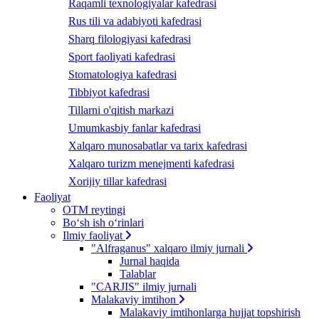
Raqamli texnologiyalar kafedrasi
Rus tili va adabiyoti kafedrasi
Sharq filologiyasi kafedrasi
Sport faoliyati kafedrasi
Stomatologiya kafedrasi
Tibbiyot kafedrasi
Tillarni o'qitish markazi
Umumkasbiy fanlar kafedrasi
Xalqaro munosabatlar va tarix kafedrasi
Xalqaro turizm menejmenti kafedrasi
Xorijiy tillar kafedrasi
Faoliyat
OTM reytingi
Bo‘sh ish o‘rinlari
Ilmiy faoliyat
"Alfraganus" xalqaro ilmiy jurnali
Jurnal haqida
Talablar
"CARJIS" ilmiy jurnali
Malakaviy imtihon
Malakaviy imtihonlarga hujjat topshirish