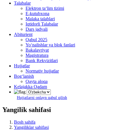
Talabalar
Elektron ta‘lim tizimi
E-kutubxona
Malaka talablari
Iqtidorli Talabalar
Dars jadvali
Abiturient
Qabul 2025
Yo‘nalishlar va blok fanlari
Bakalavriyat
Magistratura
Bank Rekvizitlari
Hujjatlar
Normativ hujjatlar
Bog‘lanish
Qayta aloqa
Kelajakka Qadam
Hujjatlarni onlayn qabul qilish
Yangilik sahifasi
Bosh sahifa
Yangiliklar sahifasi