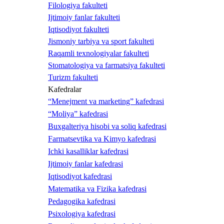
Filologiya fakulteti
Ijtimoiy fanlar fakulteti
Iqtisodiyot fakulteti
Jismoniy tarbiya va sport fakulteti
Raqamli texnologiyalar fakulteti
Stomatologiya va farmatsiya fakulteti
Turizm fakulteti
Kafedralar
“Menejment va marketing” kafedrasi
“Moliya” kafedrasi
Buxgalteriya hisobi va soliq kafedrasi
Farmatsevtika va Kimyo kafedrasi
Ichki kasalliklar kafedrasi
Ijtimoiy fanlar kafedrasi
Iqtisodiyot kafedrasi
Matematika va Fizika kafedrasi
Pedagogika kafedrasi
Psixologiya kafedrasi