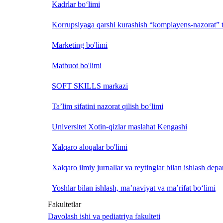
Kadrlar bo‘limi
Korrupsiyaga qarshi kurashish “komplayens-nazorat” t
Marketing bo'limi
Matbuot bo'limi
SOFT SKILLS markazi
Ta’lim sifatini nazorat qilish bo‘limi
Universitet Xotin-qizlar maslahat Kengashi
Xalqaro aloqalar bo'limi
Xalqaro ilmiy jurnallar va reytinglar bilan ishlash depa
Yoshlar bilan ishlash, ma’naviyat va ma’rifat bo‘limi
Fakultetlar
Davolash ishi va pediatriya fakulteti