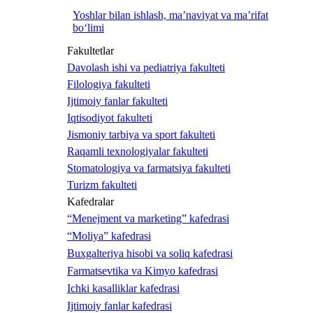
Yoshlar bilan ishlash, ma’naviyat va ma’rifat
bo‘limi
Fakultetlar
Davolash ishi va pediatriya fakulteti
Filologiya fakulteti
Ijtimoiy fanlar fakulteti
Iqtisodiyot fakulteti
Jismoniy tarbiya va sport fakulteti
Raqamli texnologiyalar fakulteti
Stomatologiya va farmatsiya fakulteti
Turizm fakulteti
Kafedralar
“Menejment va marketing” kafedrasi
“Moliya” kafedrasi
Buxgalteriya hisobi va soliq kafedrasi
Farmatsevtika va Kimyo kafedrasi
Ichki kasalliklar kafedrasi
Ijtimoiy fanlar kafedrasi