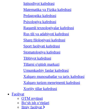
Iqtisodiyot kafedrasi
Matematika va Fizika kafedrasi
Pedagogika kafedrasi
Psixologiya kafedrasi
Raqamli texnologiyalar kafedrasi
Rus tili va adabiyoti kafedrasi
Sharq filologiyasi kafedrasi
Sport faoliyati kafedrasi
Stomatologiya kafedrasi
Tibbiyot kafedrasi
Tillarni o'qitish markazi
Umumkasbiy fanlar kafedrasi
Xalqaro munosabatlar va tarix kafedrasi
Xalqaro turizm menejmenti kafedrasi
Xorijiy tillar kafedrasi
Faoliyat
OTM reytingi
Bo‘sh ish o‘rinlari
Ilmiy faoliyat