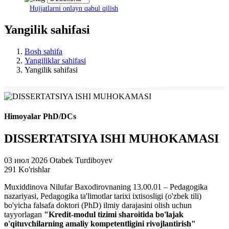
Hujjatlarni onlayn qabul qilish
Yangilik sahifasi
Bosh sahifa
Yangiliklar sahifasi
Yangilik sahifasi
Himoyalar PhD/DCs
DISSERTATSIYA ISHI MUHOKAMASI
03 июл 2026
Otabek Turdiboyev
291 Ko'rishlar
Muxiddinova Nilufar Baxodirovnaning 13.00.01 – Pedagogika
nazariyasi, Pedagogika ta'limotlar tarixi ixtisosligi (o'zbek tili)
bo'yicha falsafa doktori (PhD) ilmiy darajasini olish uchun
tayyorlagan
"Kredit-modul tizimi sharoitida bo'lajak
o'qituvchilarning amaliy kompetentligini rivojlantirish"