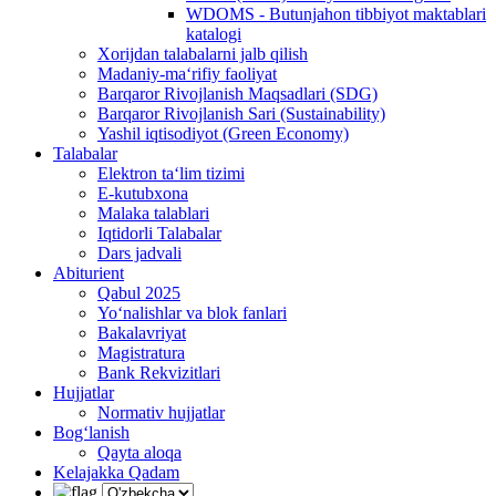
WDOMS - Butunjahon tibbiyot maktablari
katalogi
Xorijdan talabalarni jalb qilish
Madaniy-ma‘rifiy faoliyat
Barqaror Rivojlanish Maqsadlari (SDG)
Barqaror Rivojlanish Sari (Sustainability)
Yashil iqtisodiyot (Green Economy)
Talabalar
Elektron ta‘lim tizimi
E-kutubxona
Malaka talablari
Iqtidorli Talabalar
Dars jadvali
Abiturient
Qabul 2025
Yo‘nalishlar va blok fanlari
Bakalavriyat
Magistratura
Bank Rekvizitlari
Hujjatlar
Normativ hujjatlar
Bog‘lanish
Qayta aloqa
Kelajakka Qadam