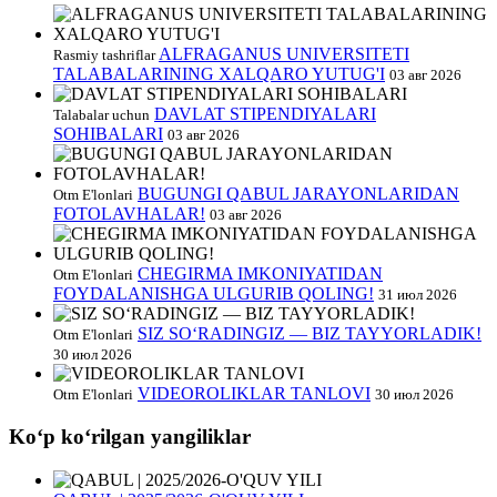
ALFRAGANUS UNIVERSITETI
Rasmiy tashriflar
TALABALARINING XALQARO YUTUG'I
03 авг 2026
DAVLAT STIPENDIYALARI
Talabalar uchun
SOHIBALARI
03 авг 2026
BUGUNGI QABUL JARAYONLARIDAN
Otm E'lonlari
FOTOLAVHALAR!
03 авг 2026
CHEGIRMA IMKONIYATIDAN
Otm E'lonlari
FOYDALANISHGA ULGURIB QOLING!
31 июл 2026
SIZ SO‘RADINGIZ — BIZ TAYYORLADIK!
Otm E'lonlari
30 июл 2026
VIDEOROLIKLAR TANLOVI
Otm E'lonlari
30 июл 2026
Koʻp koʻrilgan yangiliklar