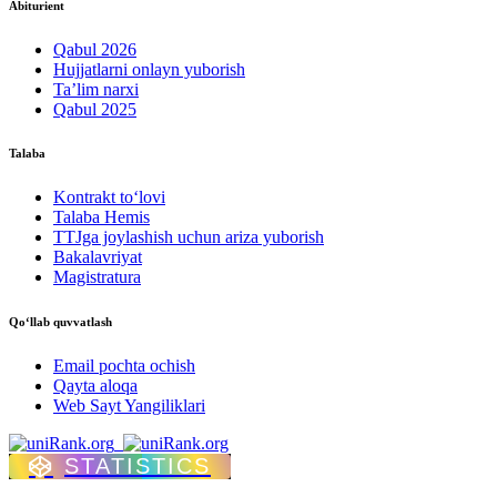
Abiturient
Qabul 2026
Hujjatlarni onlayn yuborish
Ta’lim narxi
Qabul 2025
Talaba
Kontrakt to‘lovі
Talaba Hemis
TTJga joylashish uchun ariza yuborish
Bakalavriyat
Magistratura
Qo‘llab quvvatlash
Email pochta ochish
Qayta aloqa
Web Sayt Yangiliklari
STATISTICS