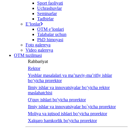
Sport faoliyati
Uchrashuvlar
Seminarlar
Tadbirlar
Eʼlonlar
OTM eʼlonlari
Talabalar uchun
PhD himoyasi
Foto galereya
Video galereya
OTM tuzilmasi
Rahbariyat
Rektor
Yoshlar masalalari va ma’naviy-ma’rifiy ishlar
bo‘yicha prorektor
Ilmiy ishlar va innovatsiyalar bo‘yicha rektor
maslahatchisi
O'quv ishlari bo'yicha prorektor
Ilmiy ishlar va innovatsiyalar bo`yicha prorektor
Moliya va iqtisod ishlari bo‘yicha prorektor
Xalqaro hamkorlik bo'yicha prorektor