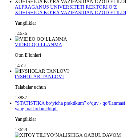
ALFRAGANUS UNIVERSITETI REKTORI O‘Z
XOHISHIGA KO‘RA VAZIFASIDAN OZOD ETILDI
Yangiliklar
14636
VIDEO QO’LLANMA
Otm E'lonlari
14551
INSHOLAR TANLOVI
Talabalar uchun
13887
”STATISTIKA bo‘yicha praktikum” o‘quv - qo‘llanmasi
yangi nashrdan chiqdi
Yangiliklar
13659