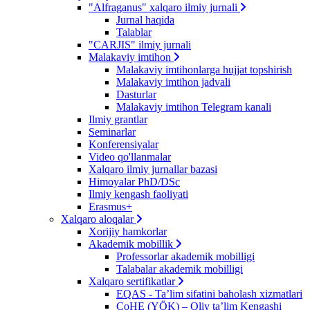
"Alfraganus" xalqaro ilmiy jurnali
Jurnal haqida
Talablar
"CARJIS" ilmiy jurnali
Malakaviy imtihon
Malakaviy imtihonlarga hujjat topshirish
Malakaviy imtihon jadvali
Dasturlar
Malakaviy imtihon Telegram kanali
Ilmiy grantlar
Seminarlar
Konferensiyalar
Video qo'llanmalar
Xalqaro ilmiy jurnallar bazasi
Himoyalar PhD/DSc
Ilmiy kengash faoliyati
Erasmus+
Xalqaro aloqalar
Xorijiy hamkorlar
Akademik mobillik
Professorlar akademik mobilligi
Talabalar akademik mobilligi
Xalqaro sertifikatlar
EQAS - Ta’lim sifatini baholash xizmatlari
CoHE (YÖK) – Oliy ta’lim Kengashi