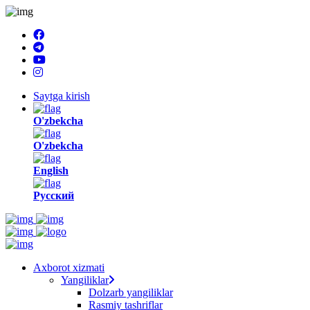
Saytga kirish
O'zbekcha
O'zbekcha
English
Русский
Axborot xizmati
Yangiliklar
Dolzarb yangiliklar
Rasmiy tashriflar