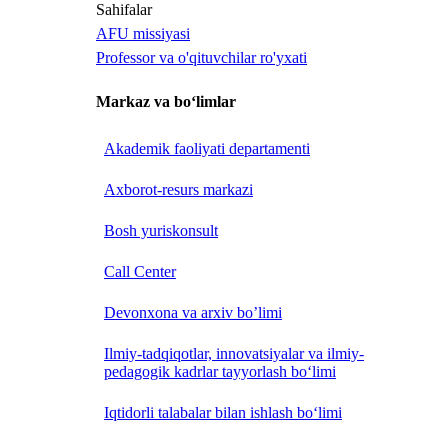
Sahifalar
AFU missiyasi
Professor va o'qituvchilar ro'yxati
Markaz va bo‘limlar
Akademik faoliyati departamenti
Axborot-resurs markazi
Bosh yuriskonsult
Call Center
Devonxona va arxiv bo’limi
Ilmiy-tadqiqotlar, innovatsiyalar va ilmiy-
pedagogik kadrlar tayyorlash bo‘limi
Iqtidorli talabalar bilan ishlash bo‘limi