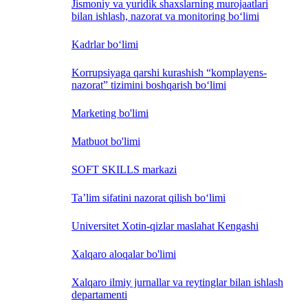
Jismoniy va yuridik shaxslarning murojaatlari
bilan ishlash, nazorat va monitoring bo‘limi
Kadrlar bo‘limi
Korrupsiyaga qarshi kurashish “komplayens-
nazorat” tizimini boshqarish bo‘limi
Marketing bo'limi
Matbuot bo'limi
SOFT SKILLS markazi
Ta’lim sifatini nazorat qilish bo‘limi
Universitet Xotin-qizlar maslahat Kengashi
Xalqaro aloqalar bo'limi
Xalqaro ilmiy jurnallar va reytinglar bilan ishlash
departamenti