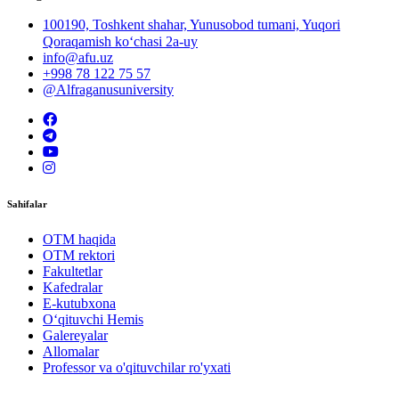
100190, Toshkent shahar, Yunusobod tumani, Yuqori
Qoraqamish ko‘chasi 2a-uy
info@afu.uz
+998 78 122 75 57
@Alfraganusuniversity
Sahifalar
OTM haqida
OTM rektori
Fakultetlar
Kafedralar
E-kutubxona
O‘qituvchi Hemis
Galereyalar
Allomalar
Professor va o'qituvchilar ro'yxati