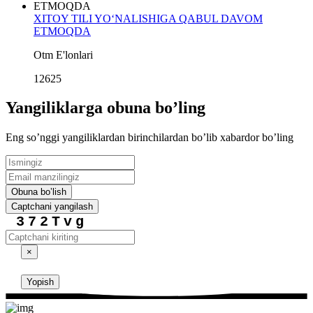
XITOY TILI YO‘NALISHIGA QABUL DAVOM
ETMOQDA
Otm E'lonlari
12625
Yangiliklarga obuna boʼling
Eng soʼnggi yangiliklardan birinchilardan boʼlib xabardor boʼling
Obuna boʼlish
Captchani yangilash
372Tvg
×
Yopish