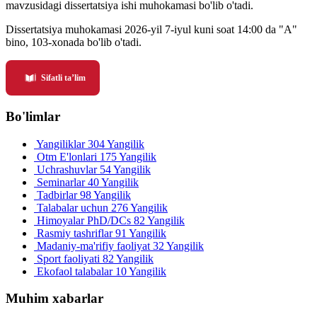
mavzusidagi dissertatsiya ishi muhokamasi bo'lib o'tadi.
Dissertatsiya muhokamasi 2026-yil 7-iyul kuni soat 14:00 da "A"
bino, 103-xonada bo'lib o'tadi.
Sifatli ta’lim
Bo'limlar
Yangiliklar
304 Yangilik
Otm E'lonlari
175 Yangilik
Uchrashuvlar
54 Yangilik
Seminarlar
40 Yangilik
Tadbirlar
98 Yangilik
Talabalar uchun
276 Yangilik
Himoyalar PhD/DCs
82 Yangilik
Rasmiy tashriflar
91 Yangilik
Madaniy-ma'rifiy faoliyat
32 Yangilik
Sport faoliyati
82 Yangilik
Ekofaol talabalar
10 Yangilik
Muhim xabarlar