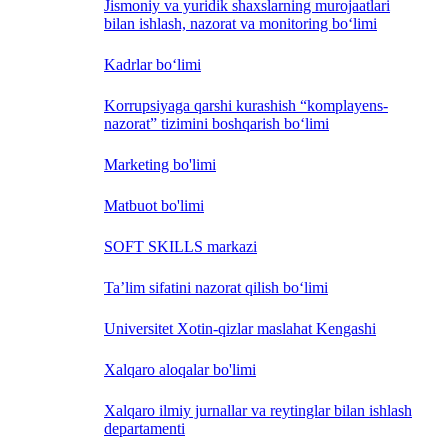
Jismoniy va yuridik shaxslarning murojaatlari
bilan ishlash, nazorat va monitoring bo‘limi
Kadrlar bo‘limi
Korrupsiyaga qarshi kurashish “komplayens-
nazorat” tizimini boshqarish bo‘limi
Marketing bo'limi
Matbuot bo'limi
SOFT SKILLS markazi
Ta’lim sifatini nazorat qilish bo‘limi
Universitet Xotin-qizlar maslahat Kengashi
Xalqaro aloqalar bo'limi
Xalqaro ilmiy jurnallar va reytinglar bilan ishlash
departamenti