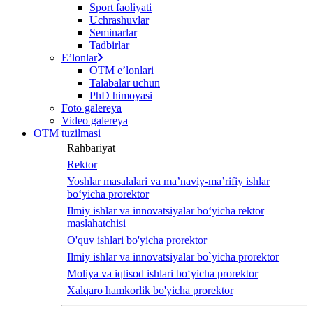
Sport faoliyati
screen
Uchrashuvlar
reader
Seminarlar
to
Tadbirlar
help
Eʼlonlar
you
OTM eʼlonlari
navigate
Talabalar uchun
and
PhD himoyasi
interact
Foto galereya
with
Video galereya
the
OTM tuzilmasi
content.
Rahbariyat
Rektor
Yoshlar masalalari va ma’naviy-ma’rifiy ishlar
bo‘yicha prorektor
Ilmiy ishlar va innovatsiyalar bo‘yicha rektor
maslahatchisi
O'quv ishlari bo'yicha prorektor
Ilmiy ishlar va innovatsiyalar bo`yicha prorektor
Moliya va iqtisod ishlari bo‘yicha prorektor
Xalqaro hamkorlik bo'yicha prorektor