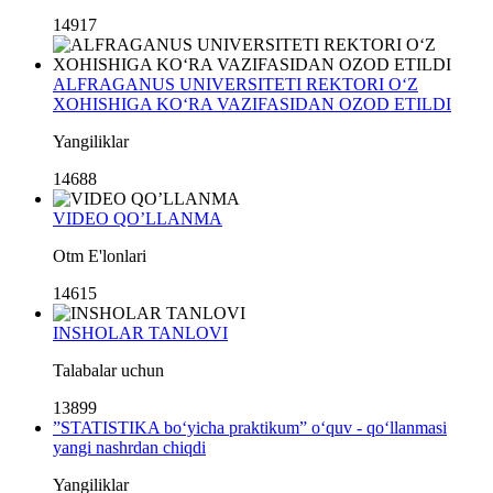
14917
ALFRAGANUS UNIVERSITETI REKTORI O‘Z
XOHISHIGA KO‘RA VAZIFASIDAN OZOD ETILDI
Yangiliklar
14688
VIDEO QO’LLANMA
Otm E'lonlari
14615
INSHOLAR TANLOVI
Talabalar uchun
13899
”STATISTIKA bo‘yicha praktikum” o‘quv - qo‘llanmasi
yangi nashrdan chiqdi
Yangiliklar