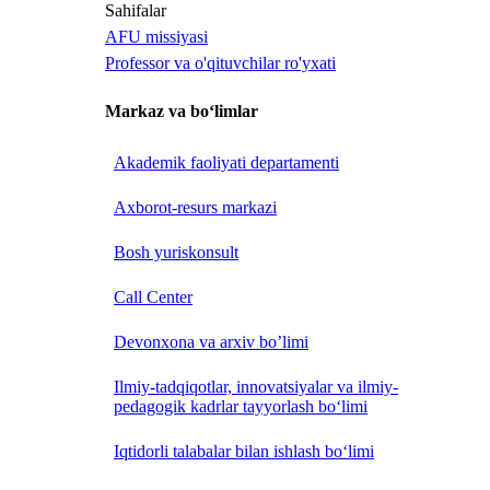
Sahifalar
AFU missiyasi
Professor va o'qituvchilar ro'yxati
Markaz va bo‘limlar
Akademik faoliyati departamenti
Axborot-resurs markazi
Bosh yuriskonsult
Call Center
Devonxona va arxiv bo’limi
Ilmiy-tadqiqotlar, innovatsiyalar va ilmiy-
pedagogik kadrlar tayyorlash bo‘limi
Iqtidorli talabalar bilan ishlash bo‘limi