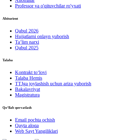
Allomalar
Professor va o'qituvchilar ro'yxati
Abiturient
Qabul 2026
Hujjatlarni onlayn yuborish
Ta’lim narxi
Qabul 2025
Talaba
Kontrakt to‘lovі
Talaba Hemis
TTJga joylashish uchun ariza yuborish
Bakalavriyat
Magistratura
Qo‘llab quvvatlash
Email pochta ochish
Qayta aloqa
Web Sayt Yangiliklari