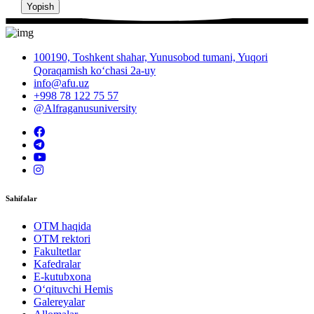
Yopish
100190, Toshkent shahar, Yunusobod tumani, Yuqori
Qoraqamish ko‘chasi 2a-uy
info@afu.uz
+998 78 122 75 57
@Alfraganusuniversity
Sahifalar
OTM haqida
OTM rektori
Fakultetlar
Kafedralar
E-kutubxona
O‘qituvchi Hemis
Galereyalar