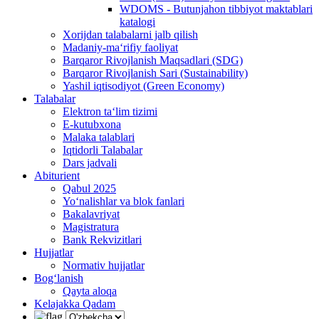
WDOMS - Butunjahon tibbiyot maktablari
katalogi
Xorijdan talabalarni jalb qilish
Madaniy-ma‘rifiy faoliyat
Barqaror Rivojlanish Maqsadlari (SDG)
Barqaror Rivojlanish Sari (Sustainability)
Yashil iqtisodiyot (Green Economy)
Talabalar
Elektron ta‘lim tizimi
E-kutubxona
Malaka talablari
Iqtidorli Talabalar
Dars jadvali
Abiturient
Qabul 2025
Yo‘nalishlar va blok fanlari
Bakalavriyat
Magistratura
Bank Rekvizitlari
Hujjatlar
Normativ hujjatlar
Bog‘lanish
Qayta aloqa
Kelajakka Qadam