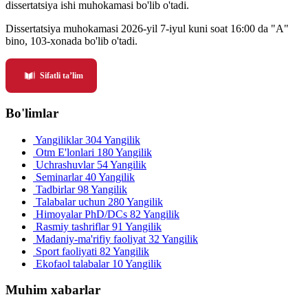
dissertatsiya ishi muhokamasi bo'lib o'tadi.
Dissertatsiya muhokamasi 2026-yil 7-iyul kuni soat 16:00 da "A"
bino, 103-xonada bo'lib o'tadi.
Sifatli ta’lim
Bo'limlar
Yangiliklar
304 Yangilik
Otm E'lonlari
180 Yangilik
Uchrashuvlar
54 Yangilik
Seminarlar
40 Yangilik
Tadbirlar
98 Yangilik
Talabalar uchun
280 Yangilik
Himoyalar PhD/DCs
82 Yangilik
Rasmiy tashriflar
91 Yangilik
Madaniy-ma'rifiy faoliyat
32 Yangilik
Sport faoliyati
82 Yangilik
Ekofaol talabalar
10 Yangilik
Muhim xabarlar