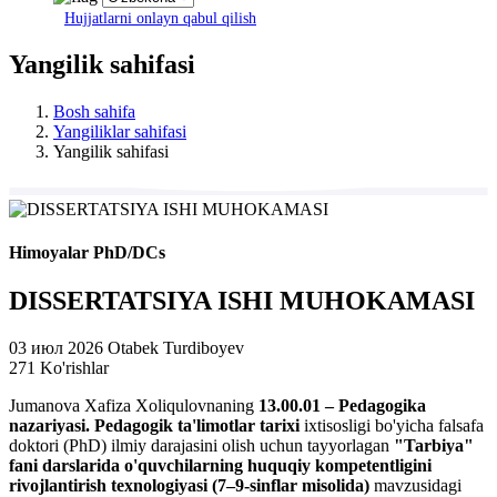
Hujjatlarni onlayn qabul qilish
Yangilik sahifasi
Bosh sahifa
Yangiliklar sahifasi
Yangilik sahifasi
Himoyalar PhD/DCs
DISSERTATSIYA ISHI MUHOKAMASI
03 июл 2026
Otabek Turdiboyev
271 Ko'rishlar
Jumanova Xafiza Xoliqulovnaning
13.00.01 – Pedagogika
nazariyasi. Pedagogik ta'limotlar tarixi
ixtisosligi bo'yicha falsafa
doktori (PhD) ilmiy darajasini olish uchun tayyorlagan
"Tarbiya"
fani darslarida o'quvchilarning huquqiy kompetentligini
rivojlantirish texnologiyasi (7–9-sinflar misolida)
mavzusidagi