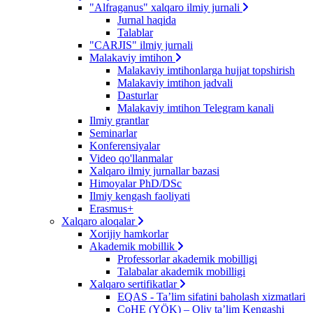
"Alfraganus" xalqaro ilmiy jurnali
Jurnal haqida
Talablar
"CARJIS" ilmiy jurnali
Malakaviy imtihon
Malakaviy imtihonlarga hujjat topshirish
Malakaviy imtihon jadvali
Dasturlar
Malakaviy imtihon Telegram kanali
Ilmiy grantlar
Seminarlar
Konferensiyalar
Video qo'llanmalar
Xalqaro ilmiy jurnallar bazasi
Himoyalar PhD/DSc
Ilmiy kengash faoliyati
Erasmus+
Xalqaro aloqalar
Xorijiy hamkorlar
Akademik mobillik
Professorlar akademik mobilligi
Talabalar akademik mobilligi
Xalqaro sertifikatlar
EQAS - Ta’lim sifatini baholash xizmatlari
CoHE (YÖK) – Oliy ta’lim Kengashi