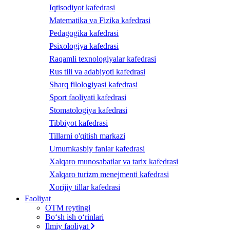
Iqtisodiyot kafedrasi
Matematika va Fizika kafedrasi
Pedagogika kafedrasi
Psixologiya kafedrasi
Raqamli texnologiyalar kafedrasi
Rus tili va adabiyoti kafedrasi
Sharq filologiyasi kafedrasi
Sport faoliyati kafedrasi
Stomatologiya kafedrasi
Tibbiyot kafedrasi
Tillarni o'qitish markazi
Umumkasbiy fanlar kafedrasi
Xalqaro munosabatlar va tarix kafedrasi
Xalqaro turizm menejmenti kafedrasi
Xorijiy tillar kafedrasi
Faoliyat
OTM reytingi
Bo‘sh ish o‘rinlari
Ilmiy faoliyat