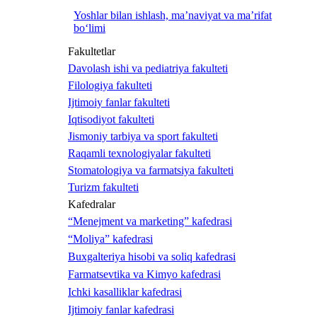
Yoshlar bilan ishlash, ma’naviyat va ma’rifat
bo‘limi
Fakultetlar
Davolash ishi va pediatriya fakulteti
Filologiya fakulteti
Ijtimoiy fanlar fakulteti
Iqtisodiyot fakulteti
Jismoniy tarbiya va sport fakulteti
Raqamli texnologiyalar fakulteti
Stomatologiya va farmatsiya fakulteti
Turizm fakulteti
Kafedralar
“Menejment va marketing” kafedrasi
“Moliya” kafedrasi
Buxgalteriya hisobi va soliq kafedrasi
Farmatsevtika va Kimyo kafedrasi
Ichki kasalliklar kafedrasi
Ijtimoiy fanlar kafedrasi