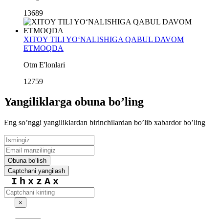
13689
XITOY TILI YO‘NALISHIGA QABUL DAVOM
ETMOQDA
Otm E'lonlari
12759
Yangiliklarga obuna boʼling
Eng soʼnggi yangiliklardan birinchilardan boʼlib xabardor boʼling
Obuna boʼlish
Captchani yangilash
IhxzAx
×