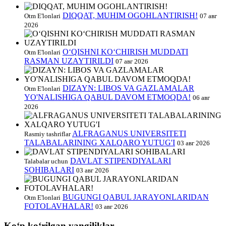
DIQQAT, MUHIM OGOHLANTIRISH!
Otm E'lonlari
07 авг
2026
O‘QISHNI KO‘CHIRISH MUDDATI
Otm E'lonlari
RASMAN UZAYTIRILDI
07 авг 2026
DIZAYN: LIBOS VA GAZLAMALAR
Otm E'lonlari
YO'NALISHIGA QABUL DAVOM ETMOQDA!
06 авг
2026
ALFRAGANUS UNIVERSITETI
Rasmiy tashriflar
TALABALARINING XALQARO YUTUG'I
03 авг 2026
DAVLAT STIPENDIYALARI
Talabalar uchun
SOHIBALARI
03 авг 2026
BUGUNGI QABUL JARAYONLARIDAN
Otm E'lonlari
FOTOLAVHALAR!
03 авг 2026
Koʻp koʻrilgan yangiliklar