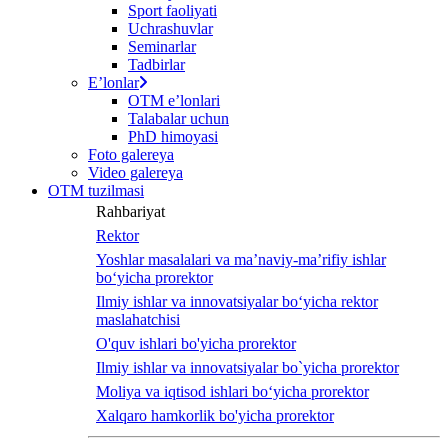
Sport faoliyati
Uchrashuvlar
Seminarlar
Tadbirlar
Eʼlonlar
OTM eʼlonlari
Talabalar uchun
PhD himoyasi
Foto galereya
Video galereya
OTM tuzilmasi
Rahbariyat
Rektor
Yoshlar masalalari va ma’naviy-ma’rifiy ishlar
bo‘yicha prorektor
Ilmiy ishlar va innovatsiyalar bo‘yicha rektor
maslahatchisi
O'quv ishlari bo'yicha prorektor
Ilmiy ishlar va innovatsiyalar bo`yicha prorektor
Moliya va iqtisod ishlari bo‘yicha prorektor
Xalqaro hamkorlik bo'yicha prorektor