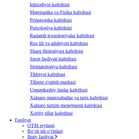
Iqtisodiyot kafedrasi
Matematika va Fizika kafedrasi
Pedagogika kafedrasi
Psixologiya kafedrasi
Raqamli texnologiyalar kafedrasi
Rus tili va adabiyoti kafedrasi
Sharq filologiyasi kafedrasi
Sport faoliyati kafedrasi
Stomatologiya kafedrasi
Tibbiyot kafedrasi
Tillarni o'qitish markazi
Umumkasbiy fanlar kafedrasi
Xalqaro munosabatlar va tarix kafedrasi
Xalqaro turizm menejmenti kafedrasi
Xorijiy tillar kafedrasi
Faoliyat
OTM reytingi
Bo‘sh ish o‘rinlari
Ilmiy faoliyat