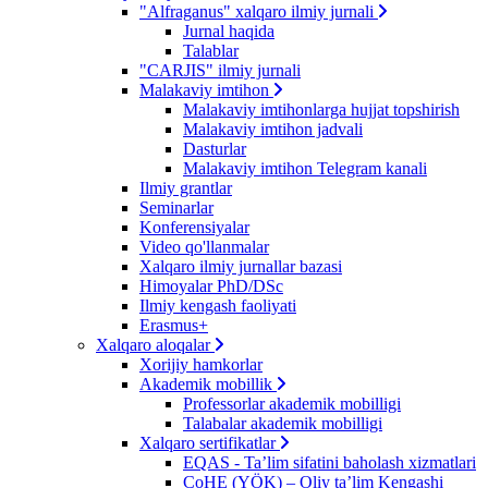
"Alfraganus" xalqaro ilmiy jurnali
Jurnal haqida
Talablar
"CARJIS" ilmiy jurnali
Malakaviy imtihon
Malakaviy imtihonlarga hujjat topshirish
Malakaviy imtihon jadvali
Dasturlar
Malakaviy imtihon Telegram kanali
Ilmiy grantlar
Seminarlar
Konferensiyalar
Video qo'llanmalar
Xalqaro ilmiy jurnallar bazasi
Himoyalar PhD/DSc
Ilmiy kengash faoliyati
Erasmus+
Xalqaro aloqalar
Xorijiy hamkorlar
Akademik mobillik
Professorlar akademik mobilligi
Talabalar akademik mobilligi
Xalqaro sertifikatlar
EQAS - Ta’lim sifatini baholash xizmatlari
CoHE (YÖK) – Oliy ta’lim Kengashi