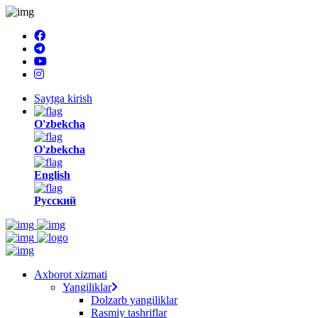
Saytga kirish
O'zbekcha
O'zbekcha
English
Русский
Axborot xizmati
Yangiliklar
Dolzarb yangiliklar
Rasmiy tashriflar