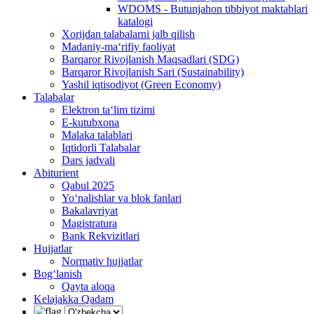
WDOMS - Butunjahon tibbiyot maktablari
katalogi
Xorijdan talabalarni jalb qilish
Madaniy-ma‘rifiy faoliyat
Barqaror Rivojlanish Maqsadlari (SDG)
Barqaror Rivojlanish Sari (Sustainability)
Yashil iqtisodiyot (Green Economy)
Talabalar
Elektron ta‘lim tizimi
E-kutubxona
Malaka talablari
Iqtidorli Talabalar
Dars jadvali
Abiturient
Qabul 2025
Yo‘nalishlar va blok fanlari
Bakalavriyat
Magistratura
Bank Rekvizitlari
Hujjatlar
Normativ hujjatlar
Bog‘lanish
Qayta aloqa
Kelajakka Qadam