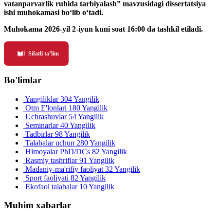
vatanparvarlik ruhida tarbiyalash” mavzusidagi dissertatsiya
ishi muhokamasi bo‘lib o‘tadi.
Muhokama 2026-yil 2-iyun kuni soat 16:00 da tashkil etiladi.
Sifatli ta’lim
Bo'limlar
Yangiliklar
304 Yangilik
Otm E'lonlari
180 Yangilik
Uchrashuvlar
54 Yangilik
Seminarlar
40 Yangilik
Tadbirlar
98 Yangilik
Talabalar uchun
280 Yangilik
Himoyalar PhD/DCs
82 Yangilik
Rasmiy tashriflar
91 Yangilik
Madaniy-ma'rifiy faoliyat
32 Yangilik
Sport faoliyati
82 Yangilik
Ekofaol talabalar
10 Yangilik
Muhim xabarlar