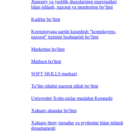
Jismoniy va yuridik shaxslarning murojaatlari
bilan ishlash, nazorat va monitoring bo‘limi
Kadrlar bo‘limi
Korrupsiyaga qarshi kurashish “komplayens-
nazorat” tizimini boshqarish bo‘limi
Marketing bo'limi
Matbuot bo'limi
SOFT SKILLS markazi
Ta’lim sifatini nazorat qilish bo‘limi
Universitet Xotin-qizlar maslahat Kengashi
Xalqaro aloqalar bo'limi
Xalqaro ilmiy jurnallar va reytinglar bilan ishlash
departamenti