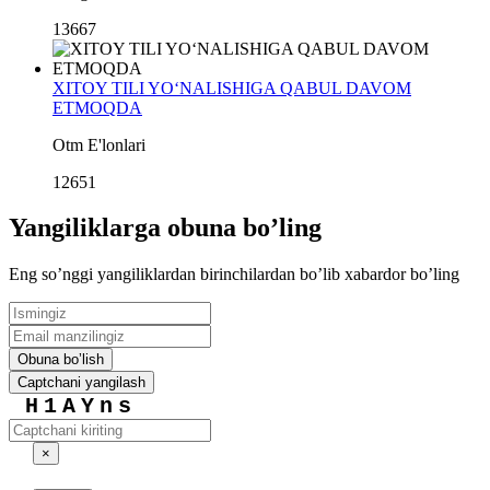
13667
XITOY TILI YO‘NALISHIGA QABUL DAVOM
ETMOQDA
Otm E'lonlari
12651
Yangiliklarga obuna boʼling
Eng soʼnggi yangiliklardan birinchilardan boʼlib xabardor boʼling
Obuna boʼlish
Captchani yangilash
H1AYns
×