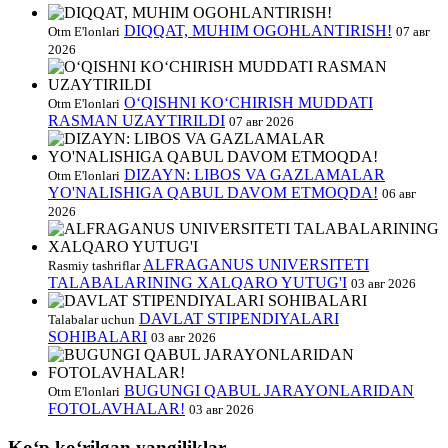
DIQQAT, MUHIM OGOHLANTIRISH!
Otm E'lonlari
07 авг
2026
O‘QISHNI KO‘CHIRISH MUDDATI
Otm E'lonlari
RASMAN UZAYTIRILDI
07 авг 2026
DIZAYN: LIBOS VA GAZLAMALAR
Otm E'lonlari
YO'NALISHIGA QABUL DAVOM ETMOQDA!
06 авг
2026
ALFRAGANUS UNIVERSITETI
Rasmiy tashriflar
TALABALARINING XALQARO YUTUG'I
03 авг 2026
DAVLAT STIPENDIYALARI
Talabalar uchun
SOHIBALARI
03 авг 2026
BUGUNGI QABUL JARAYONLARIDAN
Otm E'lonlari
FOTOLAVHALAR!
03 авг 2026
Koʻp koʻrilgan yangiliklar