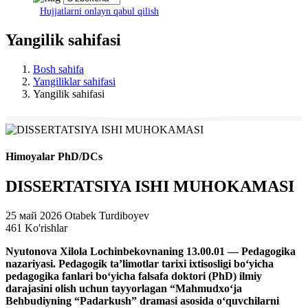
Hujjatlarni onlayn qabul qilish
Yangilik sahifasi
Bosh sahifa
Yangiliklar sahifasi
Yangilik sahifasi
Himoyalar PhD/DCs
DISSERTATSIYA ISHI MUHOKAMASI
25 май 2026
Otabek Turdiboyev
461 Ko'rishlar
Nyutonova Xilola Lochinbekovnaning 13.00.01 — Pedagogika
nazariyasi. Pedagogik ta’limotlar tarixi ixtisosligi bo‘yicha
pedagogika fanlari bo‘yicha falsafa doktori (PhD) ilmiy
darajasini olish uchun tayyorlagan “Mahmudxo‘ja
Behbudiyning “Padarkush” dramasi asosida o‘quvchilarni