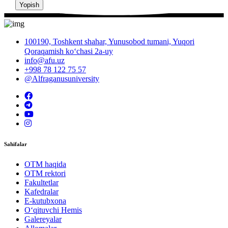
Yopish
100190, Toshkent shahar, Yunusobod tumani, Yuqori
Qoraqamish ko‘chasi 2a-uy
info@afu.uz
+998 78 122 75 57
@Alfraganusuniversity
Sahifalar
OTM haqida
OTM rektori
Fakultetlar
Kafedralar
E-kutubxona
O‘qituvchi Hemis
Galereyalar