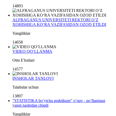
14893
ALFRAGANUS UNIVERSITETI REKTORI O‘Z
XOHISHIGA KO‘RA VAZIFASIDAN OZOD ETILDI
Yangiliklar
14658
VIDEO QO’LLANMA
Otm E'lonlari
14577
INSHOLAR TANLOVI
Talabalar uchun
13897
”STATISTIKA bo‘yicha praktikum” o‘quv - qo‘llanmasi
yangi nashrdan chiqdi
Yangiliklar