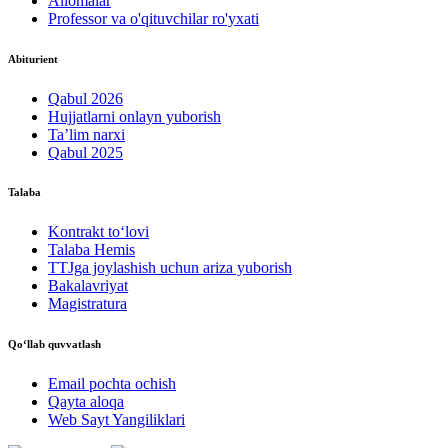
Allomalar
Professor va o'qituvchilar ro'yxati
Abiturient
Qabul 2026
Hujjatlarni onlayn yuborish
Ta’lim narxi
Qabul 2025
Talaba
Kontrakt to‘lovі
Talaba Hemis
TTJga joylashish uchun ariza yuborish
Bakalavriyat
Magistratura
Qo‘llab quvvatlash
Email pochta ochish
Qayta aloqa
Web Sayt Yangiliklari