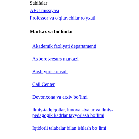
Sahifalar
AFU missiyasi
Professor va o'qituvchilar ro'yxati
Markaz va bo‘limlar
Akademik faoliyati departamenti
Axborot-resurs markazi
Bosh yuriskonsult
Call Center
Devonxona va arxiv bo’limi
Ilmiy-tadqiqotlar, innovatsiyalar va ilmiy-
pedagogik kadrlar tayyorlash bo‘limi
Iqtidorli talabalar bilan ishlash bo‘limi