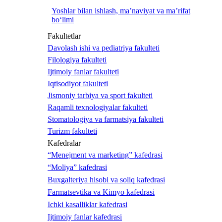
Yoshlar bilan ishlash, ma’naviyat va ma’rifat
bo‘limi
Fakultetlar
Davolash ishi va pediatriya fakulteti
Filologiya fakulteti
Ijtimoiy fanlar fakulteti
Iqtisodiyot fakulteti
Jismoniy tarbiya va sport fakulteti
Raqamli texnologiyalar fakulteti
Stomatologiya va farmatsiya fakulteti
Turizm fakulteti
Kafedralar
“Menejment va marketing” kafedrasi
“Moliya” kafedrasi
Buxgalteriya hisobi va soliq kafedrasi
Farmatsevtika va Kimyo kafedrasi
Ichki kasalliklar kafedrasi
Ijtimoiy fanlar kafedrasi