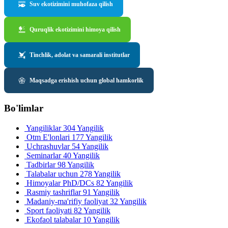
Suv ekotizimini muhofaza qilish
Quruqlik ekotizimini himoya qilish
Tinchlik, adolat va samarali institutlar
Maqsadga erishish uchun global hamkorlik
Bo'limlar
Yangiliklar
304 Yangilik
Otm E'lonlari
177 Yangilik
Uchrashuvlar
54 Yangilik
Seminarlar
40 Yangilik
Tadbirlar
98 Yangilik
Talabalar uchun
278 Yangilik
Himoyalar PhD/DCs
82 Yangilik
Rasmiy tashriflar
91 Yangilik
Madaniy-ma'rifiy faoliyat
32 Yangilik
Sport faoliyati
82 Yangilik
Ekofaol talabalar
10 Yangilik