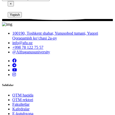
×
Yopish
100190, Toshkent shahar, Yunusobod tumani, Yuqori
Qoraqamish ko‘chasi 2a-uy
info@afu.uz
+998 78 122 75 57
@Alfraganusuniversity
Sahifalar
OTM haqida
OTM rektori
Fakultetlar
Kafedralar
E-kutubxona