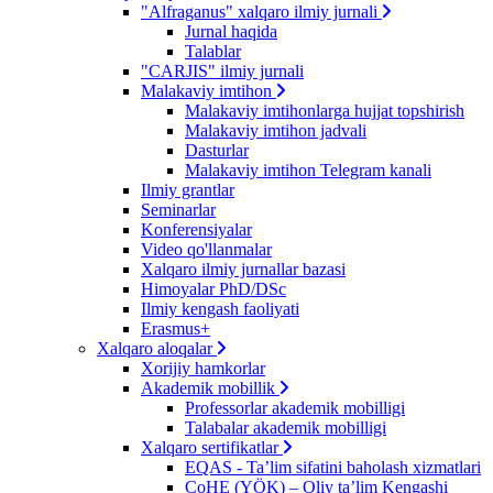
"Alfraganus" xalqaro ilmiy jurnali
Jurnal haqida
Talablar
"CARJIS" ilmiy jurnali
Malakaviy imtihon
Malakaviy imtihonlarga hujjat topshirish
Malakaviy imtihon jadvali
Dasturlar
Malakaviy imtihon Telegram kanali
Ilmiy grantlar
Seminarlar
Konferensiyalar
Video qo'llanmalar
Xalqaro ilmiy jurnallar bazasi
Himoyalar PhD/DSc
Ilmiy kengash faoliyati
Erasmus+
Xalqaro aloqalar
Xorijiy hamkorlar
Akademik mobillik
Professorlar akademik mobilligi
Talabalar akademik mobilligi
Xalqaro sertifikatlar
EQAS - Ta’lim sifatini baholash xizmatlari
CoHE (YÖK) – Oliy ta’lim Kengashi