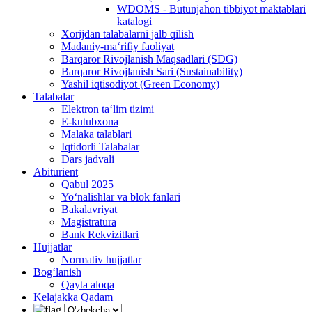
WDOMS - Butunjahon tibbiyot maktablari
katalogi
Xorijdan talabalarni jalb qilish
Madaniy-ma‘rifiy faoliyat
Barqaror Rivojlanish Maqsadlari (SDG)
Barqaror Rivojlanish Sari (Sustainability)
Yashil iqtisodiyot (Green Economy)
Talabalar
Elektron ta‘lim tizimi
E-kutubxona
Malaka talablari
Iqtidorli Talabalar
Dars jadvali
Abiturient
Qabul 2025
Yo‘nalishlar va blok fanlari
Bakalavriyat
Magistratura
Bank Rekvizitlari
Hujjatlar
Normativ hujjatlar
Bog‘lanish
Qayta aloqa
Kelajakka Qadam