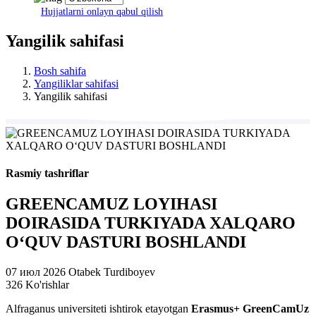
Hujjatlarni onlayn qabul qilish
Yangilik sahifasi
Bosh sahifa
Yangiliklar sahifasi
Yangilik sahifasi
Rasmiy tashriflar
GREENCAMUZ LOYIHASI
DOIRASIDA TURKIYADA XALQARO
O‘QUV DASTURI BOSHLANDI
07 июл 2026
Otabek Turdiboyev
326 Ko'rishlar
Alfraganus universiteti ishtirok etayotgan
Erasmus+ GreenCamUz