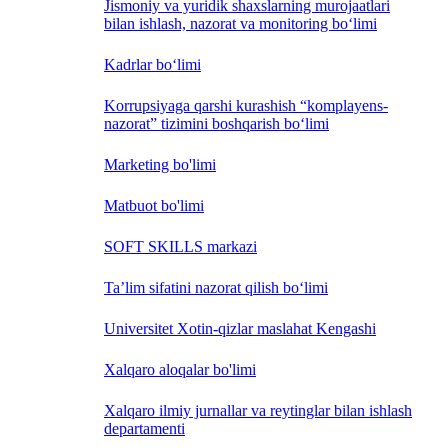
Jismoniy va yuridik shaxslarning murojaatlari
bilan ishlash, nazorat va monitoring bo‘limi
Kadrlar bo‘limi
Korrupsiyaga qarshi kurashish “komplayens-
nazorat” tizimini boshqarish bo‘limi
Marketing bo'limi
Matbuot bo'limi
SOFT SKILLS markazi
Ta’lim sifatini nazorat qilish bo‘limi
Universitet Xotin-qizlar maslahat Kengashi
Xalqaro aloqalar bo'limi
Xalqaro ilmiy jurnallar va reytinglar bilan ishlash
departamenti