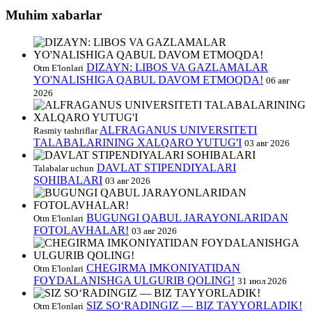
Muhim xabarlar
DIZAYN: LIBOS VA GAZLAMALAR
Otm E'lonlari
YO'NALISHIGA QABUL DAVOM ETMOQDA!
06 авг
2026
ALFRAGANUS UNIVERSITETI
Rasmiy tashriflar
TALABALARINING XALQARO YUTUG'I
03 авг 2026
DAVLAT STIPENDIYALARI
Talabalar uchun
SOHIBALARI
03 авг 2026
BUGUNGI QABUL JARAYONLARIDAN
Otm E'lonlari
FOTOLAVHALAR!
03 авг 2026
CHEGIRMA IMKONIYATIDAN
Otm E'lonlari
FOYDALANISHGA ULGURIB QOLING!
31 июл 2026
SIZ SO‘RADINGIZ — BIZ TAYYORLADIK!
Otm E'lonlari