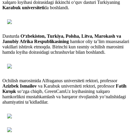
xalqaro loyihasi doirasidagi ikkinchi o‘quv dasturi Turkiyaning
Karabuk universiteti
da boshlandi.
Dasturda
O‘zbekiston, Turkiya, Polsha, Litva, Marokash va
Janubiy Afrika Respublikasining
hamkor oliy ta’lim muassasalari
vakillari ishtirok etmoqda. Birinchi kun rasmiy ochilish marosimi
hamda loyiha doirasidagi uchrashuvlar bilan boshlandi.
Ochilish marosimida Alfraganus universiteti rektori, professor
Azizbek Ismailov
va Karabuk universiteti rektori, professor
Fatih
Kırışık
so‘zga chiqib, GreenCamUz loyihasining xalqaro
hamkorlikni mustahkamlash va barqaror rivojlanish yo‘nalishidagi
ahamiyatini ta’kidladilar.