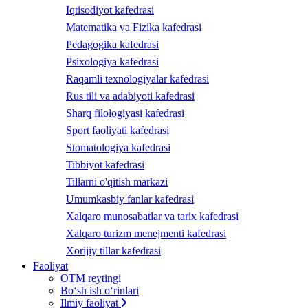
Iqtisodiyot kafedrasi
Matematika va Fizika kafedrasi
Pedagogika kafedrasi
Psixologiya kafedrasi
Raqamli texnologiyalar kafedrasi
Rus tili va adabiyoti kafedrasi
Sharq filologiyasi kafedrasi
Sport faoliyati kafedrasi
Stomatologiya kafedrasi
Tibbiyot kafedrasi
Tillarni o'qitish markazi
Umumkasbiy fanlar kafedrasi
Xalqaro munosabatlar va tarix kafedrasi
Xalqaro turizm menejmenti kafedrasi
Xorijiy tillar kafedrasi
Faoliyat
OTM reytingi
Bo‘sh ish o‘rinlari
Ilmiy faoliyat