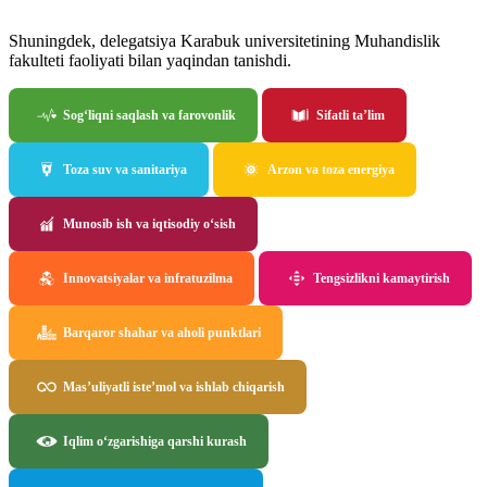
Shuningdek, delegatsiya Karabuk universitetining Muhandislik
fakulteti faoliyati bilan yaqindan tanishdi.
Sog‘liqni saqlash va farovonlik
Sifatli ta’lim
Toza suv va sanitariya
Arzon va toza energiya
Munosib ish va iqtisodiy o‘sish
Innovatsiyalar va infratuzilma
Tengsizlikni kamaytirish
Barqaror shahar va aholi punktlari
Mas’uliyatli iste’mol va ishlab chiqarish
Iqlim o‘zgarishiga qarshi kurash