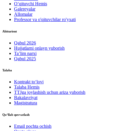
O‘qituvchi Hemis
Galereyalar
Allomalar
Professor va o'qituvchilar ro'yxati
Abiturient
Qabul 2026
Hujjatlarni onlayn yuborish
Ta’lim narxi
Qabul 2025
Talaba
Kontrakt to‘lovі
Talaba Hemis
TTJga joylashish uchun ariza yuborish
Bakalavriyat
Magistratura
Qo‘llab quvvatlash
Email pochta ochish