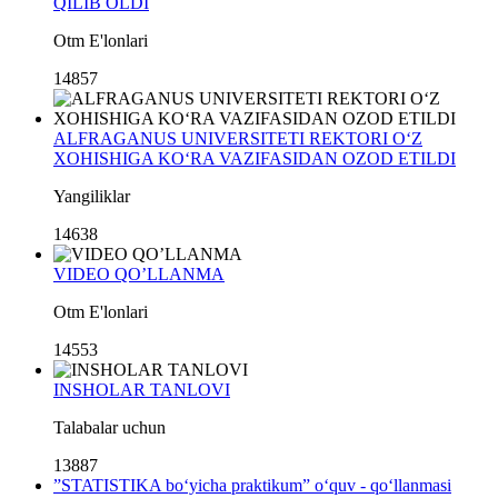
QILIB OLDI
Otm E'lonlari
14857
ALFRAGANUS UNIVERSITETI REKTORI O‘Z
XOHISHIGA KO‘RA VAZIFASIDAN OZOD ETILDI
Yangiliklar
14638
VIDEO QO’LLANMA
Otm E'lonlari
14553
INSHOLAR TANLOVI
Talabalar uchun
13887
”STATISTIKA bo‘yicha praktikum” o‘quv - qo‘llanmasi