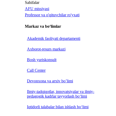
Sahifalar
AFU missiyasi
Professor va o'qituvchilar ro'yxati
Markaz va bo‘limlar
Akademik faoliyati departamenti
Axborot-resurs markazi
Bosh yuriskonsult
Call Center
Devonxona va arxiv bo’limi
Ilmiy-tadqiqotlar, innovatsiyalar va ilmiy-
pedagogik kadrlar tayyorlash bo‘limi
Iqtidorli talabalar bilan ishlash bo‘limi