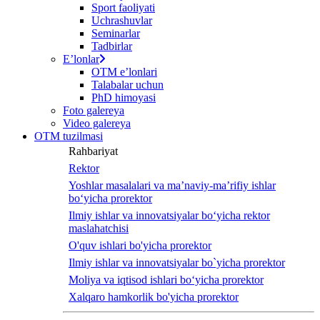
Sport faoliyati
screen
Uchrashuvlar
reader
Seminarlar
to
Tadbirlar
help
Eʼlonlar
you
OTM eʼlonlari
navigate
Talabalar uchun
and
PhD himoyasi
interact
Foto galereya
with
Video galereya
the
OTM tuzilmasi
content.
Rahbariyat
Rektor
Yoshlar masalalari va ma’naviy-ma’rifiy ishlar
bo‘yicha prorektor
Ilmiy ishlar va innovatsiyalar bo‘yicha rektor
maslahatchisi
O'quv ishlari bo'yicha prorektor
Ilmiy ishlar va innovatsiyalar bo`yicha prorektor
Moliya va iqtisod ishlari bo‘yicha prorektor
Xalqaro hamkorlik bo'yicha prorektor