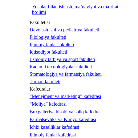
Yoshlar bilan ishlash, ma’naviyat va ma’rifat
bo‘limi
Fakultetlar
Davolash ishi va pediatriya fakulteti
Filologiya fakulteti
Ijtimoiy fanlar fakulteti
Iqtisodiyot fakulteti
Jismoniy tarbiya va sport fakulteti
Raqamli texnologiyalar fakulteti
Stomatologiya va farmatsiya fakulteti
Turizm fakulteti
Kafedralar
“Menejment va marketing” kafedrasi
“Moliya” kafedrasi
Buxgalteriya hisobi va soliq kafedrasi
Farmatsevtika va Kimyo kafedrasi
Ichki kasalliklar kafedrasi
Ijtimoiy fanlar kafedrasi