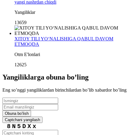
yangi nashrdan chiqdi
Yangiliklar
13659
XITOY TILI YO‘NALISHIGA QABUL DAVOM
ETMOQDA
Otm E'lonlari
12625
Yangiliklarga obuna boʼling
Eng soʼnggi yangiliklardan birinchilardan boʼlib xabardor boʼling
Obuna boʼlish
Captchani yangilash
8N5DXx