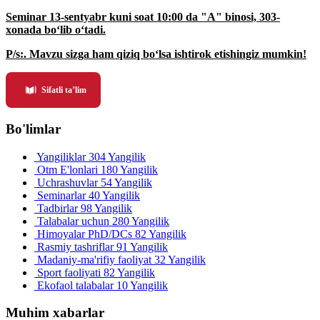
Seminar 13-sentyabr kuni soat 10:00 da "A" binosi, 303-
xonada bo‘lib o‘tadi.
P/s:. Mavzu sizga ham qiziq bo‘lsa ishtirok etishingiz mumkin!
Sifatli ta’lim
Bo'limlar
Yangiliklar
304 Yangilik
Otm E'lonlari
180 Yangilik
Uchrashuvlar
54 Yangilik
Seminarlar
40 Yangilik
Tadbirlar
98 Yangilik
Talabalar uchun
280 Yangilik
Himoyalar PhD/DCs
82 Yangilik
Rasmiy tashriflar
91 Yangilik
Madaniy-ma'rifiy faoliyat
32 Yangilik
Sport faoliyati
82 Yangilik
Ekofaol talabalar
10 Yangilik
Muhim xabarlar