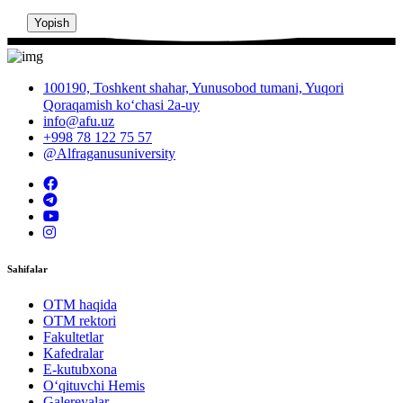
Yopish
100190, Toshkent shahar, Yunusobod tumani, Yuqori
Qoraqamish ko‘chasi 2a-uy
info@afu.uz
+998 78 122 75 57
@Alfraganusuniversity
Sahifalar
OTM haqida
OTM rektori
Fakultetlar
Kafedralar
E-kutubxona
O‘qituvchi Hemis
Galereyalar