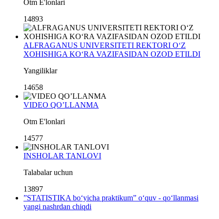
Otm E'lonlari
14893
ALFRAGANUS UNIVERSITETI REKTORI O‘Z
XOHISHIGA KO‘RA VAZIFASIDAN OZOD ETILDI
Yangiliklar
14658
VIDEO QO’LLANMA
Otm E'lonlari
14577
INSHOLAR TANLOVI
Talabalar uchun
13897
”STATISTIKA bo‘yicha praktikum” o‘quv - qo‘llanmasi
yangi nashrdan chiqdi