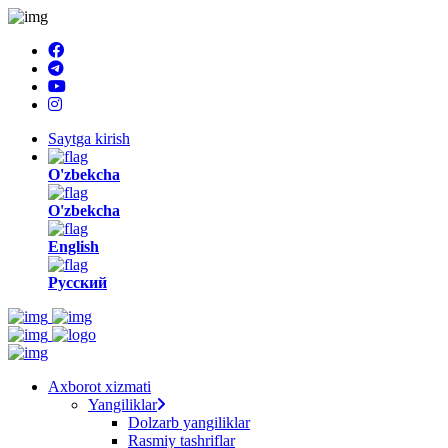
Saytga kirish
O'zbekcha
O'zbekcha
English
Русский
Axborot xizmati
Yangiliklar
Dolzarb yangiliklar
Rasmiy tashriflar