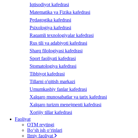
Iqtisodiyot kafedrasi
Matematika va Fizika kafedrasi
Pedagogika kafedrasi
Psixologiya kafedrasi
Raqamli texnologiyalar kafedrasi
Rus tili va adabiyoti kafedrasi
Sharq filologiyasi kafedrasi
Sport faoliyati kafedrasi
Stomatologiya kafedrasi
Tibbiyot kafedrasi
Tillarni o'qitish markazi
Umumkasbiy fanlar kafedrasi
Xalqaro munosabatlar va tarix kafedrasi
Xalqaro turizm menejmenti kafedrasi
Xorijiy tillar kafedrasi
Faoliyat
OTM reytingi
Bo‘sh ish o‘rinlari
Ilmiy faoliyat