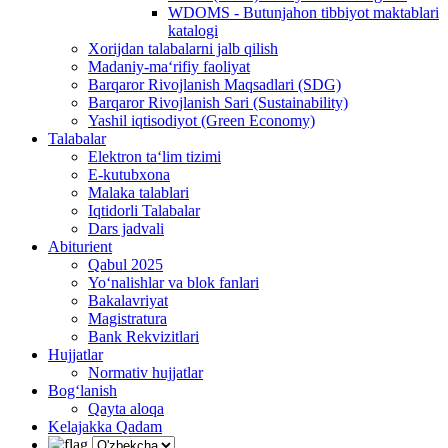
WDOMS - Butunjahon tibbiyot maktablari
katalogi
Xorijdan talabalarni jalb qilish
Madaniy-ma‘rifiy faoliyat
Barqaror Rivojlanish Maqsadlari (SDG)
Barqaror Rivojlanish Sari (Sustainability)
Yashil iqtisodiyot (Green Economy)
Talabalar
Elektron ta‘lim tizimi
E-kutubxona
Malaka talablari
Iqtidorli Talabalar
Dars jadvali
Abiturient
Qabul 2025
Yo‘nalishlar va blok fanlari
Bakalavriyat
Magistratura
Bank Rekvizitlari
Hujjatlar
Normativ hujjatlar
Bog‘lanish
Qayta aloqa
Kelajakka Qadam