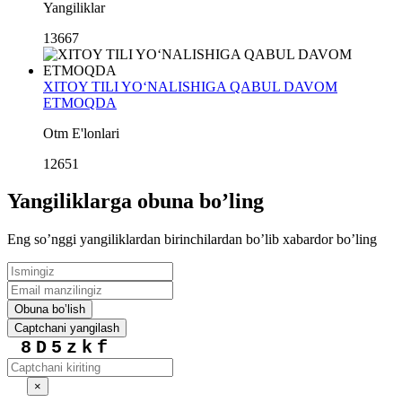
Yangiliklar
13667
XITOY TILI YO‘NALISHIGA QABUL DAVOM
ETMOQDA
Otm E'lonlari
12651
Yangiliklarga obuna boʼling
Eng soʼnggi yangiliklardan birinchilardan boʼlib xabardor boʼling
Obuna boʼlish
Captchani yangilash
8D5zkf
×