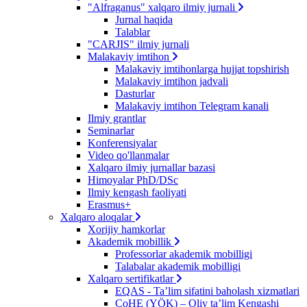
"Alfraganus" xalqaro ilmiy jurnali
Jurnal haqida
Talablar
"CARJIS" ilmiy jurnali
Malakaviy imtihon
Malakaviy imtihonlarga hujjat topshirish
Malakaviy imtihon jadvali
Dasturlar
Malakaviy imtihon Telegram kanali
Ilmiy grantlar
Seminarlar
Konferensiyalar
Video qo'llanmalar
Xalqaro ilmiy jurnallar bazasi
Himoyalar PhD/DSc
Ilmiy kengash faoliyati
Erasmus+
Xalqaro aloqalar
Xorijiy hamkorlar
Akademik mobillik
Professorlar akademik mobilligi
Talabalar akademik mobilligi
Xalqaro sertifikatlar
EQAS - Ta’lim sifatini baholash xizmatlari
CoHE (YÖK) – Oliy ta’lim Kengashi