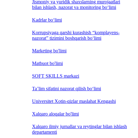
Jismoniy va yuridik shaxslarning murojaatlari
bilan ishlash, nazorat va monitoring bo‘limi
Kadrlar bo‘limi
Korrupsiyaga qarshi kurashish “komplayens-
nazorat” tizimini boshqarish bo‘limi
Marketing bo'limi
Matbuot bo'limi
SOFT SKILLS markazi
Ta’lim sifatini nazorat qilish bo‘limi
Universitet Xotin-qizlar maslahat Kengashi
Xalqaro aloqalar bo'limi
Xalqaro ilmiy jurnallar va reytinglar bilan ishlash
departamenti