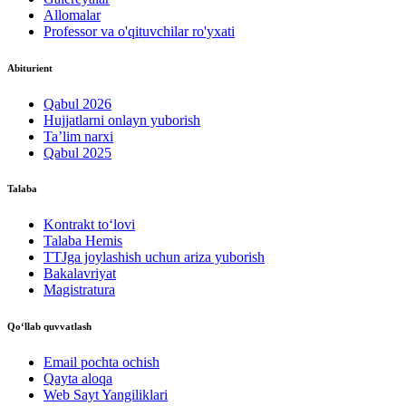
Allomalar
Professor va o'qituvchilar ro'yxati
Abiturient
Qabul 2026
Hujjatlarni onlayn yuborish
Ta’lim narxi
Qabul 2025
Talaba
Kontrakt to‘lovі
Talaba Hemis
TTJga joylashish uchun ariza yuborish
Bakalavriyat
Magistratura
Qo‘llab quvvatlash
Email pochta ochish
Qayta aloqa
Web Sayt Yangiliklari