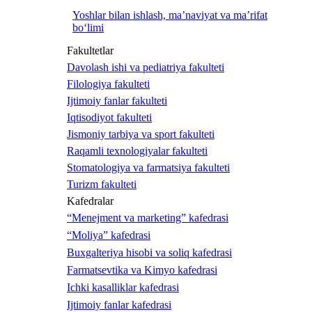
Yoshlar bilan ishlash, ma’naviyat va ma’rifat
bo‘limi
Fakultetlar
Davolash ishi va pediatriya fakulteti
Filologiya fakulteti
Ijtimoiy fanlar fakulteti
Iqtisodiyot fakulteti
Jismoniy tarbiya va sport fakulteti
Raqamli texnologiyalar fakulteti
Stomatologiya va farmatsiya fakulteti
Turizm fakulteti
Kafedralar
“Menejment va marketing” kafedrasi
“Moliya” kafedrasi
Buxgalteriya hisobi va soliq kafedrasi
Farmatsevtika va Kimyo kafedrasi
Ichki kasalliklar kafedrasi
Ijtimoiy fanlar kafedrasi