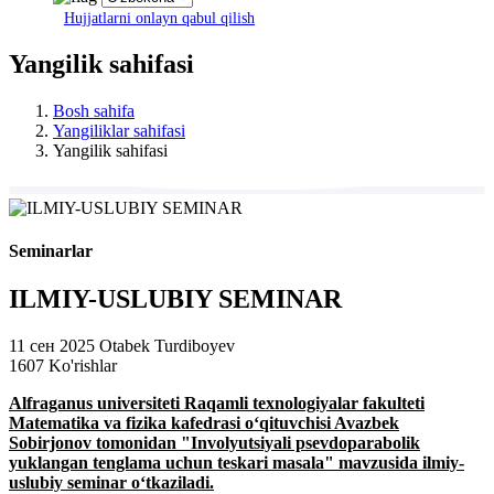
Hujjatlarni onlayn qabul qilish
Yangilik sahifasi
Bosh sahifa
Yangiliklar sahifasi
Yangilik sahifasi
Seminarlar
ILMIY-USLUBIY SEMINAR
11 сен 2025
Otabek Turdiboyev
1607 Ko'rishlar
Alfraganus universiteti Raqamli texnologiyalar fakulteti
Matematika va fizika kafedrasi o‘qituvchisi Avazbek
Sobirjonov tomonidan "Involyutsiyali psevdoparabolik
yuklangan tenglama uchun teskari masala" mavzusida ilmiy-
uslubiy seminar o‘tkaziladi.