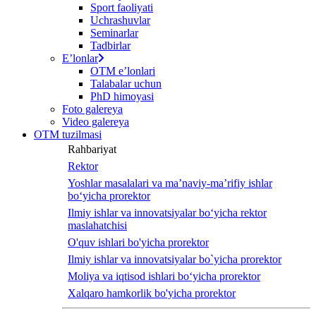
Sport faoliyati
Uchrashuvlar
Seminarlar
Tadbirlar
Eʼlonlar
OTM eʼlonlari
Talabalar uchun
PhD himoyasi
Foto galereya
Video galereya
OTM tuzilmasi
Rahbariyat
Rektor
Yoshlar masalalari va ma’naviy-ma’rifiy ishlar
bo‘yicha prorektor
Ilmiy ishlar va innovatsiyalar bo‘yicha rektor
maslahatchisi
O'quv ishlari bo'yicha prorektor
Ilmiy ishlar va innovatsiyalar bo`yicha prorektor
Moliya va iqtisod ishlari bo‘yicha prorektor
Xalqaro hamkorlik bo'yicha prorektor