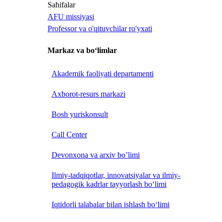
Sahifalar
AFU missiyasi
Professor va o'qituvchilar ro'yxati
Markaz va bo‘limlar
Akademik faoliyati departamenti
Axborot-resurs markazi
Bosh yuriskonsult
Call Center
Devonxona va arxiv bo’limi
Ilmiy-tadqiqotlar, innovatsiyalar va ilmiy-
pedagogik kadrlar tayyorlash bo‘limi
Iqtidorli talabalar bilan ishlash bo‘limi