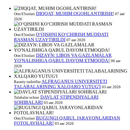
DIQQAT, MUHIM OGOHLANTIRISH!
Otm E'lonlari
07 авг
2026
O‘QISHNI KO‘CHIRISH MUDDATI
Otm E'lonlari
RASMAN UZAYTIRILDI
07 авг 2026
DIZAYN: LIBOS VA GAZLAMALAR
Otm E'lonlari
YO'NALISHIGA QABUL DAVOM ETMOQDA!
06 авг
2026
ALFRAGANUS UNIVERSITETI
Rasmiy tashriflar
TALABALARINING XALQARO YUTUG'I
03 авг 2026
DAVLAT STIPENDIYALARI
Talabalar uchun
SOHIBALARI
03 авг 2026
BUGUNGI QABUL JARAYONLARIDAN
Otm E'lonlari
FOTOLAVHALAR!
03 авг 2026