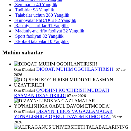
Seminarlar
40 Yangilik
Tadbirlar
98 Yangilik
Talabalar uchun
280 Yangilik
Himoyalar PhD/DCs
82 Yangilik
Rasmiy tashriflar
91 Yangilik
Madaniy-ma'rifiy faoliyat
32 Yangilik
Sport faoliyati
82 Yangilik
Ekofaol talabalar
10 Yangilik
Muhim xabarlar
DIQQAT, MUHIM OGOHLANTIRISH!
Otm E'lonlari
07 авг
2026
O‘QISHNI KO‘CHIRISH MUDDATI
Otm E'lonlari
RASMAN UZAYTIRILDI
07 авг 2026
DIZAYN: LIBOS VA GAZLAMALAR
Otm E'lonlari
YO'NALISHIGA QABUL DAVOM ETMOQDA!
06 авг
2026