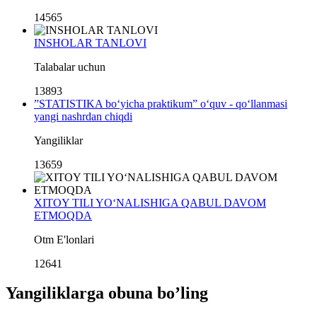
14565
INSHOLAR TANLOVI
Talabalar uchun
13893
”STATISTIKA bo‘yicha praktikum” o‘quv - qo‘llanmasi
yangi nashrdan chiqdi
Yangiliklar
13659
XITOY TILI YO‘NALISHIGA QABUL DAVOM
ETMOQDA
Otm E'lonlari
12641
Yangiliklarga obuna boʼling