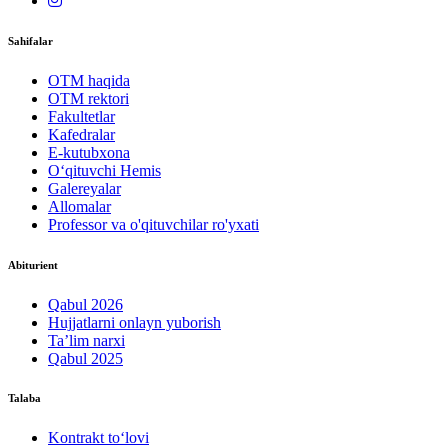
Sahifalar
OTM haqida
OTM rektori
Fakultetlar
Kafedralar
E-kutubxona
O‘qituvchi Hemis
Galereyalar
Allomalar
Professor va o'qituvchilar ro'yxati
Abiturient
Qabul 2026
Hujjatlarni onlayn yuborish
Ta’lim narxi
Qabul 2025
Talaba
Kontrakt to‘lovі