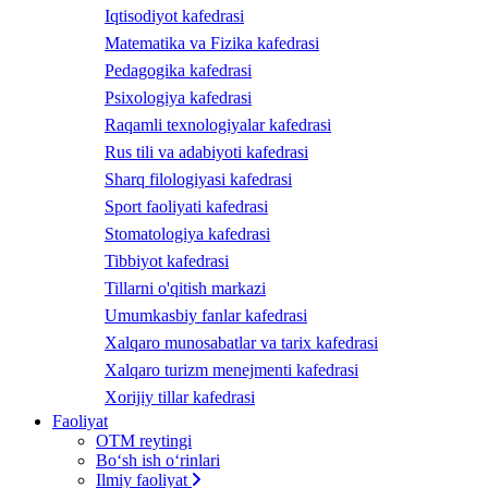
Iqtisodiyot kafedrasi
Matematika va Fizika kafedrasi
Pedagogika kafedrasi
Psixologiya kafedrasi
Raqamli texnologiyalar kafedrasi
Rus tili va adabiyoti kafedrasi
Sharq filologiyasi kafedrasi
Sport faoliyati kafedrasi
Stomatologiya kafedrasi
Tibbiyot kafedrasi
Tillarni o'qitish markazi
Umumkasbiy fanlar kafedrasi
Xalqaro munosabatlar va tarix kafedrasi
Xalqaro turizm menejmenti kafedrasi
Xorijiy tillar kafedrasi
Faoliyat
OTM reytingi
Bo‘sh ish o‘rinlari
Ilmiy faoliyat