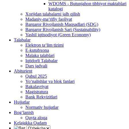
WDOMS - Butunjahon tibbiyot maktablari
katalogi
Xorijdan talabalarni jalb qilish
Madaniy-ma‘rifiy faoliyat
Barqaror Rivojlanish Maqsadlari (SDG)
Barqaror Rivojlanish Sari (Sustainability)
Yashil iqtisodiyot (Green Economy)
Talabalar
Elektron ta‘lim tizimi
E-kutubxona
Malaka talablari
Iqtidorli Talabalar
Dars jadvali
Abiturient
Qabul 2025
Yo‘nalishlar va blok fanlari
Bakalavriyat
Magistratura
Bank Rekvizitlari
Hujjatlar
Normativ hujjatlar
Bog‘lanish
Qayta aloqa
Kelajakka Qadam