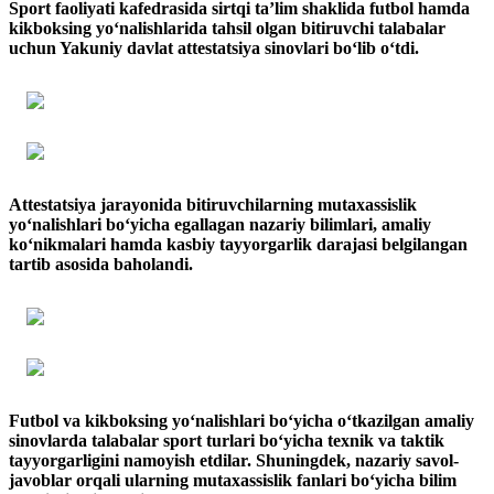
Sport faoliyati kafedrasida sirtqi ta’lim shaklida futbol hamda
kikboksing yo‘nalishlarida tahsil olgan bitiruvchi talabalar
uchun Yakuniy davlat attestatsiya sinovlari bo‘lib o‘tdi.
Attestatsiya jarayonida bitiruvchilarning mutaxassislik
yo‘nalishlari bo‘yicha egallagan nazariy bilimlari, amaliy
ko‘nikmalari hamda kasbiy tayyorgarlik darajasi belgilangan
tartib asosida baholandi.
Futbol va kikboksing yo‘nalishlari bo‘yicha o‘tkazilgan amaliy
sinovlarda talabalar sport turlari bo‘yicha texnik va taktik
tayyorgarligini namoyish etdilar. Shuningdek, nazariy savol-
javoblar orqali ularning mutaxassislik fanlari bo‘yicha bilim