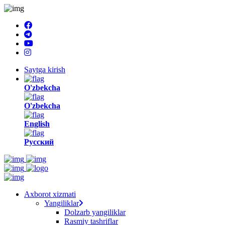
Saytga kirish
O'zbekcha
O'zbekcha
English
Русский
Axborot xizmati
Yangiliklar
Dolzarb yangiliklar
Rasmiy tashriflar