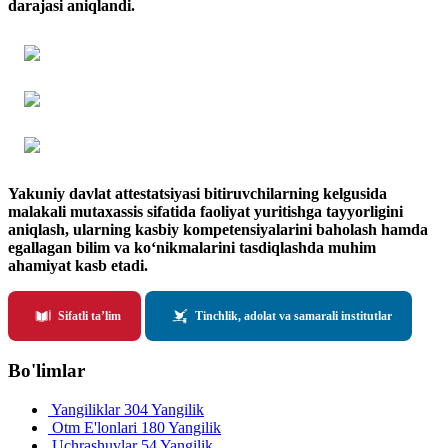
darajasi aniqlandi.
Yakuniy davlat attestatsiyasi bitiruvchilarning kelgusida
malakali mutaxassis sifatida faoliyat yuritishga tayyorligini
aniqlash, ularning kasbiy kompetensiyalarini baholash hamda
egallagan bilim va ko‘nikmalarini tasdiqlashda muhim
ahamiyat kasb etadi.
Sifatli ta’lim
Tinchlik, adolat va samarali institutlar
Bo'limlar
Yangiliklar
304 Yangilik
Otm E'lonlari
180 Yangilik
Uchrashuvlar
54 Yangilik