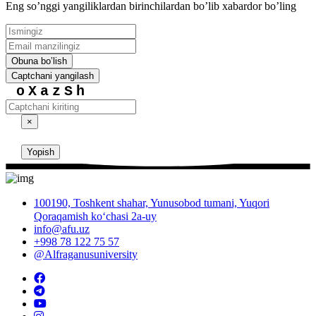
Eng soʼnggi yangiliklardan birinchilardan boʼlib xabardor boʼling
Obuna boʼlish
Captchani yangilash
oXazSh
×
Yopish
100190, Toshkent shahar, Yunusobod tumani, Yuqori
Qoraqamish ko‘chasi 2a-uy
info@afu.uz
+998 78 122 75 57
@Alfraganusuniversity