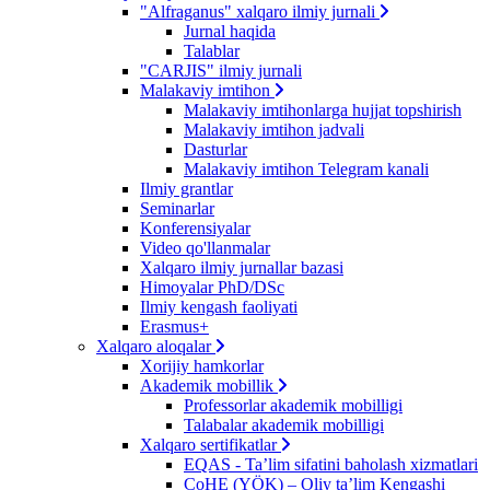
"Alfraganus" xalqaro ilmiy jurnali
Jurnal haqida
Talablar
"CARJIS" ilmiy jurnali
Malakaviy imtihon
Malakaviy imtihonlarga hujjat topshirish
Malakaviy imtihon jadvali
Dasturlar
Malakaviy imtihon Telegram kanali
Ilmiy grantlar
Seminarlar
Konferensiyalar
Video qo'llanmalar
Xalqaro ilmiy jurnallar bazasi
Himoyalar PhD/DSc
Ilmiy kengash faoliyati
Erasmus+
Xalqaro aloqalar
Xorijiy hamkorlar
Akademik mobillik
Professorlar akademik mobilligi
Talabalar akademik mobilligi
Xalqaro sertifikatlar
EQAS - Ta’lim sifatini baholash xizmatlari
CoHE (YÖK) – Oliy ta’lim Kengashi