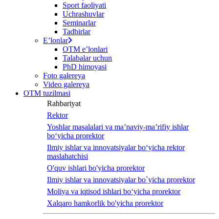
Sport faoliyati
Uchrashuvlar
Seminarlar
Tadbirlar
Eʼlonlar
OTM eʼlonlari
Talabalar uchun
PhD himoyasi
Foto galereya
Video galereya
OTM tuzilmasi
Rahbariyat
Rektor
Yoshlar masalalari va ma’naviy-ma’rifiy ishlar
bo‘yicha prorektor
Ilmiy ishlar va innovatsiyalar bo‘yicha rektor
maslahatchisi
O'quv ishlari bo'yicha prorektor
Ilmiy ishlar va innovatsiyalar bo`yicha prorektor
Moliya va iqtisod ishlari bo‘yicha prorektor
Xalqaro hamkorlik bo'yicha prorektor