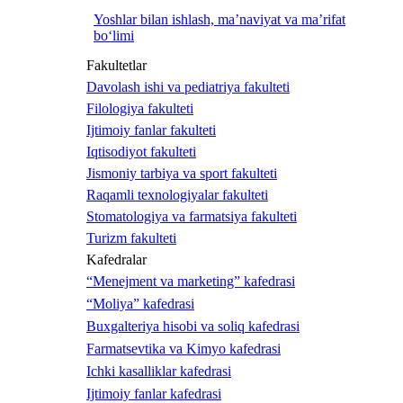
Yoshlar bilan ishlash, ma’naviyat va ma’rifat
bo‘limi
Fakultetlar
Davolash ishi va pediatriya fakulteti
Filologiya fakulteti
Ijtimoiy fanlar fakulteti
Iqtisodiyot fakulteti
Jismoniy tarbiya va sport fakulteti
Raqamli texnologiyalar fakulteti
Stomatologiya va farmatsiya fakulteti
Turizm fakulteti
Kafedralar
“Menejment va marketing” kafedrasi
“Moliya” kafedrasi
Buxgalteriya hisobi va soliq kafedrasi
Farmatsevtika va Kimyo kafedrasi
Ichki kasalliklar kafedrasi
Ijtimoiy fanlar kafedrasi