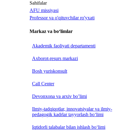
Sahifalar
AFU missiyasi
Professor va o'qituvchilar ro'yxati
Markaz va bo‘limlar
Akademik faoliyati departamenti
Axborot-resurs markazi
Bosh yuriskonsult
Call Center
Devonxona va arxiv bo’limi
Ilmiy-tadqiqotlar, innovatsiyalar va ilmiy-
pedagogik kadrlar tayyorlash bo‘limi
Iqtidorli talabalar bilan ishlash bo‘limi