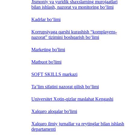
Jismoniy va yuridik shaxslarning murojaatlari
bilan ishlash, nazorat va monitoring bo‘limi
Kadrlar bo‘limi
Korrupsiyaga qarshi kurashish “komplayens-
nazorat” tizimini boshqarish bo‘limi
Marketing bo'limi
Matbuot bo'limi
SOFT SKILLS markazi
Ta’lim sifatini nazorat qilish bo‘limi
Universitet Xotin-qizlar maslahat Kengashi
Xalqaro aloqalar bo'limi
Xalqaro ilmiy jurnallar va reytinglar bilan ishlash
departamenti