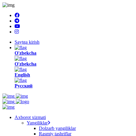
Saytga kirish
O'zbekcha
O'zbekcha
English
Русский
Axborot xizmati
Yangiliklar
Dolzarb yangiliklar
Rasmiy tashriflar