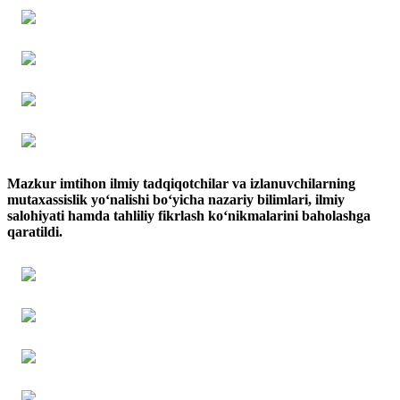
Mazkur imtihon ilmiy tadqiqotchilar va izlanuvchilarning
mutaxassislik yo‘nalishi bo‘yicha nazariy bilimlari, ilmiy
salohiyati hamda tahliliy fikrlash ko‘nikmalarini baholashga
qaratildi.