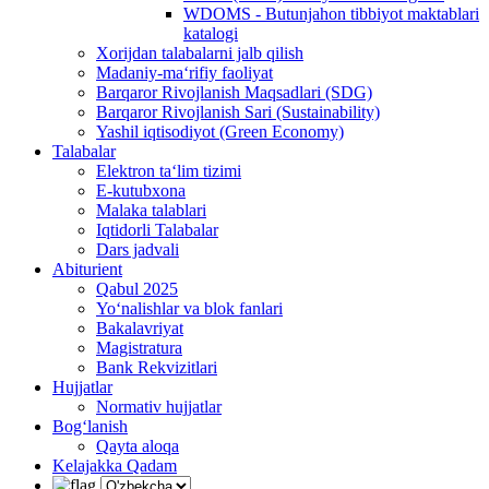
WDOMS - Butunjahon tibbiyot maktablari
katalogi
Xorijdan talabalarni jalb qilish
Madaniy-ma‘rifiy faoliyat
Barqaror Rivojlanish Maqsadlari (SDG)
Barqaror Rivojlanish Sari (Sustainability)
Yashil iqtisodiyot (Green Economy)
Talabalar
Elektron ta‘lim tizimi
E-kutubxona
Malaka talablari
Iqtidorli Talabalar
Dars jadvali
Abiturient
Qabul 2025
Yo‘nalishlar va blok fanlari
Bakalavriyat
Magistratura
Bank Rekvizitlari
Hujjatlar
Normativ hujjatlar
Bog‘lanish
Qayta aloqa
Kelajakka Qadam