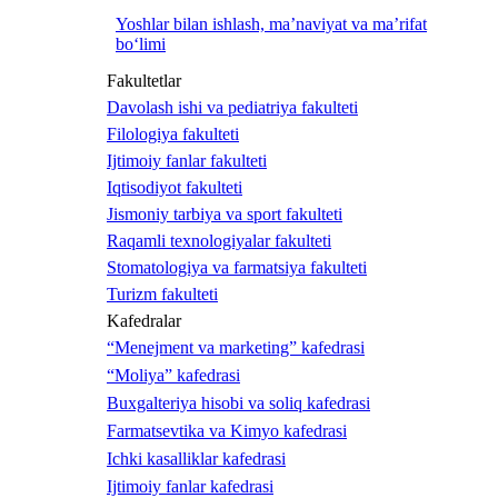
Yoshlar bilan ishlash, ma’naviyat va ma’rifat
bo‘limi
Fakultetlar
Davolash ishi va pediatriya fakulteti
Filologiya fakulteti
Ijtimoiy fanlar fakulteti
Iqtisodiyot fakulteti
Jismoniy tarbiya va sport fakulteti
Raqamli texnologiyalar fakulteti
Stomatologiya va farmatsiya fakulteti
Turizm fakulteti
Kafedralar
“Menejment va marketing” kafedrasi
“Moliya” kafedrasi
Buxgalteriya hisobi va soliq kafedrasi
Farmatsevtika va Kimyo kafedrasi
Ichki kasalliklar kafedrasi
Ijtimoiy fanlar kafedrasi