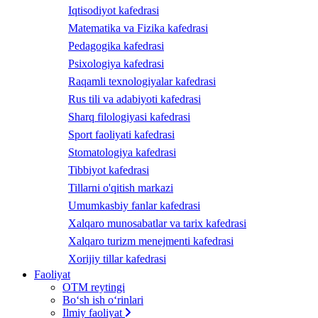
Iqtisodiyot kafedrasi
Matematika va Fizika kafedrasi
Pedagogika kafedrasi
Psixologiya kafedrasi
Raqamli texnologiyalar kafedrasi
Rus tili va adabiyoti kafedrasi
Sharq filologiyasi kafedrasi
Sport faoliyati kafedrasi
Stomatologiya kafedrasi
Tibbiyot kafedrasi
Tillarni o'qitish markazi
Umumkasbiy fanlar kafedrasi
Xalqaro munosabatlar va tarix kafedrasi
Xalqaro turizm menejmenti kafedrasi
Xorijiy tillar kafedrasi
Faoliyat
OTM reytingi
Bo‘sh ish o‘rinlari
Ilmiy faoliyat