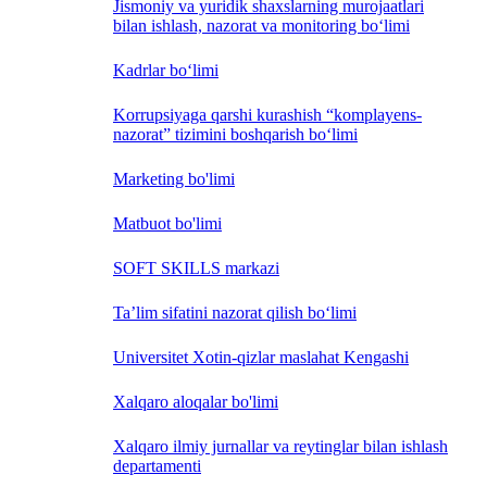
Jismoniy va yuridik shaxslarning murojaatlari
bilan ishlash, nazorat va monitoring bo‘limi
Kadrlar bo‘limi
Korrupsiyaga qarshi kurashish “komplayens-
nazorat” tizimini boshqarish bo‘limi
Marketing bo'limi
Matbuot bo'limi
SOFT SKILLS markazi
Ta’lim sifatini nazorat qilish bo‘limi
Universitet Xotin-qizlar maslahat Kengashi
Xalqaro aloqalar bo'limi
Xalqaro ilmiy jurnallar va reytinglar bilan ishlash
departamenti