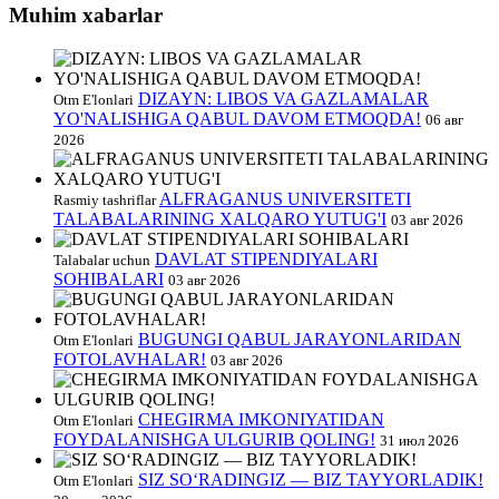
Muhim xabarlar
DIZAYN: LIBOS VA GAZLAMALAR
Otm E'lonlari
YO'NALISHIGA QABUL DAVOM ETMOQDA!
06 авг
2026
ALFRAGANUS UNIVERSITETI
Rasmiy tashriflar
TALABALARINING XALQARO YUTUG'I
03 авг 2026
DAVLAT STIPENDIYALARI
Talabalar uchun
SOHIBALARI
03 авг 2026
BUGUNGI QABUL JARAYONLARIDAN
Otm E'lonlari
FOTOLAVHALAR!
03 авг 2026
CHEGIRMA IMKONIYATIDAN
Otm E'lonlari
FOYDALANISHGA ULGURIB QOLING!
31 июл 2026
SIZ SO‘RADINGIZ — BIZ TAYYORLADIK!
Otm E'lonlari