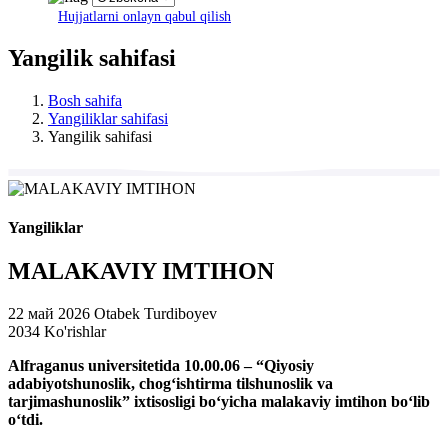
Hujjatlarni onlayn qabul qilish
Yangilik sahifasi
Bosh sahifa
Yangiliklar sahifasi
Yangilik sahifasi
Yangiliklar
MALAKAVIY IMTIHON
22 май 2026
Otabek Turdiboyev
2034 Ko'rishlar
Alfraganus universitetida 10.00.06 – “Qiyosiy
adabiyotshunoslik, chog‘ishtirma tilshunoslik va
tarjimashunoslik” ixtisosligi bo‘yicha malakaviy imtihon bo‘lib
o‘tdi.