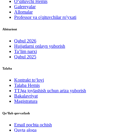
O‘qituvchi Hemis
Galereyalar
Allomalar
Professor va o'qituvchilar ro'yxati
Abiturient
Qabul 2026
Hujjatlarni onlayn yuborish
Ta’lim narxi
Qabul 2025
Talaba
Kontrakt to‘lovі
Talaba Hemis
TTJga joylashish uchun ariza yuborish
Bakalavriyat
Magistratura
Qo‘llab quvvatlash
Email pochta ochish
Qayta aloqa