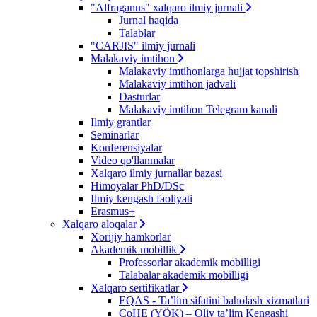
"Alfraganus" xalqaro ilmiy jurnali
Jurnal haqida
Talablar
"CARJIS" ilmiy jurnali
Malakaviy imtihon
Malakaviy imtihonlarga hujjat topshirish
Malakaviy imtihon jadvali
Dasturlar
Malakaviy imtihon Telegram kanali
Ilmiy grantlar
Seminarlar
Konferensiyalar
Video qo'llanmalar
Xalqaro ilmiy jurnallar bazasi
Himoyalar PhD/DSc
Ilmiy kengash faoliyati
Erasmus+
Xalqaro aloqalar
Xorijiy hamkorlar
Akademik mobillik
Professorlar akademik mobilligi
Talabalar akademik mobilligi
Xalqaro sertifikatlar
EQAS - Ta’lim sifatini baholash xizmatlari
CoHE (YÖK) – Oliy ta’lim Kengashi