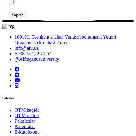
×
Yopish
100190, Toshkent shahar, Yunusobod tumani, Yuqori
Qoraqamish ko‘chasi 2a-uy
info@afu.uz
+998 78 122 75 57
@Alfraganusuniversity
Sahifalar
OTM haqida
OTM rektori
Fakultetlar
Kafedralar
E-kutubxona