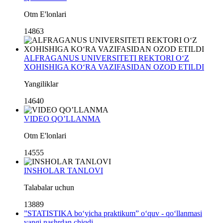
Otm E'lonlari
14863
ALFRAGANUS UNIVERSITETI REKTORI O‘Z
XOHISHIGA KO‘RA VAZIFASIDAN OZOD ETILDI
Yangiliklar
14640
VIDEO QO’LLANMA
Otm E'lonlari
14555
INSHOLAR TANLOVI
Talabalar uchun
13889
”STATISTIKA bo‘yicha praktikum” o‘quv - qo‘llanmasi
yangi nashrdan chiqdi