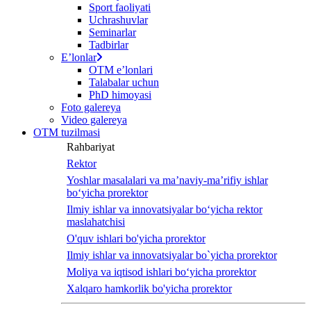
Sport faoliyati
Uchrashuvlar
Seminarlar
Tadbirlar
Eʼlonlar
OTM eʼlonlari
Talabalar uchun
PhD himoyasi
Foto galereya
Video galereya
OTM tuzilmasi
Rahbariyat
Rektor
Yoshlar masalalari va ma’naviy-ma’rifiy ishlar
bo‘yicha prorektor
Ilmiy ishlar va innovatsiyalar bo‘yicha rektor
maslahatchisi
O'quv ishlari bo'yicha prorektor
Ilmiy ishlar va innovatsiyalar bo`yicha prorektor
Moliya va iqtisod ishlari bo‘yicha prorektor
Xalqaro hamkorlik bo'yicha prorektor