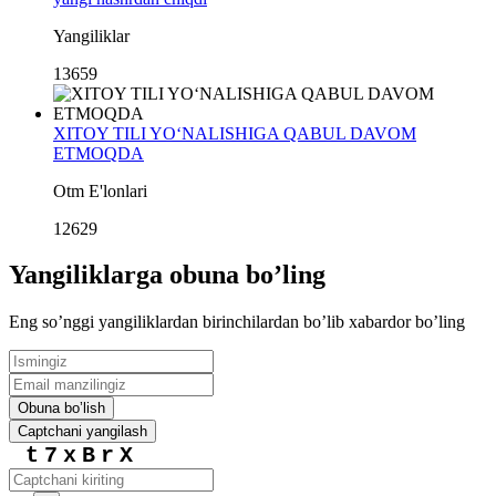
Yangiliklar
13659
XITOY TILI YO‘NALISHIGA QABUL DAVOM
ETMOQDA
Otm E'lonlari
12629
Yangiliklarga obuna boʼling
Eng soʼnggi yangiliklardan birinchilardan boʼlib xabardor boʼling
Obuna boʼlish
Captchani yangilash
t7xBrX