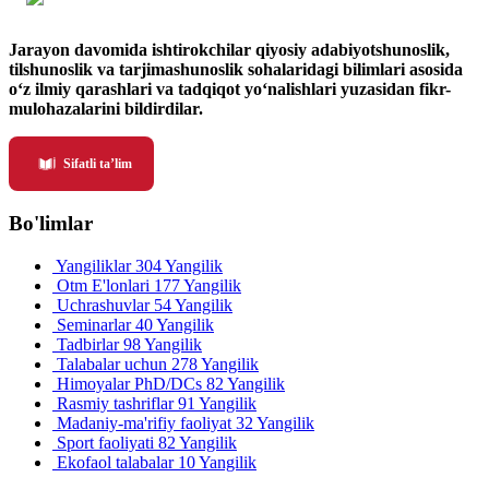
Jarayon davomida ishtirokchilar qiyosiy adabiyotshunoslik,
tilshunoslik va tarjimashunoslik sohalaridagi bilimlari asosida
o‘z ilmiy qarashlari va tadqiqot yo‘nalishlari yuzasidan fikr-
mulohazalarini bildirdilar.
Sifatli ta’lim
Bo'limlar
Yangiliklar
304 Yangilik
Otm E'lonlari
177 Yangilik
Uchrashuvlar
54 Yangilik
Seminarlar
40 Yangilik
Tadbirlar
98 Yangilik
Talabalar uchun
278 Yangilik
Himoyalar PhD/DCs
82 Yangilik
Rasmiy tashriflar
91 Yangilik
Madaniy-ma'rifiy faoliyat
32 Yangilik
Sport faoliyati
82 Yangilik
Ekofaol talabalar
10 Yangilik