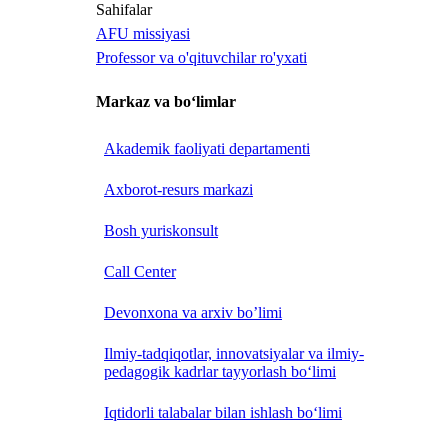
Sahifalar
AFU missiyasi
Professor va o'qituvchilar ro'yxati
Markaz va bo‘limlar
Akademik faoliyati departamenti
Axborot-resurs markazi
Bosh yuriskonsult
Call Center
Devonxona va arxiv bo’limi
Ilmiy-tadqiqotlar, innovatsiyalar va ilmiy-
pedagogik kadrlar tayyorlash bo‘limi
Iqtidorli talabalar bilan ishlash bo‘limi