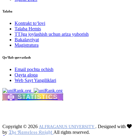
Talaba
Kontrakt to‘lovі
Talaba Hemis
TTJga joylashish uchun ariza yuborish
Bakalavriyat
Magistratura
Qo‘llab quvvatlash
Email pochta ochish
Qayta aloqa
Web Sayt Yangiliklari
STATISTICS
Copyright © 2026
. Designed with
ALFRAGANUS UNIVERSITY
𝔗𝔥𝔢 𝔑𝔞𝔪𝔢𝔩𝔢𝔰𝔰 𝔎𝔫𝔦𝔤𝔥𝔱
by
All rights reserved.