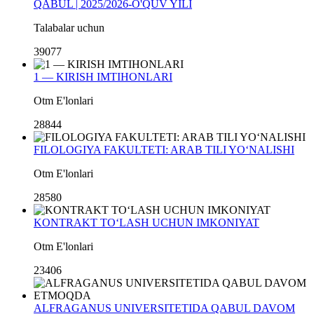
QABUL | 2025/2026-O'QUV YILI
Talabalar uchun
39077
1 — KIRISH IMTIHONLARI
Otm E'lonlari
28844
FILOLOGIYA FAKULTETI: ARAB TILI YO‘NALISHI
Otm E'lonlari
28580
KONTRAKT TO‘LASH UCHUN IMKONIYAT
Otm E'lonlari
23406
ALFRAGANUS UNIVERSITETIDA QABUL DAVOM