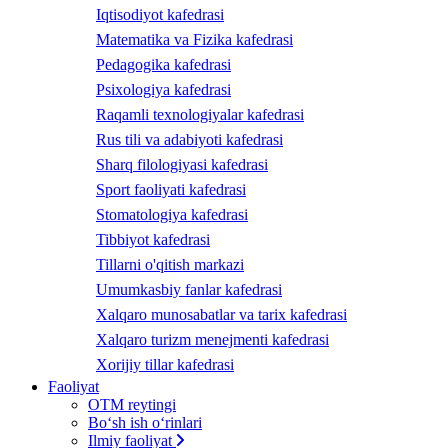
Iqtisodiyot kafedrasi
Matematika va Fizika kafedrasi
Pedagogika kafedrasi
Psixologiya kafedrasi
Raqamli texnologiyalar kafedrasi
Rus tili va adabiyoti kafedrasi
Sharq filologiyasi kafedrasi
Sport faoliyati kafedrasi
Stomatologiya kafedrasi
Tibbiyot kafedrasi
Tillarni o'qitish markazi
Umumkasbiy fanlar kafedrasi
Xalqaro munosabatlar va tarix kafedrasi
Xalqaro turizm menejmenti kafedrasi
Xorijiy tillar kafedrasi
Faoliyat
OTM reytingi
Bo‘sh ish o‘rinlari
Ilmiy faoliyat