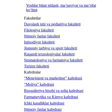
Yoshlar bilan ishlash, ma’naviyat va ma’rifat
bo‘limi
Fakultetlar
Davolash ishi va pediatriya fakulteti
Filologiya fakulteti
Ijtimoiy fanlar fakulteti
Iqtisodiyot fakulteti
Jismoniy tarbiya va sport fakulteti
Raqamli texnologiyalar fakulteti
Stomatologiya va farmatsiya fakulteti
Turizm fakulteti
Kafedralar
“Menejment va marketing” kafedrasi
“Moliya” kafedrasi
Buxgalteriya hisobi va soliq kafedrasi
Farmatsevtika va Kimyo kafedrasi
Ichki kasalliklar kafedrasi
Ijtimoiy fanlar kafedrasi