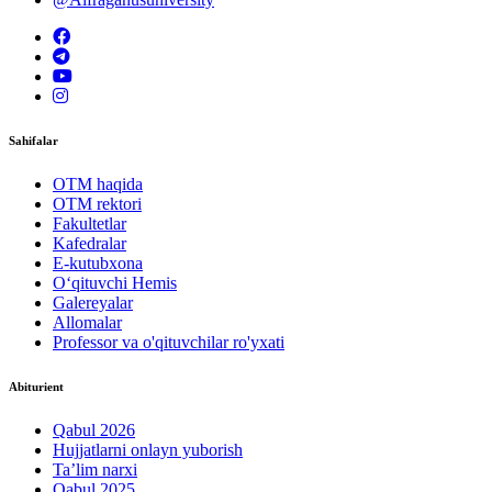
Sahifalar
OTM haqida
OTM rektori
Fakultetlar
Kafedralar
E-kutubxona
O‘qituvchi Hemis
Galereyalar
Allomalar
Professor va o'qituvchilar ro'yxati
Abiturient
Qabul 2026
Hujjatlarni onlayn yuborish
Ta’lim narxi
Qabul 2025