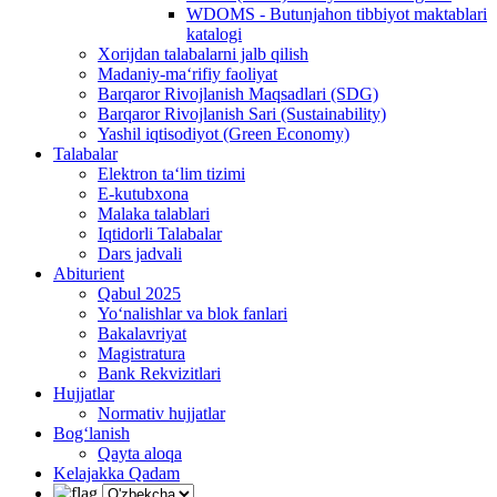
WDOMS - Butunjahon tibbiyot maktablari
katalogi
Xorijdan talabalarni jalb qilish
Madaniy-ma‘rifiy faoliyat
Barqaror Rivojlanish Maqsadlari (SDG)
Barqaror Rivojlanish Sari (Sustainability)
Yashil iqtisodiyot (Green Economy)
Talabalar
Elektron ta‘lim tizimi
E-kutubxona
Malaka talablari
Iqtidorli Talabalar
Dars jadvali
Abiturient
Qabul 2025
Yo‘nalishlar va blok fanlari
Bakalavriyat
Magistratura
Bank Rekvizitlari
Hujjatlar
Normativ hujjatlar
Bog‘lanish
Qayta aloqa
Kelajakka Qadam