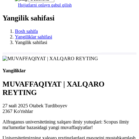
Hujjatlarni onlayn qabul qilish
Yangilik sahifasi
Bosh sahifa
Yangiliklar sahifasi
Yangilik sahifasi
Yangiliklar
MUVAFFAQIYAT | XALQARO
REYTING
27 май 2025
Otabek Turdiboyev
2367 Ko'rishlar
Alfraganus universitetining xalqaro ilmiy yutuqlari: Scopus ilmiy
ma'lumotlar bazasidagi yangi muvaffaqiyatlar!
Universitetimizning xalqaro reytinglardagi mavqeini mustahkamlash