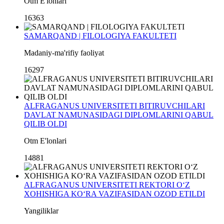
Otm E'lonlari
16363
SAMARQAND | FILOLOGIYA FAKULTETI
Madaniy-ma'rifiy faoliyat
16297
ALFRAGANUS UNIVERSITETI BITIRUVCHILARI
DAVLAT NAMUNASIDAGI DIPLOMLARINI QABUL
QILIB OLDI
Otm E'lonlari
14881
ALFRAGANUS UNIVERSITETI REKTORI O‘Z
XOHISHIGA KO‘RA VAZIFASIDAN OZOD ETILDI
Yangiliklar