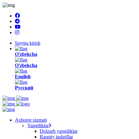
Saytga kirish
O'zbekcha
O'zbekcha
English
Русский
Axborot xizmati
Yangiliklar
Dolzarb yangiliklar
Rasmiy tashriflar