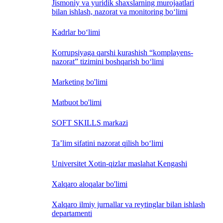
Jismoniy va yuridik shaxslarning murojaatlari
bilan ishlash, nazorat va monitoring bo‘limi
Kadrlar bo‘limi
Korrupsiyaga qarshi kurashish “komplayens-
nazorat” tizimini boshqarish bo‘limi
Marketing bo'limi
Matbuot bo'limi
SOFT SKILLS markazi
Ta’lim sifatini nazorat qilish bo‘limi
Universitet Xotin-qizlar maslahat Kengashi
Xalqaro aloqalar bo'limi
Xalqaro ilmiy jurnallar va reytinglar bilan ishlash
departamenti