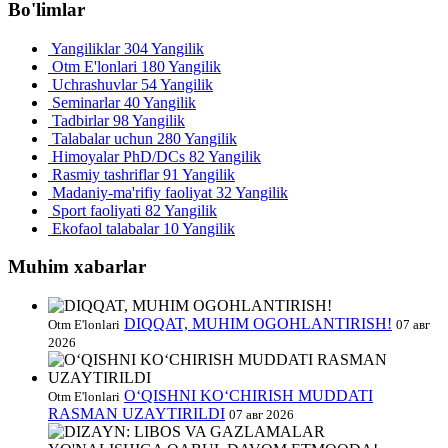
Bo'limlar
Yangiliklar
304 Yangilik
Otm E'lonlari
180 Yangilik
Uchrashuvlar
54 Yangilik
Seminarlar
40 Yangilik
Tadbirlar
98 Yangilik
Talabalar uchun
280 Yangilik
Himoyalar PhD/DCs
82 Yangilik
Rasmiy tashriflar
91 Yangilik
Madaniy-ma'rifiy faoliyat
32 Yangilik
Sport faoliyati
82 Yangilik
Ekofaol talabalar
10 Yangilik
Muhim xabarlar
DIQQAT, MUHIM OGOHLANTIRISH!
Otm E'lonlari
07 авг
2026
O‘QISHNI KO‘CHIRISH MUDDATI
Otm E'lonlari
RASMAN UZAYTIRILDI
07 авг 2026