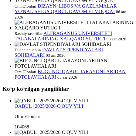
DIZAYN: LIBOS VA GAZLAMALAR
Otm E'lonlari
YO'NALISHIGA QABUL DAVOM ETMOQDA!
06 авг
2026
ALFRAGANUS UNIVERSITETI
Rasmiy tashriflar
TALABALARINING XALQARO YUTUG'I
03 авг 2026
DAVLAT STIPENDIYALARI
Talabalar uchun
SOHIBALARI
03 авг 2026
BUGUNGI QABUL JARAYONLARIDAN
Otm E'lonlari
FOTOLAVHALAR!
03 авг 2026
Koʻp koʻrilgan yangiliklar
QABUL | 2025/2026-O'QUV YILI
Otm E'lonlari
104068