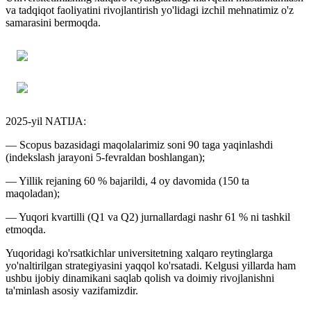
va tadqiqot faoliyatini rivojlantirish yo'lidagi izchil mehnatimiz o'z
samarasini bermoqda.
2025-yil NATIJA:
— Scopus bazasidagi maqolalarimiz soni 90 taga yaqinlashdi
(indekslash jarayoni 5-fevraldan boshlangan);
— Yillik rejaning 60 % bajarildi, 4 oy davomida (150 ta
maqoladan);
— Yuqori kvartilli (Q1 va Q2) jurnallardagi nashr 61 % ni tashkil
etmoqda.
Yuqoridagi ko'rsatkichlar universitetning xalqaro reytinglarga
yo'naltirilgan strategiyasini yaqqol ko'rsatadi. Kelgusi yillarda ham
ushbu ijobiy dinamikani saqlab qolish va doimiy rivojlanishni
ta'minlash asosiy vazifamizdir.