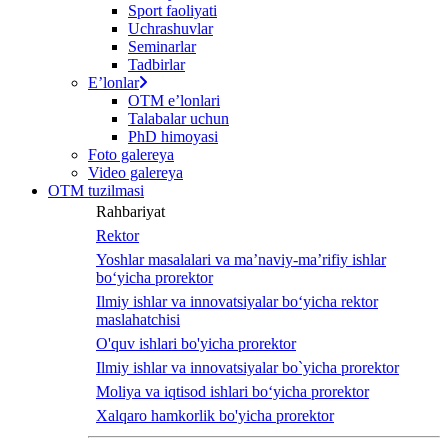
Sport faoliyati
Uchrashuvlar
Seminarlar
Tadbirlar
Eʼlonlar
OTM eʼlonlari
Talabalar uchun
PhD himoyasi
Foto galereya
Video galereya
OTM tuzilmasi
Rahbariyat
Rektor
Yoshlar masalalari va ma’naviy-ma’rifiy ishlar
bo‘yicha prorektor
Ilmiy ishlar va innovatsiyalar bo‘yicha rektor
maslahatchisi
O'quv ishlari bo'yicha prorektor
Ilmiy ishlar va innovatsiyalar bo`yicha prorektor
Moliya va iqtisod ishlari bo‘yicha prorektor
Xalqaro hamkorlik bo'yicha prorektor