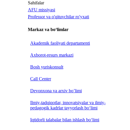
Sahifalar
AFU missiyasi
Professor va o'qituvchilar ro'yxati
Markaz va bo‘limlar
Akademik faoliyati departamenti
Axborot-resurs markazi
Bosh yuriskonsult
Call Center
Devonxona va arxiv bo’limi
Ilmiy-tadqiqotlar, innovatsiyalar va ilmiy-
pedagogik kadrlar tayyorlash bo‘limi
Iqtidorli talabalar bilan ishlash bo‘limi