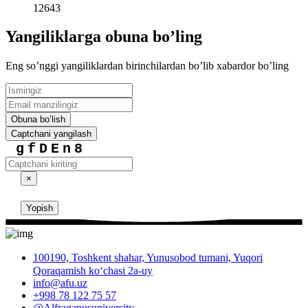
12643
Yangiliklarga obuna boʼling
Eng soʼnggi yangiliklardan birinchilardan boʼlib xabardor boʼling
Obuna boʼlish
Captchani yangilash
gfDEn8
×
Yopish
100190, Toshkent shahar, Yunusobod tumani, Yuqori
Qoraqamish ko‘chasi 2a-uy
info@afu.uz
+998 78 122 75 57
@Alfraganusuniversity