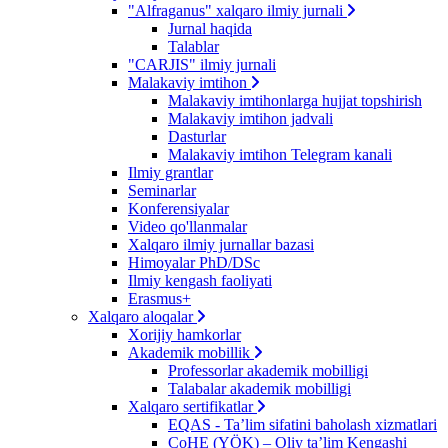
"Alfraganus" xalqaro ilmiy jurnali
Jurnal haqida
Talablar
"CARJIS" ilmiy jurnali
Malakaviy imtihon
Malakaviy imtihonlarga hujjat topshirish
Malakaviy imtihon jadvali
Dasturlar
Malakaviy imtihon Telegram kanali
Ilmiy grantlar
Seminarlar
Konferensiyalar
Video qo'llanmalar
Xalqaro ilmiy jurnallar bazasi
Himoyalar PhD/DSc
Ilmiy kengash faoliyati
Erasmus+
Xalqaro aloqalar
Xorijiy hamkorlar
Akademik mobillik
Professorlar akademik mobilligi
Talabalar akademik mobilligi
Xalqaro sertifikatlar
EQAS - Ta’lim sifatini baholash xizmatlari
CoHE (YÖK) – Oliy ta’lim Kengashi