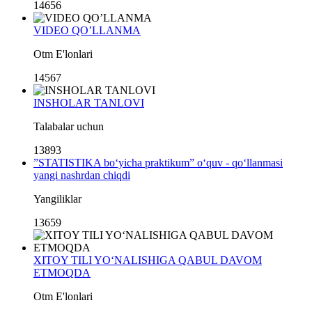
14656
VIDEO QO’LLANMA
Otm E'lonlari
14567
INSHOLAR TANLOVI
Talabalar uchun
13893
”STATISTIKA bo‘yicha praktikum” o‘quv - qo‘llanmasi
yangi nashrdan chiqdi
Yangiliklar
13659
XITOY TILI YO‘NALISHIGA QABUL DAVOM
ETMOQDA
Otm E'lonlari