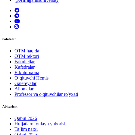
@Alfraganusuniversity
Sahifalar
OTM haqida
OTM rektori
Fakultetlar
Kafedralar
E-kutubxona
O‘qituvchi Hemis
Galereyalar
Allomalar
Professor va o'qituvchilar ro'yxati
Abiturient
Qabul 2026
Hujjatlarni onlayn yuborish
Ta’lim narxi
Qabul 2025