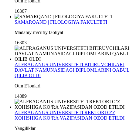
Otm E'lonlari
16367
SAMARQAND | FILOLOGIYA FAKULTETI
Madaniy-ma'rifiy faoliyat
16303
ALFRAGANUS UNIVERSITETI BITIRUVCHILARI
DAVLAT NAMUNASIDAGI DIPLOMLARINI QABUL
QILIB OLDI
Otm E'lonlari
14889
ALFRAGANUS UNIVERSITETI REKTORI O‘Z
XOHISHIGA KO‘RA VAZIFASIDAN OZOD ETILDI
Yangiliklar