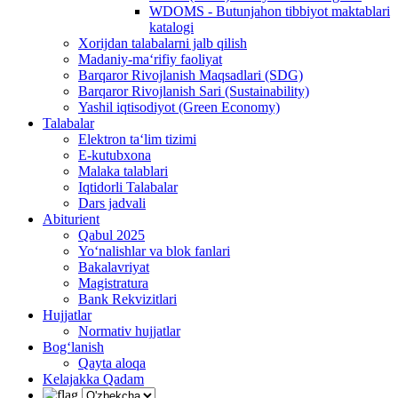
WDOMS - Butunjahon tibbiyot maktablari
katalogi
Xorijdan talabalarni jalb qilish
Madaniy-ma‘rifiy faoliyat
Barqaror Rivojlanish Maqsadlari (SDG)
Barqaror Rivojlanish Sari (Sustainability)
Yashil iqtisodiyot (Green Economy)
Talabalar
Elektron ta‘lim tizimi
E-kutubxona
Malaka talablari
Iqtidorli Talabalar
Dars jadvali
Abiturient
Qabul 2025
Yo‘nalishlar va blok fanlari
Bakalavriyat
Magistratura
Bank Rekvizitlari
Hujjatlar
Normativ hujjatlar
Bog‘lanish
Qayta aloqa
Kelajakka Qadam