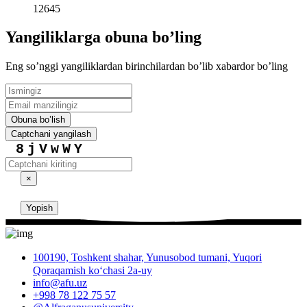
12645
Yangiliklarga obuna boʼling
Eng soʼnggi yangiliklardan birinchilardan boʼlib xabardor boʼling
Obuna boʼlish
Captchani yangilash
8jVwWY
×
Yopish
100190, Toshkent shahar, Yunusobod tumani, Yuqori
Qoraqamish ko‘chasi 2a-uy
info@afu.uz
+998 78 122 75 57