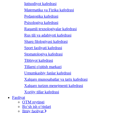
Iqtisodiyot kafedrasi
Matematika va Fizika kafedrasi
Pedagogika kafedrasi
Psixologiya kafedrasi
Raqamli texnologiyalar kafedrasi
Rus tili va adabiyoti kafedrasi
Sharq filologiyasi kafedrasi
Sport faoliyati kafedrasi
Stomatologiya kafedrasi
Tibbiyot kafedrasi
Tillarni o'qitish markazi
Umumkasbiy fanlar kafedrasi
Xalqaro munosabatlar va tarix kafedrasi
Xalqaro turizm menejmenti kafedrasi
Xorijiy tillar kafedrasi
Faoliyat
OTM reytingi
Bo‘sh ish o‘rinlari
Ilmiy faoliyat