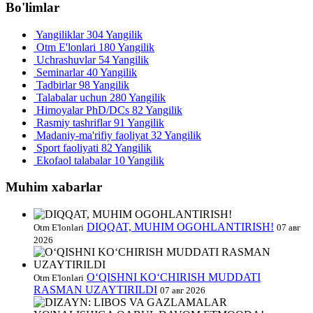
Bo'limlar
Yangiliklar
304 Yangilik
Otm E'lonlari
180 Yangilik
Uchrashuvlar
54 Yangilik
Seminarlar
40 Yangilik
Tadbirlar
98 Yangilik
Talabalar uchun
280 Yangilik
Himoyalar PhD/DCs
82 Yangilik
Rasmiy tashriflar
91 Yangilik
Madaniy-ma'rifiy faoliyat
32 Yangilik
Sport faoliyati
82 Yangilik
Ekofaol talabalar
10 Yangilik
Muhim xabarlar
DIQQAT, MUHIM OGOHLANTIRISH!
Otm E'lonlari
07 авг
2026
O‘QISHNI KO‘CHIRISH MUDDATI
Otm E'lonlari
RASMAN UZAYTIRILDI
07 авг 2026