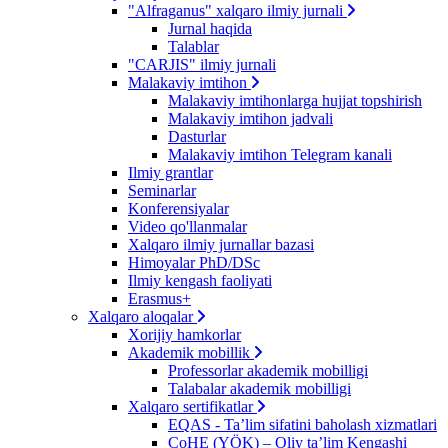
"Alfraganus" xalqaro ilmiy jurnali
Jurnal haqida
Talablar
"CARJIS" ilmiy jurnali
Malakaviy imtihon
Malakaviy imtihonlarga hujjat topshirish
Malakaviy imtihon jadvali
Dasturlar
Malakaviy imtihon Telegram kanali
Ilmiy grantlar
Seminarlar
Konferensiyalar
Video qo'llanmalar
Xalqaro ilmiy jurnallar bazasi
Himoyalar PhD/DSc
Ilmiy kengash faoliyati
Erasmus+
Xalqaro aloqalar
Xorijiy hamkorlar
Akademik mobillik
Professorlar akademik mobilligi
Talabalar akademik mobilligi
Xalqaro sertifikatlar
EQAS - Ta’lim sifatini baholash xizmatlari
CoHE (YÖK) – Oliy ta’lim Kengashi