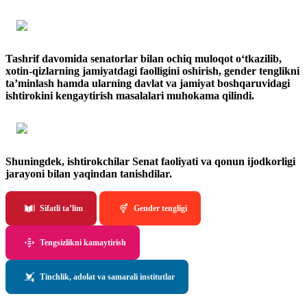
Tashrif davomida senatorlar bilan ochiq muloqot o‘tkazilib,
xotin-qizlarning jamiyatdagi faolligini oshirish, gender tenglikni
ta’minlash hamda ularning davlat va jamiyat boshqaruvidagi
ishtirokini kengaytirish masalalari muhokama qilindi.
Shuningdek, ishtirokchilar Senat faoliyati va qonun ijodkorligi
jarayoni bilan yaqindan tanishdilar.
Sifatli ta’lim
Gender tengligi
Tengsizlikni kamaytirish
Tinchlik, adolat va samarali institutlar