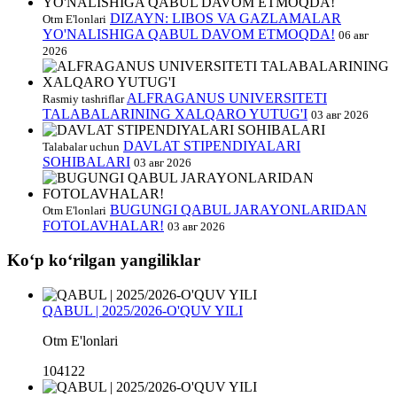
DIZAYN: LIBOS VA GAZLAMALAR
Otm E'lonlari
YO'NALISHIGA QABUL DAVOM ETMOQDA!
06 авг
2026
ALFRAGANUS UNIVERSITETI
Rasmiy tashriflar
TALABALARINING XALQARO YUTUG'I
03 авг 2026
DAVLAT STIPENDIYALARI
Talabalar uchun
SOHIBALARI
03 авг 2026
BUGUNGI QABUL JARAYONLARIDAN
Otm E'lonlari
FOTOLAVHALAR!
03 авг 2026
Koʻp koʻrilgan yangiliklar
QABUL | 2025/2026-O'QUV YILI
Otm E'lonlari
104122