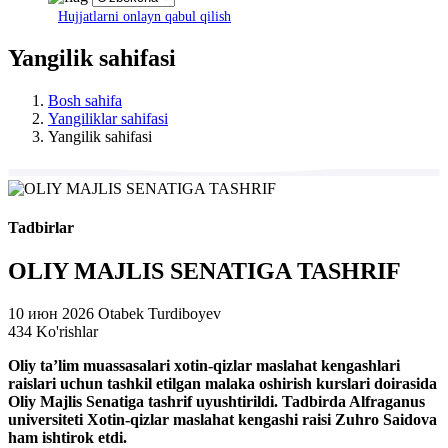
Hujjatlarni onlayn qabul qilish
Yangilik sahifasi
Bosh sahifa
Yangiliklar sahifasi
Yangilik sahifasi
Tadbirlar
OLIY MAJLIS SENATIGA TASHRIF
10 июн 2026
Otabek Turdiboyev
434 Ko'rishlar
Oliy ta’lim muassasalari xotin-qizlar maslahat kengashlari
raislari uchun tashkil etilgan malaka oshirish kurslari doirasida
Oliy Majlis Senatiga tashrif uyushtirildi. Tadbirda Alfraganus
universiteti Xotin-qizlar maslahat kengashi raisi Zuhro Saidova
ham ishtirok etdi.