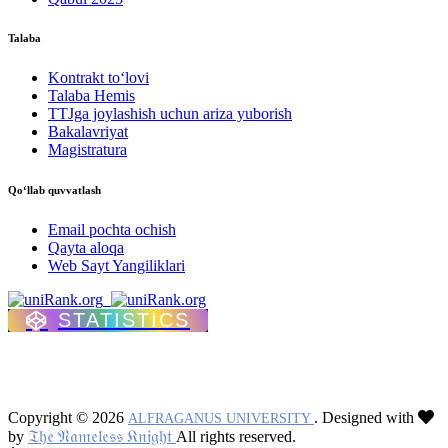
Talaba
Kontrakt to‘lovі
Talaba Hemis
TTJga joylashish uchun ariza yuborish
Bakalavriyat
Magistratura
Qo‘llab quvvatlash
Email pochta ochish
Qayta aloqa
Web Sayt Yangiliklari
STATISTICS
Copyright © 2026
. Designed with
ALFRAGANUS UNIVERSITY
𝔗𝔥𝔢 𝔑𝔞𝔪𝔢𝔩𝔢𝔰𝔰 𝔎𝔫𝔦𝔤𝔥𝔱
by
All rights reserved.