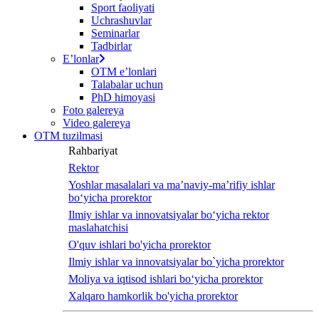
Sport faoliyati
Uchrashuvlar
Seminarlar
Tadbirlar
Eʼlonlar
OTM eʼlonlari
Talabalar uchun
PhD himoyasi
Foto galereya
Video galereya
OTM tuzilmasi
Rahbariyat
Rektor
Yoshlar masalalari va ma’naviy-ma’rifiy ishlar
bo‘yicha prorektor
Ilmiy ishlar va innovatsiyalar bo‘yicha rektor
maslahatchisi
O'quv ishlari bo'yicha prorektor
Ilmiy ishlar va innovatsiyalar bo`yicha prorektor
Moliya va iqtisod ishlari bo‘yicha prorektor
Xalqaro hamkorlik bo'yicha prorektor