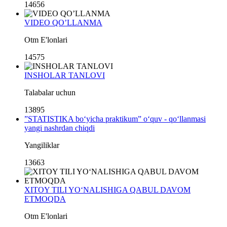
14656
VIDEO QO’LLANMA
Otm E'lonlari
14575
INSHOLAR TANLOVI
Talabalar uchun
13895
”STATISTIKA bo‘yicha praktikum” o‘quv - qo‘llanmasi
yangi nashrdan chiqdi
Yangiliklar
13663
XITOY TILI YO‘NALISHIGA QABUL DAVOM
ETMOQDA
Otm E'lonlari