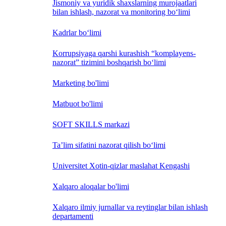
Jismoniy va yuridik shaxslarning murojaatlari
bilan ishlash, nazorat va monitoring bo‘limi
Kadrlar bo‘limi
Korrupsiyaga qarshi kurashish “komplayens-
nazorat” tizimini boshqarish bo‘limi
Marketing bo'limi
Matbuot bo'limi
SOFT SKILLS markazi
Ta’lim sifatini nazorat qilish bo‘limi
Universitet Xotin-qizlar maslahat Kengashi
Xalqaro aloqalar bo'limi
Xalqaro ilmiy jurnallar va reytinglar bilan ishlash
departamenti