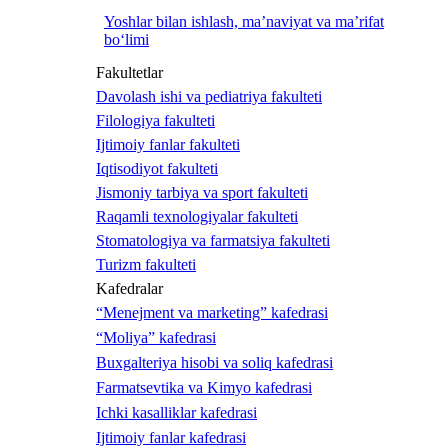
Yoshlar bilan ishlash, ma’naviyat va ma’rifat
bo‘limi
Fakultetlar
Davolash ishi va pediatriya fakulteti
Filologiya fakulteti
Ijtimoiy fanlar fakulteti
Iqtisodiyot fakulteti
Jismoniy tarbiya va sport fakulteti
Raqamli texnologiyalar fakulteti
Stomatologiya va farmatsiya fakulteti
Turizm fakulteti
Kafedralar
“Menejment va marketing” kafedrasi
“Moliya” kafedrasi
Buxgalteriya hisobi va soliq kafedrasi
Farmatsevtika va Kimyo kafedrasi
Ichki kasalliklar kafedrasi
Ijtimoiy fanlar kafedrasi