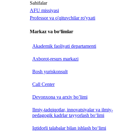
Sahifalar
AFU missiyasi
Professor va o'qituvchilar ro'yxati
Markaz va bo‘limlar
Akademik faoliyati departamenti
Axborot-resurs markazi
Bosh yuriskonsult
Call Center
Devonxona va arxiv bo’limi
Ilmiy-tadqiqotlar, innovatsiyalar va ilmiy-
pedagogik kadrlar tayyorlash bo‘limi
Iqtidorli talabalar bilan ishlash bo‘limi