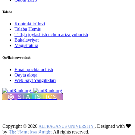
Talaba
Kontrakt to‘lovі
Talaba Hemis
TTJga joylashish uchun ariza yuborish
Bakalavriyat
Magistratura
Qo‘llab quvvatlash
Email pochta ochish
Qayta aloqa
Web Sayt Yangiliklari
STATISTICS
Copyright © 2026
. Designed with
ALFRAGANUS UNIVERSITY
𝔗𝔥𝔢 𝔑𝔞𝔪𝔢𝔩𝔢𝔰𝔰 𝔎𝔫𝔦𝔤𝔥𝔱
by
All rights reserved.