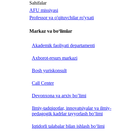
Sahifalar
AFU missiyasi
Professor va o'qituvchilar ro'yxati
Markaz va bo‘limlar
Akademik faoliyati departamenti
Axborot-resurs markazi
Bosh yuriskonsult
Call Center
Devonxona va arxiv bo’limi
Ilmiy-tadqiqotlar, innovatsiyalar va ilmiy-
pedagogik kadrlar tayyorlash bo‘limi
Iqtidorli talabalar bilan ishlash bo‘limi