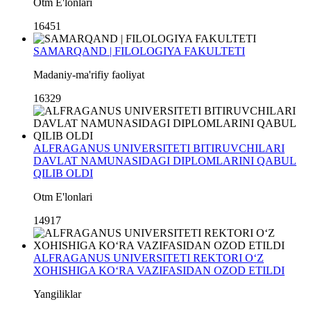
Otm E'lonlari
16451
SAMARQAND | FILOLOGIYA FAKULTETI
Madaniy-ma'rifiy faoliyat
16329
ALFRAGANUS UNIVERSITETI BITIRUVCHILARI
DAVLAT NAMUNASIDAGI DIPLOMLARINI QABUL
QILIB OLDI
Otm E'lonlari
14917
ALFRAGANUS UNIVERSITETI REKTORI O‘Z
XOHISHIGA KO‘RA VAZIFASIDAN OZOD ETILDI
Yangiliklar