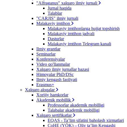
"Alfraganus" xalqaro ilmiy jurnali
Jurnal haqida
Talablar
"CARJIS" ilmiy jurnali
Malakaviy imtihon
Malakaviy imtihonlarga hujjat topshirish
Malakaviy imtihon jadvali
Dasturlar
Malakaviy imtihon Telegram kanali
Ilmiy grantlar
Seminarlar
Konferensiyalar
Video qo'llanmalar
Xalqaro ilmiy jurnallar bazasi
Himoyalar PhD/DSc
Ilmiy kengash faoliyati
Erasmus+
Xalqaro aloqalar
Xorijiy hamkorlar
Akademik mobillik
Professorlar akademik mobilligi
Talabalar akademik mobilligi
Xalqaro sertifikatlar
EQAS - Ta’lim sifatini baholash xizmatlari
CoHE (YÖK) – Oliy ta’lim Kengashi