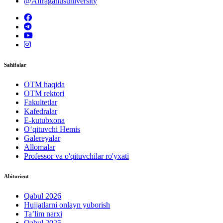
@Alfraganusuniversity
Sahifalar
OTM haqida
OTM rektori
Fakultetlar
Kafedralar
E-kutubxona
O‘qituvchi Hemis
Galereyalar
Allomalar
Professor va o'qituvchilar ro'yxati
Abiturient
Qabul 2026
Hujjatlarni onlayn yuborish
Ta’lim narxi
Qabul 2025