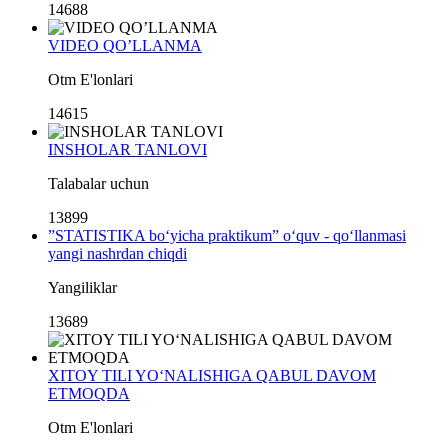
14688
VIDEO QO’LLANMA
Otm E'lonlari
14615
INSHOLAR TANLOVI
Talabalar uchun
13899
”STATISTIKA bo‘yicha praktikum” o‘quv - qo‘llanmasi
yangi nashrdan chiqdi
Yangiliklar
13689
XITOY TILI YO‘NALISHIGA QABUL DAVOM
ETMOQDA
Otm E'lonlari