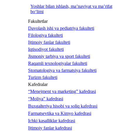
Yoshlar bilan ishlash, ma’naviyat va ma’rifat
bo‘limi
Fakultetlar
Davolash ishi va pediatriya fakulteti
Filologiya fakulteti
Ijtimoiy fanlar fakulteti
Iqtisodiyot fakulteti
Jismoniy tarbiya va sport fakulteti
Raqamli texnologiyalar fakulteti
Stomatologiya va farmatsiya fakulteti
Turizm fakulteti
Kafedralar
“Menejment va marketing” kafedrasi
“Moliya” kafedrasi
Buxgalteriya hisobi va soliq kafedrasi
Farmatsevtika va Kimyo kafedrasi
Ichki kasalliklar kafedrasi
Ijtimoiy fanlar kafedrasi