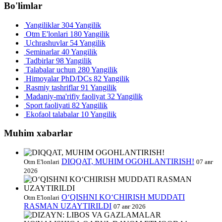
Bo'limlar
Yangiliklar
304 Yangilik
Otm E'lonlari
180 Yangilik
Uchrashuvlar
54 Yangilik
Seminarlar
40 Yangilik
Tadbirlar
98 Yangilik
Talabalar uchun
280 Yangilik
Himoyalar PhD/DCs
82 Yangilik
Rasmiy tashriflar
91 Yangilik
Madaniy-ma'rifiy faoliyat
32 Yangilik
Sport faoliyati
82 Yangilik
Ekofaol talabalar
10 Yangilik
Muhim xabarlar
DIQQAT, MUHIM OGOHLANTIRISH!
Otm E'lonlari
07 авг
2026
O‘QISHNI KO‘CHIRISH MUDDATI
Otm E'lonlari
RASMAN UZAYTIRILDI
07 авг 2026