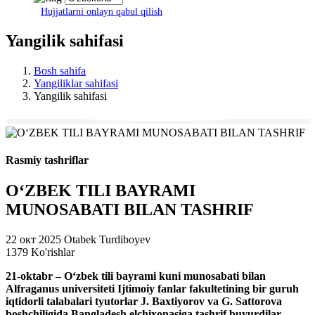
Hujjatlarni onlayn qabul qilish
Yangilik sahifasi
Bosh sahifa
Yangiliklar sahifasi
Yangilik sahifasi
Rasmiy tashriflar
O‘ZBEK TILI BAYRAMI
MUNOSABATI BILAN TASHRIF
22 окт 2025
Otabek Turdiboyev
1379 Ko'rishlar
21-oktabr – O‘zbek tili bayrami kuni munosabati bilan
Alfraganus universiteti Ijtimoiy fanlar fakultetining bir guruh
iqtidorli talabalari tyutorlar J. Baxtiyorov va G. Sattorova
boshchiligida Bangladesh elchixonasiga tashrif buyurdilar.