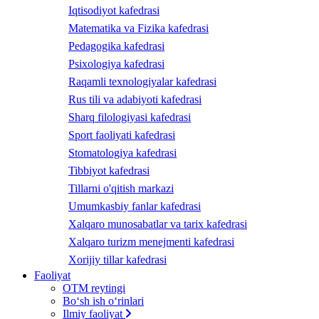
Iqtisodiyot kafedrasi
Matematika va Fizika kafedrasi
Pedagogika kafedrasi
Psixologiya kafedrasi
Raqamli texnologiyalar kafedrasi
Rus tili va adabiyoti kafedrasi
Sharq filologiyasi kafedrasi
Sport faoliyati kafedrasi
Stomatologiya kafedrasi
Tibbiyot kafedrasi
Tillarni o'qitish markazi
Umumkasbiy fanlar kafedrasi
Xalqaro munosabatlar va tarix kafedrasi
Xalqaro turizm menejmenti kafedrasi
Xorijiy tillar kafedrasi
Faoliyat
OTM reytingi
Bo‘sh ish o‘rinlari
Ilmiy faoliyat