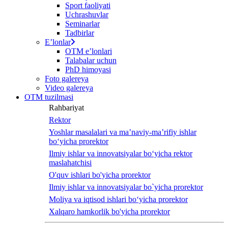
Sport faoliyati
Uchrashuvlar
Seminarlar
Tadbirlar
Eʼlonlar
OTM eʼlonlari
Talabalar uchun
PhD himoyasi
Foto galereya
Video galereya
OTM tuzilmasi
Rahbariyat
Rektor
Yoshlar masalalari va ma’naviy-ma’rifiy ishlar
bo‘yicha prorektor
Ilmiy ishlar va innovatsiyalar bo‘yicha rektor
maslahatchisi
O'quv ishlari bo'yicha prorektor
Ilmiy ishlar va innovatsiyalar bo`yicha prorektor
Moliya va iqtisod ishlari bo‘yicha prorektor
Xalqaro hamkorlik bo'yicha prorektor