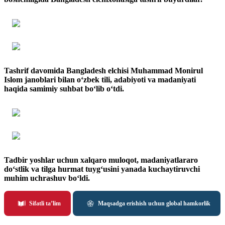
Tashrif davomida Bangladesh elchisi Muhammad Monirul
Islom janoblari bilan o‘zbek tili, adabiyoti va madaniyati
haqida samimiy suhbat bo‘lib o‘tdi.
Tadbir yoshlar uchun xalqaro muloqot, madaniyatlararo
do‘stlik va tilga hurmat tuyg‘usini yanada kuchaytiruvchi
muhim uchrashuv bo‘ldi.
Sifatli ta’lim
Maqsadga erishish uchun global hamkorlik