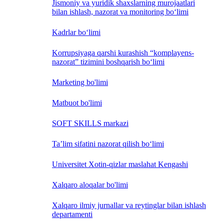
Jismoniy va yuridik shaxslarning murojaatlari
bilan ishlash, nazorat va monitoring bo‘limi
Kadrlar bo‘limi
Korrupsiyaga qarshi kurashish “komplayens-
nazorat” tizimini boshqarish bo‘limi
Marketing bo'limi
Matbuot bo'limi
SOFT SKILLS markazi
Ta’lim sifatini nazorat qilish bo‘limi
Universitet Xotin-qizlar maslahat Kengashi
Xalqaro aloqalar bo'limi
Xalqaro ilmiy jurnallar va reytinglar bilan ishlash
departamenti