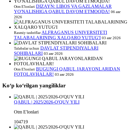
DIZAYN: LIBOS VA GAZLAMALAR
Otm E'lonlari
YO'NALISHIGA QABUL DAVOM ETMOQDA!
06 авг
2026
ALFRAGANUS UNIVERSITETI
Rasmiy tashriflar
TALABALARINING XALQARO YUTUG'I
03 авг 2026
DAVLAT STIPENDIYALARI
Talabalar uchun
SOHIBALARI
03 авг 2026
BUGUNGI QABUL JARAYONLARIDAN
Otm E'lonlari
FOTOLAVHALAR!
03 авг 2026
Koʻp koʻrilgan yangiliklar
QABUL | 2025/2026-O'QUV YILI
Otm E'lonlari
104719