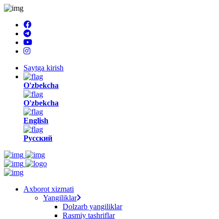
Saytga kirish
O'zbekcha
O'zbekcha
English
Русский
Axborot xizmati
Yangiliklar
Dolzarb yangiliklar
Rasmiy tashriflar