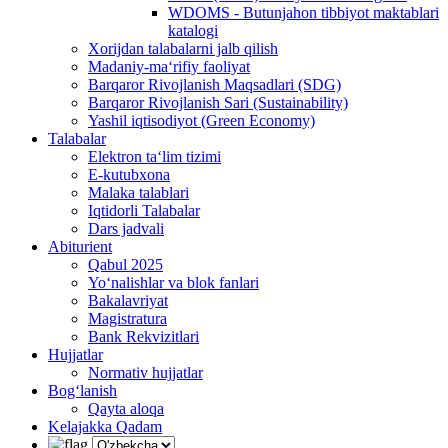
WDOMS - Butunjahon tibbiyot maktablari
katalogi
Xorijdan talabalarni jalb qilish
Madaniy-ma‘rifiy faoliyat
Barqaror Rivojlanish Maqsadlari (SDG)
Barqaror Rivojlanish Sari (Sustainability)
Yashil iqtisodiyot (Green Economy)
Talabalar
Elektron ta‘lim tizimi
E-kutubxona
Malaka talablari
Iqtidorli Talabalar
Dars jadvali
Abiturient
Qabul 2025
Yo‘nalishlar va blok fanlari
Bakalavriyat
Magistratura
Bank Rekvizitlari
Hujjatlar
Normativ hujjatlar
Bog‘lanish
Qayta aloqa
Kelajakka Qadam