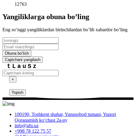
12763
Yangiliklarga obuna boʼling
Eng soʼnggi yangiliklardan birinchilardan boʼlib xabardor boʼling
Obuna boʼlish
Captchani yangilash
tLauSz
×
Yopish
100190, Toshkent shahar, Yunusobod tumani, Yuqori
Qoraqamish ko‘chasi 2a-uy
info@afu.uz
+998 78 122 75 57