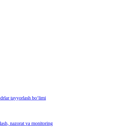
drlar tayyorlash bo‘limi
hlash, nazorat va monitoring