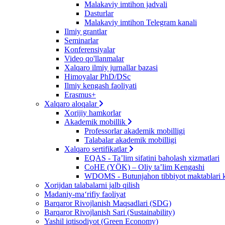
Malakaviy imtihon jadvali
Dasturlar
Malakaviy imtihon Telegram kanali
Ilmiy grantlar
Seminarlar
Konferensiyalar
Video qo'llanmalar
Xalqaro ilmiy jurnallar bazasi
Himoyalar PhD/DSc
Ilmiy kengash faoliyati
Erasmus+
Xalqaro aloqalar
Xorijiy hamkorlar
Akademik mobillik
Professorlar akademik mobilligi
Talabalar akademik mobilligi
Xalqaro sertifikatlar
EQAS - Ta’lim sifatini baholash xizmatlari
CoHE (YÖK) – Oliy ta’lim Kengashi
WDOMS - Butunjahon tibbiyot maktablari k
Xorijdan talabalarni jalb qilish
Madaniy-ma‘rifiy faoliyat
Barqaror Rivojlanish Maqsadlari (SDG)
Barqaror Rivojlanish Sari (Sustainability)
Yashil iqtisodiyot (Green Economy)