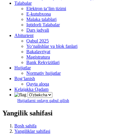
Talabalar
Elektron ta‘lim tizimi
E-kutubxona
Malaka talablari
Iqtidorli Talabalar
Dars jadvali
Abiturient
Qabul 2025
Yo‘nalishlar va blok fanlari
Bakalavriyat
Magistratura
Bank Rekvizitlari
Hujjatlar
Normativ hujjatlar
Bog‘lanish
Qayta aloqa
Kelajakka Qadam
Hujjatlarni onlayn qabul qilish
Yangilik sahifasi
Bosh sahifa
Yangiliklar sahifasi