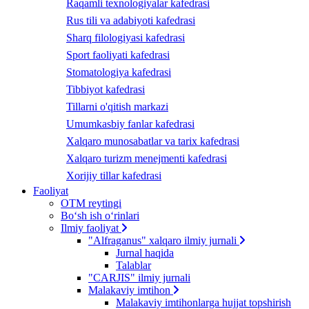
Raqamli texnologiyalar kafedrasi
Rus tili va adabiyoti kafedrasi
Sharq filologiyasi kafedrasi
Sport faoliyati kafedrasi
Stomatologiya kafedrasi
Tibbiyot kafedrasi
Tillarni o'qitish markazi
Umumkasbiy fanlar kafedrasi
Xalqaro munosabatlar va tarix kafedrasi
Xalqaro turizm menejmenti kafedrasi
Xorijiy tillar kafedrasi
Faoliyat
OTM reytingi
Bo‘sh ish o‘rinlari
Ilmiy faoliyat
"Alfraganus" xalqaro ilmiy jurnali
Jurnal haqida
Talablar
"CARJIS" ilmiy jurnali
Malakaviy imtihon
Malakaviy imtihonlarga hujjat topshirish