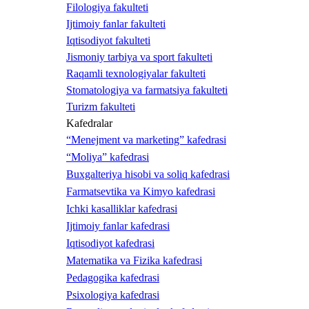
Filologiya fakulteti
Ijtimoiy fanlar fakulteti
Iqtisodiyot fakulteti
Jismoniy tarbiya va sport fakulteti
Raqamli texnologiyalar fakulteti
Stomatologiya va farmatsiya fakulteti
Turizm fakulteti
Kafedralar
“Menejment va marketing” kafedrasi
“Moliya” kafedrasi
Buxgalteriya hisobi va soliq kafedrasi
Farmatsevtika va Kimyo kafedrasi
Ichki kasalliklar kafedrasi
Ijtimoiy fanlar kafedrasi
Iqtisodiyot kafedrasi
Matematika va Fizika kafedrasi
Pedagogika kafedrasi
Psixologiya kafedrasi