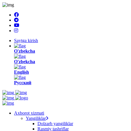
Saytga kirish
O'zbekcha
O'zbekcha
English
Русский
Axborot xizmati
Yangiliklar
Dolzarb yangiliklar
Rasmiy tashriflar