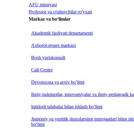
AFU missiyasi
Professor va o'qituvchilar ro'yxati
Markaz va bo‘limlar
Akademik faoliyati departamenti
Axborot-resurs markazi
Bosh yuriskonsult
Call Center
Devonxona va arxiv bo’limi
Ilmiy-tadqiqotlar, innovatsiyalar va ilmiy-pedagogik ka
Iqtidorli talabalar bilan ishlash bo‘limi
Jismoniy va yuridik shaxslarning murojaatlari bilan is
bo‘limi