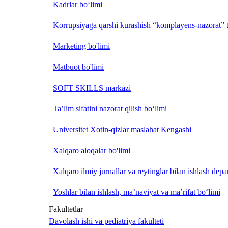
Kadrlar bo‘limi
Korrupsiyaga qarshi kurashish “komplayens-nazorat” t
Marketing bo'limi
Matbuot bo'limi
SOFT SKILLS markazi
Ta’lim sifatini nazorat qilish bo‘limi
Universitet Xotin-qizlar maslahat Kengashi
Xalqaro aloqalar bo'limi
Xalqaro ilmiy jurnallar va reytinglar bilan ishlash depa
Yoshlar bilan ishlash, ma’naviyat va ma’rifat bo‘limi
Fakultetlar
Davolash ishi va pediatriya fakulteti