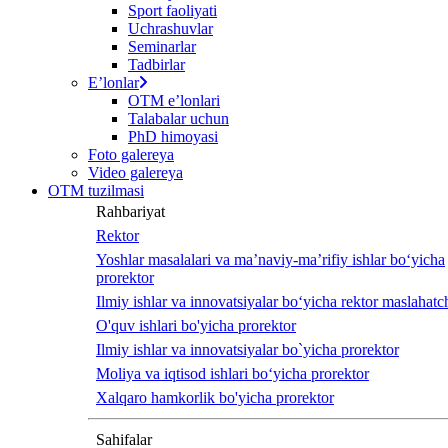
Sport faoliyati
Uchrashuvlar
Seminarlar
Tadbirlar
Eʼlonlar
OTM eʼlonlari
Talabalar uchun
PhD himoyasi
Foto galereya
Video galereya
OTM tuzilmasi
Rahbariyat
Rektor
Yoshlar masalalari va ma’naviy-ma’rifiy ishlar bo‘yicha
prorektor
Ilmiy ishlar va innovatsiyalar bo‘yicha rektor maslahatch
O'quv ishlari bo'yicha prorektor
Ilmiy ishlar va innovatsiyalar bo`yicha prorektor
Moliya va iqtisod ishlari bo‘yicha prorektor
Xalqaro hamkorlik bo'yicha prorektor
Sahifalar